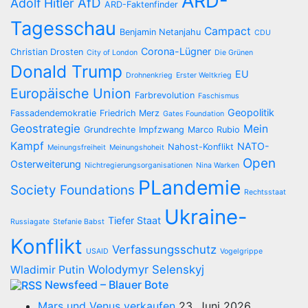
ARD-
AfD
Adolf Hitler
ARD-Faktenfinder
Tagesschau
Campact
Benjamin Netanjahu
CDU
Corona-Lügner
Christian Drosten
City of London
Die Grünen
Donald Trump
EU
Drohnenkrieg
Erster Weltkrieg
Europäische Union
Farbrevolution
Faschismus
Geopolitik
Fassadendemokratie
Friedrich Merz
Gates Foundation
Geostrategie
Mein
Grundrechte
Impfzwang
Marco Rubio
Kampf
NATO-
Nahost-Konflikt
Meinungsfreiheit
Meinungshoheit
Open
Osterweiterung
Nichtregierungsorganisationen
Nina Warken
PLandemie
Society Foundations
Rechtsstaat
Ukraine-
Tiefer Staat
Russiagate
Stefanie Babst
Konflikt
Verfassungsschutz
USAID
Vogelgrippe
Wolodymyr Selenskyj
Wladimir Putin
Newsfeed – Blauer Bote
Mars und Venus verkaufen
23. Juni 2026