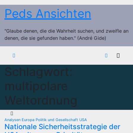
Zum
Peds Ansichten
Inhalt
springen
"Glaube denen, die die Wahrheit suchen, und zweifle an
denen, die sie gefunden haben." (André Gide)
Schlagwort:
multipolare
Weltordnung
Analysen
Europa
Politik und Gesellschaft
USA
Nationale Sicherheitsstrategie der