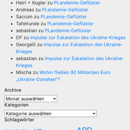
Heiri + Kugler
zu
PLandemie-Geflüster
Andreas
zu
PLandemie-Geflüster
Sacrum
zu
PLandemie-Geflüster
Tafelrunde
zu
PLandemie-Geflüster
sebastian
zu
PLandemie-Geflüster
DF
zu
Impulse zur Eskalation des Ukraine-Krieges
GeorgeG
zu
Impulse zur Eskalation des Ukraine-
Krieges
sebastian
zu
Impulse zur Eskalation des Ukraine-
Krieges
Mischa
zu
Wohin fließen 90 Milliarden Euro
„Ukraine-Darlehen“?
Archive
Archive
Kategorien
Kategorien
Schlagwörter