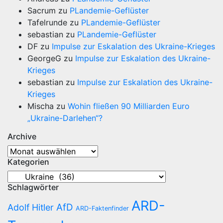
Sacrum
zu
PLandemie-Geflüster
Tafelrunde
zu
PLandemie-Geflüster
sebastian
zu
PLandemie-Geflüster
DF
zu
Impulse zur Eskalation des Ukraine-Krieges
GeorgeG
zu
Impulse zur Eskalation des Ukraine-
Krieges
sebastian
zu
Impulse zur Eskalation des Ukraine-
Krieges
Mischa
zu
Wohin fließen 90 Milliarden Euro
„Ukraine-Darlehen“?
Archive
Archive
Kategorien
Kategorien
Schlagwörter
ARD-
AfD
Adolf Hitler
ARD-Faktenfinder