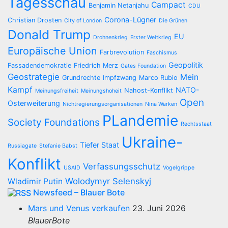
Tagesschau
Campact
Benjamin Netanjahu
CDU
Corona-Lügner
Christian Drosten
City of London
Die Grünen
Donald Trump
EU
Drohnenkrieg
Erster Weltkrieg
Europäische Union
Farbrevolution
Faschismus
Geopolitik
Fassadendemokratie
Friedrich Merz
Gates Foundation
Geostrategie
Mein
Grundrechte
Impfzwang
Marco Rubio
Kampf
NATO-
Nahost-Konflikt
Meinungsfreiheit
Meinungshoheit
Open
Osterweiterung
Nichtregierungsorganisationen
Nina Warken
PLandemie
Society Foundations
Rechtsstaat
Ukraine-
Tiefer Staat
Russiagate
Stefanie Babst
Konflikt
Verfassungsschutz
USAID
Vogelgrippe
Wolodymyr Selenskyj
Wladimir Putin
Newsfeed – Blauer Bote
Mars und Venus verkaufen
23. Juni 2026
BlauerBote