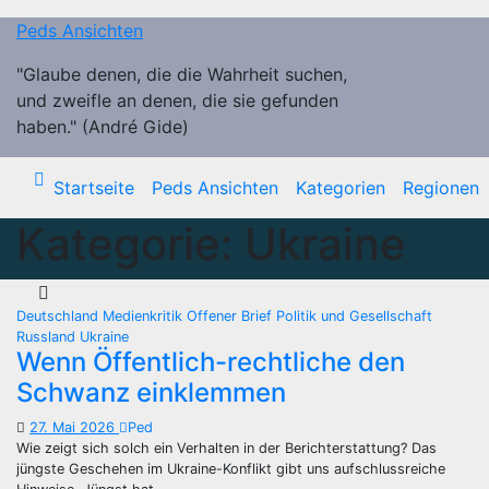
Zum
Peds Ansichten
Inhalt
springen
"Glaube denen, die die Wahrheit suchen,
und zweifle an denen, die sie gefunden
haben." (André Gide)
Startseite
Peds Ansichten
Kategorien
Regionen
Kategorie:
Ukraine
Deutschland
Medienkritik
Offener Brief
Politik und Gesellschaft
Russland
Ukraine
Wenn Öffentlich-rechtliche den
Schwanz einklemmen
27. Mai 2026
Ped
Wie zeigt sich solch ein Verhalten in der Berichterstattung? Das
jüngste Geschehen im Ukraine-Konflikt gibt uns aufschlussreiche