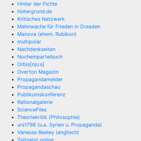
Hinter der Fichte
hintergrund.de
Kritisches Netzwerk
Mahnwache für Frieden in Dresden
Manova (ehem. Rubikon)
multipolar
Nachdenkseiten
Nocheinparteibuch
Orbis[nju:s]
Overton Magazin
Propagandamelder
Propagandaschau
Publikumskonferenz
Rationalgalerie
ScienceFiles
Theoriekritik (Philosophie)
urs1798 (u.a. Syrien u. Propaganda)
Vanessa Beeley (englisch)
Zeitgeist online