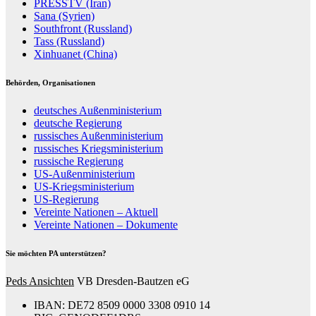
PRESSTV (Iran)
Sana (Syrien)
Southfront (Russland)
Tass (Russland)
Xinhuanet (China)
Behörden, Organisationen
deutsches Außenministerium
deutsche Regierung
russisches Außenministerium
russisches Kriegsministerium
russische Regierung
US-Außenministerium
US-Kriegsministerium
US-Regierung
Vereinte Nationen – Aktuell
Vereinte Nationen – Dokumente
Sie möchten PA unterstützen?
Peds Ansichten
VB Dresden-Bautzen eG
IBAN: DE72 8509 0000 3308 0910 14