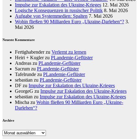
Impulse zur Eskalation des Ukraine-Krieges
12. Mai 2026
Logische Konsequenzen in russischer Politik
8. Mai 2026
Aufgabe von Systemmedien: Spalten
7. Mai 2026
Wohin fließen 90 Milliarden Euro „Ukraine-Darlehen“?
3.
Mai 2026
Neueste Kommentare
Fertighabender
zu
Verlernt zu lernen
Heiri + Kugler
zu
PLandemie-Geflüster
Andreas
zu
PLandemie-Geflüster
Sacrum
zu
PLandemie-Geflüster
Tafelrunde
zu
PLandemie-Geflüster
sebastian
zu
PLandemie-Geflüster
DF
zu
Impulse zur Eskalation des Ukraine-Krieges
GeorgeG
zu
Impulse zur Eskalation des Ukraine-Krieges
sebastian
zu
Impulse zur Eskalation des Ukraine-Krieges
Mischa
zu
Wohin fließen 90 Milliarden Euro „Ukraine-
Darlehen“?
Archive
Archive