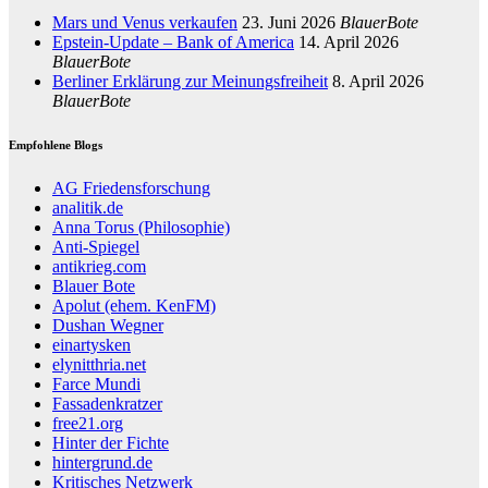
Mars und Venus verkaufen
23. Juni 2026
BlauerBote
Epstein-Update – Bank of America
14. April 2026
BlauerBote
Berliner Erklärung zur Meinungsfreiheit
8. April 2026
BlauerBote
Empfohlene Blogs
AG Friedensforschung
analitik.de
Anna Torus (Philosophie)
Anti-Spiegel
antikrieg.com
Blauer Bote
Apolut (ehem. KenFM)
Dushan Wegner
einartysken
elynitthria.net
Farce Mundi
Fassadenkratzer
free21.org
Hinter der Fichte
hintergrund.de
Kritisches Netzwerk