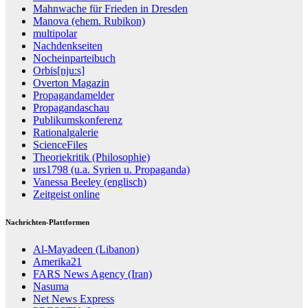
Mahnwache für Frieden in Dresden
Manova (ehem. Rubikon)
multipolar
Nachdenkseiten
Nocheinparteibuch
Orbis[nju:s]
Overton Magazin
Propagandamelder
Propagandaschau
Publikumskonferenz
Rationalgalerie
ScienceFiles
Theoriekritik (Philosophie)
urs1798 (u.a. Syrien u. Propaganda)
Vanessa Beeley (englisch)
Zeitgeist online
Nachrichten-Plattformen
Al-Mayadeen (Libanon)
Amerika21
FARS News Agency (Iran)
Nasuma
Net News Express