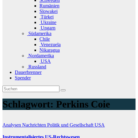
Schweden
Rumänien
Slowakei
Türkei
Ukraine
Ungarn
Südamerika
Chile
Venezuela
Nikaragua
Nordamerika
USA
Russland
Dauerbrenner
Spender
Schlagwort:
Perkins Coie
Analysen
Nachrichten
Politik und Gesellschaft
USA
Instrumentalisiertes US-Rechtswesen