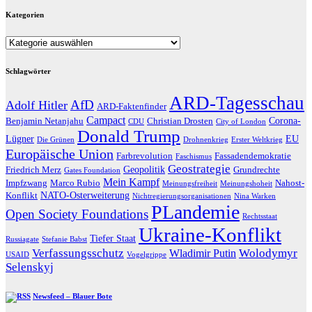
Kategorien
Kategorien
Schlagwörter
ARD-Tagesschau
AfD
Adolf Hitler
ARD-Faktenfinder
Campact
Corona-
Benjamin Netanjahu
Christian Drosten
CDU
City of London
Donald Trump
Lügner
EU
Die Grünen
Drohnenkrieg
Erster Weltkrieg
Europäische Union
Farbrevolution
Fassadendemokratie
Faschismus
Geostrategie
Geopolitik
Friedrich Merz
Grundrechte
Gates Foundation
Mein Kampf
Impfzwang
Marco Rubio
Nahost-
Meinungsfreiheit
Meinungshoheit
NATO-Osterweiterung
Konflikt
Nichtregierungsorganisationen
Nina Warken
PLandemie
Open Society Foundations
Rechtsstaat
Ukraine-Konflikt
Tiefer Staat
Russiagate
Stefanie Babst
Verfassungsschutz
Wolodymyr
Wladimir Putin
USAID
Vogelgrippe
Selenskyj
Newsfeed – Blauer Bote