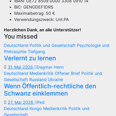
IBAN: DE72 8509 0000 3308 0910 14
BIC: GENODEF1DRS
Maximalbetrag: 50 €
Verwendungszweck: Unt.PA
Herzlichen Dank, an alle Unterstützer!
You missed
Deutschland
Politik und Gesellschaft
Psychologie und
Philosophie
Tiefgang
Verlernt zu lernen
31. Mai 2026
Dagmar Henn
Deutschland
Medienkritik
Offener Brief
Politik und
Gesellschaft
Russland
Ukraine
Wenn Öffentlich-rechtliche den
Schwanz einklemmen
27. Mai 2026
Ped
Deutschland
Kongo
Medienkritik
Politik und
Gesellschaft