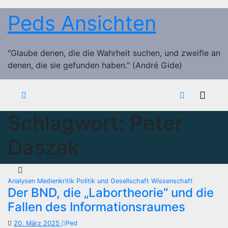
Zum
Peds Ansichten
Inhalt
springen
"Glaube denen, die die Wahrheit suchen, und zweifle an
denen, die sie gefunden haben." (André Gide)
Schlagwort:
Peter
Daszak
Analysen
Medienkritik
Politik und Gesellschaft
Wissenschaft
Der BND, die „Labortheorie“ und die
Fallen des Informationsraumes
20. März 2025
Ped