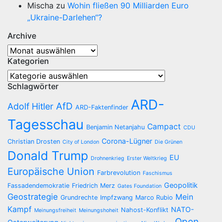
Mischa
zu
Wohin fließen 90 Milliarden Euro
„Ukraine-Darlehen“?
Archive
Archive
Kategorien
Kategorien
Schlagwörter
ARD-
AfD
Adolf Hitler
ARD-Faktenfinder
Tagesschau
Campact
Benjamin Netanjahu
CDU
Corona-Lügner
Christian Drosten
City of London
Die Grünen
Donald Trump
EU
Drohnenkrieg
Erster Weltkrieg
Europäische Union
Farbrevolution
Faschismus
Geopolitik
Fassadendemokratie
Friedrich Merz
Gates Foundation
Geostrategie
Mein
Grundrechte
Impfzwang
Marco Rubio
Kampf
NATO-
Nahost-Konflikt
Meinungsfreiheit
Meinungshoheit
Open