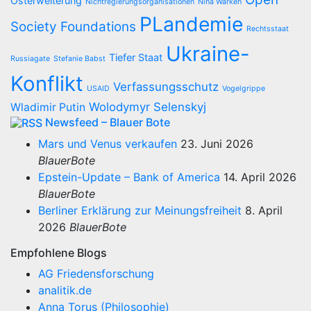
Osterweiterung
Nichtregierungsorganisationen
Nina Warken
PLandemie
Society Foundations
Rechtsstaat
Ukraine-
Tiefer Staat
Russiagate
Stefanie Babst
Konflikt
Verfassungsschutz
USAID
Vogelgrippe
Wolodymyr Selenskyj
Wladimir Putin
Newsfeed – Blauer Bote
Mars und Venus verkaufen
23. Juni 2026
BlauerBote
Epstein-Update – Bank of America
14. April 2026
BlauerBote
Berliner Erklärung zur Meinungsfreiheit
8. April
2026
BlauerBote
Empfohlene Blogs
AG Friedensforschung
analitik.de
Anna Torus (Philosophie)