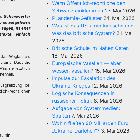
Wenn Öffentlich-rechtliche den
Schwanz einklemmen
27. Mai 2026
er Scheinwerfer
PLandemie-Geflüster
24. Mai 2026
onal aufgeladen
Was ist das US-amerikanische und
 sagen, ist eher
was das britische System?
21. Mai
texte, einfach
2026
Britische Schule im Nahen Osten
18. Mai 2026
d das Weglassen.
oblems. Dass die
Europäische Vasallen — aber
as sie letztlich
wessen Vasallen?
15. Mai 2026
 nennen.
Impulse zur Eskalation des
Ukraine-Krieges
12. Mai 2026
Ausgrenzung bei
lich-rechtlichen
Logische Konsequenzen in
russischer Politik
8. Mai 2026
Aufgabe von Systemmedien:
Spalten
7. Mai 2026
Wohin fließen 90 Milliarden Euro
„Ukraine-Darlehen“?
3. Mai 2026
au hin.