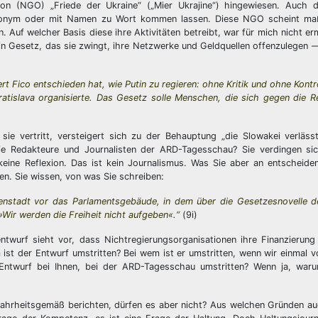
tion (NGO) „Friede der Ukraine“ („Mier Ukrajine“) hingewiesen. Auch d
“ anonym oder mit Namen zu Wort kommen lassen. Diese NGO scheint maß
Auf welcher Basis diese ihre Aktivitäten betreibt, war für mich nicht ermi
n Gesetz, das sie zwingt, ihre Netzwerke und Geldquellen offenzulegen —
ert Fico entschieden hat, wie Putin zu regieren: ohne Kritik und ohne Kontr
ratislava organisierte. Das Gesetz solle Menschen, die sich gegen die Re
ie vertritt, versteigert sich zu der Behauptung „die Slowakei verläss
e Redakteure und Journalisten der ARD-Tagesschau? Sie verdingen sich 
 keine Reflexion. Das ist kein Journalismus. Was Sie aber an entscheide
en. Sie wissen, von was Sie schreiben:
nenstadt vor das Parlamentsgebäude, in dem über die Gesetzesnovelle de
Wir werden die Freiheit nicht aufgeben«.“
(9i)
entwurf sieht vor, dass Nichtregierungsorganisationen ihre Finanzierun
 ist der Entwurf umstritten? Bei wem ist er umstritten, wenn wir einmal 
Entwurf bei Ihnen, bei der ARD-Tagesschau umstritten? Wenn ja, waru
 wahrheitsgemäß berichten, dürfen es aber nicht? Aus welchen Gründen a