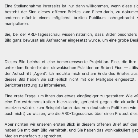
Eine Stellungnahme Ihrerseits ist nur dann willkommen, wenn diese s
besteht der Sinn dieses offenen Briefes zum Einen darin, zu dokume
anderen möchte einem möglichst breiten Publikum nahegebracht we
manipulieren.
Sie, bei der ARD-Tagesschau, wissen natürlich, dass Bilder besonders
Bild ganz bewusst als Aufmacher eingesetzt wurde, um eine grobe Desin
Dieses Bild beinhaltet eine bemerkenswerte Projektion. Eine, die Ihre
unter dem Konterfei des slowakischen Präsidenten Robert Fico — stilisi
der Aufschrift „Agent“. Ich möchte mich erst am Ende des Briefes ausl
dieses Bild haben Sie schließlich nicht mit der Maßgabe eingesetz
Berichterstattung zu informieren.
Eine erste Frage, um Ihnen das etwas eingängiger zu gestalten: Wie w
eine Protestdemonstration hierzulande, gerichtet gegen die aktuell
ersetzen würde, zum Beispiel durch das von deutschen Politikern wie
auch nicht) zu wissen, wie die ARD-Tagesschau über einen Protest dies
Aber richten wir unseren ersten Blick in diesem offenen Brief auf de
haben Sie mit dem Bild vermittelt, und Sie haben das wohlkalkuliert g
Medien mehrfach zu sprechen.