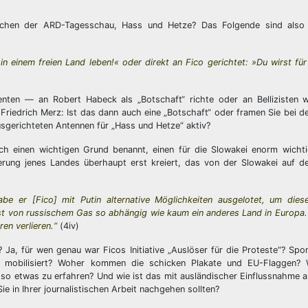
tlichen der ARD-Tagesschau, Hass und Hetze? Das Folgende sind als
n einem freien Land leben!« oder direkt an Fico gerichtet: »Du wirst fü
ten — an Robert Habeck als „Botschaft“ richte oder an Bellizisten w
riedrich Merz: Ist das dann auch eine „Botschaft“ oder framen Sie bei 
usgerichteten Antennen für „Hass und Hetze“ aktiv?
h einen wichtigen Grund benannt, einen für die Slowakei enorm wicht
ung jenes Landes überhaupt erst kreiert, das von der Slowakei auf de
abe er [Fico] mit Putin alternative Möglichkeiten ausgelotet, um die
t von russischem Gas so abhängig wie kaum ein anderes Land in Europa.
en verlieren.“
(4iv)
Ja, für wen genau war Ficos Initiative „Auslöser für die Proteste“? Spo
n mobilisiert? Woher kommen die schicken Plakate und EU-Flaggen? 
, so etwas zu erfahren? Und wie ist das mit ausländischer Einflussnahme au
ie in Ihrer journalistischen Arbeit nachgehen sollten?