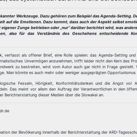
 bekannter Werkzeuge. Dazu gehören zum Beispiel das Agenda-Setting. D
ielt auf die Emotionen. Dazu kommt, dass auch der Aspekt selbst emoti
 eigener Zunge betrieben oder „nur“ darüber berichtet wird, was andere
nen, also für das Verständnis des Geschehens entscheidende Kon
 verfasst als offener Brief, eine Rolle spielen: das Agenda-Setting un
nalistisches Unvermögen anzunehmen, trifft leider nicht den Kern des Pr
ndwerk zu bestreiten, wird vom Autor auch gar nicht in Frage gestellt. W
nge. Man könnte es auch mehr oder weniger ausgeprägten Opportunismus
logische Fesseln, Hörigkeit, Konformitätsdenken und die Angst vor 
eln. Das meint vor allem den Auftrag der Verantwortlichen in den öffent
r Berichterstattung dieser Medien über die Slowakei an.
dr.de
rmation der Bevölkerung innerhalb der Berichterstattung der ARD-Tagessch