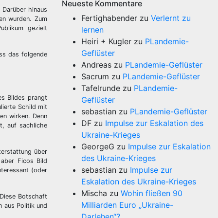
Neueste Kommentare
. Darüber hinaus
Fertighabender
zu
Verlernt zu
sen wurden. Zum
ublikum gezielt
lernen
Heiri + Kugler
zu
PLandemie-
Geflüster
ass das folgende
Andreas
zu
PLandemie-Geflüster
Sacrum
zu
PLandemie-Geflüster
Tafelrunde
zu
PLandemie-
es Bildes prangt
Geflüster
ierte Schild mit
sebastian
zu
PLandemie-Geflüster
ten wirken. Denn
DF
zu
Impulse zur Eskalation des
, auf sachliche
Ukraine-Krieges
GeorgeG
zu
Impulse zur Eskalation
terstattung über
des Ukraine-Krieges
aber Ficos Bild
sebastian
zu
Impulse zur
nteressant (oder
Eskalation des Ukraine-Krieges
Mischa
zu
Wohin fließen 90
 Diese Botschaft
Milliarden Euro „Ukraine-
 aus Politik und
Darlehen“?