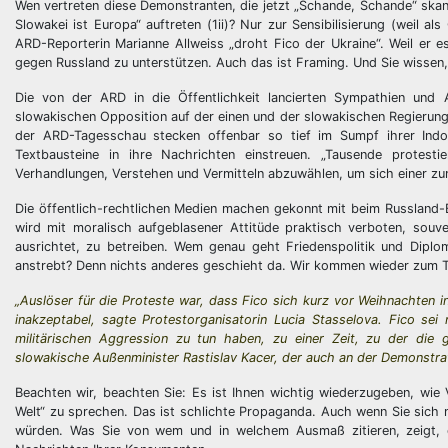
Wen vertreten diese Demonstranten, die jetzt „Schande, Schande“ skand
Slowakei ist Europa“ auftreten (1ii)? Nur zur Sensibilisierung (weil a
ARD-Reporterin Marianne Allweiss „droht Fico der Ukraine“. Weil er es 
gegen Russland zu unterstützen. Auch das ist Framing. Und Sie wissen, 
Die von der ARD in die Öffentlichkeit lancierten Sympathien und 
slowakischen Opposition auf der einen und der slowakischen Regierung 
der ARD-Tagesschau stecken offenbar so tief im Sumpf ihrer Indo
Textbausteine in ihre Nachrichten einstreuen. „Tausende protesti
Verhandlungen, Verstehen und Vermitteln abzuwählen, um sich einer zu
Die öffentlich-rechtlichen Medien machen gekonnt mit beim Russland-B
wird mit moralisch aufgeblasener Attitüde praktisch verboten, souver
ausrichtet, zu betreiben. Wem genau geht Friedenspolitik und Dipl
anstrebt? Denn nichts anderes geschieht da. Wir kommen wieder zum
„Auslöser für die Proteste war, dass Fico sich kurz vor Weihnachten i
inakzeptabel, sagte Protestorganisatorin Lucia Stasselova. Fico se
militärischen Aggression zu tun haben, zu einer Zeit, zu der die g
slowakische Außenminister Rastislav Kacer, der auch an der Demonstrat
Beachten wir, beachten Sie: Es ist Ihnen wichtig wiederzugeben, wie V
Welt“ zu sprechen. Das ist schlichte Propaganda. Auch wenn Sie sich m
würden. Was Sie von wem und in welchem Ausmaß zitieren, zeigt,