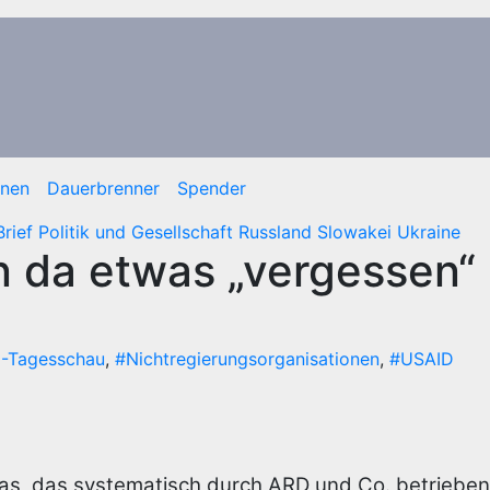
onen
Dauerbrenner
Spender
Brief
Politik und Gesellschaft
Russland
Slowakei
Ukraine
 da etwas „vergessen“ 
-Tagesschau
,
#Nichtregierungsorganisationen
,
#USAID
as, das systematisch durch ARD und Co. betrieben