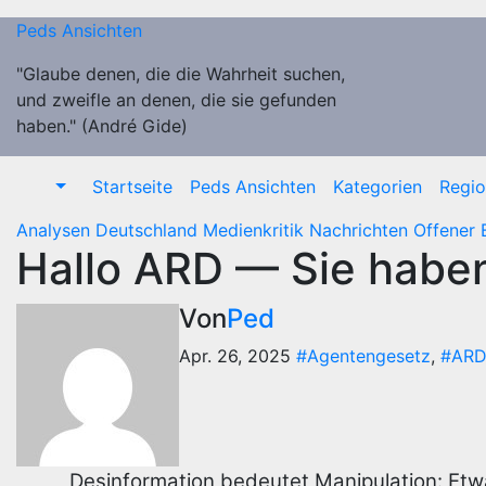
Zum
Peds Ansichten
Inhalt
springen
"Glaube denen, die die Wahrheit suchen,
und zweifle an denen, die sie gefunden
haben." (André Gide)
Startseite
Peds Ansichten
Kategorien
Regi
Analysen
Deutschland
Medienkritik
Nachrichten
Offener 
Hallo ARD — Sie haben
Von
Ped
Apr. 26, 2025
#Agentengesetz
,
#ARD
Desinformation bedeutet Manipulation: Etw