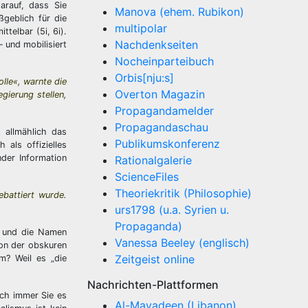
arauf, dass Sie
Manova (ehem. Rubikon)
geblich für die
multipolar
ttelbar (5i, 6i).
Nachdenkseiten
 und mobilisiert
Nocheinparteibuch
Orbis[nju:s]
olle«, warnte die
Overton Magazin
gierung stellen,
Propagandamelder
Propagandaschau
t allmählich das
Publikumskonferenz
als offizielles
nder Information
Rationalgalerie
ScienceFiles
Theoriekritik (Philosophie)
battiert wurde.
urs1798 (u.a. Syrien u.
Propaganda)
g und die Namen
Vanessa Beeley (englisch)
von der obskuren
Zeitgeist online
m? Weil es „die
Nachrichten-Plattformen
uch immer Sie es
Al-Mayadeen (Libanon)