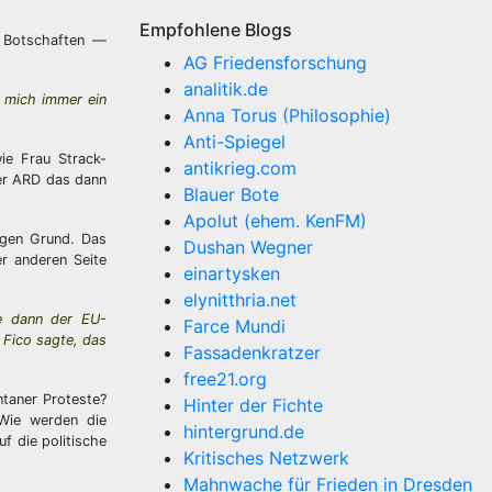
Empfohlene Blogs
o Botschaften —
AG Friedensforschung
analitik.de
r mich immer ein
Anna Torus (Philosophie)
Anti-Spiegel
ie Frau Strack-
antikrieg.com
der ARD das dann
Blauer Bote
Apolut (ehem. KenFM)
igen Grund. Das
Dushan Wegner
r anderen Seite
einartysken
elynitthria.net
se dann der EU-
Farce Mundi
 Fico sagte, das
Fassadenkratzer
free21.org
ntaner Proteste?
Hinter der Fichte
Wie werden die
hintergrund.de
f die politische
Kritisches Netzwerk
Mahnwache für Frieden in Dresden