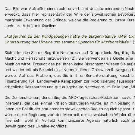
Das Bild war Aufreißer einer recht unverblümt desinformierenden Nachr
erweckt, dass hier repräsentativ der Wille der slowakischen Bevölke
marginale Erwähnung der Gründe, welche die Regierung zu ihrem Kurs be
auch Ihre Arbeit mit Quellen:
„Aufgerufen zu den Kundgebungen hatte die Bürgerinitiative »Mier Ukraj
Unterstützung der Ukraine und sammelt Spenden für Munitionskäufe.“
(1
Sicher kennen Sie die Begriffe Neusprech und Doppeldenk. Begriffe, d
Macht und Herrschaft hinzuweisen (2). Sie verwenden als Quelle eine „
Munition wirbt. Erzeugt das bei Ihnen keine Dissonanz? Wissen Sie auße
und wiederholt als Beispiel einer vermeintlichen Graswurzelbewegung b
wurde. Auf das Problem, das Sie in Ihrer Berichterstattung kaschiere
Finanzierung (5). Landesweite Kampagnen zur Mobilisierung tausend
erhebliche Ressourcen und gut ausgebaute Netzwerke. Im Falle von „Mier
Die Demonstranten, denen Sie, die ARD-Tagesschau-Redaktion, soviel A
Ihrerseits, der das einmal kritisch diskutieren würde, ist mir bislang
ihnen die Politik der amtierenden slowakischen Regierung nicht passt,
wurde diese Regierung von der Mehrheit der slowakischen Wähler über 
ihre sehr wohl im Vorfeld kommunizierte Agenda natürlich auch p
Bewältigung des Ukraine-Konflikts.