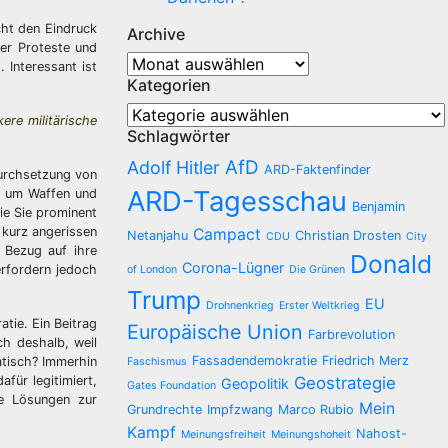
cht den Eindruck
Archive
der Proteste und
Archive
 Interessant ist
Kategorien
Kategorien
ere militärische
Schlagwörter
AfD
Adolf Hitler
ARD-Faktenfinder
Durchsetzung von
ARD-Tagesschau
rt um Waffen und
Benjamin
ie Sie prominent
 kurz angerissen
Campact
Netanjahu
Christian Drosten
CDU
City
n Bezug auf ihre
Donald
Corona-Lügner
rfordern jedoch
of London
Die Grünen
Trump
EU
Drohnenkrieg
Erster Weltkrieg
tie. Ein Beitrag
Europäische Union
Farbrevolution
ch deshalb, weil
Fassadendemokratie
Friedrich Merz
atisch? Immerhin
Faschismus
für legitimiert,
Geostrategie
Geopolitik
Gates Foundation
he Lösungen zur
Mein
Grundrechte
Impfzwang
Marco Rubio
Kampf
Nahost-
Meinungsfreiheit
Meinungshoheit