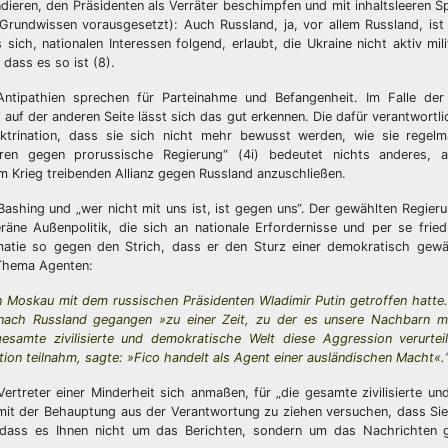
ieren, den Präsidenten als Verräter beschimpfen und mit inhaltsleeren S
ls Grundwissen vorausgesetzt): Auch Russland, ja, vor allem Russland, ist
sich, nationalen Interessen folgend, erlaubt, die Ukraine nicht aktiv mili
dass es so ist (8).
Antipathien sprechen für Parteinahme und Befangenheit. Im Falle de
auf der anderen Seite lässt sich das gut erkennen. Die dafür verantwortl
ktrination, dass sie sich nicht mehr bewusst werden, wie sie regel
eren gegen prorussische Regierung“ (4i) bedeutet nichts anderes, a
m Krieg treibenden Allianz gegen Russland anzuschließen.
ashing und „wer nicht mit uns ist, ist gegen uns“. Der gewählten Regier
äne Außenpolitik, die sich an nationale Erfordernisse und per se fried
omatie so gegen den Strich, dass er den Sturz einer demokratisch gewä
 Thema Agenten:
n Moskau mit dem russischen Präsidenten Wladimir Putin getroffen hatte.
i nach Russland gegangen »zu einer Zeit, zu der es unsere Nachbarn mit
esamte zivilisierte und demokratische Welt diese Aggression verurteil
ion teilnahm, sagte: »Fico handelt als Agent einer ausländischen Macht«.
ertreter einer Minderheit sich anmaßen, für „die gesamte zivilisierte u
it der Behauptung aus der Verantwortung zu ziehen versuchen, dass Sie j
 dass es Ihnen nicht um das Berichten, sondern um das Nachrichten