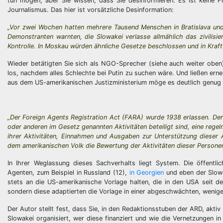
tun mögen, aber Sie wissen, dass Sie desinformieren. Es ist keine F
Journalismus. Das hier ist vorsätzliche Desinformation:
„Vor zwei Wochen hatten mehrere Tausend Menschen in Bratislava und
Demonstranten warnten, die Slowakei verlasse allmählich das zivilisie
Kontrolle. In Moskau würden ähnliche Gesetze beschlossen und in Kraft
Wieder betätigten Sie sich als NGO-Sprecher (siehe auch weiter oben)
los, nachdem alles Schlechte bei Putin zu suchen wäre. Und ließen ern
aus dem US-amerikanischen Justizministerium möge es deutlich genug
„Der Foreign Agents Registration Act (FARA) wurde 1938 erlassen. Der
oder anderen im Gesetz genannten Aktivitäten beteiligt sind, eine reg
ihrer Aktivitäten, Einnahmen und Ausgaben zur Unterstützung dieser A
dem amerikanischen Volk die Bewertung der Aktivitäten dieser Personen 
In Ihrer Weglassung dieses Sachverhalts liegt System. Die öffentli
Agenten, zum Beispiel in Russland (12),
in
Georgien
und eben der Slowa
stets an die US-amerikanische Vorlage halten, die in den USA seit d
sondern diese adaptierten die Vorlage in einer abgeschwächten, weniger
Der Autor stellt fest, dass Sie, in den Redaktionsstuben der ARD, akti
Slowakei organisiert, wer diese finanziert und wie die Vernetzungen i