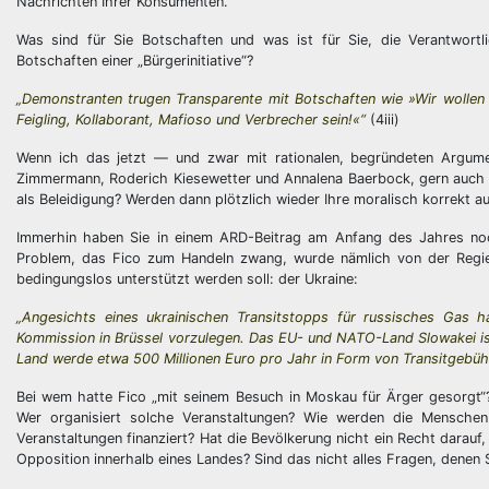
Nachrichten Ihrer Konsumenten.
Was sind für Sie Botschaften und was ist für Sie, die Verantwor
Botschaften einer „Bürgerinitiative“?
„Demonstranten trugen Transparente mit Botschaften wie »Wir wollen i
Feigling, Kollaborant, Mafioso und Verbrecher sein!«“
(4iii)
Wenn ich das jetzt — und zwar mit rationalen, begründeten Argumen
Zimmermann, Roderich Kiesewetter und Annalena Baerbock, gern auch F
als Beleidigung? Werden dann plötzlich wieder Ihre moralisch korrekt a
Immerhin haben Sie in einem ARD-Beitrag am Anfang des Jahres noc
Problem, das Fico zum Handeln zwang, wurde nämlich von der Regier
bedingungslos unterstützt werden soll: der Ukraine:
„Angesichts eines ukrainischen Transitstopps für russisches Gas h
Kommission in Brüssel vorzulegen. Das EU- und NATO-Land Slowakei is
Land werde etwa 500 Millionen Euro pro Jahr in Form von Transitgebühr
Bei wem hatte Fico „mit seinem Besuch in Moskau für Ärger gesorgt“? 
Wer organisiert solche Veranstaltungen? Wie werden die Mensche
Veranstaltungen finanziert? Hat die Bevölkerung nicht ein Recht darauf
Opposition innerhalb eines Landes? Sind das nicht alles Fragen, denen S