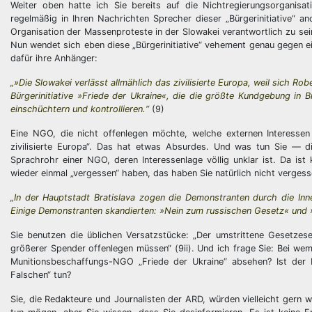
Weiter oben hatte ich Sie bereits auf die Nichtregierungsorganisa
regelmäßig in Ihren Nachrichten Sprecher dieser „Bürgerinitiative
Organisation der Massenproteste in der Slowakei verantwortlich zu sein. 
Nun wendet sich eben diese „Bürgerinitiative“ vehement genau gegen ei
dafür ihre Anhänger:
„»Die Slowakei verlässt allmählich das zivilisierte Europa, weil sich Rob
Bürgerinitiative »Friede der Ukraine«, die die größte Kundgebung in B
einschüchtern und kontrollieren.“
(9)
Eine NGO, die nicht offenlegen möchte, welche externen Interessen s
zivilisierte Europa“. Das hat etwas Absurdes. Und was tun Sie — di
Sprachrohr einer NGO, deren Interessenlage völlig unklar ist. Da ist
wieder einmal „vergessen“ haben, das haben Sie natürlich nicht vergess
„In der Hauptstadt Bratislava zogen die Demonstranten durch die In
Einige Demonstranten skandierten: »Nein zum russischen Gesetz« und »
Sie benutzen die üblichen Versatzstücke: „Der umstrittene Gesetzes
größerer Spender offenlegen müssen“ (9ii). Und ich frage Sie: Bei wem
Munitionsbeschaffungs-NGO „Friede der Ukraine“ absehen? Ist der 
Falschen“ tun?
Sie, die Redakteure und Journalisten der ARD, würden vielleicht gern