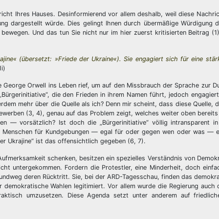
icht Ihres Hauses. Desinformierend vor allem deshalb, weil diese Nachri
rung dargestellt würde. Dies gelingt Ihnen durch übermäßige Würdigung 
wegen. Und das tun Sie nicht nur im hier zuerst kritisierten Beitrag (1).
ine« (übersetzt: »Friede der Ukraine«). Sie engagiert sich für eine stärk
i)
ie George Orwell ins Leben rief, um auf den Missbrauch der Sprache zur 
Bürgerinitiative“, die den Frieden in ihrem Namen führt, jedoch engagie
rdem mehr über die Quelle als ich? Denn mir scheint, dass diese Quelle, d
ewerben (3, 4), genau auf das Problem zeigt, welches weiter oben bereits
n — vorsätzlich? Ist doch die „Bürgerinitiative“ völlig intransparent i
er Menschen für Kundgebungen — egal für oder gegen wen oder was — e
 Ukrajine“ ist das offensichtlich gegeben (6, 7).
ufmerksamkeit schenken, besitzen ein spezielles Verständnis von Demokra
 nicht untergekommen. Fordern die Protestler, eine Minderheit, doch einfa
 rundweg deren Rücktritt. Sie, bei der ARD-Tagesschau, finden das demokr
demokratische Wahlen legitimiert. Vor allem wurde die Regierung auch da
raktisch umzusetzen. Diese Agenda setzt unter anderem auf friedlic