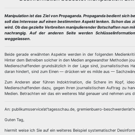
Manipulation ist das Ziel von Propaganda. Propaganda bedient sich
soll das Interesse auf einen bestimmten Aspekt lenken. Schon das z
wird. Ob das gezielte Verbreiten manipulierender Botschaften nun mit
nachrangig. Auf der anderen Seite werden Schlüsselinformatio
weggelassen.
Beide gerade erwähnten Aspekte werden in der folgenden Medienkritik,
Hinter dem Betreiben solcher in den Medien angewandter Methoden jour
Medienschaffenden grundsätzlich in der Lage sind, journalistisches Ha
daran hindert, sind zum Einen — drücken wir es milde aus — Sachzwä
Zum Anderen aber führen Indoktrination, die Schere im Kopf, ideo
Medienschaffenden dazu, gegen ihren journalistischen Auftrag zu hand
Medien. Betrachten wir das ein weiteres Mal genauer und nehmen uns de
An: publikumsservice’at’tagesschau.de, gremienbuero-beschwerden’at’n
Guten Tag,
hiermit weise ich Sie auf ein weiteres Beispiel systematischer Desinfo