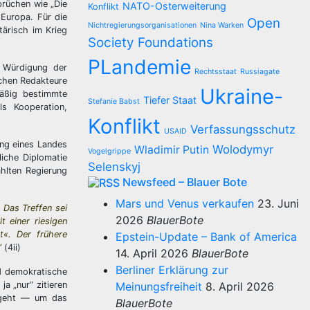
prüchen wie „Die
NATO-Osterweiterung
Konflikt
 Europa. Für die
Open
Nichtregierungsorganisationen
Nina Warken
tärisch im Krieg
Society Foundations
PLandemie
r Würdigung der
Rechtsstaat
Russiagate
ichen Redakteure
Ukraine-
mäßig bestimmte
Tiefer Staat
Stefanie Babst
ls Kooperation,
Konflikt
Verfassungsschutz
USAID
ung eines Landes
Wolodymyr
Wladimir Putin
Vogelgrippe
liche Diplomatie
Selenskyj
hlten Regierung
Newsfeed – Blauer Bote
Mars und Venus verkaufen
23. Juni
 Das Treffen sei
2026
BlauerBote
 einer riesigen
t«. Der frühere
Epstein-Update – Bank of America
“
(4ii)
14. April 2026
BlauerBote
Berliner Erklärung zur
nd demokratische
a „nur“ zitieren
Meinungsfreiheit
8. April 2026
 geht — um das
BlauerBote