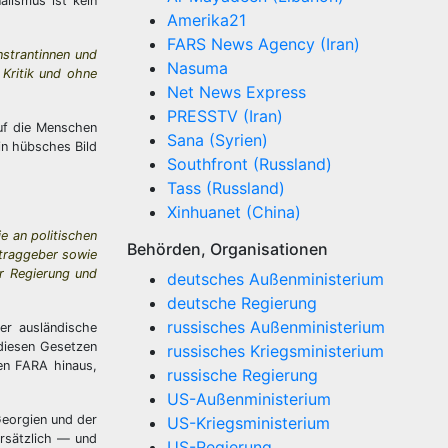
alismus ist kein
Amerika21
FARS News Agency (Iran)
strantinnen und
Nasuma
 Kritik und ohne
Net News Express
PRESSTV (Iran)
auf die Menschen
Sana (Syrien)
in hübsches Bild
Southfront (Russland)
Tass (Russland)
Xinhuanet (China)
e an politischen
Behörden, Organisationen
ftraggeber sowie
er Regierung und
deutsches Außenministerium
deutsche Regierung
russisches Außenministerium
er ausländische
 diesen Gesetzen
russisches Kriegsministerium
den FARA hinaus,
russische Regierung
US-Außenministerium
Georgien und der
US-Kriegsministerium
orsätzlich — und
US-Regierung