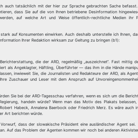
ich auch tatsächlich mit der hier zur Sprache gebrachten Sache befasst
ntieren, dass Sie auf die von Ihnen betriebene Desinformation hingewie
rden, auf welche Art und Weise öffentlich-rechtliche Medien ihr P
 stark auf Konsumenten einwirken. Auch deshalb unterstelle ich Ihnen, d
formation Ihrer Redaktion wirksam zur Geltung zu bringen (b1):
 Berichterstattung, die der ARD, regelmäßig „auszeichnet“. Fast mittig d
ert als Angeklagter, Häftling, Überführter — das ihm in die Hände manipul
assen, inwieweit Sie, die Journalisten und Redakteure der ARD, als Agen
t, Ihre Zuschauer und Leser mit dem Anspruch auf Unvoreingenommenheit
ürden Sie bei der ARD-Tagesschau verfahren, wenn es sich um die Berich
e Regierung, handeln würde? Wenn man das Motiv des Plakats belassen, 
 Robert Habeck, Annalena Baerbock oder Friedrich Merz. Es wäre auch i
er Art berichten würde.
n Vorwurf, dass der slowakische Präsident eine ausländischer Agent sei.
etan. Auf das Problem der Agenten kommen wir noch bei anderen Aktivisten