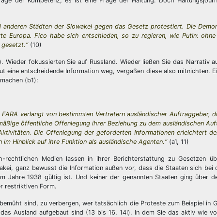
rage der Kompetenz, es ist eine Frage der Haltung. Doch Haltungsjourn
 anderen Städten der Slowakei gegen das Gesetz protestiert. Die Demon
rte Europa. Fico habe sich entschieden, so zu regieren, wie Putin: ohne
 gesetzt.“
(10)
. Wieder fokussierten Sie auf Russland. Wieder ließen Sie das Narrativ 
eut eine entscheidende Information weg, vergaßen diese also mitnichten. E
 machen (b1):
 FARA verlangt von bestimmten Vertretern ausländischer Auftraggeber, di
elmäßige öffentliche Offenlegung ihrer Beziehung zu dem ausländischen Au
ktivitäten. Die Offenlegung der geforderten Informationen erleichtert d
im Hinblick auf ihre Funktion als ausländische Agenten.“
(a1, 11)
ch-rechtlichen Medien lassen in ihrer Berichterstattung zu Gesetzen üb
kei, ganz bewusst die Information außen vor, dass die Staaten sich bei
em Jahre 1938 gültig ist. Und keiner der genannten Staaten ging über 
 restriktiven Form.
v bemüht sind, zu verbergen, wer tatsächlich die Proteste zum Beispiel in 
n das Ausland aufgebaut sind (13 bis 16, 14i). In dem Sie das aktiv wie v