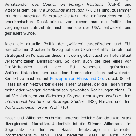
Vorsitzender des
Council on Foreign Relations
(CoFR) und
Vizepräsident bei
The Brookings Institution
(7). Das sind, zusammen
mit dem
American Enterprise Institute
, die einflussreichsten US-
amerikanischen Denkfabriken, von denen aus die Politik der
vergangenen Jahrzehnte, nicht nur die der USA, entwickelt und
gesteuert wurde.
Auch die aktuelle Politik der „willigen“ europäischen und EU-
europäischen Staaten in Bezug auf den Ukraine-Konflikt beruht auf
strategischen Konzepten dieser mit dem globalistischen Tiefen Staat
verschmolzenen Denkfabriken. So geht auch die Idee eines von
Großbritannien und der EU vehement geforderten
Waffenstillstandes, um aus dem brennenden einen schwelenden
Konflikt zu machen, auf
Konzepte von Haass und Co.
zurück (8, 9).
Haass ist ein Netzwerker dieses Tiefen Staates, der die Fäden hinter
mehr oder weniger demokratisch gewählten Regierungen zieht. Er
hat Verbindungen zur
Bilderberg-Gruppe
, dem
Aspen Institute
, dem
International Institute for Strategic Studies
(IISS), Harvard und dem
World Economic Forum
(WEF) (10).
Haass und Wilkerson verbreiten unterschiedliche Standpunkte, stark
divergierende Narrative. Jedenfalls ist die Stimme Wilkersons, im
Gegensatz zu der von Haass, heutzutage im betreuten
Informationsraum tabu. Tabu bedeutet, dass er auch nicht