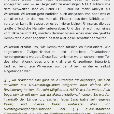
angegriffen wird — im Gegensatz zu ehemaligen NATO-Militärs wie
dem Schweizer Jacques Baud (11). Baud ist mehr Analyst als
Wilkerson. Wilkerson geht natürlich auch analytisch vor, aber was er
vor allem tut, ist das, was man als „Plaudern aus dem Nähkästchen“
verstehen kann. Er steuert eines von vielen kleinen Rinnsalen, die das
große öffentliche Narrativ untergraben. Und das ist nicht nur eines
vom Ukraine-Konflikt, sondern darüber hinaus eines über die gelebte
Demokratie dieser angeblich besten aller gesellschaftlichen Welten.
Wilkerson erzählt uns, wie Demokratie tatsächlich funktioniert. Wie
sogenannte Zivilgesellschaften und friedliche Revolutionen
hervorgebracht werden. Diese Euphemismen waren schon immer Teil
des Informationskrieges und in knallharte Konzeptionen integriert.
Und so berichtete Wilkerson von der Arbeit, in die er selbst
eingebunden war:
„[…] wir brauchten eine ganz neue Strategie für diejenigen, die sich
entweder aus Neutralitätsgründen weigerten oder einfach eine
Bevölkerung hatten, die nicht Mitglied der NATO werden wollte. Also
begannen wir mit dem, was wir ‚Farbrevolutionen‘ nennen. Sie wurden
innerhalb der Länder orchestriert, jedes Land hatte sein eigenes
Paket, und dieses Paket umfasste alles von
Nichtregierungsorganisationen über […] quasi-staatliche
Organisationen bis hin zu Regierungsorganisationen, politischen