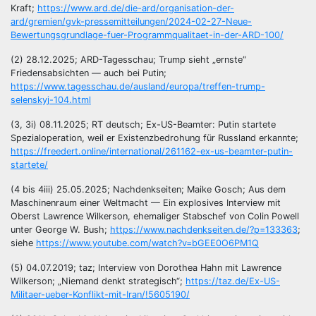
Kraft;
https://www.ard.de/die-ard/organisation-der-
ard/gremien/gvk-pressemitteilungen/2024-02-27-Neue-
Bewertungsgrundlage-fuer-Programmqualitaet-in-der-ARD-100/
(2) 28.12.2025; ARD-Tagesschau; Trump sieht „ernste“
Friedensabsichten — auch bei Putin;
https://www.tagesschau.de/ausland/europa/treffen-trump-
selenskyj-104.html
(3, 3i) 08.11.2025; RT deutsch; Ex-US-Beamter: Putin startete
Spezialoperation, weil er Existenzbedrohung für Russland erkannte;
https://freedert.online/international/261162-ex-us-beamter-putin-
startete/
(4 bis 4iii) 25.05.2025; Nachdenkseiten; Maike Gosch; Aus dem
Maschinenraum einer Weltmacht — Ein explosives Interview mit
Oberst Lawrence Wilkerson, ehemaliger Stabschef von Colin Powell
unter George W. Bush;
https://www.nachdenkseiten.de/?p=133363
;
siehe
https://www.youtube.com/watch?v=bGEE0O6PM1Q
(5) 04.07.2019; taz; Interview von Dorothea Hahn mit Lawrence
Wilkerson; „Niemand denkt strategisch“;
https://taz.de/Ex-US-
Militaer-ueber-Konflikt-mit-Iran/!5605190/