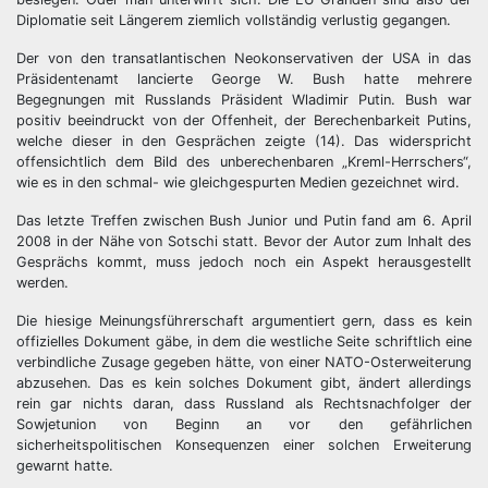
Diplomatie seit Längerem ziemlich vollständig verlustig gegangen.
Der von den transatlantischen Neokonservativen der USA in das
Präsidentenamt lancierte George W. Bush hatte mehrere
Begegnungen mit Russlands Präsident Wladimir Putin. Bush war
positiv beeindruckt von der Offenheit, der Berechenbarkeit Putins,
welche dieser in den Gesprächen zeigte (14). Das widerspricht
offensichtlich dem Bild des unberechenbaren „Kreml-Herrschers“,
wie es in den schmal- wie gleichgespurten Medien gezeichnet wird.
Das letzte Treffen zwischen Bush Junior und Putin fand am 6. April
2008 in der Nähe von Sotschi statt. Bevor der Autor zum Inhalt des
Gesprächs kommt, muss jedoch noch ein Aspekt herausgestellt
werden.
Die hiesige Meinungsführerschaft argumentiert gern, dass es kein
offizielles Dokument gäbe, in dem die westliche Seite schriftlich eine
verbindliche Zusage gegeben hätte, von einer NATO-Osterweiterung
abzusehen. Das es kein solches Dokument gibt, ändert allerdings
rein gar nichts daran, dass Russland als Rechtsnachfolger der
Sowjetunion von Beginn an vor den gefährlichen
sicherheitspolitischen Konsequenzen einer solchen Erweiterung
gewarnt hatte.