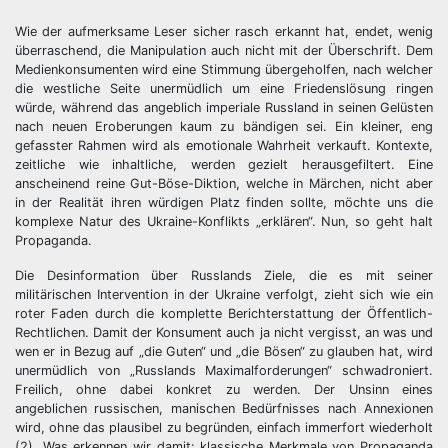
Wie der aufmerksame Leser sicher rasch erkannt hat, endet, wenig
überraschend, die Manipulation auch nicht mit der Überschrift. Dem
Medienkonsumenten wird eine Stimmung übergeholfen, nach welcher
die westliche Seite unermüdlich um eine Friedenslösung ringen
würde, während das angeblich imperiale Russland in seinen Gelüsten
nach neuen Eroberungen kaum zu bändigen sei. Ein kleiner, eng
gefasster Rahmen wird als emotionale Wahrheit verkauft. Kontexte,
zeitliche wie inhaltliche, werden gezielt herausgefiltert. Eine
anscheinend reine Gut-Böse-Diktion, welche in Märchen, nicht aber
in der Realität ihren würdigen Platz finden sollte, möchte uns die
komplexe Natur des Ukraine-Konflikts „erklären“. Nun, so geht halt
Propaganda.
Die Desinformation über Russlands Ziele, die es mit seiner
militärischen Intervention in der Ukraine verfolgt, zieht sich wie ein
roter Faden durch die komplette Berichterstattung der Öffentlich-
Rechtlichen. Damit der Konsument auch ja nicht vergisst, an was und
wen er in Bezug auf „die Guten“ und „die Bösen“ zu glauben hat, wird
unermüdlich von „Russlands Maximalforderungen“ schwadroniert.
Freilich, ohne dabei konkret zu werden. Der Unsinn eines
angeblichen russischen, manischen Bedürfnisses nach Annexionen
wird, ohne das plausibel zu begründen, einfach immerfort wiederholt
(2). Was erkennen wir damit: klassische Merkmale von Propaganda