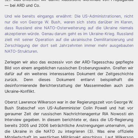
— bei ARD und Co.
Und wie bereits eingangs erwähnt: Die US-Administrationen, nicht
nur die von George W. Bush, waren sich stets darüber im Klaren,
dass Russland eine NATO-Osterweiterung auf die Ukraine niemals
akzeptieren würde. Genau darum geht es im Ukraine-Krieg. Russland
zielt mit seiner Operation auf die ukrainische Demilitarisierung und
Zerschlagung der dort seit Jahrzehnten immer mehr ausgebauten
NATO-Strukturen.
Zerlegen wir also das exzessiv von der ARD-Tagesschau gepflegte
Bild von einem angeblichen russischen Eroberungswahn. Greifen wir
dafür auf ein weiteres interessantes Dokument der Zeitgeschichte
zurück. Denn dieses Dokument entlarvt beispielhaft die
desinformierende Berichterstattung der Massenmedien auch zum
Ukraine-Konflikt.
Oberst Lawrence Wilkerson war in der Regierungszeit von George W.
Bush Stabschef von US-Außenminister Colin Powell und hat vor
geraumer Zeit der russischen Nachrichtenagentur RIA Nowosti ein
Interview gegeben. In diesem berichtete er, dass die US-Regierung
bereits 2005 und 2006 beträchtliche Anstrengungen unternahm, um
die Ukraine in die NATO zu integrieren (3). Was eine offizielle
Mitgliedschaft im westlichen Militärpakt einschloss. Laut Wilkerson