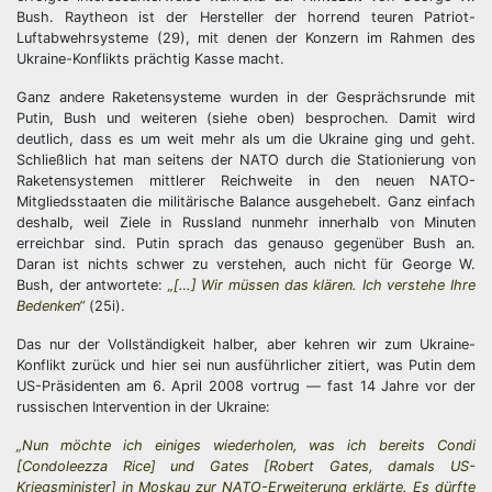
Bush. Raytheon ist der Hersteller der horrend teuren Patriot-
Luftabwehrsysteme (29), mit denen der Konzern im Rahmen des
Ukraine-Konflikts prächtig Kasse macht.
Ganz andere Raketensysteme wurden in der Gesprächsrunde mit
Putin, Bush und weiteren (siehe oben) besprochen. Damit wird
deutlich, dass es um weit mehr als um die Ukraine ging und geht.
Schließlich hat man seitens der NATO durch die Stationierung von
Raketensystemen mittlerer Reichweite in den neuen NATO-
Mitgliedsstaaten die militärische Balance ausgehebelt. Ganz einfach
deshalb, weil Ziele in Russland nunmehr innerhalb von Minuten
erreichbar sind. Putin sprach das genauso gegenüber Bush an.
Daran ist nichts schwer zu verstehen, auch nicht für George W.
Bush, der antwortete:
„[…] Wir müssen das klären. Ich verstehe Ihre
Bedenken“
(25i).
Das nur der Vollständigkeit halber, aber kehren wir zum Ukraine-
Konflikt zurück und hier sei nun ausführlicher zitiert, was Putin dem
US-Präsidenten am 6. April 2008 vortrug — fast 14 Jahre vor der
russischen Intervention in der Ukraine:
„Nun möchte ich einiges wiederholen, was ich bereits Condi
[Condoleezza Rice] und Gates [Robert Gates, damals US-
Kriegsminister] in Moskau zur NATO-Erweiterung erklärte. Es dürfte