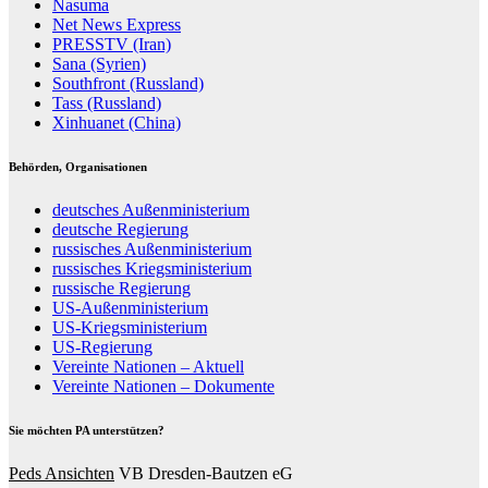
Nasuma
Net News Express
PRESSTV (Iran)
Sana (Syrien)
Southfront (Russland)
Tass (Russland)
Xinhuanet (China)
Behörden, Organisationen
deutsches Außenministerium
deutsche Regierung
russisches Außenministerium
russisches Kriegsministerium
russische Regierung
US-Außenministerium
US-Kriegsministerium
US-Regierung
Vereinte Nationen – Aktuell
Vereinte Nationen – Dokumente
Sie möchten PA unterstützen?
Peds Ansichten
VB Dresden-Bautzen eG