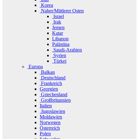
Korea
Naher/Mittlerer Osten
Israel
Irak
Jemen
Katar
Libanon
Palästina
Saudi-Arabien
Syrien
Türkei
Europa
Balkan
Deutschland
Frankreich
Georgien
Griechenland
Großbritannien
Italien
Jugoslawien
Moldawien
Norwegen
Österreich
Polen