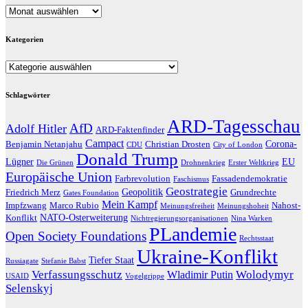
Archive
Kategorien
Kategorien
Schlagwörter
ARD-Tagesschau
AfD
Adolf Hitler
ARD-Faktenfinder
Campact
Corona-
Benjamin Netanjahu
Christian Drosten
CDU
City of London
Donald Trump
Lügner
EU
Die Grünen
Drohnenkrieg
Erster Weltkrieg
Europäische Union
Farbrevolution
Fassadendemokratie
Faschismus
Geostrategie
Geopolitik
Friedrich Merz
Grundrechte
Gates Foundation
Mein Kampf
Impfzwang
Marco Rubio
Nahost-
Meinungsfreiheit
Meinungshoheit
NATO-Osterweiterung
Konflikt
Nichtregierungsorganisationen
Nina Warken
PLandemie
Open Society Foundations
Rechtsstaat
Ukraine-Konflikt
Tiefer Staat
Russiagate
Stefanie Babst
Verfassungsschutz
Wolodymyr
Wladimir Putin
USAID
Vogelgrippe
Selenskyj