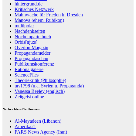
hintergrund.de
Kritisches Netzwerk
Mahnwache für Frieden in Dresden
Manova (ehem. Rubikon)
multipolar
Nachdenkseiten
Nocheinparteibuch
Orbis[nju:s]
Overton Magazin
Propagandamelder
Propagandaschau
Publikumskonferenz
Rationalgalerie
ScienceFiles
Theoriekritik (Philosophie)
urs1798 (u.a. Syrien u. Propaganda)
Vanessa Beeley (englisch)
Zeitgeist online
Nachrichten-Plattformen
Al-Mayadeen (Libanon)
Amerika21
FARS News Agency (Iran)