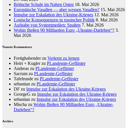
Britische Schule im Nahen Osten
18. Mai 2026
Europäische Vasallen — aber wessen Vasallen?
15. Mai 2026
Impulse zur Eskalation des Ukraine-Krieges
12. Mai 2026
Logische Konsequenzen in russischer Politik
8. Mai 2026
Aufgabe von Systemmedien: Spalten
7. Mai 2026
Wohin fließen 90 Milliarden Euro „Ukraine-Darlehen“?
3.
Mai 2026
Neueste Kommentare
Fertighabender
zu
Verlernt zu lernen
Heiri + Kugler
zu
PLandemie-Geflüster
Andreas
zu
PLandemie-Geflüster
Sacrum
zu
PLandemie-Geflüster
Tafelrunde
zu
PLandemie-Geflüster
sebastian
zu
PLandemie-Geflüster
DF
zu
Impulse zur Eskalation des Ukraine-Krieges
GeorgeG
zu
Impulse zur Eskalation des Ukraine-Krieges
sebastian
zu
Impulse zur Eskalation des Ukraine-Krieges
Mischa
zu
Wohin fließen 90 Milliarden Euro „Ukraine-
Darlehen“?
Archive