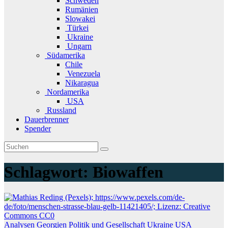
Schweden
Rumänien
Slowakei
Türkei
Ukraine
Ungarn
Südamerika
Chile
Venezuela
Nikaragua
Nordamerika
USA
Russland
Dauerbrenner
Spender
Schlagwort:
Biowaffen
Analysen
Georgien
Politik und Gesellschaft
Ukraine
USA