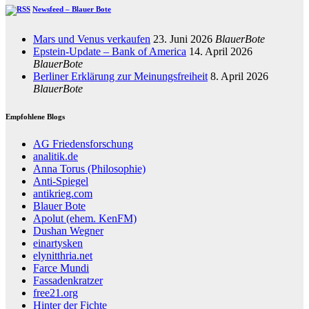
Newsfeed – Blauer Bote
Mars und Venus verkaufen
23. Juni 2026
BlauerBote
Epstein-Update – Bank of America
14. April 2026
BlauerBote
Berliner Erklärung zur Meinungsfreiheit
8. April 2026
BlauerBote
Empfohlene Blogs
AG Friedensforschung
analitik.de
Anna Torus (Philosophie)
Anti-Spiegel
antikrieg.com
Blauer Bote
Apolut (ehem. KenFM)
Dushan Wegner
einartysken
elynitthria.net
Farce Mundi
Fassadenkratzer
free21.org
Hinter der Fichte