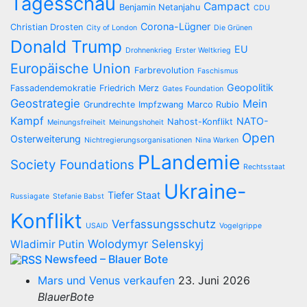
Tagesschau
Campact
Benjamin Netanjahu
CDU
Corona-Lügner
Christian Drosten
City of London
Die Grünen
Donald Trump
EU
Drohnenkrieg
Erster Weltkrieg
Europäische Union
Farbrevolution
Faschismus
Geopolitik
Fassadendemokratie
Friedrich Merz
Gates Foundation
Geostrategie
Mein
Grundrechte
Impfzwang
Marco Rubio
Kampf
NATO-
Nahost-Konflikt
Meinungsfreiheit
Meinungshoheit
Open
Osterweiterung
Nichtregierungsorganisationen
Nina Warken
PLandemie
Society Foundations
Rechtsstaat
Ukraine-
Tiefer Staat
Russiagate
Stefanie Babst
Konflikt
Verfassungsschutz
USAID
Vogelgrippe
Wolodymyr Selenskyj
Wladimir Putin
Newsfeed – Blauer Bote
Mars und Venus verkaufen
23. Juni 2026
BlauerBote