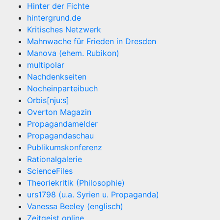
Hinter der Fichte
hintergrund.de
Kritisches Netzwerk
Mahnwache für Frieden in Dresden
Manova (ehem. Rubikon)
multipolar
Nachdenkseiten
Nocheinparteibuch
Orbis[nju:s]
Overton Magazin
Propagandamelder
Propagandaschau
Publikumskonferenz
Rationalgalerie
ScienceFiles
Theoriekritik (Philosophie)
urs1798 (u.a. Syrien u. Propaganda)
Vanessa Beeley (englisch)
Zeitgeist online