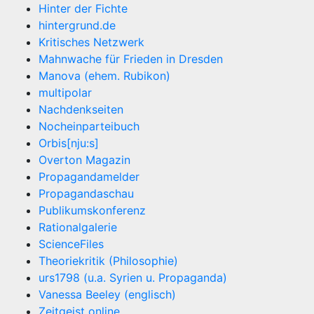
Hinter der Fichte
hintergrund.de
Kritisches Netzwerk
Mahnwache für Frieden in Dresden
Manova (ehem. Rubikon)
multipolar
Nachdenkseiten
Nocheinparteibuch
Orbis[nju:s]
Overton Magazin
Propagandamelder
Propagandaschau
Publikumskonferenz
Rationalgalerie
ScienceFiles
Theoriekritik (Philosophie)
urs1798 (u.a. Syrien u. Propaganda)
Vanessa Beeley (englisch)
Zeitgeist online