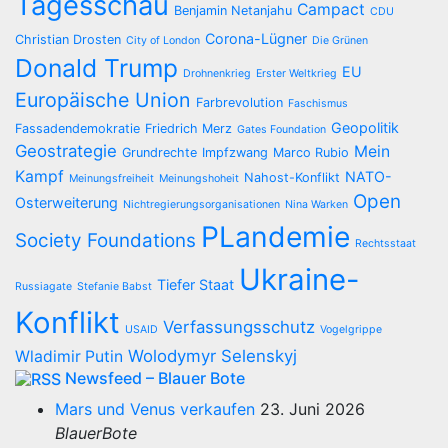
Tagesschau
Campact
Benjamin Netanjahu
CDU
Corona-Lügner
Christian Drosten
City of London
Die Grünen
Donald Trump
EU
Drohnenkrieg
Erster Weltkrieg
Europäische Union
Farbrevolution
Faschismus
Geopolitik
Fassadendemokratie
Friedrich Merz
Gates Foundation
Geostrategie
Mein
Grundrechte
Impfzwang
Marco Rubio
Kampf
NATO-
Nahost-Konflikt
Meinungsfreiheit
Meinungshoheit
Open
Osterweiterung
Nichtregierungsorganisationen
Nina Warken
PLandemie
Society Foundations
Rechtsstaat
Ukraine-
Tiefer Staat
Russiagate
Stefanie Babst
Konflikt
Verfassungsschutz
USAID
Vogelgrippe
Wolodymyr Selenskyj
Wladimir Putin
Newsfeed – Blauer Bote
Mars und Venus verkaufen
23. Juni 2026
BlauerBote