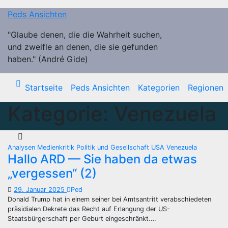
Zum
Peds Ansichten
Inhalt
springen
"Glaube denen, die die Wahrheit suchen,
und zweifle an denen, die sie gefunden
haben." (André Gide)
Startseite
Peds Ansichten
Kategorien
Regionen
Kategorie:
Venezuela
Analysen
Medienkritik
Politik und Gesellschaft
USA
Venezuela
Hallo ARD — Sie haben da etwas
„vergessen“ (2)
29. Januar 2025
Ped
Donald Trump hat in einem seiner bei Amtsantritt verabschiedeten
präsidialen Dekrete das Recht auf Erlangung der US-
Staatsbürgerschaft per Geburt eingeschränkt.…