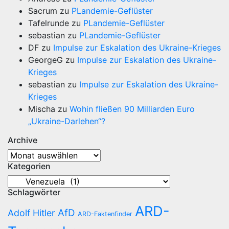
Sacrum
zu
PLandemie-Geflüster
Tafelrunde
zu
PLandemie-Geflüster
sebastian
zu
PLandemie-Geflüster
DF
zu
Impulse zur Eskalation des Ukraine-Krieges
GeorgeG
zu
Impulse zur Eskalation des Ukraine-
Krieges
sebastian
zu
Impulse zur Eskalation des Ukraine-
Krieges
Mischa
zu
Wohin fließen 90 Milliarden Euro
„Ukraine-Darlehen“?
Archive
Archive
Kategorien
Kategorien
Schlagwörter
ARD-
AfD
Adolf Hitler
ARD-Faktenfinder