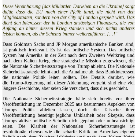
Diese Vereinbarung [das Milliarden-Darlehen an die Ukraine] sorgt
dafür, dass die EU nach einer Pfeife tanzt, die nicht von den
Mitgliedstaaten, sondern von der City of London gespielt wird. Das
dient den Interessen der in London ansässigen Finanziers, die von
Anfang an hinter diesem Krieg standen und sich nichts anderes
leisten können, als ihr Schema immer weiterzuführen. […]“
Dass Goldman Sachs und JP Morgan amerikanische Banken sind,
ist praktisch irrelevant. Es ist das britische
System
. Das britische
System hat Amerika in der Zeit nach dem Zweiten Weltkrieg und
nach dem Kalten Krieg eine strategische Mission zugewiesen, die
die Nationale Sicherheitsstrategie von Trump ablehnt. Die Nationale
Sicherheitsstrategie lehnt auch die Annahme ab, dass Bankinteressen
die nationale Politik leiten sollten. Die Details darüber, wie
die Trump-Regierung mit dieser Ablehnung vorgeht, sind eine viel
längere Geschichte, aber seien Sie versichert, dass dies geschieht.
Die Nationale Sicherheitsstrategie hätte sich bereits vor ihrer
Veröffentlichung im Dezember 2025 aus bestimmten Aspekten von
Trumps Politik ableiten lassen, doch die Tatsache ihrer
Veröffentlichung beseitigt jegliche Unklarheit oder Skepsis, dass
Trumps aktive politische Schritte nicht geplant oder unbeabsichtigt
seien. Die Klarheit der Nationalen Sicherheitsstrategie ist
revolutionär, ebenso wie die scharfe Kritik an Amerikas eigener