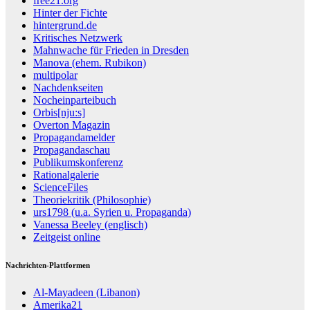
free21.org
Hinter der Fichte
hintergrund.de
Kritisches Netzwerk
Mahnwache für Frieden in Dresden
Manova (ehem. Rubikon)
multipolar
Nachdenkseiten
Nocheinparteibuch
Orbis[nju:s]
Overton Magazin
Propagandamelder
Propagandaschau
Publikumskonferenz
Rationalgalerie
ScienceFiles
Theoriekritik (Philosophie)
urs1798 (u.a. Syrien u. Propaganda)
Vanessa Beeley (englisch)
Zeitgeist online
Nachrichten-Plattformen
Al-Mayadeen (Libanon)
Amerika21