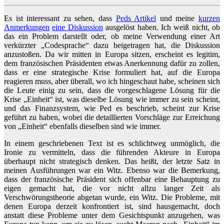
Es ist interessant zu sehen, dass
Peds Artikel
und meine
kurzen
Anmerkungen
eine Diskussion
ausgelöst haben. Ich weiß nicht, ob
das ein Problem darstellt oder, ob meine Verwendung einer Art
verkürzter „Codesprache“ dazu beigetragen hat, die Diskussion
anzustoßen. Da wir mitten in Europa sitzen, erscheint es legitim,
dem französischen Präsidenten etwas Anerkennung dafür zu zollen,
dass er eine strategische Krise formuliert hat, auf die Europa
reagieren muss, aber überall, wo ich hingeschaut habe, scheinen sich
die Leute einig zu sein, dass die vorgeschlagene Lösung für die
Krise „Einheit“ ist, was dieselbe Lösung wie immer zu sein scheint,
und das Finanzsystem, wie Ped es beschrieb, scheint zur Krise
geführt zu haben, wobei die detaillierten Vorschläge zur Erreichung
von „Einheit“ ebenfalls dieselben sind wie immer.
In einem geschriebenen Text ist es schlichtweg unmöglich, die
Ironie zu vermitteln, dass die führenden Akteure in Europa
überhaupt nicht strategisch denken. Das heißt, der letzte Satz in
meinen Ausführungen war ein Witz. Ebenso war die Bemerkung,
dass der französische Präsident sich offenbar eine Behauptung zu
eigen gemacht hat, die vor nicht allzu langer Zeit als
Verschwörungstheorie abgetan wurde, ein Witz. Die Probleme, mit
denen Europa derzeit konfrontiert ist, sind hausgemacht, doch
anstatt diese Probleme unter dem Gesichtspunkt anzugehen, was