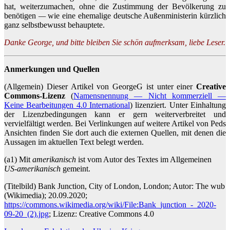
hat, weiterzumachen, ohne die Zustimmung der Bevölkerung zu
benötigen
—
wie eine ehemalige deutsche Außenministerin kürzlich
ganz selbstbewusst behauptete.
Danke George, und bitte bleiben Sie schön aufmerksam, liebe Leser.
Anmerkungen und Quellen
(Allgemein) Dieser Artikel von GeorgeG ist unter einer
Creative
Commons-Lizenz
(
Namensnennung — Nicht kommerziell —
Keine Bearbeitungen 4.0 International
) lizenziert. Unter Einhaltung
der Lizenzbedingungen kann er gern weiterverbreitet und
vervielfältigt werden. Bei Verlinkungen auf weitere Artikel von Peds
Ansichten finden Sie dort auch die externen Quellen, mit denen die
Aussagen im aktuellen Text belegt werden.
(a1) Mit
amerikanisch
ist vom Autor des Textes im Allgemeinen
US-amerikanisch
gemeint.
(Titelbild) Bank Junction, City of London, London; Autor: The wub
(Wikimedia); 20.09.2020;
https://commons.wikimedia.org/wiki/File:Bank_junction_-_2020-
09-20_(2).jpg
; Lizenz: Creative Commons 4.0