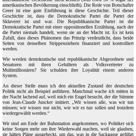
amerikanischen Bevölkerung einschließt). Die Rede von Botschafter
Greer ist eine gute Einführung in diese Geschichte. Teil dieser
Geschichte ist, dass die Demokratische Partei die Partei der
Sklaverei ist und war. Die Republikanische Partei ist die
Demokratische Partei mit einer oppositionellen Erzählung, nach der
die Partei niemals handelt, wenn sie an der Macht ist. Es ist kein
Zufall, dass dieses Phänomen das Prinzip verdeutlicht, dass beide
Seiten von denselben Strippenziehern finanziert und kontrolliert
werden.
Wie werden demokratische und republikanische Abgeordnete und
Senatoren mit ihren Gehältern als Volksvertreter zu
Multimillionären? Sie schulden ihre Loyalität einem anderen
System.
An dieser Stelle muss ich den aktuellen Zustand der deutschen
Politik nicht als Beispiel anführen. Manchmal wache ich mitten in
der Nacht lachend auf, weil mich ein Engel besucht, der die Stimme
von Jean-Claude Juncker imitiert. „Wir wissen alle, was wir tun
müssen; wir wissen nur nicht, wie wir es tun sollen und trotzdem
wiedergewählt werden.“
Wir sind am Ende der Bahnstation angekommen, wo Politiker sich
keine Sorgen mehr um ihre Wiederwahl machen, weil sie glauben,
sie hätten Pläne ausgeheckt, um das, was in die Sackgasse geführt