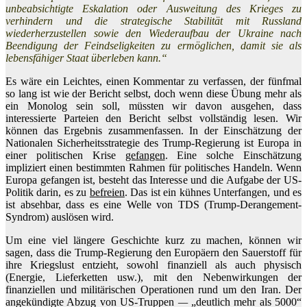
unbeabsichtigte Eskalation oder Ausweitung des Krieges zu
verhindern und die strategische Stabilität mit Russland
wiederherzustellen sowie den Wiederaufbau der Ukraine nach
Beendigung der Feindseligkeiten zu ermöglichen, damit sie als
lebensfähiger Staat überleben kann.“
Es wäre ein Leichtes, einen Kommentar zu verfassen, der fünfmal
so lang ist wie der Bericht selbst, doch wenn diese Übung mehr als
ein Monolog sein soll, müssten wir davon ausgehen, dass
interessierte Parteien den Bericht selbst vollständig lesen. Wir
können das Ergebnis zusammenfassen. In der Einschätzung der
Nationalen Sicherheitsstrategie des Trump-Regierung ist Europa in
einer politischen Krise
gefangen
. Eine solche Einschätzung
impliziert einen bestimmten Rahmen für politisches Handeln. Wenn
Europa gefangen ist, besteht das Interesse und die Aufgabe der US-
Politik darin, es zu
befreien
. Das ist ein kühnes Unterfangen, und es
ist absehbar, dass es eine Welle von TDS (Trump-Derangement-
Syndrom) auslösen wird.
Um eine viel längere Geschichte kurz zu machen, können wir
sagen, dass die Trump-Regierung den Europäern den Sauerstoff für
ihre Kriegslust entzieht, sowohl finanziell als auch physisch
(Energie, Lieferketten usw.), mit den Nebenwirkungen der
finanziellen und militärischen Operationen rund um den Iran. Der
angekündigte Abzug von US-Truppen
—
„deutlich mehr als 5000“