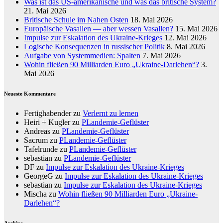
Was ist das US-amerikanische und was das britische System?
21. Mai 2026
Britische Schule im Nahen Osten
18. Mai 2026
Europäische Vasallen — aber wessen Vasallen?
15. Mai 2026
Impulse zur Eskalation des Ukraine-Krieges
12. Mai 2026
Logische Konsequenzen in russischer Politik
8. Mai 2026
Aufgabe von Systemmedien: Spalten
7. Mai 2026
Wohin fließen 90 Milliarden Euro „Ukraine-Darlehen“?
3.
Mai 2026
Neueste Kommentare
Fertighabender
zu
Verlernt zu lernen
Heiri + Kugler
zu
PLandemie-Geflüster
Andreas
zu
PLandemie-Geflüster
Sacrum
zu
PLandemie-Geflüster
Tafelrunde
zu
PLandemie-Geflüster
sebastian
zu
PLandemie-Geflüster
DF
zu
Impulse zur Eskalation des Ukraine-Krieges
GeorgeG
zu
Impulse zur Eskalation des Ukraine-Krieges
sebastian
zu
Impulse zur Eskalation des Ukraine-Krieges
Mischa
zu
Wohin fließen 90 Milliarden Euro „Ukraine-
Darlehen“?