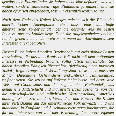
gewünschter Endzustände; sie haben nicht klar definiert, was wir
wollen, sondern stattdessen vage Plattitüden formuliert; und sie
haben oft falsch eingeschätzt, was wir eigentlich wollen sollten.
Nach dem Ende des Kalten Krieges redeten sich die Eliten der
amerikanischen Außenpolitik ein, dass eine dauerhafte
amerikanische Vorherrschaft über die gesamte Welt im besten
Interesse unseres Landes liege. Doch die Angelegenheiten anderer
Länder gehen uns nur dann etwas an, wenn ihre Aktivitäten unsere
Interessen direkt bedrohen.
Unsere Eliten haben Amerikas Bereitschaft, auf ewig globale Lasten
zu schultern, die das amerikanische Volk nicht mit dem nationalen
Interesse in Verbindung brachte, völlig falsch eingeschätzt. Sie
haben Amerikas Fähigkeit überschätzt, gleichzeitig einen massiven
Sozial-, Regulierungs- und Verwaltungsstaat sowie einen massiven
Militär-, Diplomatie-, Geheimdienst- und Entwicklungshilfekomplex
zu finanzieren. Sie setzten auf äußerst fehlgeleitete und destruktive
Weise auf Globalismus und den sogenannten ‚Freihandel‘, was
genau jene Mittelschicht und industrielle Basis aushöhlte, von der
die wirtschaftliche und militärische Vorrangstellung Amerikas
abhängt. Sie ließen zu, dass Verbündete und Partner die Kosten
ihrer Verteidigung auf das amerikanische Volk abwälzten und uns
manchmal in Konflikte und Auseinandersetzungen hineinzogen, die
für ihre Interessen von zentraler Bedeutung, für unsere eigenen