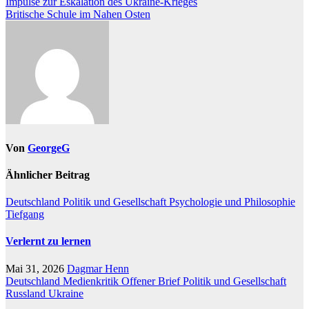
Beitragsnavigation
Impulse zur Eskalation des Ukraine-Krieges
Britische Schule im Nahen Osten
Von
GeorgeG
Ähnlicher Beitrag
Deutschland
Politik und Gesellschaft
Psychologie und Philosophie
Tiefgang
Verlernt zu lernen
Mai 31, 2026
Dagmar Henn
Deutschland
Medienkritik
Offener Brief
Politik und Gesellschaft
Russland
Ukraine