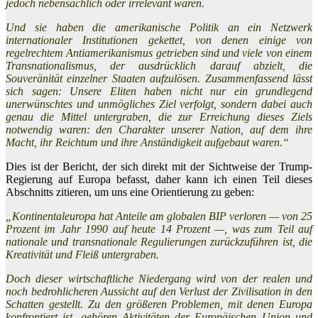
jedoch nebensächlich oder irrelevant waren.
Und sie haben die amerikanische Politik an ein Netzwerk
internationaler Institutionen gekettet, von denen einige von
regelrechtem Antiamerikanismus getrieben sind und viele von einem
Transnationalismus, der ausdrücklich darauf abzielt, die
Souveränität einzelner Staaten aufzulösen. Zusammenfassend lässt
sich sagen: Unsere Eliten haben nicht nur ein grundlegend
unerwünschtes und unmögliches Ziel verfolgt, sondern dabei auch
genau die Mittel untergraben, die zur Erreichung dieses Ziels
notwendig waren: den Charakter unserer Nation, auf dem ihre
Macht, ihr Reichtum und ihre Anständigkeit aufgebaut waren.“
Dies ist der Bericht, der sich direkt mit der Sichtweise der Trump-
Regierung auf Europa befasst, daher kann ich einen Teil dieses
Abschnitts zitieren, um uns eine Orientierung zu geben:
„Kontinentaleuropa hat Anteile am globalen BIP verloren — von 25
Prozent im Jahr 1990 auf heute 14 Prozent —, was zum Teil auf
nationale und transnationale Regulierungen zurückzuführen ist, die
Kreativität und Fleiß untergraben.
Doch dieser wirtschaftliche Niedergang wird von der realen und
noch bedrohlicheren Aussicht auf den Verlust der Zivilisation in den
Schatten gestellt. Zu den größeren Problemen, mit denen Europa
konfrontiert ist, gehören Aktivitäten der Europäischen Union und