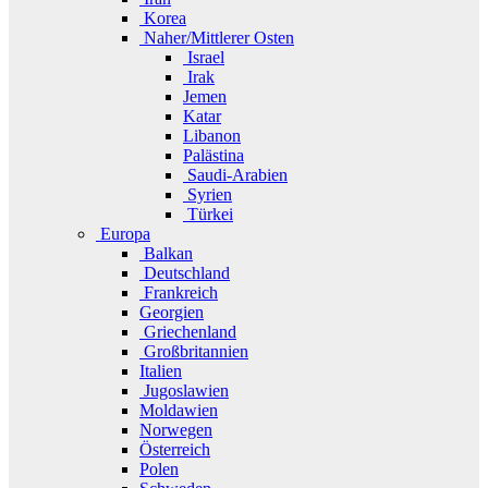
Korea
Naher/Mittlerer Osten
Israel
Irak
Jemen
Katar
Libanon
Palästina
Saudi-Arabien
Syrien
Türkei
Europa
Balkan
Deutschland
Frankreich
Georgien
Griechenland
Großbritannien
Italien
Jugoslawien
Moldawien
Norwegen
Österreich
Polen