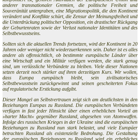
anderer transnationaler Gremien, die politische Freiheit und
Souveränität untergraben, eine Migrationspolitik, die den Kontinent
verändert und Konflikte schürt, die Zensur der Meinungsfreiheit und
die Unterdrückung politischer Opposition, ein drastischer Rückgang
der Geburtenraten sowie der Verlust nationaler Identitäten und des
Selbstbewusstseins.
Sollten sich die aktuellen Trends fortsetzen, wird der Kontinent in 20
Jahren oder weniger nicht wiederzuerkennen sein. Daher ist es alles
andere als offensichtlich, ob bestimmte europäische Länder über
eine Wirtschaft und ein Militär verfügen werden, die stark genug
sind, um verlässliche Verbündete zu bleiben. Viele dieser Nationen
setzen derzeit noch stärker auf ihren derzeitigen Kurs. Wir wollen,
dass Europa europäisch bleibt, sein zivilisatorisches
Selbstbewusstsein zurückgewinnt und seinen gescheiterten Fokus
auf regulatorische Erstickung aufgibt.
Dieser Mangel an Selbstvertrauen zeigt sich am deutlichsten in den
Beziehungen Europas zu Russland. Die europäischen Verbündeten
verfügen in fast jeder Hinsicht über einen erheblichen Vorteil an
»harter Macht« gegenüber Russland, abgesehen von Atomwaffen.
Infolge des russischen Krieges in der Ukraine sind die europäischen
Beziehungen zu Russland nun stark belastet, und viele Europäer
betrachten Russland als existenzielle Bedrohung. Die Gestaltung
der europäischen Beziehungen zu Russland wird ein erhebliches