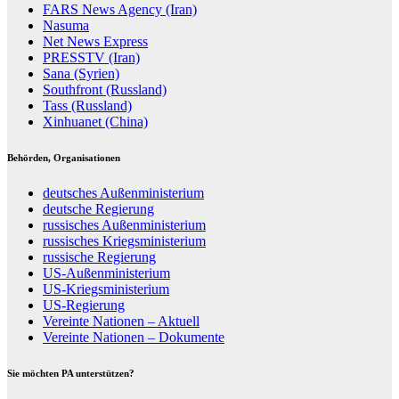
FARS News Agency (Iran)
Nasuma
Net News Express
PRESSTV (Iran)
Sana (Syrien)
Southfront (Russland)
Tass (Russland)
Xinhuanet (China)
Behörden, Organisationen
deutsches Außenministerium
deutsche Regierung
russisches Außenministerium
russisches Kriegsministerium
russische Regierung
US-Außenministerium
US-Kriegsministerium
US-Regierung
Vereinte Nationen – Aktuell
Vereinte Nationen – Dokumente
Sie möchten PA unterstützen?