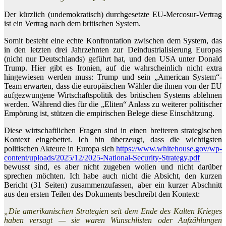
Der kürzlich (undemokratisch) durchgesetzte EU-Mercosur-Vertrag
ist ein Vertrag nach dem britischen System.
Somit besteht eine echte Konfrontation zwischen dem System, das
in den letzten drei Jahrzehnten zur Deindustrialisierung Europas
(nicht nur Deutschlands) geführt hat, und den USA unter Donald
Trump. Hier gibt es Ironien, auf die wahrscheinlich nicht extra
hingewiesen werden muss: Trump und sein „American System“-
Team erwarten, dass die europäischen Wähler die ihnen von der EU
aufgezwungene Wirtschaftspolitik des britischen Systems ablehnen
werden. Während dies für die „Eliten“ Anlass zu weiterer politischer
Empörung ist, stützen die empirischen Belege diese Einschätzung.
Diese wirtschaftlichen Fragen sind in einen breiteren strategischen
Kontext eingebettet. Ich bin überzeugt, dass die wichtigsten
politischen Akteure in Europa sich
https://www.whitehouse.gov/wp-
content/uploads/2025/12/2025-National-Security-Strategy.pdf
bewusst sind, es aber nicht zugeben wollen und nicht darüber
sprechen möchten. Ich habe auch nicht die Absicht, den kurzen
Bericht (31 Seiten) zusammenzufassen, aber ein kurzer Abschnitt
aus den ersten Teilen des Dokuments beschreibt den Kontext:
„Die amerikanischen Strategien seit dem Ende des Kalten Krieges
haben versagt — sie waren Wunschlisten oder Aufzählungen