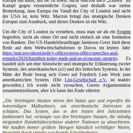
Europa tun kann, um sie zu lösen, sucht Macron nach „Einheit“ im
Kampf gegen vermeintliche Gegner, und deshalb war meine
Bemerkung, dass Europa ein Vasall der City of London und nicht
der USA ist, kein Witz. Macron bringt das strategische Denken
Europas zum Ausdruck, und dieses Denken ist ein Witz.
Um die City of London zu verstehen, muss man sie als ein
System
begreifen, nicht als einen Ort und nicht einfach als eine Institution
von Banken. Der US-Handelsbeauftragte Jamieson Greer hielt diese
Rede auf dem Weltwirtschaftsforum in Davos im letzten Jahr:
https://ustr.gov/about/policy-offices/press-office/speeches-and-
remarks/2026/hamilton-today-trade-and-us-economic-strategy
. Es
handelt sich um eine historische und strategische Erläuterung zweier
Systeme, des amerikanischen (a1) und des britischen Systems. In der
Mitte der Rede bezog sich Greer auf Friedrich Lists Werk zum
amerikanischen System. (Die
List-Gesellschaft e.V.
ist inaktiv
geworden.) Ich werde nicht versuchen, Greers Argumentation
zusammenzufassen, aber ich kann das Ende zitieren:
„Die Vereinigten Staaten stören den Status quo und ergreifen die
notwendigen Maßnahmen, um amerikanische Interessen zu
schützen. Das System, das in den letzten drei Jahrzehnten
funktioniert hat, verlangte von den Vereinigten Staaten, die ständig
steigenden Handelsüberschüsse anderer Nationen zu absorbieren.
Wir kauften immer größere Mengen künstlich verbilligter Waren,
finanziert durch ständig wachsende Schuldenberge.