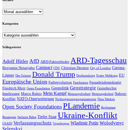
Archive
Archive
Kategorien
Kategorien
Schlagwörter
ARD-Tagesschau
AfD
Adolf Hitler
ARD-Faktenfinder
Campact
Corona-
Benjamin Netanjahu
Christian Drosten
CDU
City of London
Donald Trump
Lügner
EU
Die Grünen
Drohnenkrieg
Erster Weltkrieg
Europäische Union
Farbrevolution
Fassadendemokratie
Faschismus
Geostrategie
Geopolitik
Friedrich Merz
Grundrechte
Gates Foundation
Mein Kampf
Impfzwang
Marco Rubio
Nahost-
Meinungsfreiheit
Meinungshoheit
NATO-Osterweiterung
Konflikt
Nichtregierungsorganisationen
Nina Warken
PLandemie
Open Society Foundations
Rechtsstaat
Ukraine-Konflikt
Tiefer Staat
Russiagate
Stefanie Babst
Verfassungsschutz
Wolodymyr
Wladimir Putin
USAID
Vogelgrippe
Selenskyj