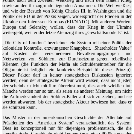
Politik nach dem Zweiten Weltkrieg und nach dem Kalten Krieg
sowie an den ihr zugrunde liegenden Annahmen. Die Welt weiß es,
und wie der Besuch von König Charles III. in Washington und die
Politik der EU in der Praxis zeigen, widerspricht der Frieden in der
Ukraine den Interessen Europas (EU/NATO). Mit anderen Worten:
Europa und Selenskyj wollen, dass der Krieg in der Ukraine
weitergeht, weil er der letzte Atemzug ihres „Geschäftsmodells“ ist.
„Die City of London“ bezeichnet ein System mit einer Politik der
kolonialen Kontrolle, erzwungener Knappheit, „Shareholder Value“
auf Kosten der verschiedenen Bevölkerungsgruppen und
Netzwerken von Söldnern zur Durchsetzung gegen rebellische
Klienten (die Funktion der Mafia als Schuldeneintreiber für die
Oligarchie ist lediglich ein konkretes Beispiel für dieses Prinzip).
Dieser Faktor darf in keiner strategischen Diskussion ignoriert
werden, denn der strategische Akteur wird wissen, dass nicht jeder,
der scheinbar nicht mit ihm übereinstimmt, dies auch wirklich tut:
Manche werden nur so tun, als seien sie anderer Meinung, um nicht
die Aufmerksamkeit der Söldner-Killer auf sich zu ziehen, und sie
werden abwarten, bis der strategische Akteur bewiesen hat, dass er
sie schützen kann.
Das Muster in der amerikanischen Geschichte der Attentate auf
Präsidenten des „American System“ veranschaulicht das System.
Dies ist konzeptionell nur für diejenigen problematisch, die die
amerikanische Geschichte nicht kennen (was etwa 90 % sogar der