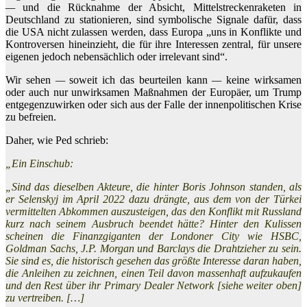
—
und die Rücknahme der Absicht, Mittelstreckenraketen in
Deutschland zu stationieren, sind symbolische Signale dafür, dass
die USA nicht zulassen werden, dass Europa „uns in Konflikte und
Kontroversen hineinzieht, die für ihre Interessen zentral, für unsere
eigenen jedoch nebensächlich oder irrelevant sind“.
Wir sehen
—
soweit ich das beurteilen kann
—
keine wirksamen
oder auch nur unwirksamen Maßnahmen der Europäer, um Trump
entgegenzuwirken oder sich aus der Falle der innenpolitischen Krise
zu befreien.
Daher, wie Ped schrieb:
„Ein Einschub:
„Sind das dieselben Akteure, die hinter Boris Johnson standen, als
er Selenskyj im April 2022 dazu drängte, aus dem von der Türkei
vermittelten Abkommen auszusteigen, das den Konflikt mit Russland
kurz nach seinem Ausbruch beendet hätte? Hinter den Kulissen
scheinen die Finanzgiganten der Londoner City wie HSBC,
Goldman Sachs, J.P. Morgan und Barclays die Drahtzieher zu sein.
Sie sind es, die historisch gesehen das größte Interesse daran haben,
die Anleihen zu zeichnen, einen Teil davon massenhaft aufzukaufen
und den Rest über ihr Primary Dealer Network [siehe weiter oben]
zu vertreiben. […]