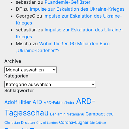
sebastian
zu
PLandemie-Geflüster
DF
zu
Impulse zur Eskalation des Ukraine-Krieges
GeorgeG
zu
Impulse zur Eskalation des Ukraine-
Krieges
sebastian
zu
Impulse zur Eskalation des Ukraine-
Krieges
Mischa
zu
Wohin fließen 90 Milliarden Euro
„Ukraine-Darlehen“?
Archive
Archive
Kategorien
Kategorien
Schlagwörter
ARD-
AfD
Adolf Hitler
ARD-Faktenfinder
Tagesschau
Campact
Benjamin Netanjahu
CDU
Corona-Lügner
Christian Drosten
City of London
Die Grünen