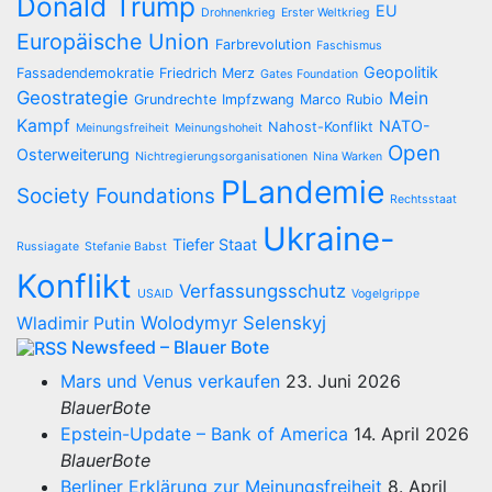
Donald Trump
EU
Drohnenkrieg
Erster Weltkrieg
Europäische Union
Farbrevolution
Faschismus
Geopolitik
Fassadendemokratie
Friedrich Merz
Gates Foundation
Geostrategie
Mein
Grundrechte
Impfzwang
Marco Rubio
Kampf
NATO-
Nahost-Konflikt
Meinungsfreiheit
Meinungshoheit
Open
Osterweiterung
Nichtregierungsorganisationen
Nina Warken
PLandemie
Society Foundations
Rechtsstaat
Ukraine-
Tiefer Staat
Russiagate
Stefanie Babst
Konflikt
Verfassungsschutz
USAID
Vogelgrippe
Wolodymyr Selenskyj
Wladimir Putin
Newsfeed – Blauer Bote
Mars und Venus verkaufen
23. Juni 2026
BlauerBote
Epstein-Update – Bank of America
14. April 2026
BlauerBote
Berliner Erklärung zur Meinungsfreiheit
8. April