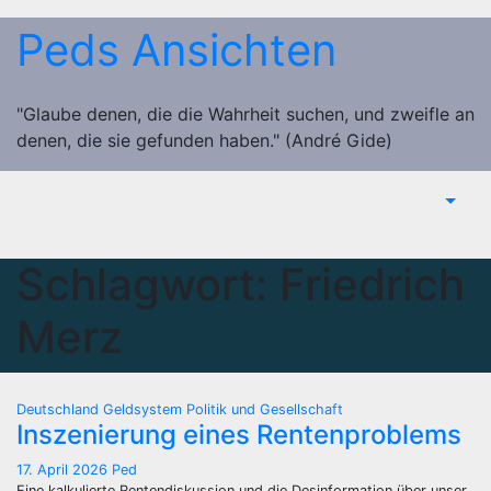
Zum
Peds Ansichten
Inhalt
springen
"Glaube denen, die die Wahrheit suchen, und zweifle an
denen, die sie gefunden haben." (André Gide)
Schlagwort:
Friedrich
Merz
Deutschland
Geldsystem
Politik und Gesellschaft
Inszenierung eines Rentenproblems
17. April 2026
Ped
Eine kalkulierte Rentendiskussion und die Desinformation über unser