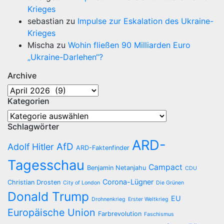
Krieges
sebastian
zu
Impulse zur Eskalation des Ukraine-
Krieges
Mischa
zu
Wohin fließen 90 Milliarden Euro
„Ukraine-Darlehen“?
Archive
Archive
Kategorien
Kategorien
Schlagwörter
ARD-
AfD
Adolf Hitler
ARD-Faktenfinder
Tagesschau
Campact
Benjamin Netanjahu
CDU
Corona-Lügner
Christian Drosten
City of London
Die Grünen
Donald Trump
EU
Drohnenkrieg
Erster Weltkrieg
Europäische Union
Farbrevolution
Faschismus