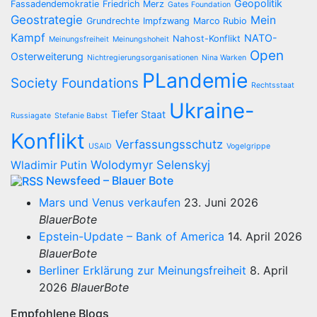
Geopolitik
Fassadendemokratie
Friedrich Merz
Gates Foundation
Geostrategie
Mein
Grundrechte
Impfzwang
Marco Rubio
Kampf
NATO-
Nahost-Konflikt
Meinungsfreiheit
Meinungshoheit
Open
Osterweiterung
Nichtregierungsorganisationen
Nina Warken
PLandemie
Society Foundations
Rechtsstaat
Ukraine-
Tiefer Staat
Russiagate
Stefanie Babst
Konflikt
Verfassungsschutz
USAID
Vogelgrippe
Wolodymyr Selenskyj
Wladimir Putin
Newsfeed – Blauer Bote
Mars und Venus verkaufen
23. Juni 2026
BlauerBote
Epstein-Update – Bank of America
14. April 2026
BlauerBote
Berliner Erklärung zur Meinungsfreiheit
8. April
2026
BlauerBote
Empfohlene Blogs