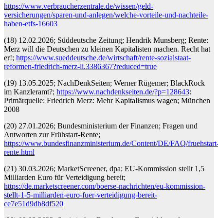
https://www.verbraucherzentrale.de/wissen/geld-
versicherungen/sparen-und-anlegen/welche-vorteile-und-nachteile-
haben-etfs-16603
(18) 12.02.2026; Süddeutsche Zeitung; Hendrik Munsberg; Rente:
Merz will die Deutschen zu kleinen Kapitalisten machen. Recht hat
er!;
https://www.sueddeutsche.de/wirtschaft/rente-sozialstaat-
reformen-friedrich-merz-li.3386367?reduced=true
(19) 13.05.2025; NachDenkSeiten; Werner Rügemer; BlackRock
im Kanzleramt?;
https://www.nachdenkseiten.de/?p=128643
:
Primärquelle: Friedrich Merz: Mehr Kapitalismus wagen; München
2008
(20) 27.01.2026; Bundesministerium der Finanzen; Fragen und
Antworten zur Frühstart-Rente;
https://www.bundesfinanzministerium.de/Content/DE/FAQ/fruehstart
rente.html
(21) 30.03.2026; MarketScreener, dpa; EU-Kommission stellt 1,5
Milliarden Euro für Verteidigung bereit;
https://de.marketscreener.com/boerse-nachrichten/eu-kommission-
stellt-1-5-milliarden-euro-fuer-verteidigung-bereit-
ce7e51d9db8df520