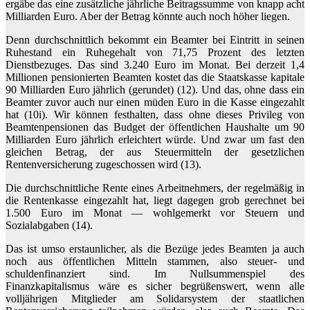
ergäbe das eine zusätzliche jährliche Beitragssumme von knapp acht
Milliarden Euro. Aber der Betrag könnte auch noch höher liegen.
Denn durchschnittlich bekommt ein Beamter bei Eintritt in seinen
Ruhestand ein Ruhegehalt von 71,75 Prozent des letzten
Dienstbezuges. Das sind 3.240 Euro im Monat. Bei derzeit 1,4
Millionen pensionierten Beamten kostet das die Staatskasse kapitale
90 Milliarden Euro jährlich (gerundet) (12). Und das, ohne dass ein
Beamter zuvor auch nur einen müden Euro in die Kasse eingezahlt
hat (10i). Wir können festhalten, dass ohne dieses Privileg von
Beamtenpensionen das Budget der öffentlichen Haushalte um 90
Milliarden Euro jährlich erleichtert würde. Und zwar um fast den
gleichen Betrag, der aus Steuermitteln der gesetzlichen
Rentenversicherung zugeschossen wird (13).
Die durchschnittliche Rente eines Arbeitnehmers, der regelmäßig in
die Rentenkasse eingezahlt hat, liegt dagegen grob gerechnet bei
1.500 Euro im Monat — wohlgemerkt vor Steuern und
Sozialabgaben (14).
Das ist umso erstaunlicher, als die Bezüge jedes Beamten ja auch
noch aus öffentlichen Mitteln stammen, also steuer- und
schuldenfinanziert sind. Im Nullsummenspiel des
Finanzkapitalismus wäre es sicher begrüßenswert, wenn alle
volljährigen Mitglieder am Solidarsystem der staatlichen