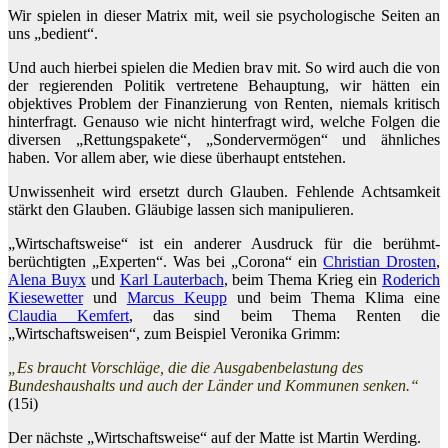
Wir spielen in dieser Matrix mit, weil sie psychologische Seiten an
uns „bedient“.
Und auch hierbei spielen die Medien brav mit. So wird auch die von
der regierenden Politik vertretene Behauptung, wir hätten ein
objektives Problem der Finanzierung von Renten, niemals kritisch
hinterfragt. Genauso wie nicht hinterfragt wird, welche Folgen die
diversen „Rettungspakete“, „Sondervermögen“ und ähnliches
haben. Vor allem aber, wie diese überhaupt entstehen.
Unwissenheit wird ersetzt durch Glauben. Fehlende Achtsamkeit
stärkt den Glauben. Gläubige lassen sich manipulieren.
„Wirtschaftsweise“ ist ein anderer Ausdruck für die berühmt-
berüchtigten „Experten“. Was bei „Corona“ ein
Christian Drosten
,
Alena Buyx
und
Karl Lauterbach
, beim Thema Krieg ein
Roderich
Kiesewetter
und
Marcus Keupp
und beim Thema Klima eine
Claudia Kemfert
, das sind beim Thema Renten die
„Wirtschaftsweisen“, zum Beispiel Veronika Grimm:
„Es braucht Vorschläge, die die Ausgabenbelastung des
Bundeshaushalts und auch der Länder und Kommunen senken.“
(15i)
Der nächste „Wirtschaftsweise“ auf der Matte ist Martin Werding.