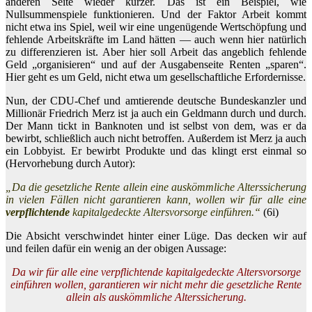
anderen Seite wieder kürzer. Das ist ein Beispiel, wie
Nullsummenspiele funktionieren. Und der Faktor Arbeit kommt
nicht etwa ins Spiel, weil wir eine ungenügende Wertschöpfung und
fehlende Arbeitskräfte im Land hätten — auch wenn hier natürlich
zu differenzieren ist. Aber hier soll Arbeit das angeblich fehlende
Geld „organisieren“ und auf der Ausgabenseite Renten „sparen“.
Hier geht es um Geld, nicht etwa um gesellschaftliche Erfordernisse.
Nun, der CDU-Chef und amtierende deutsche Bundeskanzler und
Millionär Friedrich Merz ist ja auch ein Geldmann durch und durch.
Der Mann tickt in Banknoten und ist selbst von dem, was er da
bewirbt, schließlich auch nicht betroffen. Außerdem ist Merz ja auch
ein Lobbyist. Er bewirbt Produkte und das klingt erst einmal so
(Hervorhebung durch Autor):
„Da die gesetzliche Rente allein eine auskömmliche Alterssicherung
in vielen Fällen nicht garantieren kann, wollen wir für alle eine
verpflichtende
kapitalgedeckte Altersvorsorge einführen.“
(6i)
Die Absicht verschwindet hinter einer Lüge. Das decken wir auf
und feilen dafür ein wenig an der obigen Aussage:
Da wir für alle eine verpflichtende kapitalgedeckte Altersvorsorge
einführen wollen, garantieren wir nicht mehr die gesetzliche Rente
allein als auskömmliche Alterssicherung.