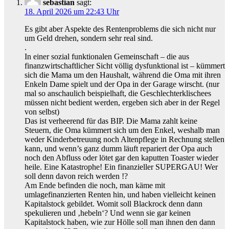
sebastian
sagt:
18. April 2026 um 22:43 Uhr
Es gibt aber Aspekte des Rentenproblems die sich nicht nur
um Geld drehen, sondern sehr real sind.
.
In einer sozial funktionalen Gemeinschaft – die aus
finanzwirtschaftlicher Sicht völlig dysfunktional ist – kümmert
sich die Mama um den Haushalt, während die Oma mit ihren
Enkeln Dame spielt und der Opa in der Garage wirscht. (nur
mal so anschaulich beispielhaft, die Geschlechterklischees
müssen nicht bedient werden, ergeben sich aber in der Regel
von selbst)
Das ist verheerend für das BIP. Die Mama zahlt keine
Steuern, die Oma kümmert sich um den Enkel, weshalb man
weder Kinderbetreuung noch Altenpflege in Rechnung stellen
kann, und wenn’s ganz dumm läuft repariert der Opa auch
noch den Abfluss oder lötet gar den kaputten Toaster wieder
heile. Eine Katastrophe! Ein finanzieller SUPERGAU! Wer
soll denn davon reich werden !?
Am Ende befinden die noch, man käme mit
umlagefinanzierten Renten hin, und haben vielleicht keinen
Kapitalstock gebildet. Womit soll Blackrock denn dann
spekulieren und ‚hebeln‘? Und wenn sie gar keinen
Kapitalstock haben, wie zur Hölle soll man ihnen den dann