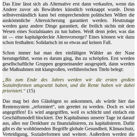
Das Eine lässt sich als Alternative erst dann verkaufen, wenn das
Andere zuvor als Bewährtes künstlich verknappt wurde. Denn
selbstverständlich kann bei entsprechendem politischen Willen die
auskömmliche Alterssicherung garantiert werden. Heutzutage
werden ganz andere Dinge garantiert, die freilich nichts mit dem
Wesen eines Sozialstaates zu tun haben. Weiß denn jeder, was das
ist — eine kapitalgedeckte Altersvorsorge? Eines können wir dazu
schon festhalten: Solidarisch ist so etwas auf keinen Fall.
Schon immer hat man den einfältigen Wähler an der Nase
herumgeführt, wenn es darum ging, ihn zu schröpfen. Erst werden
gesellschaftliche Gruppen gegeneinander ausgespielt, dann werden
die Maßnahmen mit klangvollen, verführerischen Titeln belegt:
„Bis zum Ende des Jahres werden wir die ersten großen
Sozialreformen umgesetzt haben, und die Rente haben wir dabei
priorisiert.“
(15)
Das mag bei den Gläubigen so ankommen, als würde hier das
Rentensystem „reformiert“, um gerettet zu werden. Doch es wird
angegriffen! Es wird angegriffen, weil es schlicht und einfach ein
Geschäftsmodell blockiert. Der Kapitalismus unserer Tage ist darauf
aus, alles nur Denkbare zu finanzialisieren, zu kapitalisieren. Dafür
gibt es die wohltönenden Begriffe globale Gesundheit, Klimaschutz,
Verteidigung, Sozialreformen und weitere. Außerdem werden die