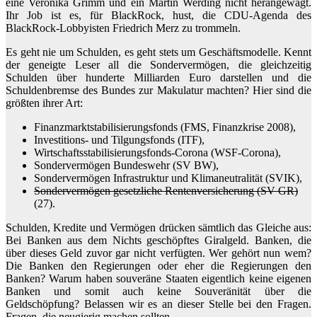
eine Veronika Grimm und ein Martin Werding nicht herangewagt.
Ihr Job ist es, für BlackRock, hust, die CDU-Agenda des
BlackRock-Lobbyisten Friedrich Merz zu trommeln.
Es geht nie um Schulden, es geht stets um Geschäftsmodelle. Kennt
der geneigte Leser all die Sondervermögen, die gleichzeitig
Schulden über hunderte Milliarden Euro darstellen und die
Schuldenbremse des Bundes zur Makulatur machten? Hier sind die
größten ihrer Art:
Finanzmarktstabilisierungsfonds (FMS, Finanzkrise 2008),
Investitions- und Tilgungsfonds (ITF),
Wirtschaftsstabilisierungsfonds-Corona (WSF-Corona),
Sondervermögen Bundeswehr (SV BW),
Sondervermögen Infrastruktur und Klimaneutralität (SVIK),
Sondervermögen gesetzliche Rentenversicherung (SV GR)
(27).
Schulden, Kredite und Vermögen drücken sämtlich das Gleiche aus:
Bei Banken aus dem Nichts geschöpftes Giralgeld. Banken, die
über dieses Geld zuvor gar nicht verfügten. Wer gehört nun wem?
Die Banken den Regierungen oder eher die Regierungen den
Banken? Warum haben souveräne Staaten eigentlich keine eigenen
Banken und somit auch keine Souveränität über die
Geldschöpfung? Belassen wir es an dieser Stelle bei den Fragen.
Fragen, die neugierig machen sollten.