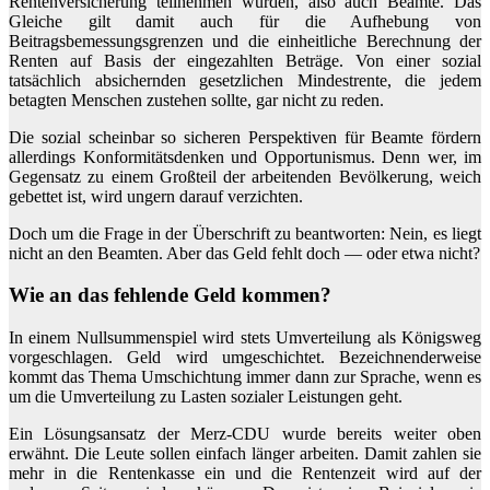
Rentenversicherung teilnehmen würden, also auch Beamte. Das
Gleiche gilt damit auch für die Aufhebung von
Beitragsbemessungsgrenzen und die einheitliche Berechnung der
Renten auf Basis der eingezahlten Beträge. Von einer sozial
tatsächlich absichernden gesetzlichen Mindestrente, die jedem
betagten Menschen zustehen sollte, gar nicht zu reden.
Die sozial scheinbar so sicheren Perspektiven für Beamte fördern
allerdings Konformitätsdenken und Opportunismus. Denn wer, im
Gegensatz zu einem Großteil der arbeitenden Bevölkerung, weich
gebettet ist, wird ungern darauf verzichten.
Doch um die Frage in der Überschrift zu beantworten: Nein, es liegt
nicht an den Beamten. Aber das Geld fehlt doch — oder etwa nicht?
Wie an das fehlende Geld kommen?
In einem Nullsummenspiel wird stets Umverteilung als Königsweg
vorgeschlagen. Geld wird umgeschichtet. Bezeichnenderweise
kommt das Thema Umschichtung immer dann zur Sprache, wenn es
um die Umverteilung zu Lasten sozialer Leistungen geht.
Ein Lösungsansatz der Merz-CDU wurde bereits weiter oben
erwähnt. Die Leute sollen einfach länger arbeiten. Damit zahlen sie
mehr in die Rentenkasse ein und die Rentenzeit wird auf der