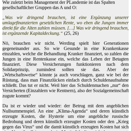
Wie zuletzt beim Management der PLandemie ist das Spalten
gesellschaftlicher Gruppen das A und O:
„Was wir dringend brauchen, ist eine Ergänzung unserer
umlagefinanzierten gesetzlichen Rente, wo eben die Jungen immer
direkt für die Alten zahlen müssen. […] Was wir dringend brauchen,
ist ergänzende Kapitaldeckung.“
(25, 26)
Nö, brauchen wir nicht. Werding spielt hier Generationen
gegeneinander aus. So wie Gesunde in eine Krankenkasse
einzahlen, welche die Behandlung Kranker finanziert, so zahlen die
Jungen in eine Rentenkasse ein, welche das Leben der Betagten
finanziert. Diese Versicherungen funktionieren nach dem
Solidarprinzip, zumindest sollten sie das. Aber der
„Wirtschaftsweise“ könnte ja auch vorschlagen, ganz wie bei der
Rüstung, dass man Finanzlücken einfach durch Schuldenaufnahme
schließt. Das tut er nicht. Weil hier das Schuldenmachen „nur“ den
Versicherten (Einzahlern wie Rentnern), also der Sozialgemeinschaft
zugute kommt?
Da ist er wieder und wieder: der Betrug mit dem angeblichen
Nullsummenspiel. An eine „Klima-Agenda“ und deren künstlich
erzeugte Kosten, die Hysterie um eine angebliche russische
Bedrohung und deren künstlich erzeugter Kosten oder den „Krieg
gegen das Virus“ und die damit künstlich erzeugten Kosten hat sich