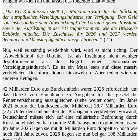
Fangen wir klein an und lassen das folgende Zitat wirken:
„Die EU-Kommission stellt 1,5 Milliarden Euro für die Stärkung
der europäischen Verteidigungsindustrie zur Verfügung. Das Geld
soll insbesondere dem Abwehrkampf der Ukraine gegen Russland
sowie der Aufrüstung in der EU zugutekommen, wie die Brüsseler
Behörde mitteilte. Die Zuschüsse für 2026 und 2027 werden
demnach am Dienstag öffentlich ausgeschrieben.“
(21)
Nur, weil es ständig wiederholt wird, wird es nicht richtig. Der
„Abwehrkampf der Ukraine“ ist als Erzählung nicht weniger
desinformierend als der Begriff einer „europäischen
Verteidigungsindustrie“. Es ist ein Muss, stets auf diese massiv
verbreiteten Desinformationen hinzuweisen. Aber reden wir von
anderen Beträgen.
42 Milliarden Euro aus Bundesmitteln waren 2025 erforderlich, um
das Defizit von Einnahmen zu Ausgaben für die gesetzliche
Rentenversicherung auszugleichen (siehe weiter oben). Im Jahre
2021 betrug der bundesdeutsche Militäretat 38,7 Milliarden Euro
(22). Unter dem mit ausufernder Propaganda verbreiteten Vorwand,
Deutschland müsste sich auf eine militärische Bedrohung durch
Russland einstellen, hat man die Militärausgaben explodieren lassen.
Im Jahre 2025 lagen sie mit 86 Milliarden Euro doppelt so hoch wie
noch fünf Jahre zuvor. 2026 liegen sie nun bei gar 108 Milliarden
Euro (23).