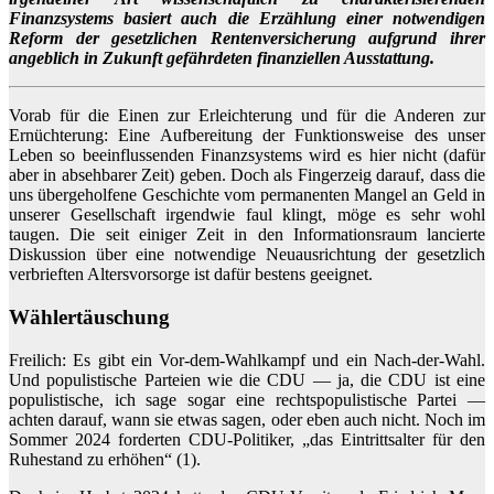
Finanzsystems basiert auch die Erzählung einer notwendigen
Reform der gesetzlichen Rentenversicherung aufgrund ihrer
angeblich in Zukunft gefährdeten finanziellen Ausstattung.
Vorab für die Einen zur Erleichterung und für die Anderen zur
Ernüchterung: Eine Aufbereitung der Funktionsweise des unser
Leben so beeinflussenden Finanzsystems wird es hier nicht (dafür
aber in absehbarer Zeit) geben. Doch als Fingerzeig darauf, dass die
uns übergeholfene Geschichte vom permanenten Mangel an Geld in
unserer Gesellschaft irgendwie faul klingt, möge es sehr wohl
taugen. Die seit einiger Zeit in den Informationsraum lancierte
Diskussion über eine notwendige Neuausrichtung der gesetzlich
verbrieften Altersvorsorge ist dafür bestens geeignet.
Wählertäuschung
Freilich: Es gibt ein Vor-dem-Wahlkampf und ein Nach-der-Wahl.
Und populistische Parteien wie die CDU — ja, die CDU ist eine
populistische, ich sage sogar eine rechtspopulistische Partei —
achten darauf, wann sie etwas sagen, oder eben auch nicht. Noch im
Sommer 2024 forderten CDU-Politiker, „das Eintrittsalter für den
Ruhestand zu erhöhen“ (1).