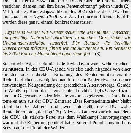
Doch im Herbst 2024 hatte der CDU-Vorsitzende Friedrich Merz
versichert, dass es „mit ihm keine Rentenkürzung“ geben würde (2).
Mit Start des Bundestagswahlkampfes 2025 stellte die CDU dann
ihre sogenannte Agenda 2030 vor. Was Rentner und Renten betrifft,
wurden diese genau einmal konkret thematisiert:
„Ergänzend werden wir weitere steuerliche Maßnahmen umsetzen,
um freiwillige Mehrarbeit attraktiver zu machen. Dazu stellen wir
Überstundenzuschläge steuerfrei. Für Rentner, die freiwillig
weiterarbeiten möchten, führen wir die Aktivrente ein: Ein Verdienst
bis 2.000 Euro im Monat bleibt dann steuerfrei.“
(3)
Stellen wir fest, dass da nicht die Rede davon war, „weiterarbeiten“
zu
müssen
. In der CDU-Agenda war also auch nirgends von einer
direkten oder indirekten Erhöhung des Renteneintrittsalters die
Rede. Und ebenso wenig las man in diesem Papier etwas von einer
notwendigen Neugestaltung der gesetzlichen Altersvorsorge. Gerade
im Wahlkampf fand das Thema schlicht nicht statt (4). Ganz offiziell
und im Gegensatz zu den Monate zuvor losgelassenen Testballons
tönte es nun aus der CDU-Zentrale: „Das Renteneintrittsalter bleibt
stabil bei 67 Jahren“ und „wer unterstellt, die CDU wolle
Rentenkürzungen, der lügt“ (5). Alles das kam erst zurück, nachdem
die CDU als stärkste Partei aus dem Wahlkampf hervorgegangen
war und die Regierung gebildet hatte. So geht Populismus und das
Setzen auf die Einfalt der Wähler.