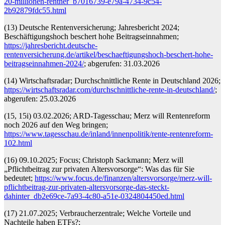
20-millionen-rentner_b7016739-e79a-4734-9c54-
2b92879fdc55.html
(13) Deutsche Rentenversicherung; Jahresbericht 2024;
Beschäftigungshoch beschert hohe Beitragseinnahmen;
https://jahresbericht.deutsche-
rentenversicherung.de/artikel/beschaeftigungshoch-beschert-hohe-
beitragseinnahmen-2024/
; abgerufen: 31.03.2026
(14) Wirtschaftsradar; Durchschnittliche Rente in Deutschland 2026;
https://wirtschaftsradar.com/durchschnittliche-rente-in-deutschland/
;
abgerufen: 25.03.2026
(15, 15i) 03.02.2026; ARD-Tagesschau; Merz will Rentenreform
noch 2026 auf den Weg bringen;
https://www.tagesschau.de/inland/innenpolitik/rente-rentenreform-
102.html
(16) 09.10.2025; Focus; Christoph Sackmann; Merz will
„Pflichtbeitrag zur privaten Altersvorsorge“: Was das für Sie
bedeutet;
https://www.focus.de/finanzen/altersvorsorge/merz-will-
pflichtbeitrag-zur-privaten-altersvorsorge-das-steckt-
dahinter_db2e69ce-7a93-4c80-a51e-0324804450ed.html
(17) 21.07.2025; Verbraucherzentrale; Welche Vorteile und
Nachteile haben ETFs?;