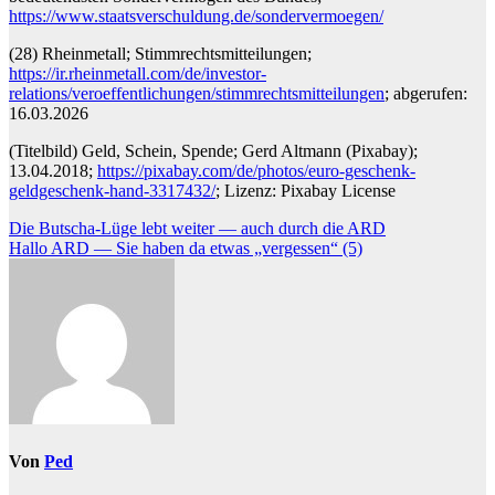
https://www.staatsverschuldung.de/sondervermoegen/
(28) Rheinmetall; Stimmrechtsmitteilungen;
https://ir.rheinmetall.com/de/investor-
relations/veroeffentlichungen/stimmrechtsmitteilungen
; abgerufen:
16.03.2026
(Titelbild) Geld, Schein, Spende; Gerd Altmann (Pixabay);
13.04.2018;
https://pixabay.com/de/photos/euro-geschenk-
geldgeschenk-hand-3317432/
; Lizenz: Pixabay License
Beitragsnavigation
Die Butscha-Lüge lebt weiter — auch durch die ARD
Hallo ARD — Sie haben da etwas „vergessen“ (5)
Von
Ped