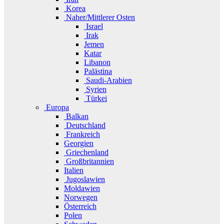
Korea
Naher/Mittlerer Osten
Israel
Irak
Jemen
Katar
Libanon
Palästina
Saudi-Arabien
Syrien
Türkei
Europa
Balkan
Deutschland
Frankreich
Georgien
Griechenland
Großbritannien
Italien
Jugoslawien
Moldawien
Norwegen
Österreich
Polen