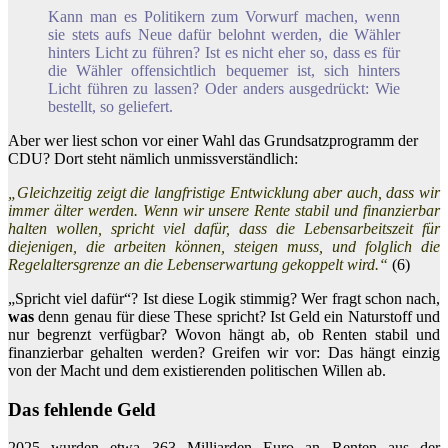
Kann man es Politikern zum Vorwurf machen, wenn
sie stets aufs Neue dafür belohnt werden, die Wähler
hinters Licht zu führen? Ist es nicht eher so, dass es für
die Wähler offensichtlich bequemer ist, sich hinters
Licht führen zu lassen? Oder anders ausgedrückt: Wie
bestellt, so geliefert.
Aber wer liest schon vor einer Wahl das Grundsatzprogramm der
CDU? Dort steht nämlich unmissverständlich:
„Gleichzeitig zeigt die langfristige Entwicklung aber auch, dass wir
immer älter werden. Wenn wir unsere Rente stabil und finanzierbar
halten wollen, spricht viel dafür, dass die Lebensarbeitszeit für
diejenigen, die arbeiten können, steigen muss, und folglich die
Regelaltersgrenze an die Lebenserwartung gekoppelt wird.“
(6)
„Spricht viel dafür“? Ist diese Logik stimmig? Wer fragt schon nach,
was
denn genau für diese These spricht? Ist Geld ein Naturstoff und
nur begrenzt verfügbar? Wovon hängt ab, ob Renten stabil und
finanzierbar gehalten werden? Greifen wir vor: Das hängt einzig
von der Macht und dem existierenden politischen Willen ab.
Das fehlende Geld
2025 wurden etwa 363 Milliarden Euro an Renten aus der