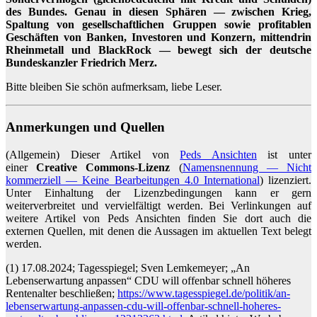
des Bundes. Genau in diesen Sphären — zwischen Krieg,
Spaltung von gesellschaftlichen Gruppen sowie profitablen
Geschäften von Banken, Investoren und Konzern, mittendrin
Rheinmetall und BlackRock — bewegt sich der deutsche
Bundeskanzler Friedrich Merz.
Bitte bleiben Sie schön aufmerksam, liebe Leser.
Anmerkungen und Quellen
(Allgemein) Dieser Artikel von
Peds Ansichten
ist unter
einer
Creative Commons-Lizenz
(
Namensnennung — Nicht
kommerziell — Keine Bearbeitungen 4.0 International
) lizenziert.
Unter Einhaltung der Lizenzbedingungen kann er gern
weiterverbreitet und vervielfältigt werden. Bei Verlinkungen auf
weitere Artikel von Peds Ansichten finden Sie dort auch die
externen Quellen, mit denen die Aussagen im aktuellen Text belegt
werden.
(1) 17.08.2024; Tagesspiegel; Sven Lemkemeyer; „An
Lebenserwartung anpassen“ CDU will offenbar schnell höheres
Rentenalter beschließen;
https://www.tagesspiegel.de/politik/an-
lebenserwartung-anpassen-cdu-will-offenbar-schnell-hoheres-