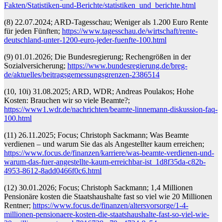
Fakten/Statistiken-und-Berichte/statistiken_und_berichte.html
(8) 22.07.2024; ARD-Tagesschau; Weniger als 1.200 Euro Rente
für jeden Fünften;
https://www.tagesschau.de/wirtschaft/rente-
deutschland-unter-1200-euro-jeder-fuenfte-100.html
(9) 01.01.2026; Die Bundesregierung; Rechengrößen in der
Sozialversicherung;
https://www.bundesregierung.de/breg-
de/aktuelles/beitragsgemessungsgrenzen-2386514
(10, 10i) 31.08.2025; ARD, WDR; Andreas Poulakos; Hohe
Kosten: Brauchen wir so viele Beamte?;
https://www1.wdr.de/nachrichten/beamte-linnemann-diskussion-faq-
100.html
(11) 26.11.2025; Focus; Christoph Sackmann; Was Beamte
verdienen – und warum Sie das als Angestellter kaum erreichen;
https://www.focus.de/finanzen/karriere/was-beamte-verdienen-und-
warum-das-fuer-angestellte-kaum-erreichbar-ist_1d8f35da-c82b-
4953-8612-8add0466f0c6.html
(12) 30.01.2026; Focus; Christoph Sackmann; 1,4 Millionen
Pensionäre kosten die Staatshaushalte fast so viel wie 20 Millionen
Rentner;
https://www.focus.de/finanzen/altersvorsorge/1-4-
millionen-pensionaere-kosten-die-staatshaushalte-fast-so-viel-wie-