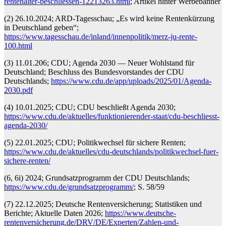
rentenalter-beschliessen-12213263.html
; Artikel hinter Werbebanner
(2) 26.10.2024; ARD-Tagesschau; „Es wird keine Rentenkürzung
in Deutschland geben“;
https://www.tagesschau.de/inland/innenpolitik/merz-ju-rente-
100.html
(3) 11.01.206; CDU; Agenda 2030 — Neuer Wohlstand für
Deutschland; Beschluss des Bundesvorstandes der CDU
Deutschlands;
https://www.cdu.de/app/uploads/2025/01/Agenda-
2030.pdf
(4) 10.01.2025; CDU; CDU beschließt Agenda 2030;
https://www.cdu.de/aktuelles/funktionierender-staat/cdu-beschliesst-
agenda-2030/
(5) 22.01.2025; CDU; Politikwechsel für sichere Renten;
https://www.cdu.de/aktuelles/cdu-deutschlands/politikwechsel-fuer-
sichere-renten/
(6, 6i) 2024; Grundsatzprogramm der CDU Deutschlands;
https://www.cdu.de/grundsatzprogramm/
; S. 58/59
(7) 22.12.2025; Deutsche Rentenversicherung; Statistiken und
Berichte; Aktuelle Daten 2026;
https://www.deutsche-
rentenversicherung.de/DRV/DE/Experten/Zahlen-und-