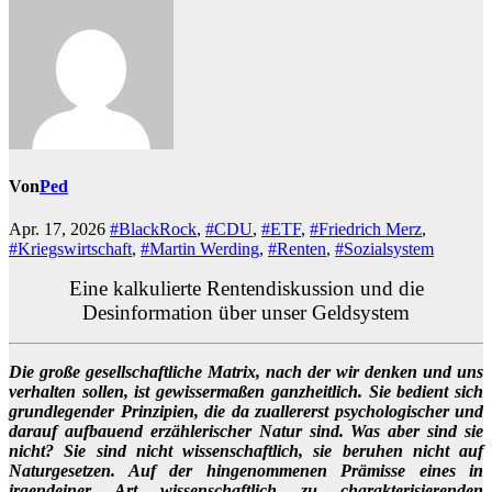
Von
Ped
Apr. 17, 2026
#BlackRock
,
#CDU
,
#ETF
,
#Friedrich Merz
,
#Kriegswirtschaft
,
#Martin Werding
,
#Renten
,
#Sozialsystem
Eine kalkulierte Rentendiskussion und die
Desinformation über unser Geldsystem
Die große gesellschaftliche Matrix, nach der wir denken und uns
verhalten sollen, ist gewissermaßen ganzheitlich. Sie bedient sich
grundlegender Prinzipien, die da zuallererst psychologischer und
darauf aufbauend erzählerischer Natur sind. Was aber sind sie
nicht? Sie sind nicht wissenschaftlich, sie beruhen nicht auf
Naturgesetzen. Auf der hingenommenen Prämisse eines in
irgendeiner Art wissenschaftlich zu charakterisierenden