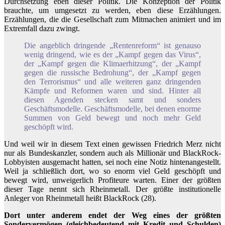
Durchsetzung eben dieser Politik. Die Konzeption der Politik
brauchte, um umgesetzt zu werden, eben diese Erzählungen.
Erzählungen, die die Gesellschaft zum Mitmachen animiert und im
Extremfall dazu zwingt.
Die angeblich dringende „Rentenreform“ ist genauso
wenig dringend, wie es der „Kampf gegen das Virus“,
der „Kampf gegen die Klimaerhitzung“, der „Kampf
gegen die russische Bedrohung“, der „Kampf gegen
den Terrorismus“ und alle weiteren ganz dringenden
Kämpfe und Reformen waren und sind. Hinter all
diesen Agenden stecken samt und sonders
Geschäftsmodelle. Geschäftsmodelle, bei denen enorme
Summen von Geld bewegt und noch mehr Geld
geschöpft wird.
Und weil wir in diesem Text einen gewissen Friedrich Merz nicht
nur als Bundeskanzler, sondern auch als Millionär und BlackRock-
Lobbyisten ausgemacht hatten, sei noch eine Notiz hintenangestellt.
Weil ja schließlich dort, wo so enorm viel Geld geschöpft und
bewegt wird, unweigerlich Profiteure warten. Einer der größten
dieser Tage nennt sich Rheinmetall. Der größte institutionelle
Anleger von Rheinmetall heißt BlackRock (28).
Dort unter anderem endet der Weg eines der größten
Sondervermögen (gleichbedeutend mit Kredit und Schulden)