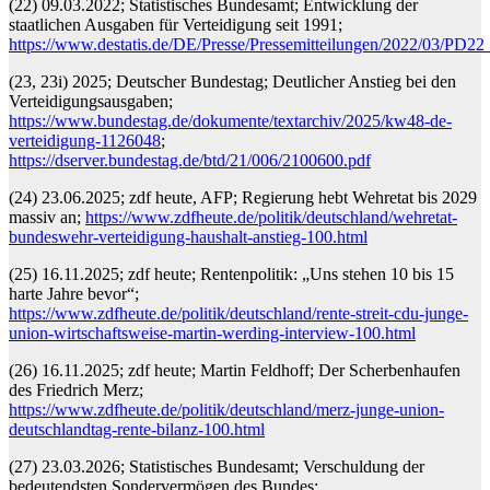
(22) 09.03.2022; Statistisches Bundesamt; Entwicklung der
staatlichen Ausgaben für Verteidigung seit 1991;
https://www.destatis.de/DE/Presse/Pressemitteilungen/2022/03/PD2
(23, 23i) 2025; Deutscher Bundestag; Deutlicher Anstieg bei den
Verteidigungsausgaben;
https://www.bundestag.de/dokumente/textarchiv/2025/kw48-de-
verteidigung-1126048
;
https://dserver.bundestag.de/btd/21/006/2100600.pdf
(24) 23.06.2025; zdf heute, AFP; Regierung hebt Wehretat bis 2029
massiv an;
https://www.zdfheute.de/politik/deutschland/wehretat-
bundeswehr-verteidigung-haushalt-anstieg-100.html
(25) 16.11.2025; zdf heute; Rentenpolitik: „Uns stehen 10 bis 15
harte Jahre bevor“;
https://www.zdfheute.de/politik/deutschland/rente-streit-cdu-junge-
union-wirtschaftsweise-martin-werding-interview-100.html
(26) 16.11.2025; zdf heute; Martin Feldhoff; Der Scherbenhaufen
des Friedrich Merz;
https://www.zdfheute.de/politik/deutschland/merz-junge-union-
deutschlandtag-rente-bilanz-100.html
(27) 23.03.2026; Statistisches Bundesamt; Verschuldung der
bedeutendsten Sondervermögen des Bundes;