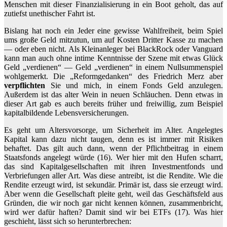
Menschen mit dieser Finanzialisierung in ein Boot geholt, das auf
zutiefst unethischer Fahrt ist.
Bislang hat noch ein Jeder eine gewisse Wahlfreiheit, beim Spiel
ums große Geld mitzutun, um auf Kosten Dritter Kasse zu machen
— oder eben nicht. Als Kleinanleger bei BlackRock oder Vanguard
kann man auch ohne intime Kenntnisse der Szene mit etwas Glück
Geld „verdienen“ — Geld „verdienen“ in einem Nullsummenspiel
wohlgemerkt. Die „Reformgedanken“ des Friedrich Merz aber
verpflichten
Sie und mich, in einem Fonds Geld anzulegen.
Außerdem ist das alter Wein in neuen Schläuchen. Denn etwas in
dieser Art gab es auch bereits früher und freiwillig, zum Beispiel
kapitalbildende Lebensversicherungen.
Es geht um Altersvorsorge, um Sicherheit im Alter. Angelegtes
Kapital kann dazu nicht taugen, denn es ist immer mit Risiken
behaftet. Das gilt auch dann, wenn der Pflichtbeitrag in einem
Staatsfonds angelegt würde (16). Wer hier mit den Hufen scharrt,
das sind Kapitalgesellschaften mit ihren Investmentfonds und
Verbriefungen aller Art. Was diese antreibt, ist die Rendite. Wie die
Rendite erzeugt wird, ist sekundär. Primär ist, dass sie erzeugt wird.
Aber wenn die Gesellschaft pleite geht, weil das Geschäftsfeld aus
Gründen, die wir noch gar nicht kennen können, zusammenbricht,
wird wer dafür haften? Damit sind wir bei ETFs (17). Was hier
geschieht, lässt sich so herunterbrechen: