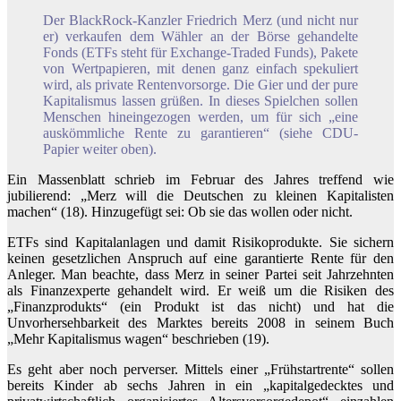
Der BlackRock-Kanzler Friedrich Merz (und nicht nur
er) verkaufen dem Wähler an der Börse gehandelte
Fonds (ETFs steht für Exchange-Traded Funds), Pakete
von Wertpapieren, mit denen ganz einfach spekuliert
wird, als private Rentenvorsorge. Die Gier und der pure
Kapitalismus lassen grüßen. In dieses Spielchen sollen
Menschen hineingezogen werden, um für sich „eine
auskömmliche Rente zu garantieren“ (siehe CDU-
Papier weiter oben).
Ein Massenblatt schrieb im Februar des Jahres treffend wie
jubilierend: „Merz will die Deutschen zu kleinen Kapitalisten
machen“ (18). Hinzugefügt sei: Ob sie das wollen oder nicht.
ETFs sind Kapitalanlagen und damit Risikoprodukte. Sie sichern
keinen gesetzlichen Anspruch auf eine garantierte Rente für den
Anleger. Man beachte, dass Merz in seiner Partei seit Jahrzehnten
als Finanzexperte gehandelt wird. Er weiß um die Risiken des
„Finanzprodukts“ (ein Produkt ist das nicht) und hat die
Unvorhersehbarkeit des Marktes bereits 2008 in seinem Buch
„Mehr Kapitalismus wagen“ beschrieben (19).
Es geht aber noch perverser. Mittels einer „Frühstartrente“ sollen
bereits Kinder ab sechs Jahren in ein „kapitalgedecktes und