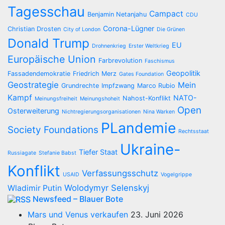
Tagesschau
Campact
Benjamin Netanjahu
CDU
Corona-Lügner
Christian Drosten
City of London
Die Grünen
Donald Trump
EU
Drohnenkrieg
Erster Weltkrieg
Europäische Union
Farbrevolution
Faschismus
Geopolitik
Fassadendemokratie
Friedrich Merz
Gates Foundation
Geostrategie
Mein
Grundrechte
Impfzwang
Marco Rubio
Kampf
NATO-
Nahost-Konflikt
Meinungsfreiheit
Meinungshoheit
Open
Osterweiterung
Nichtregierungsorganisationen
Nina Warken
PLandemie
Society Foundations
Rechtsstaat
Ukraine-
Tiefer Staat
Russiagate
Stefanie Babst
Konflikt
Verfassungsschutz
USAID
Vogelgrippe
Wolodymyr Selenskyj
Wladimir Putin
Newsfeed – Blauer Bote
Mars und Venus verkaufen
23. Juni 2026