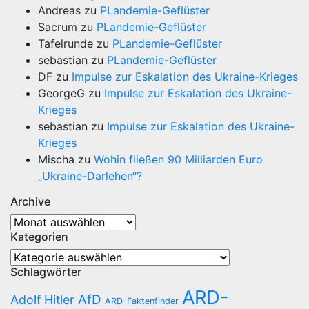
Andreas
zu
PLandemie-Geflüster
Sacrum
zu
PLandemie-Geflüster
Tafelrunde
zu
PLandemie-Geflüster
sebastian
zu
PLandemie-Geflüster
DF
zu
Impulse zur Eskalation des Ukraine-Krieges
GeorgeG
zu
Impulse zur Eskalation des Ukraine-
Krieges
sebastian
zu
Impulse zur Eskalation des Ukraine-
Krieges
Mischa
zu
Wohin fließen 90 Milliarden Euro
„Ukraine-Darlehen“?
Archive
Archive
Kategorien
Kategorien
Schlagwörter
ARD-
AfD
Adolf Hitler
ARD-Faktenfinder