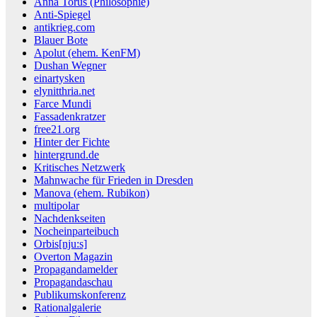
Anna Torus (Philosophie)
Anti-Spiegel
antikrieg.com
Blauer Bote
Apolut (ehem. KenFM)
Dushan Wegner
einartysken
elynitthria.net
Farce Mundi
Fassadenkratzer
free21.org
Hinter der Fichte
hintergrund.de
Kritisches Netzwerk
Mahnwache für Frieden in Dresden
Manova (ehem. Rubikon)
multipolar
Nachdenkseiten
Nocheinparteibuch
Orbis[nju:s]
Overton Magazin
Propagandamelder
Propagandaschau
Publikumskonferenz
Rationalgalerie