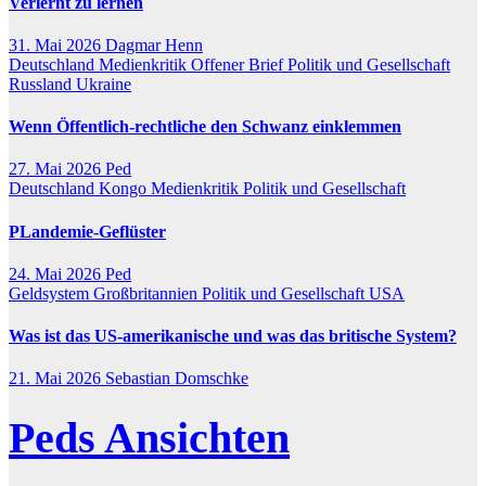
Verlernt zu lernen
31. Mai 2026
Dagmar Henn
Deutschland
Medienkritik
Offener Brief
Politik und Gesellschaft
Russland
Ukraine
Wenn Öffentlich-rechtliche den Schwanz einklemmen
27. Mai 2026
Ped
Deutschland
Kongo
Medienkritik
Politik und Gesellschaft
PLandemie-Geflüster
24. Mai 2026
Ped
Geldsystem
Großbritannien
Politik und Gesellschaft
USA
Was ist das US-amerikanische und was das britische System?
21. Mai 2026
Sebastian Domschke
Peds Ansichten