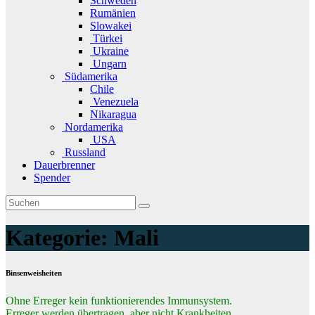
Schweden
Rumänien
Slowakei
Türkei
Ukraine
Ungarn
Südamerika
Chile
Venezuela
Nikaragua
Nordamerika
USA
Russland
Dauerbrenner
Spender
Kategorie:
Mali
Binsenweisheiten
Ohne Erreger kein funktionierendes Immunsystem.
Erreger werden übertragen, aber nicht Krankheiten.