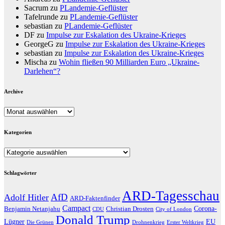
Sacrum
zu
PLandemie-Geflüster
Tafelrunde
zu
PLandemie-Geflüster
sebastian
zu
PLandemie-Geflüster
DF
zu
Impulse zur Eskalation des Ukraine-Krieges
GeorgeG
zu
Impulse zur Eskalation des Ukraine-Krieges
sebastian
zu
Impulse zur Eskalation des Ukraine-Krieges
Mischa
zu
Wohin fließen 90 Milliarden Euro „Ukraine-
Darlehen“?
Archive
Archive
Kategorien
Kategorien
Schlagwörter
ARD-Tagesschau
AfD
Adolf Hitler
ARD-Faktenfinder
Campact
Corona-
Benjamin Netanjahu
Christian Drosten
CDU
City of London
Donald Trump
Lügner
EU
Die Grünen
Drohnenkrieg
Erster Weltkrieg