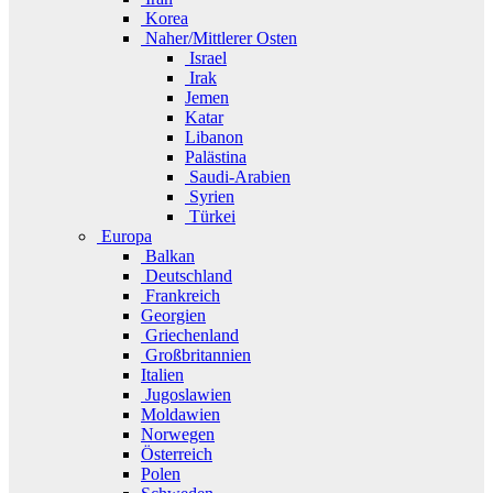
Korea
Naher/Mittlerer Osten
Israel
Irak
Jemen
Katar
Libanon
Palästina
Saudi-Arabien
Syrien
Türkei
Europa
Balkan
Deutschland
Frankreich
Georgien
Griechenland
Großbritannien
Italien
Jugoslawien
Moldawien
Norwegen
Österreich
Polen