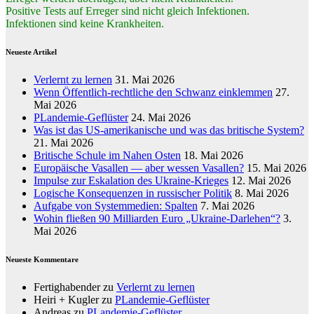
Positive Tests auf Erreger sind nicht gleich Infektionen.
Infektionen sind keine Krankheiten.
Neueste Artikel
Verlernt zu lernen
31. Mai 2026
Wenn Öffentlich-rechtliche den Schwanz einklemmen
27.
Mai 2026
PLandemie-Geflüster
24. Mai 2026
Was ist das US-amerikanische und was das britische System?
21. Mai 2026
Britische Schule im Nahen Osten
18. Mai 2026
Europäische Vasallen — aber wessen Vasallen?
15. Mai 2026
Impulse zur Eskalation des Ukraine-Krieges
12. Mai 2026
Logische Konsequenzen in russischer Politik
8. Mai 2026
Aufgabe von Systemmedien: Spalten
7. Mai 2026
Wohin fließen 90 Milliarden Euro „Ukraine-Darlehen“?
3.
Mai 2026
Neueste Kommentare
Fertighabender
zu
Verlernt zu lernen
Heiri + Kugler
zu
PLandemie-Geflüster
Andreas
zu
PLandemie-Geflüster