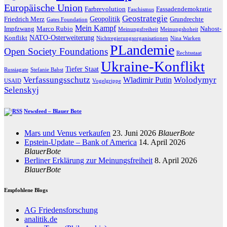
Europäische Union
Farbrevolution
Fassadendemokratie
Faschismus
Geostrategie
Geopolitik
Friedrich Merz
Grundrechte
Gates Foundation
Mein Kampf
Impfzwang
Marco Rubio
Nahost-
Meinungsfreiheit
Meinungshoheit
NATO-Osterweiterung
Konflikt
Nichtregierungsorganisationen
Nina Warken
PLandemie
Open Society Foundations
Rechtsstaat
Ukraine-Konflikt
Tiefer Staat
Russiagate
Stefanie Babst
Verfassungsschutz
Wolodymyr
Wladimir Putin
USAID
Vogelgrippe
Selenskyj
Newsfeed – Blauer Bote
Mars und Venus verkaufen
23. Juni 2026
BlauerBote
Epstein-Update – Bank of America
14. April 2026
BlauerBote
Berliner Erklärung zur Meinungsfreiheit
8. April 2026
BlauerBote
Empfohlene Blogs
AG Friedensforschung
analitik.de