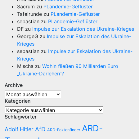
Sacrum
zu
PLandemie-Geflüster
Tafelrunde
zu
PLandemie-Geflüster
sebastian
zu
PLandemie-Geflüster
DF
zu
Impulse zur Eskalation des Ukraine-Krieges
GeorgeG
zu
Impulse zur Eskalation des Ukraine-
Krieges
sebastian
zu
Impulse zur Eskalation des Ukraine-
Krieges
Mischa
zu
Wohin fließen 90 Milliarden Euro
„Ukraine-Darlehen“?
Archive
Archive
Kategorien
Kategorien
Schlagwörter
ARD-
AfD
Adolf Hitler
ARD-Faktenfinder