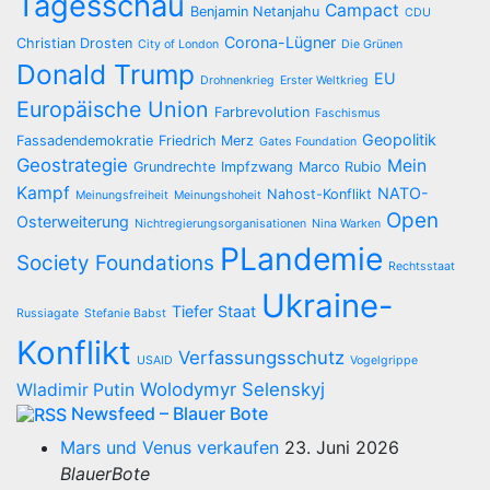
Tagesschau
Campact
Benjamin Netanjahu
CDU
Corona-Lügner
Christian Drosten
City of London
Die Grünen
Donald Trump
EU
Drohnenkrieg
Erster Weltkrieg
Europäische Union
Farbrevolution
Faschismus
Geopolitik
Fassadendemokratie
Friedrich Merz
Gates Foundation
Geostrategie
Mein
Grundrechte
Impfzwang
Marco Rubio
Kampf
NATO-
Nahost-Konflikt
Meinungsfreiheit
Meinungshoheit
Open
Osterweiterung
Nichtregierungsorganisationen
Nina Warken
PLandemie
Society Foundations
Rechtsstaat
Ukraine-
Tiefer Staat
Russiagate
Stefanie Babst
Konflikt
Verfassungsschutz
USAID
Vogelgrippe
Wolodymyr Selenskyj
Wladimir Putin
Newsfeed – Blauer Bote
Mars und Venus verkaufen
23. Juni 2026
BlauerBote