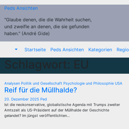
Zum
Peds Ansichten
Inhalt
springen
"Glaube denen, die die Wahrheit suchen,
und zweifle an denen, die sie gefunden
haben." (André Gide)
Startseite
Peds Ansichten
Kategorien
Regi
Schlagwort:
EU
Analysen
Politik und Gesellschaft
Psychologie und Philosophie
USA
Reif für die Müllhalde?
20. Dezember 2025
Ped
Ist die neokonservative, globalistische Agenda mit Trumps zweiter
Amtszeit als US-Präsident auf der Müllhalde der Geschichte
gelandet? Im jüngst veröffentlichten…