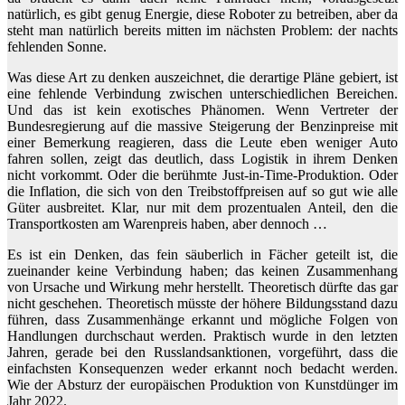
natürlich, es gibt genug Energie, diese Roboter zu betreiben, aber da
steht man natürlich bereits mitten im nächsten Problem: der nachts
fehlenden Sonne.
Was diese Art zu denken auszeichnet, die derartige Pläne gebiert, ist
eine fehlende Verbindung zwischen unterschiedlichen Bereichen.
Und das ist kein exotisches Phänomen. Wenn Vertreter der
Bundesregierung auf die massive Steigerung der Benzinpreise mit
einer Bemerkung reagieren, dass die Leute eben weniger Auto
fahren sollen, zeigt das deutlich, dass Logistik in ihrem Denken
nicht vorkommt. Oder die berühmte Just-in-Time-Produktion. Oder
die Inflation, die sich von den Treibstoffpreisen auf so gut wie alle
Güter ausbreitet. Klar, nur mit dem prozentualen Anteil, den die
Transportkosten am Warenpreis haben, aber dennoch …
Es ist ein Denken, das fein säuberlich in Fächer geteilt ist, die
zueinander keine Verbindung haben; das keinen Zusammenhang
von Ursache und Wirkung mehr herstellt. Theoretisch dürfte das gar
nicht geschehen. Theoretisch müsste der höhere Bildungsstand dazu
führen, dass Zusammenhänge erkannt und mögliche Folgen von
Handlungen durchschaut werden. Praktisch wurde in den letzten
Jahren, gerade bei den Russlandsanktionen, vorgeführt, dass die
einfachsten Konsequenzen weder erkannt noch bedacht werden.
Wie der Absturz der europäischen Produktion von Kunstdünger im
Jahr 2022.