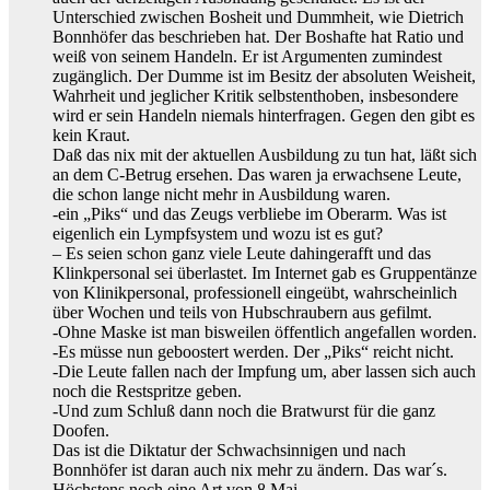
Unterschied zwischen Bosheit und Dummheit, wie Dietrich
Bonnhöfer das beschrieben hat. Der Boshafte hat Ratio und
weiß von seinem Handeln. Er ist Argumenten zumindest
zugänglich. Der Dumme ist im Besitz der absoluten Weisheit,
Wahrheit und jeglicher Kritik selbstenthoben, insbesondere
wird er sein Handeln niemals hinterfragen. Gegen den gibt es
kein Kraut.
Daß das nix mit der aktuellen Ausbildung zu tun hat, läßt sich
an dem C-Betrug ersehen. Das waren ja erwachsene Leute,
die schon lange nicht mehr in Ausbildung waren.
-ein „Piks“ und das Zeugs verbliebe im Oberarm. Was ist
eigenlich ein Lympfsystem und wozu ist es gut?
– Es seien schon ganz viele Leute dahingerafft und das
Klinkpersonal sei überlastet. Im Internet gab es Gruppentänze
von Klinikpersonal, professionell eingeübt, wahrscheinlich
über Wochen und teils von Hubschraubern aus gefilmt.
-Ohne Maske ist man bisweilen öffentlich angefallen worden.
-Es müsse nun geboostert werden. Der „Piks“ reicht nicht.
-Die Leute fallen nach der Impfung um, aber lassen sich auch
noch die Restspritze geben.
-Und zum Schluß dann noch die Bratwurst für die ganz
Doofen.
Das ist die Diktatur der Schwachsinnigen und nach
Bonnhöfer ist daran auch nix mehr zu ändern. Das war´s.
Höchstens noch eine Art von 8.Mai.