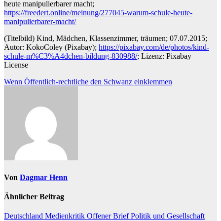
heute manipulierbarer macht;
https://freedert.online/meinung/277045-warum-schule-heute-
manipulierbarer-macht/
(Titelbild) Kind, Mädchen, Klassenzimmer, träumen; 07.07.2015;
Autor: KokoColey (Pixabay);
https://pixabay.com/de/photos/kind-
schule-m%C3%A4dchen-bildung-830988/
; Lizenz: Pixabay
License
Beitragsnavigation
Wenn Öffentlich-rechtliche den Schwanz einklemmen
Von
Dagmar Henn
Ähnlicher Beitrag
Deutschland
Medienkritik
Offener Brief
Politik und Gesellschaft