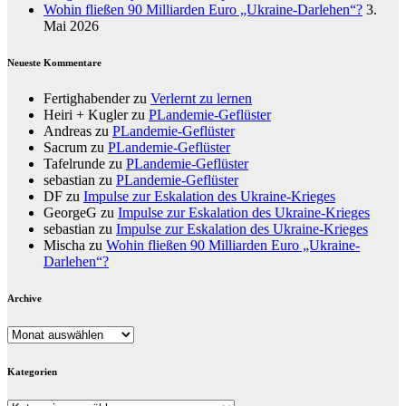
Wohin fließen 90 Milliarden Euro „Ukraine-Darlehen“?
3.
Mai 2026
Neueste Kommentare
Fertighabender
zu
Verlernt zu lernen
Heiri + Kugler
zu
PLandemie-Geflüster
Andreas
zu
PLandemie-Geflüster
Sacrum
zu
PLandemie-Geflüster
Tafelrunde
zu
PLandemie-Geflüster
sebastian
zu
PLandemie-Geflüster
DF
zu
Impulse zur Eskalation des Ukraine-Krieges
GeorgeG
zu
Impulse zur Eskalation des Ukraine-Krieges
sebastian
zu
Impulse zur Eskalation des Ukraine-Krieges
Mischa
zu
Wohin fließen 90 Milliarden Euro „Ukraine-
Darlehen“?
Archive
Archive
Kategorien