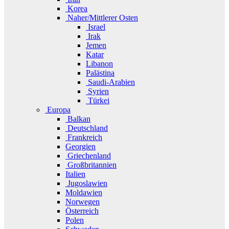
Korea
Naher/Mittlerer Osten
Israel
Irak
Jemen
Katar
Libanon
Palästina
Saudi-Arabien
Syrien
Türkei
Europa
Balkan
Deutschland
Frankreich
Georgien
Griechenland
Großbritannien
Italien
Jugoslawien
Moldawien
Norwegen
Österreich
Polen