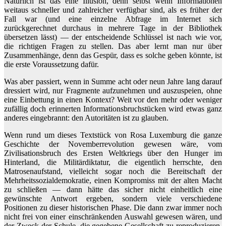
Natürlich ist das eine Illusion, denn selbst wenn Informationen
weitaus schneller und zahlreicher verfügbar sind, als es früher der
Fall war (und eine einzelne Abfrage im Internet sich
zurückgerechnet durchaus in mehrere Tage in der Bibliothek
übersetzen lässt) — der entscheidende Schlüssel ist nach wie vor,
die richtigen Fragen zu stellen. Das aber lernt man nur über
Zusammenhänge, denn das Gespür, dass es solche geben könnte, ist
die erste Voraussetzung dafür.
Was aber passiert, wenn in Summe acht oder neun Jahre lang darauf
dressiert wird, nur Fragmente aufzunehmen und auszuspeien, ohne
eine Einbettung in einen Kontext? Weit vor den mehr oder weniger
zufällig doch erinnerten Informationsbruchstücken wird etwas ganz
anderes eingebrannt: den Autoritäten ist zu glauben.
Wenn rund um dieses Textstück von Rosa Luxemburg die ganze
Geschichte der Novemberrevolution gewesen wäre, vom
Zivilisationsbruch des Ersten Weltkriegs über den Hunger im
Hinterland, die Militärdiktatur, die eigentlich herrschte, den
Matrosenaufstand, vielleicht sogar noch die Bereitschaft der
Mehrheitssozialdemokratie, einen Kompromiss mit der alten Macht
zu schließen — dann hätte das sicher nicht einheitlich eine
gewünschte Antwort ergeben, sondern viele verschiedene
Positionen zu dieser historischen Phase. Die dann zwar immer noch
nicht frei von einer einschränkenden Auswahl gewesen wären, und
der Zweck der Schule, die gegebene Gesellschaft zu reproduzieren,