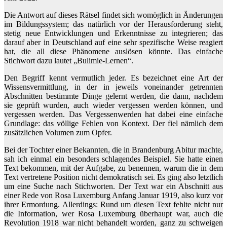
Die Antwort auf dieses Rätsel findet sich womöglich in Änderungen
im Bildungssystem; das natürlich vor der Herausforderung steht,
stetig neue Entwicklungen und Erkenntnisse zu integrieren; das
darauf aber in Deutschland auf eine sehr spezifische Weise reagiert
hat, die all diese Phänomene auslösen könnte. Das einfache
Stichwort dazu lautet „Bulimie-Lernen“.
Den Begriff kennt vermutlich jeder. Es bezeichnet eine Art der
Wissensvermittlung, in der in jeweils voneinander getrennten
Abschnitten bestimmte Dinge gelernt werden, die dann, nachdem
sie geprüft wurden, auch wieder vergessen werden können, und
vergessen werden. Das Vergessenwerden hat dabei eine einfache
Grundlage: das völlige Fehlen von Kontext. Der fiel nämlich dem
zusätzlichen Volumen zum Opfer.
Bei der Tochter einer Bekannten, die in Brandenburg Abitur machte,
sah ich einmal ein besonders schlagendes Beispiel. Sie hatte einen
Text bekommen, mit der Aufgabe, zu benennen, warum die in dem
Text vertretene Position nicht demokratisch sei. Es ging also letztlich
um eine Suche nach Stichworten. Der Text war ein Abschnitt aus
einer Rede von Rosa Luxemburg Anfang Januar 1919, also kurz vor
ihrer Ermordung. Allerdings: Rund um diesen Text fehlte nicht nur
die Information, wer Rosa Luxemburg überhaupt war, auch die
Revolution 1918 war nicht behandelt worden, ganz zu schweigen