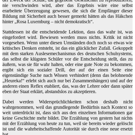
nie verschwinden wird, aber das Ergebnis wäre eine selbst
erarbeitete Überzeugung gewesen, die sich die Empfänger dieser
Bildung mit Sicherheit auch besser gemerkt hätten als das Häkchen
hinter „Rosa Luxemburg – nicht demokratisch“.
Stattdessen ist die entscheidende Lektion, dass das wahr ist, was
eingefordert wird. Bewiesen werden muss nichts. Kritik ist nicht
vorgesehen. Wenn unter diesen Umständen doch noch so etwas wie
kritisches Denken entsteht, ist das ein glücklicher Zufall. Gekoppelt
mit dem starken Auslesemechanismus des deutschen Schulsystems,
das selbst die klügsten Schüler vor die Entscheidung stellt, das zu
äußern, was sie für wahr halten, oder eine gute Note zu bekommen,
ergibt sich ein sozialer Drill, der auf der einen Seite eine
eigenständige Suche nach Wissen verhindert (denn das belohnende
„Heureka!“ erlebt sich auch nur bei Zusammenhängen) und auf der
anderen einen Reflex etabliert, das, was der Lehrer oder dann später
eben der Staat erklärt, abstandslos zu akzeptieren.
Dabei werden Widersprüchlichkeiten schon deshalb nicht
wahrgenommen, weil das grundlegende Bedürfnis nach Kontext so
weit unterdrückt ist, dass sich aus den einzelnen Informationen gar
keine Geschichte mehr bildet. Die Erzählung von gestern hat nichts
mit der Erzählung von heute zu tun, weil sie bereits wieder gelöscht
ist und die wahrheitschaffende Autorität sie durch eine neue ersetzt
hat.