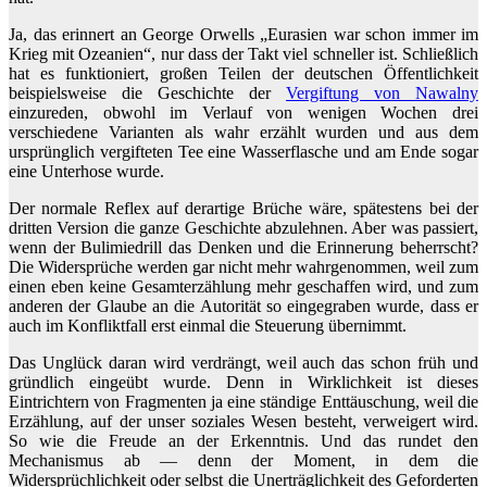
Ja, das erinnert an George Orwells „Eurasien war schon immer im
Krieg mit Ozeanien“, nur dass der Takt viel schneller ist. Schließlich
hat es funktioniert, großen Teilen der deutschen Öffentlichkeit
beispielsweise die Geschichte der
Vergiftung von Nawalny
einzureden, obwohl im Verlauf von wenigen Wochen drei
verschiedene Varianten als wahr erzählt wurden und aus dem
ursprünglich vergifteten Tee eine Wasserflasche und am Ende sogar
eine Unterhose wurde.
Der normale Reflex auf derartige Brüche wäre, spätestens bei der
dritten Version die ganze Geschichte abzulehnen. Aber was passiert,
wenn der Bulimiedrill das Denken und die Erinnerung beherrscht?
Die Widersprüche werden gar nicht mehr wahrgenommen, weil zum
einen eben keine Gesamterzählung mehr geschaffen wird, und zum
anderen der Glaube an die Autorität so eingegraben wurde, dass er
auch im Konfliktfall erst einmal die Steuerung übernimmt.
Das Unglück daran wird verdrängt, weil auch das schon früh und
gründlich eingeübt wurde. Denn in Wirklichkeit ist dieses
Eintrichtern von Fragmenten ja eine ständige Enttäuschung, weil die
Erzählung, auf der unser soziales Wesen besteht, verweigert wird.
So wie die Freude an der Erkenntnis. Und das rundet den
Mechanismus ab — denn der Moment, in dem die
Widersprüchlichkeit oder selbst die Unerträglichkeit des Geforderten