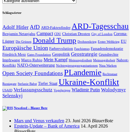
Kategorien
Schlagwörter
ARD-Tagesschau
AfD
Adolf Hitler
ARD-Faktenfinder
Campact
Corona-
Benjamin Netanjahu
Christian Drosten
CDU
City of London
Donald Trump
Lügner
EU
Die Grünen
Drohnenkrieg
Erster Weltkrieg
Europäische Union
Farbrevolution
Fassadendemokratie
Faschismus
Geostrategie
Geopolitik
Friedrich Merz
Grundrechte
Gates Foundation
Mein Kampf
Impfzwang
Marco Rubio
Nahost-
Meinungsfreiheit
Meinungshoheit
NATO-Osterweiterung
Konflikt
Nichtregierungsorganisationen
Nina Warken
PLandemie
Open Society Foundations
Rechtsstaat
Ukraine-Konflikt
Tiefer Staat
Russiagate
Stefanie Babst
Verfassungsschutz
Wolodymyr
Wladimir Putin
USAID
Vogelgrippe
Selenskyj
Newsfeed – Blauer Bote
Mars und Venus verkaufen
23. Juni 2026
BlauerBote
Epstein-Update – Bank of America
14. April 2026
BlauerBote