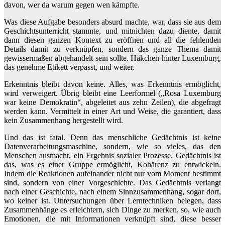
davon, wer da warum gegen wen kämpfte.
Was diese Aufgabe besonders absurd machte, war, dass sie aus dem
Geschichtsunterricht stammte, und mitnichten dazu diente, damit
dann diesen ganzen Kontext zu eröffnen und all die fehlenden
Details damit zu verknüpfen, sondern das ganze Thema damit
gewissermaßen abgehandelt sein sollte. Häkchen hinter Luxemburg,
das genehme Etikett verpasst, und weiter.
Erkenntnis bleibt davon keine. Alles, was Erkenntnis ermöglicht,
wird verweigert. Übrig bleibt eine Leerformel („Rosa Luxemburg
war keine Demokratin“, abgeleitet aus zehn Zeilen), die abgefragt
werden kann. Vermittelt in einer Art und Weise, die garantiert, dass
kein Zusammenhang hergestellt wird.
Und das ist fatal. Denn das menschliche Gedächtnis ist keine
Datenverarbeitungsmaschine, sondern, wie so vieles, das den
Menschen ausmacht, ein Ergebnis sozialer Prozesse. Gedächtnis ist
das, was es einer Gruppe ermöglicht, Kohärenz zu entwickeln.
Indem die Reaktionen aufeinander nicht nur vom Moment bestimmt
sind, sondern von einer Vorgeschichte. Das Gedächtnis verlangt
nach einer Geschichte, nach einem Sinnzusammenhang, sogar dort,
wo keiner ist. Untersuchungen über Lerntechniken belegen, dass
Zusammenhänge es erleichtern, sich Dinge zu merken, so, wie auch
Emotionen, die mit Informationen verknüpft sind, diese besser