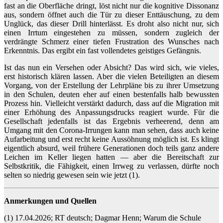
fast an die Oberfläche dringt, löst nicht nur die kognitive Dissonanz
aus, sondern öffnet auch die Tür zu dieser Enttäuschung, zu dem
Unglück, das dieser Drill hinterlässt. Es droht also nicht nur, sich
einen Irrtum eingestehen zu müssen, sondern zugleich der
verdrängte Schmerz einer tiefen Frustration des Wunsches nach
Erkenntnis. Das ergibt ein fast vollendetes geistiges Gefängnis.
Ist das nun ein Versehen oder Absicht? Das wird sich, wie vieles,
erst historisch klären lassen. Aber die vielen Beteiligten an diesem
Vorgang, von der Erstellung der Lehrpläne bis zu ihrer Umsetzung
in den Schulen, deuten eher auf einen bestenfalls halb bewussten
Prozess hin. Vielleicht verstärkt dadurch, dass auf die Migration mit
einer Erhöhung des Anpassungsdrucks reagiert wurde. Für die
Gesellschaft jedenfalls ist das Ergebnis verheerend, denn am
Umgang mit den Corona-Irrungen kann man sehen, dass auch keine
Aufarbeitung und erst recht keine Aussöhnung möglich ist. Es klingt
eigentlich absurd, weil frühere Generationen doch teils ganz andere
Leichen im Keller liegen hatten — aber die Bereitschaft zur
Selbstkritik, die Fähigkeit, einen Irrweg zu verlassen, dürfte noch
selten so niedrig gewesen sein wie jetzt (1).
Anmerkungen und Quellen
(1) 17.04.2026; RT deutsch; Dagmar Henn; Warum die Schule