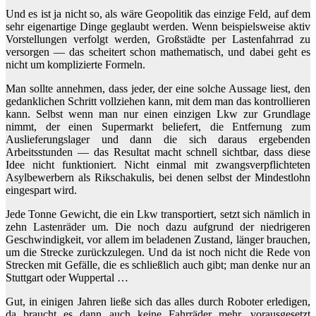
Und es ist ja nicht so, als wäre Geopolitik das einzige Feld, auf dem
sehr eigenartige Dinge geglaubt werden. Wenn beispielsweise aktiv
Vorstellungen verfolgt werden, Großstädte per Lastenfahrrad zu
versorgen — das scheitert schon mathematisch, und dabei geht es
nicht um komplizierte Formeln.
Man sollte annehmen, dass jeder, der eine solche Aussage liest, den
gedanklichen Schritt vollziehen kann, mit dem man das kontrollieren
kann. Selbst wenn man nur einen einzigen Lkw zur Grundlage
nimmt, der einen Supermarkt beliefert, die Entfernung zum
Auslieferungslager und dann die sich daraus ergebenden
Arbeitsstunden — das Resultat macht schnell sichtbar, dass diese
Idee nicht funktioniert. Nicht einmal mit zwangsverpflichteten
Asylbewerbern als Rikschakulis, bei denen selbst der Mindestlohn
eingespart wird.
Jede Tonne Gewicht, die ein Lkw transportiert, setzt sich nämlich in
zehn Lastenräder um. Die noch dazu aufgrund der niedrigeren
Geschwindigkeit, vor allem im beladenen Zustand, länger brauchen,
um die Strecke zurückzulegen. Und da ist noch nicht die Rede von
Strecken mit Gefälle, die es schließlich auch gibt; man denke nur an
Stuttgart oder Wuppertal …
Gut, in einigen Jahren ließe sich das alles durch Roboter erledigen,
da braucht es dann auch keine Fahrräder mehr, vorausgesetzt