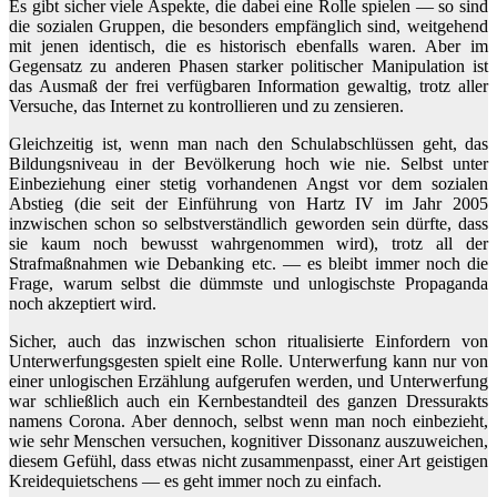
Es gibt sicher viele Aspekte, die dabei eine Rolle spielen — so sind
die sozialen Gruppen, die besonders empfänglich sind, weitgehend
mit jenen identisch, die es historisch ebenfalls waren. Aber im
Gegensatz zu anderen Phasen starker politischer Manipulation ist
das Ausmaß der frei verfügbaren Information gewaltig, trotz aller
Versuche, das Internet zu kontrollieren und zu zensieren.
Gleichzeitig ist, wenn man nach den Schulabschlüssen geht, das
Bildungsniveau in der Bevölkerung hoch wie nie. Selbst unter
Einbeziehung einer stetig vorhandenen Angst vor dem sozialen
Abstieg (die seit der Einführung von Hartz IV im Jahr 2005
inzwischen schon so selbstverständlich geworden sein dürfte, dass
sie kaum noch bewusst wahrgenommen wird), trotz all der
Strafmaßnahmen wie Debanking etc. — es bleibt immer noch die
Frage, warum selbst die dümmste und unlogischste Propaganda
noch akzeptiert wird.
Sicher, auch das inzwischen schon ritualisierte Einfordern von
Unterwerfungsgesten spielt eine Rolle. Unterwerfung kann nur von
einer unlogischen Erzählung aufgerufen werden, und Unterwerfung
war schließlich auch ein Kernbestandteil des ganzen Dressurakts
namens Corona. Aber dennoch, selbst wenn man noch einbezieht,
wie sehr Menschen versuchen, kognitiver Dissonanz auszuweichen,
diesem Gefühl, dass etwas nicht zusammenpasst, einer Art geistigen
Kreidequietschens — es geht immer noch zu einfach.