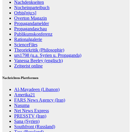
Nachdenkseiten
Nocheinparteibuch
Orbis[nju:s]
Overton Magazin
Propagandamelder
Propagandaschau
Publikumskonferenz
Rationalgalerie
ScienceFiles
Theoriekritik (Philosophie)
urs1798 (u.a. Syrien u. Propaganda)
Vanessa Beeley (englisch)
Zeitgeist online
Nachrichten-Plattformen
Al-Mayadeen (Libanon)
Amerika21
FARS News Agency (Iran)
Nasuma
Net News Express
PRESSTV (Iran)
Sana (Syrien)
Southfront (Russland)
Tass (Russland)