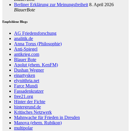
Berliner Erklärung zur Meinungsfreiheit
8. April 2026
BlauerBote
Empfohlene Blogs
AG Friedensforschung
analitik.de
Anna Torus (Philosophie)
Anti-Spiegel
antikrieg.com
Blauer Bote
Apolut (ehem. KenFM)
Dushan Wegner
einartysken
elynitthria.net
Farce Mundi
Fassadenkratzer
free21.org
Hinter der Fichte
hintergrund.de
Kritisches Netzwerk
Mahnwache für Frieden in Dresden
Manova (ehem. Rubikon)
multipolar