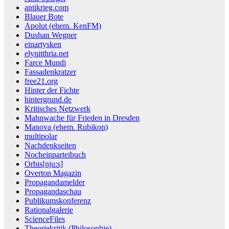
antikrieg.com
Blauer Bote
Apolut (ehem. KenFM)
Dushan Wegner
einartysken
elynitthria.net
Farce Mundi
Fassadenkratzer
free21.org
Hinter der Fichte
hintergrund.de
Kritisches Netzwerk
Mahnwache für Frieden in Dresden
Manova (ehem. Rubikon)
multipolar
Nachdenkseiten
Nocheinparteibuch
Orbis[nju:s]
Overton Magazin
Propagandamelder
Propagandaschau
Publikumskonferenz
Rationalgalerie
ScienceFiles
Theoriekritik (Philosophie)