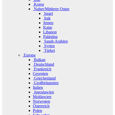
Korea
Naher/Mittlerer Osten
Israel
Irak
Jemen
Katar
Libanon
Palästina
Saudi-Arabien
Syrien
Türkei
Europa
Balkan
Deutschland
Frankreich
Georgien
Griechenland
Großbritannien
Italien
Jugoslawien
Moldawien
Norwegen
Österreich
Polen