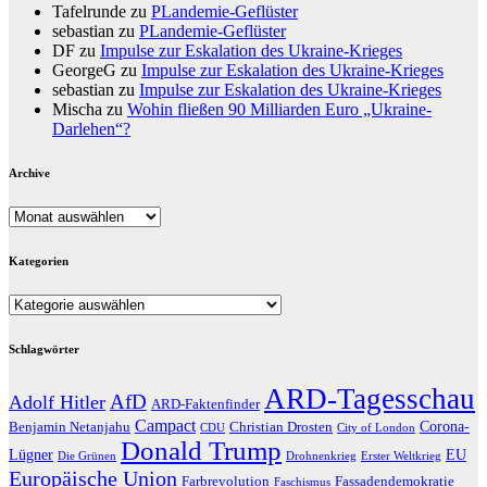
Tafelrunde
zu
PLandemie-Geflüster
sebastian
zu
PLandemie-Geflüster
DF
zu
Impulse zur Eskalation des Ukraine-Krieges
GeorgeG
zu
Impulse zur Eskalation des Ukraine-Krieges
sebastian
zu
Impulse zur Eskalation des Ukraine-Krieges
Mischa
zu
Wohin fließen 90 Milliarden Euro „Ukraine-
Darlehen“?
Archive
Archive
Kategorien
Kategorien
Schlagwörter
ARD-Tagesschau
AfD
Adolf Hitler
ARD-Faktenfinder
Campact
Corona-
Benjamin Netanjahu
Christian Drosten
CDU
City of London
Donald Trump
Lügner
EU
Die Grünen
Drohnenkrieg
Erster Weltkrieg
Europäische Union
Farbrevolution
Fassadendemokratie
Faschismus