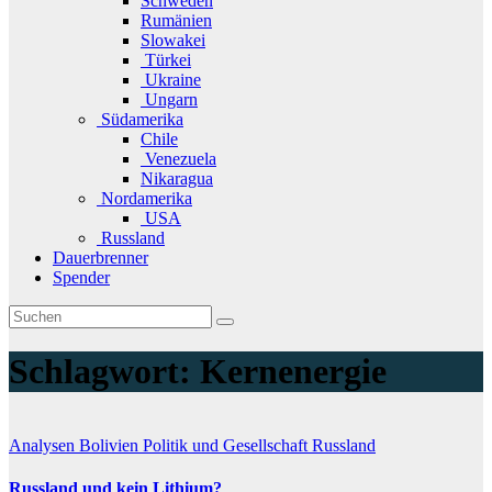
Schweden
Rumänien
Slowakei
Türkei
Ukraine
Ungarn
Südamerika
Chile
Venezuela
Nikaragua
Nordamerika
USA
Russland
Dauerbrenner
Spender
Schlagwort:
Kernenergie
Analysen
Bolivien
Politik und Gesellschaft
Russland
Russland und kein Lithium?