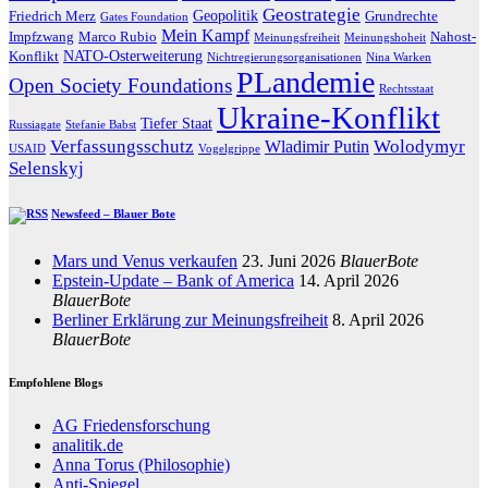
Geostrategie
Geopolitik
Friedrich Merz
Grundrechte
Gates Foundation
Mein Kampf
Impfzwang
Marco Rubio
Nahost-
Meinungsfreiheit
Meinungshoheit
NATO-Osterweiterung
Konflikt
Nichtregierungsorganisationen
Nina Warken
PLandemie
Open Society Foundations
Rechtsstaat
Ukraine-Konflikt
Tiefer Staat
Russiagate
Stefanie Babst
Verfassungsschutz
Wolodymyr
Wladimir Putin
USAID
Vogelgrippe
Selenskyj
Newsfeed – Blauer Bote
Mars und Venus verkaufen
23. Juni 2026
BlauerBote
Epstein-Update – Bank of America
14. April 2026
BlauerBote
Berliner Erklärung zur Meinungsfreiheit
8. April 2026
BlauerBote
Empfohlene Blogs
AG Friedensforschung
analitik.de
Anna Torus (Philosophie)
Anti-Spiegel