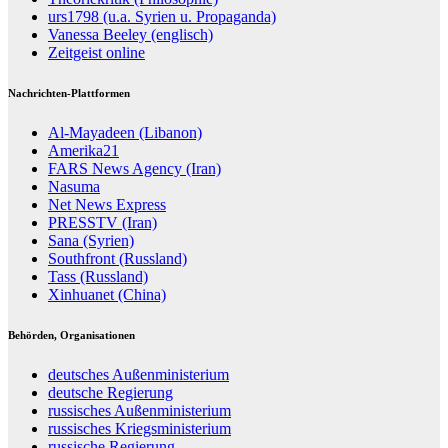
urs1798 (u.a. Syrien u. Propaganda)
Vanessa Beeley (englisch)
Zeitgeist online
Nachrichten-Plattformen
Al-Mayadeen (Libanon)
Amerika21
FARS News Agency (Iran)
Nasuma
Net News Express
PRESSTV (Iran)
Sana (Syrien)
Southfront (Russland)
Tass (Russland)
Xinhuanet (China)
Behörden, Organisationen
deutsches Außenministerium
deutsche Regierung
russisches Außenministerium
russisches Kriegsministerium
russische Regierung