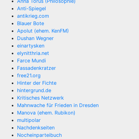
Anna Torus (Philosophie)
Anti-Spiegel
antikrieg.com
Blauer Bote
Apolut (ehem. KenFM)
Dushan Wegner
einartysken
elynitthria.net
Farce Mundi
Fassadenkratzer
free21.org
Hinter der Fichte
hintergrund.de
Kritisches Netzwerk
Mahnwache für Frieden in Dresden
Manova (ehem. Rubikon)
multipolar
Nachdenkseiten
Nocheinparteibuch