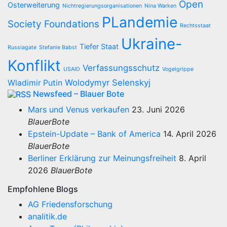
Open
Osterweiterung
Nichtregierungsorganisationen
Nina Warken
PLandemie
Society Foundations
Rechtsstaat
Ukraine-
Tiefer Staat
Russiagate
Stefanie Babst
Konflikt
Verfassungsschutz
USAID
Vogelgrippe
Wolodymyr Selenskyj
Wladimir Putin
Newsfeed – Blauer Bote
Mars und Venus verkaufen
23. Juni 2026
BlauerBote
Epstein-Update – Bank of America
14. April 2026
BlauerBote
Berliner Erklärung zur Meinungsfreiheit
8. April
2026
BlauerBote
Empfohlene Blogs
AG Friedensforschung
analitik.de