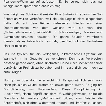
PLandemie-Wahn zuhauf auftraten (1). So surreal sich das nur
wenige Jahre später auch anfühlen mag.
Was zeigt uns Schäpels Gemälde: Eine Surferin im spanischen San
Sebastian wurde verhaftet, weil sie „die Regeln“ nicht eingehalten
hatte. Mit auf dem Rücken gefesselten Händen und einer
Operationsmaske vor dem Gesicht wird sie von drei
„Sicherheitsbeamten“, eingehüllt in Schutzanzügen, Masken und
Gummihandschuhen, bewacht. Die ganze Situation vermittelte
damals, als es tatsächlich geschah, den Eindruck der Festnahme
einer Kriminellen.
Das ist typisch für ein verlogenes, diktatorisches System: die
Wahrheit in ihr Gegenteil zu verkehren. Denn das Verbrechen
bestand gerade darin, ohne sinnhaften Grund einen Menschen seiner
persönlichen Freiheit zu berauben und ihn zusätzlich auch noch zu
entwürdigen.
Nun gut — oder doch eher nicht gut. Es gab nämlich sehr wohl
einen plausiblen Grund, warum so etwas getan wurde. Es ging um
Disziplinierung, um Unterwerfung. Diese Disziplinierung im
„Lockdown“, einem Begriff aus dem US-Gefängniswesen, sollte die
Grundlage für weitere „Maßnahmen“ bilden, zum Beispiel die
Bereitschaft, sich ohne Widerstand „testen“ und „impfen“ zu lassen.