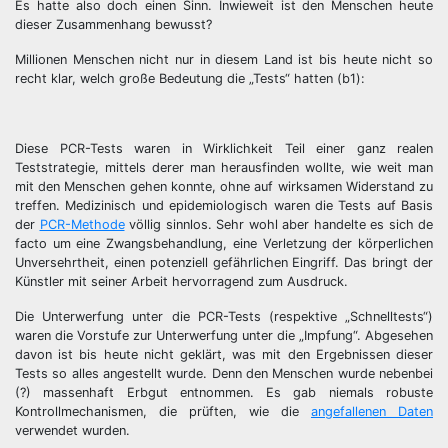
Es hatte also doch einen Sinn. Inwieweit ist den Menschen heute
dieser Zusammenhang bewusst?
Millionen Menschen nicht nur in diesem Land ist bis heute nicht so
recht klar, welch große Bedeutung die „Tests“ hatten (b1):
Diese PCR-Tests waren in Wirklichkeit Teil einer ganz realen
Teststrategie, mittels derer man herausfinden wollte, wie weit man
mit den Menschen gehen konnte, ohne auf wirksamen Widerstand zu
treffen. Medizinisch und epidemiologisch waren die Tests auf Basis
der
PCR-Methode
völlig sinnlos. Sehr wohl aber handelte es sich de
facto um eine Zwangsbehandlung, eine Verletzung der körperlichen
Unversehrtheit, einen potenziell gefährlichen Eingriff. Das bringt der
Künstler mit seiner Arbeit hervorragend zum Ausdruck.
Die Unterwerfung unter die PCR-Tests (respektive „Schnelltests“)
waren die Vorstufe zur Unterwerfung unter die „Impfung“. Abgesehen
davon ist bis heute nicht geklärt, was mit den Ergebnissen dieser
Tests so alles angestellt wurde. Denn den Menschen wurde nebenbei
(?) massenhaft Erbgut entnommen. Es gab niemals robuste
Kontrollmechanismen, die prüften, wie die
angefallenen Daten
verwendet wurden.