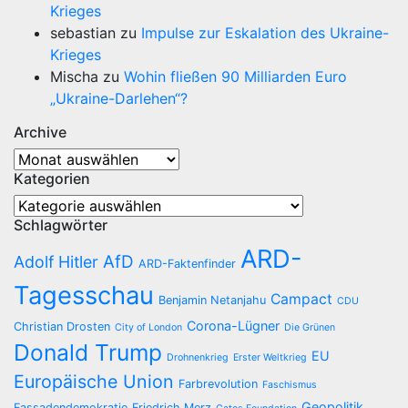
Krieges
sebastian
zu
Impulse zur Eskalation des Ukraine-
Krieges
Mischa
zu
Wohin fließen 90 Milliarden Euro
„Ukraine-Darlehen“?
Archive
Archive
Kategorien
Kategorien
Schlagwörter
ARD-
AfD
Adolf Hitler
ARD-Faktenfinder
Tagesschau
Campact
Benjamin Netanjahu
CDU
Corona-Lügner
Christian Drosten
City of London
Die Grünen
Donald Trump
EU
Drohnenkrieg
Erster Weltkrieg
Europäische Union
Farbrevolution
Faschismus
Geopolitik
Fassadendemokratie
Friedrich Merz