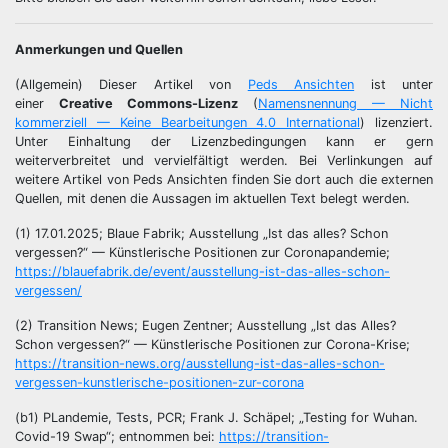
Anmerkungen und Quellen
(Allgemein) Dieser Artikel von
Peds Ansichten
ist unter
einer
Creative Commons-Lizenz
(
Namensnennung — Nicht
kommerziell — Keine Bearbeitungen 4.0 International
) lizenziert.
Unter Einhaltung der Lizenzbedingungen kann er gern
weiterverbreitet und vervielfältigt werden. Bei Verlinkungen auf
weitere Artikel von Peds Ansichten finden Sie dort auch die externen
Quellen, mit denen die Aussagen im aktuellen Text belegt werden.
(1) 17.01.2025; Blaue Fabrik; Ausstellung „Ist das alles? Schon
vergessen?“ — Künstlerische Positionen zur Coronapandemie;
https://blauefabrik.de/event/ausstellung-ist-das-alles-schon-
vergessen/
(2) Transition News; Eugen Zentner; Ausstellung „Ist das Alles?
Schon vergessen?“ — Künstlerische Positionen zur Corona-Krise;
https://transition-news.org/ausstellung-ist-das-alles-schon-
vergessen-kunstlerische-positionen-zur-corona
(b1) PLandemie, Tests, PCR; Frank J. Schäpel; „Testing for Wuhan.
Covid-19 Swap“; entnommen bei:
https://transition-