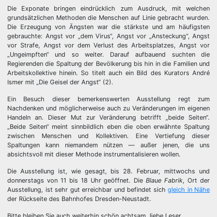
Die Exponate bringen eindrücklich zum Ausdruck, mit welchen
grundsätzlichen Methoden die Menschen auf Linie gebracht wurden.
Die Erzeugung von Ängsten war die stärkste und am häufigsten
gebrauchte: Angst vor „dem Virus“, Angst vor „Ansteckung“, Angst
vor Strafe, Angst vor dem Verlust des Arbeitsplatzes, Angst vor
„Ungeimpften“ und so weiter. Darauf aufbauend suchten die
Regierenden die Spaltung der Bevölkerung bis hin in die Familien und
Arbeitskollektive hinein. So titelt auch ein Bild des Kurators André
Ismer mit „Die Geisel der Angst“ (2).
Ein Besuch dieser bemerkenswerten Ausstellung regt zum
Nachdenken und möglicherweise auch zu Veränderungen im eigenen
Handeln an. Dieser Mut zur Veränderung betrifft „beide Seiten“.
„Beide Seiten“ meint sinnbildlich eben die oben erwähnte Spaltung
zwischen Menschen und Kollektiven. Eine Vertiefung dieser
Spaltungen kann niemandem nützen — außer jenen, die uns
absichtsvoll mit dieser Methode instrumentalisieren wollen.
Die Ausstellung ist, wie gesagt, bis 28. Februar, mittwochs und
donnerstags von 11 bis 18 Uhr geöffnet. Die
Blaue Fabrik
, Ort der
Ausstellung, ist sehr gut erreichbar und befindet sich
gleich in Nähe
der Rückseite des Bahnhofes Dresden-Neustadt.
Bitte bleiben Sie auch weiterhin schön achtsam, liebe Leser.