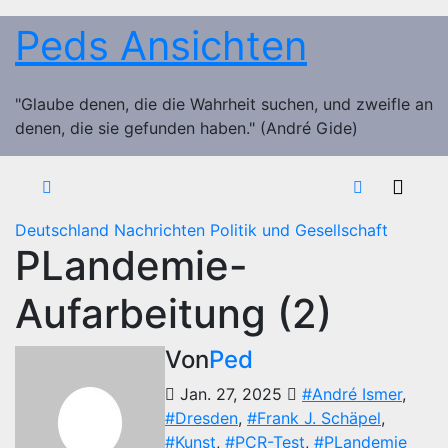
Zum
Peds Ansichten
Inhalt
springen
"Glaube denen, die die Wahrheit suchen, und zweifle an
denen, die sie gefunden haben." (André Gide)
Deutschland
Nachrichten
Politik und Gesellschaft
PLandemie-
Aufarbeitung (2)
Von
Ped
Jan. 27, 2025
#André Ismer
,
#Dresden
,
#Frank J. Schäpel
,
#Kunst
,
#PCR-Test
,
#PLandemie