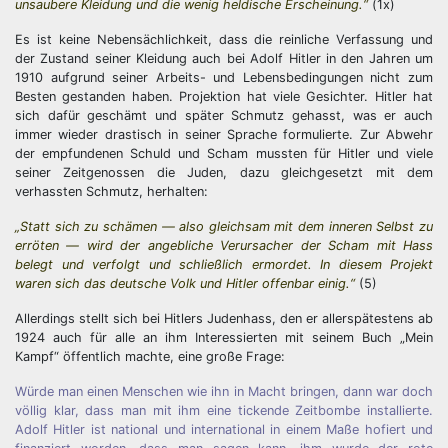
unsaubere Kleidung und die wenig heldische Erscheinung.“
(1x)
Es ist keine Nebensächlichkeit, dass die reinliche Verfassung und
der Zustand seiner Kleidung auch bei Adolf Hitler in den Jahren um
1910 aufgrund seiner Arbeits- und Lebensbedingungen nicht zum
Besten gestanden haben. Projektion hat viele Gesichter. Hitler hat
sich dafür geschämt und später Schmutz gehasst, was er auch
immer wieder drastisch in seiner Sprache formulierte. Zur Abwehr
der empfundenen Schuld und Scham mussten für Hitler und viele
seiner Zeitgenossen die Juden, dazu gleichgesetzt mit dem
verhassten Schmutz, herhalten:
„Statt sich zu schämen — also gleichsam mit dem inneren Selbst zu
erröten — wird der angebliche Verursacher der Scham mit Hass
belegt und verfolgt und schließlich ermordet. In diesem Projekt
waren sich das deutsche Volk und Hitler offenbar einig.“
(5)
Allerdings stellt sich bei Hitlers Judenhass, den er allerspätestens ab
1924 auch für alle an ihm Interessierten mit seinem Buch „Mein
Kampf“ öffentlich machte, eine große Frage:
Würde man einen Menschen wie ihn in Macht bringen, dann war doch
völlig klar, dass man mit ihm eine tickende Zeitbombe installierte.
Adolf Hitler ist national und international in einem Maße hofiert und