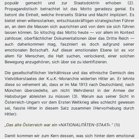
populär gemacht und zur Staatsdoktrin erhoben (2).
Propagandistisch betrachtet ist das Motto geradezu genial. Es
betont die Einheit, welche ihrerseits Stärke und Macht impliziert. Es
bietet einen willensstarken, entschlusskräftigen strategischen Führer
an, an dem die Massen sich ausrichten und von dem sie sich führen
lassen können. So kitschig das Motto heute — vor allem im Kontext
zahlloser, oberflächlicher Dokumentationen über das Dritte Reich —
auch daherkommen mag, fasziniert es doch aufgrund seiner
emotionalen Botschaft. Auf dieser emotionalen Ebene ist es vor
allem für Menschen, die Halt suchen, verlockend, einer solchen
Bewegung anzugehören, sich über sie zu identifizieren.
Die gesellschaftlichen Verhältnisse und das ethnische Gemisch des
Vielvölkerstaates der K.u.K.-Monarchie widerten Hitler an. Er lehnte
diese so vehement ab, dass er im Mai 1913 nach Deutschland, nach
München übersiedelte, um nicht Wehrdienst in der Armee der
Habsburger ableisten zu müssen (3). Warum aus seiner Sicht in
Österreich-Ungarn vor dem Ersten Weltkrieg alles schlecht gewesen
sei, fasste Hitler in diesem Satz zusammen (Hervorhebung durch
Hitler):
„Das alte Österreich war ein
»NATIONALITÄTEN-STAAT«.“
(1i)
Damit kommen wir zum Kern dessen, was sich hinter dem emotional