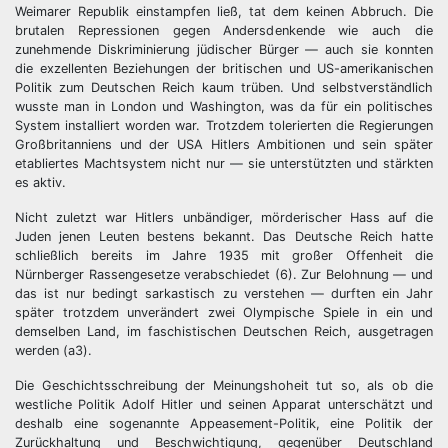
Weimarer Republik einstampfen ließ, tat dem keinen Abbruch. Die
brutalen Repressionen gegen Andersdenkende wie auch die
zunehmende Diskriminierung jüdischer Bürger — auch sie konnten
die exzellenten Beziehungen der britischen und US-amerikanischen
Politik zum Deutschen Reich kaum trüben. Und selbstverständlich
wusste man in London und Washington, was da für ein politisches
System installiert worden war. Trotzdem tolerierten die Regierungen
Großbritanniens und der USA Hitlers Ambitionen und sein später
etabliertes Machtsystem nicht nur — sie unterstützten und stärkten
es aktiv.
Nicht zuletzt war Hitlers unbändiger, mörderischer Hass auf die
Juden jenen Leuten bestens bekannt. Das Deutsche Reich hatte
schließlich bereits im Jahre 1935 mit großer Offenheit die
Nürnberger Rassengesetze verabschiedet (6). Zur Belohnung — und
das ist nur bedingt sarkastisch zu verstehen — durften ein Jahr
später trotzdem unverändert zwei Olympische Spiele in ein und
demselben Land, im faschistischen Deutschen Reich, ausgetragen
werden (a3).
Die Geschichtsschreibung der Meinungshoheit tut so, als ob die
westliche Politik Adolf Hitler und seinen Apparat unterschätzt und
deshalb eine sogenannte Appeasement-Politik, eine Politik der
Zurückhaltung und Beschwichtigung, gegenüber Deutschland