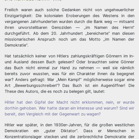
Freilich waren auch solche Gedanken nicht von ungeheuerlicher
Einzigartigkeit: Die kolonialen Eroberungen des Westens in den
vergangenen Jahrhunderten wurden durch die Bank weg — mitsamt
ihren unvorstellbaren Genoziden — „im Namen des Herrn“
durchgeführt. Ab dem 20. Jahrhundert „bereicherte“ man diesen
missionarischen Anspruch noch um das Motto „im Namen der
Demokratie“.
Hat tatsächlich keiner von Hitlers zahlungskräftigen Gönnern im In-
und Ausland dessen Buch gelesen? Oder brauchten seine Gönner
das Buch nicht einmal zur Hand zu nehmen — weil sie nämlich
bereits zuvor wussten, was für ein Charakter ihnen da begegnet
war? Anders gefragt: War „Mein Kampf“ möglicherweise sogar eine
Art „Bewerbungsschreiben“? Das Buch ist ein Augenöffner! Die
These des Autors, die es noch zu belegen gilt, lautet:
Hitler hat den Gipfel der Macht nicht erklommen, nein, er wurde
dorthin gehoben. Wer hatte daran ein Interesse und warum? Sind wir
bereit, den Vergleich mit der Gegenwart zu wagen?
Hitler war später, in den 1930er-Jahren, für die großen westlichen
Demokratien ein „guter Diktator“. Dass er Menschen in
Konzentrationslager stecken und die zerbrechliche Demokratie der