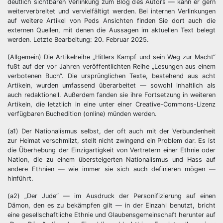
deutlich sichtbaren Verlinkung zum Blog des Autors — kann er gern
weiterverbreitet und vervielfältigt werden. Bei internen Verlinkungen
auf weitere Artikel von Peds Ansichten finden Sie dort auch die
externen Quellen, mit denen die Aussagen im aktuellen Text belegt
werden. Letzte Bearbeitung: 20. Februar 2025.
(Allgemein) Die Artikelreihe „Hitlers Kampf und sein Weg zur Macht“
fußt auf der vor Jahren veröffentlichten Reihe „Lesungen aus einem
verbotenen Buch“. Die ursprünglichen Texte, bestehend aus acht
Artikeln, wurden umfassend überarbeitet — sowohl inhaltlich als
auch redaktionell. Außerdem fanden sie ihre Fortsetzung in weiteren
Artikeln, die letztlich in eine unter einer Creative-Commons-Lizenz
verfügbaren Buchedition (online) münden werden.
(a1) Der Nationalismus selbst, der oft auch mit der Verbundenheit
zur Heimat verschmilzt, stellt nicht zwingend ein Problem dar. Es ist
die Überhebung der Einzigartigkeit von Vertretern einer Ethnie oder
Nation, die zu einem übersteigerten Nationalismus und Hass auf
andere Ethnien — wie immer sie sich auch definieren mögen —
hinführt.
(a2) „Der Jude“ — im Ausdruck der Personifizierung auf einen
Dämon, den es zu bekämpfen gilt — in der Einzahl benutzt, bricht
eine gesellschaftliche Ethnie und Glaubensgemeinschaft herunter auf