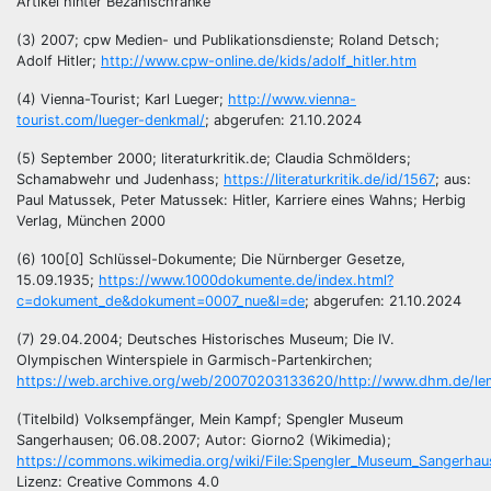
Artikel hinter Bezahlschranke
(3) 2007; cpw Medien- und Publikationsdienste; Roland Detsch;
Adolf Hitler;
http://www.cpw-online.de/kids/adolf_hitler.htm
(4) Vienna-Tourist; Karl Lueger;
http://www.vienna-
tourist.com/lueger-denkmal/
; abgerufen: 21.10.2024
(5) September 2000; literaturkritik.de; Claudia Schmölders;
Schamabwehr und Judenhass;
https://literaturkritik.de/id/1567
; aus:
Paul Matussek, Peter Matussek: Hitler, Karriere eines Wahns; Herbig
Verlag, München 2000
(6) 100[0] Schlüssel-Dokumente; Die Nürnberger Gesetze,
15.09.1935;
https://www.1000dokumente.de/index.html?
c=dokument_de&dokument=0007_nue&l=de
; abgerufen: 21.10.2024
(7) 29.04.2004; Deutsches Historisches Museum; Die IV.
Olympischen Winterspiele in Garmisch-Partenkirchen;
https://web.archive.org/web/20070203133620/http://www.dhm.de/lemo/
(Titelbild) Volksempfänger, Mein Kampf; Spengler Museum
Sangerhausen; 06.08.2007; Autor: Giorno2 (Wikimedia);
https://commons.wikimedia.org/wiki/File:Spengler_Museum_Sangerhau
Lizenz: Creative Commons 4.0