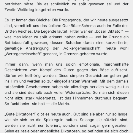
betrieben hätte. Bis es schließlich zu spät gewesen sei und der
Zweite Weltkrieg losgetreten wurde.
Es ist immer das Gleiche: Die Propaganda, der wir heute ausgesetzt
sind, vermittelt uns das übliche Gut-Böse-Schema auch im Falle des
Dritten Reiches. Die Legende lautet: Hitler war ein „böser Diktator“ —
was man leider zu spät erkannt haben wollte — und im Grunde ein
Betriebsunfall gewesen, dessen Schaden durch eine konzertierte,
gewaltige Anstrengung der „Völkergemeinschaft“, heute wohl
„Wertegemeinschaft“ genannt, in Grenzen gehalten wurde.
Immer dann, wenn man uns solch emotionale, märchenhafte
Geschichten vom Kampf des Guten gegen das Böse auftischt,
dürfen wir hellhörig werden. Diese simplen Geschichten gehen gut
ins Hirn und werden so zur eingepflanzten Wahrheit. Mit dem damals
tatsächlich Geschehenen haben sie allerdings herzlich wenig zu tun
und sie sind deshalb auch voller Widersprüche. So man sich diesen
nicht allzu stark widersetzt, ist das Hinnehmen durchaus bequem.
So funktioniert sie halt — die Matrix.
„Gute Diktatoren“ gibt es heute auch. Gut sind sie aber nur so lange,
wie sie sich an die Spielregeln halten. Solange sie nützlich sind,
werden sie nicht nur toleriert, sondern sind sogar gern gesehen.
Seien es reale oder angebliche Diktatoren, so befinden sie sich doch