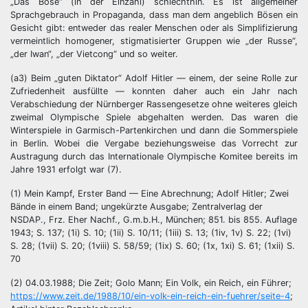
„Das Böse“ (in der Einzahl) schlechthin. Es ist allgemeiner
Sprachgebrauch in Propaganda, dass man dem angeblich Bösen ein
Gesicht gibt: entweder das realer Menschen oder als Simplifizierung
vermeintlich homogener, stigmatisierter Gruppen wie „der Russe“,
„der Iwan“, „der Vietcong“ und so weiter.
(a3) Beim „guten Diktator“ Adolf Hitler — einem, der seine Rolle zur
Zufriedenheit ausfüllte — konnten daher auch ein Jahr nach
Verabschiedung der Nürnberger Rassengesetze ohne weiteres gleich
zweimal Olympische Spiele abgehalten werden. Das waren die
Winterspiele in Garmisch-Partenkirchen und dann die Sommerspiele
in Berlin. Wobei die Vergabe beziehungsweise das Vorrecht zur
Austragung durch das Internationale Olympische Komitee bereits im
Jahre 1931 erfolgt war (7).
(1) Mein Kampf, Erster Band — Eine Abrechnung; Adolf Hitler; Zwei
Bände in einem Band; ungekürzte Ausgabe; Zentralverlag der
NSDAP., Frz. Eher Nachf., G.m.b.H., München; 851. bis 855. Auflage
1943; S. 137; (1i) S. 10; (1ii) S. 10/11; (1iii) S. 13; (1iv, 1v) S. 22; (1vi)
S. 28; (1vii) S. 20; (1viii) S. 58/59; (1ix) S. 60; (1x, 1xi) S. 61; (1xii) S.
70
(2) 04.03.1988; Die Zeit; Golo Mann; Ein Volk, ein Reich, ein Führer;
https://www.zeit.de/1988/10/ein-volk-ein-reich-ein-fuehrer/seite-4
;