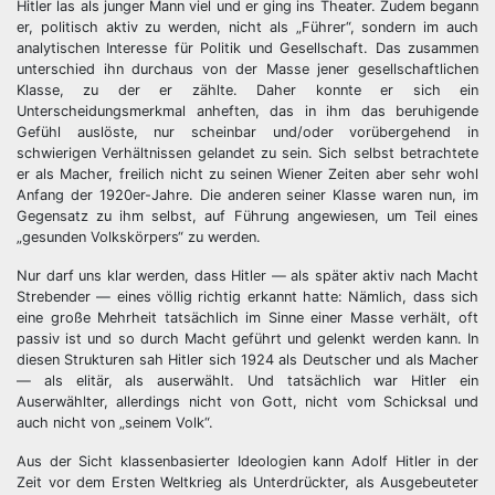
Hitler las als junger Mann viel und er ging ins Theater. Zudem begann
er, politisch aktiv zu werden, nicht als „Führer“, sondern im auch
analytischen Interesse für Politik und Gesellschaft. Das zusammen
unterschied ihn durchaus von der Masse jener gesellschaftlichen
Klasse, zu der er zählte. Daher konnte er sich ein
Unterscheidungsmerkmal anheften, das in ihm das beruhigende
Gefühl auslöste, nur scheinbar und/oder vorübergehend in
schwierigen Verhältnissen gelandet zu sein. Sich selbst betrachtete
er als Macher, freilich nicht zu seinen Wiener Zeiten aber sehr wohl
Anfang der 1920er-Jahre. Die anderen seiner Klasse waren nun, im
Gegensatz zu ihm selbst, auf Führung angewiesen, um Teil eines
„gesunden Volkskörpers“ zu werden.
Nur darf uns klar werden, dass Hitler — als später aktiv nach Macht
Strebender — eines völlig richtig erkannt hatte: Nämlich, dass sich
eine große Mehrheit tatsächlich im Sinne einer Masse verhält, oft
passiv ist und so durch Macht geführt und gelenkt werden kann. In
diesen Strukturen sah Hitler sich 1924 als Deutscher und als Macher
— als elitär, als auserwählt. Und tatsächlich war Hitler ein
Auserwählter, allerdings nicht von Gott, nicht vom Schicksal und
auch nicht von „seinem Volk“.
Aus der Sicht klassenbasierter Ideologien kann Adolf Hitler in der
Zeit vor dem Ersten Weltkrieg als Unterdrückter, als Ausgebeuteter