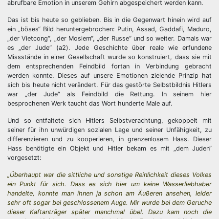
abrufbare Emotion in unserem Gehirn abgespeichert werden kann.
Das ist bis heute so geblieben. Bis in die Gegenwart hinein wird auf
ein „böses“ Bild heruntergebrochen: Putin, Assad, Gaddafi, Maduro,
„der Vietcong“, „der Moslem“, „der Russe“ und so weiter. Damals war
es „der Jude“ (a2). Jede Geschichte über reale wie erfundene
Missstände in einer Gesellschaft wurde so konstruiert, dass sie mit
dem entsprechenden Feindbild fortan in Verbindung gebracht
werden konnte. Dieses auf unsere Emotionen zielende Prinzip hat
sich bis heute nicht verändert. Für das gestörte Selbstbildnis Hitlers
war „der Jude“ als Feindbild die Rettung. In seinem hier
besprochenen Werk taucht das Wort hunderte Male auf.
Und so entfaltete sich Hitlers Selbstverachtung, gekoppelt mit
seiner für ihn unwürdigen sozialen Lage und seiner Unfähigkeit, zu
differenzieren und zu kooperieren, in grenzenlosem Hass. Dieser
Hass benötigte ein Objekt und Hitler bekam es mit „dem Juden“
vorgesetzt:
„Überhaupt war die sittliche und sonstige Reinlichkeit dieses Volkes
ein Punkt für sich. Dass es sich hier um keine Wasserliebhaber
handelte, konnte man ihnen ja schon am Äußeren ansehen, leider
sehr oft sogar bei geschlossenem Auge. Mir wurde bei dem Geruche
dieser Kaftanträger später manchmal übel. Dazu kam noch die