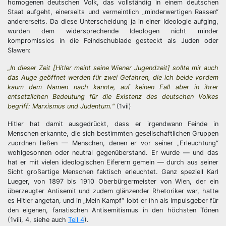
homogenen deutschen Volk, das vollständig in einem deutschen
Staat aufgeht, einerseits und vermeintlich „minderwertigen Rassen“
andererseits. Da diese Unterscheidung ja in einer Ideologie aufging,
wurden dem widersprechende Ideologen nicht minder
kompromisslos in die Feindschublade gesteckt als Juden oder
Slawen:
„In dieser Zeit [Hitler meint seine Wiener Jugendzeit] sollte mir auch
das Auge geöffnet werden für zwei Gefahren, die ich beide vordem
kaum dem Namen nach kannte, auf keinen Fall aber in ihrer
entsetzlichen Bedeutung für die Existenz des deutschen Volkes
begriff: Marxismus und Judentum.“
(1vii)
Hitler hat damit ausgedrückt, dass er irgendwann Feinde in
Menschen erkannte, die sich bestimmten gesellschaftlichen Gruppen
zuordnen ließen — Menschen, denen er vor seiner „Erleuchtung“
wohlgesonnen oder neutral gegenüberstand. Er wurde — und das
hat er mit vielen ideologischen Eiferern gemein — durch aus seiner
Sicht großartige Menschen faktisch erleuchtet. Ganz speziell Karl
Lueger, von 1897 bis 1910 Oberbürgermeister von Wien, der ein
überzeugter Antisemit und zudem glänzender Rhetoriker war, hatte
es Hitler angetan, und in „Mein Kampf“ lobt er ihn als Impulsgeber für
den eigenen, fanatischen Antisemitismus in den höchsten Tönen
(1viii, 4, siehe auch
Teil 4
).