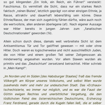
so gut klingenden „Ein Volk, ein Reich, ein Führer!“ versteckt:
Faschismus. Es vermittelt die Sicht, dass nur ein starkes Reich
faktisch „reinen Blutes“, letztlich geprägt von einer einzigen Ethnie, ja
Rasse, attraktiv und dauerhaft lebensfähig sein könne. Diese
Ethnie/Rasse, der man sich zugehörig fühlen dürfte, wäre auch noch
die wertvollste, allen anderen überlegene (a1). Nach eigener Aussage
war Hitler bereits in jungen Jahren zum „fanatischen
Deutschnationalen“ geworden (1ii).
Allein schon durch diese, damals weit verbreitete Sicht ist dem
Antisemitismus Tür und Tor geöffnet gewesen — mit oder ohne
Hitler. Doch waren es logischerweise und nicht ausschließlich Juden,
die von Hitler und einem großen Teil seiner Zeitgenossen als
minderwertig angesehen wurden. Vor allem Slawen wurden als
primitiv und das „Deutschtum“ zersetzend betrachtet. Hitler schrieb
in „Mein Kampf“:
„Im Norden und im Süden [des Habsburger Staates] fraß das fremde
Völkergift am Körper unseres Volkstums, und selbst Wien wurde
zusehends mehr und mehr zur undeutschen Stadt. Das »Erzhaus«
tschechisierte, wo immer nur möglich, und es war die Faust der
Göttin ewigen Rechtes und unerbittlicher Vergeltung, die den
tödlichsten Feind des österreichischen Deutschtums, Erzherzog
Franz Ferdinand, gerade durch die Kugeln fallen ließ, die er selber