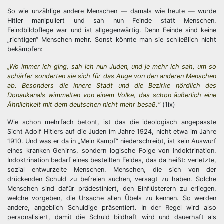
So wie unzählige andere Menschen — damals wie heute — wurde
Hitler manipuliert und sah nun Feinde statt Menschen.
Feindbildpflege war und ist allgegenwärtig. Denn Feinde sind keine
„richtigen“ Menschen mehr. Sonst könnte man sie schließlich nicht
bekämpfen:
„Wo immer ich ging, sah ich nun Juden, und je mehr ich sah, um so
schärfer sonderten sie sich für das Auge von den anderen Menschen
ab. Besonders die innere Stadt und die Bezirke nördlich des
Donaukanals wimmelten von einem Volke, das schon äußerlich eine
Ähnlichkeit mit dem deutschen nicht mehr besaß.“
(1ix)
Wie schon mehrfach betont, ist das die ideologisch angepasste
Sicht Adolf Hitlers auf die Juden im Jahre 1924, nicht etwa im Jahre
1910. Und was er da in „Mein Kampf“ niederschreibt, ist kein Auswurf
eines kranken Gehirns, sondern logische Folge von Indoktrination.
Indoktrination bedarf eines bestellten Feldes, das da heißt: verletzte,
sozial entwurzelte Menschen. Menschen, die sich von der
drückenden Schuld zu befreien suchen, versagt zu haben. Solche
Menschen sind dafür prädestiniert, den Einflüsterern zu erliegen,
welche vorgeben, die Ursache allen Übels zu kennen. So werden
andere, angeblich Schuldige präsentiert. In der Regel wird also
personalisiert, damit die Schuld bildhaft wird und dauerhaft als