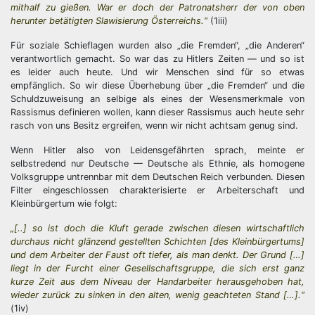
mithalf zu gießen. War er doch der Patronatsherr der von oben
herunter betätigten Slawisierung Österreichs.“
(1iii)
Für soziale Schieflagen wurden also „die Fremden“, „die Anderen“
verantwortlich gemacht. So war das zu Hitlers Zeiten — und so ist
es leider auch heute. Und wir Menschen sind für so etwas
empfänglich. So wir diese Überhebung über „die Fremden“ und die
Schuldzuweisung an selbige als eines der Wesensmerkmale von
Rassismus definieren wollen, kann dieser Rassismus auch heute sehr
rasch von uns Besitz ergreifen, wenn wir nicht achtsam genug sind.
Wenn Hitler also von Leidensgefährten sprach, meinte er
selbstredend nur Deutsche — Deutsche als Ethnie, als homogene
Volksgruppe untrennbar mit dem Deutschen Reich verbunden. Diesen
Filter eingeschlossen charakterisierte er Arbeiterschaft und
Kleinbürgertum wie folgt:
„[..] so ist doch die Kluft gerade zwischen diesen wirtschaftlich
durchaus nicht glänzend gestellten Schichten [des Kleinbürgertums]
und dem Arbeiter der Faust oft tiefer, als man denkt. Der Grund […]
liegt in der Furcht einer Gesellschaftsgruppe, die sich erst ganz
kurze Zeit aus dem Niveau der Handarbeiter herausgehoben hat,
wieder zurück zu sinken in den alten, wenig geachteten Stand […].“
(1iv)