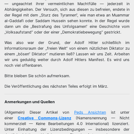
— ungeachtet ihrer vermeintlichen Machtfülle — jederzeit in
Abhängigkeiten. Der Versuch, sich aus diesen zu befreien, endete in
der Regel mit dem „Sturz des Tyrannen“, wie man etwa an Muammar
al-Gaddafi oder Saddam Hussein sehen konnte. In der Regel wurde
dann um die „Bestrafung des Unfolgsamen“ eine Geschichte vom
„Volksaufstand“ oder der einer „Demokratiebewegung“ gestrickt.
Was also war der Grund, der Adolf Hitler schließlich im
Informationsraum der „freien Welt“ von einem nützlichen Diktator zu
einem „bösen“ Diktator“ mutieren ließ? Lassen wir uns Zeit. Arbeiten
wir uns geduldig weiter durch Adolf Hitlers Manifest. Es wird uns
noch viel offenbaren.
Bitte bleiben Sie schön aufmerksam.
Die Veröffentlichung des nächsten Teiles erfolgt im März.
Anmerkungen und Quellen
(Allgemein) Dieser Artikel von
Peds Ansichten
ist unter
einer
Creative Commons-Lizenz
(Namensnennung — Nicht
kommerziell — Keine Bearbeitungen 4.0 International) lizenziert.
Unter Einhaltung der Lizenzbedingungen — insbesondere der