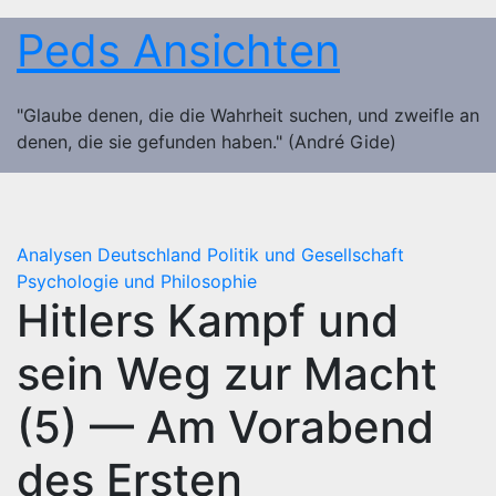
Zum
Peds Ansichten
Inhalt
springen
"Glaube denen, die die Wahrheit suchen, und zweifle an
denen, die sie gefunden haben." (André Gide)
Analysen
Deutschland
Politik und Gesellschaft
Psychologie und Philosophie
Hitlers Kampf und
sein Weg zur Macht
(5) — Am Vorabend
des Ersten