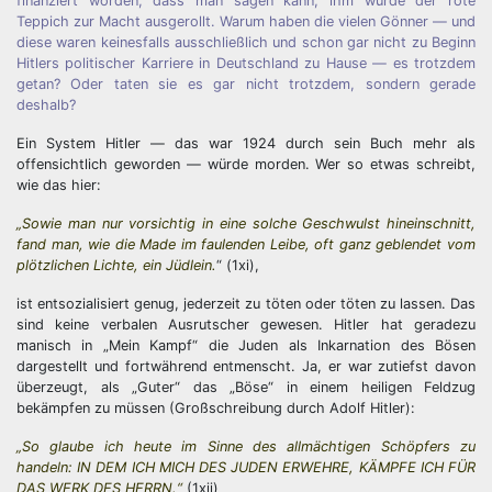
finanziert worden, dass man sagen kann, ihm wurde der rote
Teppich zur Macht ausgerollt. Warum haben die vielen Gönner — und
diese waren keinesfalls ausschließlich und schon gar nicht zu Beginn
Hitlers politischer Karriere in Deutschland zu Hause — es trotzdem
getan? Oder taten sie es gar nicht trotzdem, sondern gerade
deshalb?
Ein System Hitler — das war 1924 durch sein Buch mehr als
offensichtlich geworden — würde morden. Wer so etwas schreibt,
wie das hier:
„Sowie man nur vorsichtig in eine solche Geschwulst hineinschnitt,
fand man, wie die Made im faulenden Leibe, oft ganz geblendet vom
plötzlichen Lichte, ein Jüdlein.
“ (1xi),
ist entsozialisiert genug, jederzeit zu töten oder töten zu lassen. Das
sind keine verbalen Ausrutscher gewesen. Hitler hat geradezu
manisch in „Mein Kampf“ die Juden als Inkarnation des Bösen
dargestellt und fortwährend entmenscht. Ja, er war zutiefst davon
überzeugt, als „Guter“ das „Böse“ in einem heiligen Feldzug
bekämpfen zu müssen (Großschreibung durch Adolf Hitler):
„So glaube ich heute im Sinne des allmächtigen Schöpfers zu
handeln: IN DEM ICH MICH DES JUDEN ERWEHRE, KÄMPFE ICH FÜR
DAS WERK DES HERRN.“
(1xii)