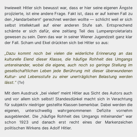
Inwieweit Hitler sich bewusst war, dass er hier seine eigenen Ängste
projizierte, ist eine andere Frage. Fakt ist, dass er auf keinen Fall zu
den „Handarbeitern“ gerechnet werden wollte — schlicht weil er sich
selbst intellektuell auf einer anderen Stufe sah. Entsprechend
schämte er sich dafür, eine zeitlang Teil des Lumpenproletariats
gewesen zu sein. Denn das war in seiner Wiener Jugendzeit ganz klar
der Fall. Scham und Ekel drückten sich bei Hitler so aus:
„Dazu kommt noch bei vielen die widerliche Erinnerung an das
kulturelle Elend dieser Klasse, die häufige Rohheit des Umgangs
untereinander, wobei die eigene, auch noch so geringe Stellung im
gesellschaftlichen Leben jede Berührung mit dieser überwundenen
Kultur- und Lebensstufe zu einer unerträglichen Belastung werden
lässt.“
(1v)
Mit dem Ausdruck „bei vielen“ meint Hitler aus Sicht des Autors auch
und vor allem sich selbst! Standesdünkel macht sich in Verachtung
für subjektiv niedriger gestellte Klassen bemerkbar. Dabei werden die
eigenen, unterschwellig wahrgenommenen Defizite vornehm
ausgeblendet. Die „häufige Rohheit des Umgangs miteinander“ war
schon 1923 und danach erst recht eines der Markenzeichen
politischen Wirkens des Adolf Hitler.