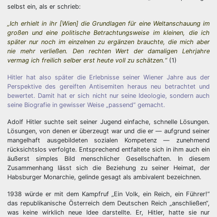
selbst ein, als er schrieb:
„Ich erhielt in ihr [Wien] die Grundlagen für eine Weltanschauung im
großen und eine politische Betrachtungsweise im kleinen, die ich
später nur noch im einzelnen zu ergänzen brauchte, die mich aber
nie mehr verließen. Den rechten Wert der damaligen Lehrjahre
vermag ich freilich selber erst heute voll zu schätzen.“
(1)
Hitler hat also später die Erlebnisse seiner Wiener Jahre aus der
Perspektive des gereiften Antisemiten heraus neu betrachtet und
bewertet. Damit hat er sich nicht nur seine Ideologie, sondern auch
seine Biografie in gewisser Weise „passend“ gemacht.
Adolf Hitler suchte seit seiner Jugend einfache, schnelle Lösungen.
Lösungen, von denen er überzeugt war und die er — aufgrund seiner
mangelhaft ausgebildeten sozialen Kompetenz — zunehmend
rücksichtslos verfolgte. Entsprechend entfaltete sich in ihm auch ein
äußerst simples Bild menschlicher Gesellschaften. In diesem
Zusammenhang lässt sich die Beziehung zu seiner Heimat, der
Habsburger Monarchie, gelinde gesagt als ambivalent bezeichnen.
1938 würde er mit dem Kampfruf „Ein Volk, ein Reich, ein Führer!“
das republikanische Österreich dem Deutschen Reich „anschließen“,
was keine wirklich neue Idee darstellte. Er, Hitler, hatte sie nur