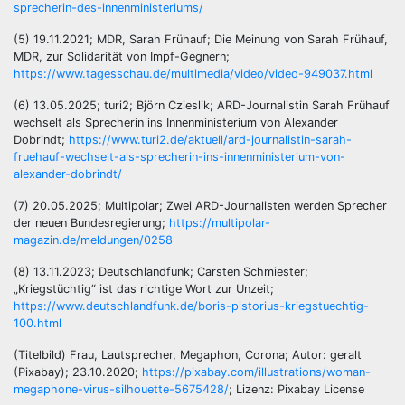
sprecherin-des-innenministeriums/
(5) 19.11.2021; MDR, Sarah Frühauf; Die Meinung von Sarah Frühauf,
MDR, zur Solidarität von Impf-Gegnern;
https://www.tagesschau.de/multimedia/video/video-949037.html
(6) 13.05.2025; turi2; Björn Czieslik; ARD-Journalistin Sarah Frühauf
wechselt als Sprecherin ins Innenministerium von Alexander
Dobrindt;
https://www.turi2.de/aktuell/ard-journalistin-sarah-
fruehauf-wechselt-als-sprecherin-ins-innenministerium-von-
alexander-dobrindt/
(7) 20.05.2025; Multipolar; Zwei ARD-Journalisten werden Sprecher
der neuen Bundesregierung;
https://multipolar-
magazin.de/meldungen/0258
(8) 13.11.2023; Deutschlandfunk; Carsten Schmiester;
„Kriegstüchtig“ ist das richtige Wort zur Unzeit;
https://www.deutschlandfunk.de/boris-pistorius-kriegstuechtig-
100.html
(Titelbild) Frau, Lautsprecher, Megaphon, Corona; Autor: geralt
(Pixabay); 23.10.2020;
https://pixabay.com/illustrations/woman-
megaphone-virus-silhouette-5675428/
; Lizenz: Pixabay License