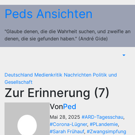
Zum
Peds Ansichten
Inhalt
springen
"Glaube denen, die die Wahrheit suchen, und zweifle an
denen, die sie gefunden haben." (André Gide)
Deutschland
Medienkritik
Nachrichten
Politik und
Gesellschaft
Zur Erinnerung (7)
Von
Ped
Mai 28, 2025
#ARD-Tagesschau
,
#Corona-Lügner
,
#PLandemie
,
#Sarah Frühauf
,
#Zwangsimpfung