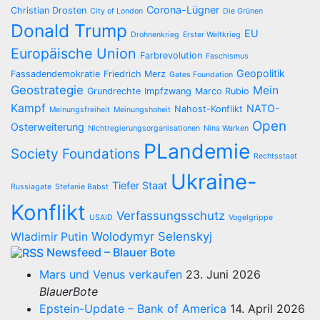
Corona-Lügner
Christian Drosten
City of London
Die Grünen
Donald Trump
EU
Drohnenkrieg
Erster Weltkrieg
Europäische Union
Farbrevolution
Faschismus
Geopolitik
Fassadendemokratie
Friedrich Merz
Gates Foundation
Geostrategie
Mein
Grundrechte
Impfzwang
Marco Rubio
Kampf
NATO-
Nahost-Konflikt
Meinungsfreiheit
Meinungshoheit
Open
Osterweiterung
Nichtregierungsorganisationen
Nina Warken
PLandemie
Society Foundations
Rechtsstaat
Ukraine-
Tiefer Staat
Russiagate
Stefanie Babst
Konflikt
Verfassungsschutz
USAID
Vogelgrippe
Wolodymyr Selenskyj
Wladimir Putin
Newsfeed – Blauer Bote
Mars und Venus verkaufen
23. Juni 2026
BlauerBote
Epstein-Update – Bank of America
14. April 2026