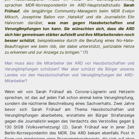
sprachen MDR-Korrespondentin im ARD-Hauptstadtstudio
Sarah
Frühauf
, die langjährige Community-Managerin beim MDR Evelyn
Miksch, Josephine Ballon von ‚HateAid‘ und die Journalistin Elin
Halvorsen darüber,
was man gegen Hassbotschaften und
Verunglimpfungen tun kann. Sie wünschten sich, dass die ARD
sich hier gemeinsam stärker aufstellt und ihre Mitarbeitenden noch
besser schützt
, beispielsweise durch die Berufung eines No-Hate-
Beauftragten wie beim rbb, der dabei unterstützt, justiziable Hetze
zu erkennen und zur Anzeige zu bringen.“
(1)
Man muss also die Mitarbeiter der ARD vor Hassbotschaften und
Verunglimpfungen schützen? Wer aber schützt die Bürger unseres
Landes vor den Hassbotschaften und Verunglimpfungen der ARD-
Mitarbeiter?
Wenn wir von Sarah Frühauf als Corona-Lügnerin und Hetzerin
sprechen, ist das auf jeden Fall schon einmal keine Verunglimpfung,
sondern die nüchterne Beschreibung eines Sachverhalts. Zwei Jahre
bevor sich Sarah Frühauf am Thema Hassbotschaften und
Verunglimpfungen abarbeitete, erstattete ein Bürger Strafanzeige
gegen die Journalistin wegen des Verdachts des Verstoßes gegen §
130 StGB (Volksverhetzung) (2). Sarah Frühauf war in jener Zeit
Berlin-Korrespondentin des MDR. Die ARD bekam ebenfalls Post in
Form von mindestens einer Programmbeschwerde, die sich auf eben