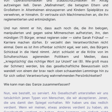
von Operationsmasken und Staubschutzmasken im Alltag
aufzwingen ließ. Deren „Maßnahmen“, die betagten Eltern und
Großeltern in Altenheimen einzusperren und Kindern Spielplätze zu
verwehren, er hinnahm. Er vertraute sich Machtmenschen an, die ihn
reglementierten und entmündigten.
Und nun nimmt er hin, dass auch noch die, die ihn belogen,
manipulierten und gegen seine Mitmenschen aufhetzten, ihn, den
mündigen (?) Bürger, erneut regieren oder — siehe Sarah Frühauf —
Karriere machen dürfen. Er verzeiht den Verantwortlichen nicht
einmal. Denn es ist ihm offenbar schlicht egal, wer sein, des Bürgers
Schicksal in die Hand nimmt. Jetzt schluckt er die Kröte von im
Schulterschluss agierenden Politikern und Medien, dass
„‚kriegstüchtig‘ das richtige Wort zur Unzeit“ sei (8). Wie groß muss
der Schmerz werden, bis das gesellschaftliche Bewusstsein sich
wandelt von einem der brav nach oben schauenden Lemminge hin zu
für sich selbst Verantwortung wahrnehmenden Persönlichkeiten?
Wie kann man das Ganze zusammenfassen?
Nun, wie bestellt, so serviert. Als Gesellschaft unterstellen wir uns
tatsächlich jenen Typen von Menschen, die wir akzeptieren. Jenen,
die uns damit den Spiegel vorhalten. Wir haben uns das redlich
verdient. Wenn wir meinen, etwas anderes verdient zu haben, als