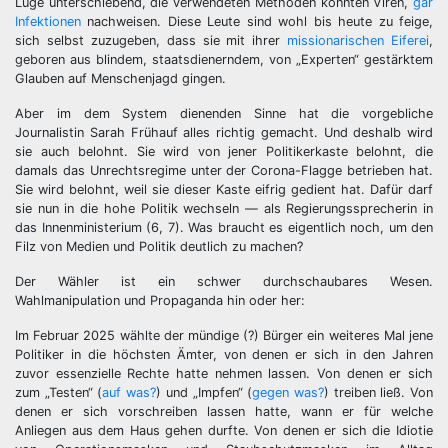
Lüge unterschiebend, die verwendeten Methoden könnten Viren,
gar
Infektionen
nachweisen. Diese Leute sind wohl bis heute zu feige,
sich selbst zuzugeben, dass sie mit ihrer
missionarischen Eiferei
,
geboren aus blindem, staatsdienerndem, von „Experten“ gestärktem
Glauben auf Menschenjagd gingen.
Aber im dem System dienenden Sinne hat die vorgebliche
Journalistin Sarah Frühauf alles richtig gemacht. Und deshalb wird
sie auch belohnt. Sie wird von jener Politikerkaste belohnt, die
damals das Unrechtsregime unter der Corona-Flagge betrieben hat.
Sie wird belohnt, weil sie dieser Kaste eifrig gedient hat. Dafür darf
sie nun in die hohe Politik wechseln — als Regierungssprecherin in
das Innenministerium (6, 7). Was braucht es eigentlich noch, um den
Filz von Medien und Politik deutlich zu machen?
Der Wähler ist ein schwer durchschaubares Wesen.
Wahlmanipulation und Propaganda hin oder her:
Im Februar 2025 wählte der mündige (?) Bürger ein weiteres Mal jene
Politiker in die höchsten Ämter, von denen er sich in den Jahren
zuvor essenzielle Rechte hatte nehmen lassen. Von denen er sich
zum „Testen“ (
auf was?
) und „Impfen“ (
gegen was?
) treiben ließ. Von
denen er sich vorschreiben lassen hatte, wann er für welche
Anliegen aus dem Haus gehen durfte. Von denen er sich die Idiotie