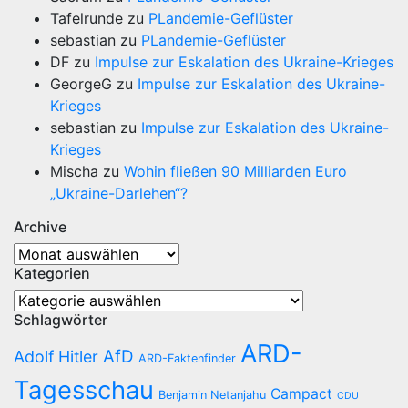
Tafelrunde
zu
PLandemie-Geflüster
sebastian
zu
PLandemie-Geflüster
DF
zu
Impulse zur Eskalation des Ukraine-Krieges
GeorgeG
zu
Impulse zur Eskalation des Ukraine-
Krieges
sebastian
zu
Impulse zur Eskalation des Ukraine-
Krieges
Mischa
zu
Wohin fließen 90 Milliarden Euro
„Ukraine-Darlehen“?
Archive
Archive
Kategorien
Kategorien
Schlagwörter
ARD-
AfD
Adolf Hitler
ARD-Faktenfinder
Tagesschau
Campact
Benjamin Netanjahu
CDU