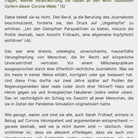
fragen, wieviel Verantwortung sie haben an den wohl Tausenden
Opfern dieser Corona-Welle.“
(5)
Dabei beließ sie es nicht. Den Beruf, ja die Berufung des Journalisten
beschmutzend, forderte sie, den Druck auf „Ungeimpfte“ zu
erhöhen. „Um den Geimpften Perspektiven zu bieten, müsste die
Politik deshalb, nach Ansicht Frühaufs, eine allgemeine Impfpflicht
einführen“ (4i).
Das war eine dreiste, unbelegte, unverschämte, hasserfüllte
Verunglimpfung von Menschen, die ihr Recht auf körperliche
Unversehrtheit vertraten. Vor einem Millionenpublikum
ausgesprochen durch eine öffentlich-rechtliche Journalistin. Was sie
bis heute in keiner Weise erklärt, korrigiert oder gar bedauert hat.
Und diese Frau durfte nur zwei Jahre später auf Podien der
Regierungsmedien über reale (oder doch eher fiktive?) Hass und
Hetze gegen sie und ihresgleichen fabulieren (siehe weiter oben).
Das ist nachträglich ein Schlag ins Gesicht all jener Menschen, die
sie in Zeiten der Pandemie-Simulation stigmatisiert hatte.
Wie gesagt, waren und sind sie alle, auch Sarah Frühauf, erstens in
Bezug auf Corona inkompetent und argumentieren entsprechend —
gerade deshalb, weil sie ja nicht dumm sind — idiotisch. Aber
schlimmer ist, dass sie allesamt offenlegen, dass sie auch von