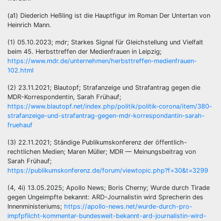
(a1) Diederich Heßling ist die Hauptfigur im Roman Der Untertan von
Heinrich Mann.
(1) 05.10.2023; mdr; Starkes Signal für Gleichstellung und Vielfalt
beim 45. Herbsttreffen der Medienfrauen in Leipzig;
https://www.mdr.de/unternehmen/herbsttreffen-medienfrauen-
102.html
(2) 23.11.2021; Blautopf; Strafanzeige und Strafantrag gegen die
MDR-Korrespondentin, Sarah Frühauf;
https://www.blautopf.net/index.php/politik/politik-corona/item/380-
strafanzeige-und-strafantrag-gegen-mdr-korrespondantin-sarah-
fruehauf
(3) 22.11.2021; Ständige Publikumskonferenz der öffentlich-
rechtlichen Medien; Maren Müller; MDR — Meinungsbeitrag von
Sarah Frühauf;
https://publikumskonferenz.de/forum/viewtopic.php?f=30&t=3299
(4, 4i) 13.05.2025; Apollo News; Boris Cherny; Wurde durch Tirade
gegen Ungeimpfte bekannt: ARD-Journalistin wird Sprecherin des
Innenministeriums;
https://apollo-news.net/wurde-durch-pro-
impfpflicht-kommentar-bundesweit-bekannt-ard-journalistin-wird-