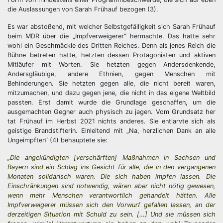
die Auslassungen von Sarah Frühauf bezogen (3).
Es war abstoßend, mit welcher Selbstgefälligkeit sich Sarah Frühauf
beim MDR über die „Impfverweigerer“ hermachte. Das hatte sehr
wohl ein Geschmäckle des Dritten Reiches. Denn als jenes Reich die
Bühne betreten hatte, hetzten dessen Protagonisten und aktiven
Mitläufer mit Worten. Sie hetzten gegen Andersdenkende,
Andersgläubige, andere Ethnien, gegen Menschen mit
Behinderungen. Sie hetzten gegen alle, die nicht bereit waren,
mitzumachen, und dazu gegen jene, die nicht in das eigene Weltbild
passten. Erst damit wurde die Grundlage geschaffen, um die
ausgemachten Gegner auch physisch zu jagen. Vom Grundsatz her
tat Frühauf im Herbst 2021 nichts anderes. Sie entlarvte sich als
geistige Brandstifterin. Einleitend mit „Na, herzlichen Dank an alle
Ungeimpften“ (4) behauptete sie:
„Die angekündigten [verschärften] Maßnahmen in Sachsen und
Bayern sind ein Schlag ins Gesicht für alle, die in den vergangenen
Monaten solidarisch waren. Die sich haben impfen lassen. Die
Einschränkungen sind notwendig, wären aber nicht nötig gewesen,
wenn mehr Menschen verantwortlich gehandelt hätten. Alle
Impfverweigerer müssen sich den Vorwurf gefallen lassen, an der
derzeitigen Situation mit Schuld zu sein. […] Und sie müssen sich