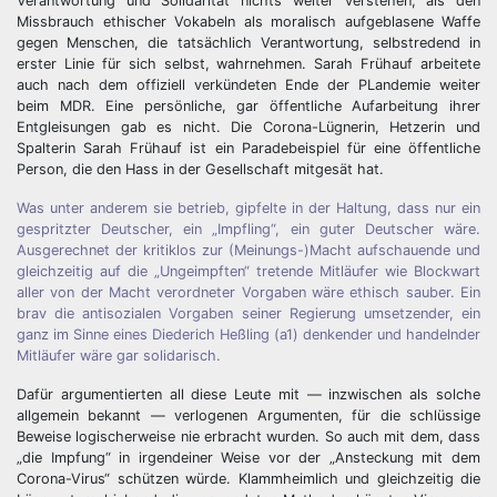
Verantwortung und Solidarität nichts weiter verstehen, als den
Missbrauch ethischer Vokabeln als moralisch aufgeblasene Waffe
gegen Menschen, die tatsächlich Verantwortung, selbstredend in
erster Linie für sich selbst, wahrnehmen. Sarah Frühauf arbeitete
auch nach dem offiziell verkündeten Ende der PLandemie weiter
beim MDR. Eine persönliche, gar öffentliche Aufarbeitung ihrer
Entgleisungen gab es nicht. Die Corona-Lügnerin, Hetzerin und
Spalterin Sarah Frühauf ist ein Paradebeispiel für eine öffentliche
Person, die den Hass in der Gesellschaft mitgesät hat.
Was unter anderem sie betrieb, gipfelte in der Haltung, dass nur ein
gespritzter Deutscher, ein „Impfling“, ein guter Deutscher wäre.
Ausgerechnet der kritiklos zur (Meinungs-)Macht aufschauende und
gleichzeitig auf die „Ungeimpften“ tretende Mitläufer wie Blockwart
aller von der Macht verordneter Vorgaben wäre ethisch sauber. Ein
brav die antisozialen Vorgaben seiner Regierung umsetzender, ein
ganz im Sinne eines Diederich Heßling (a1) denkender und handelnder
Mitläufer wäre gar solidarisch.
Dafür argumentierten all diese Leute mit — inzwischen als solche
allgemein bekannt — verlogenen Argumenten, für die schlüssige
Beweise logischerweise nie erbracht wurden. So auch mit dem, dass
„die Impfung“ in irgendeiner Weise vor der „Ansteckung mit dem
Corona-Virus“ schützen würde. Klammheimlich und gleichzeitig die