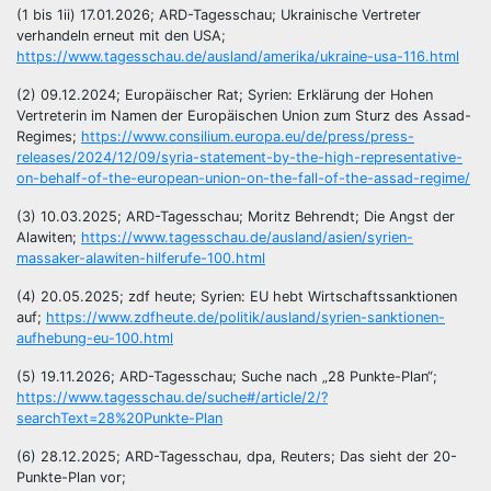
(1 bis 1ii) 17.01.2026; ARD-Tagesschau; Ukrainische Vertreter
verhandeln erneut mit den USA;
https://www.tagesschau.de/ausland/amerika/ukraine-usa-116.html
(2) 09.12.2024; Europäischer Rat; Syrien: Erklärung der Hohen
Vertreterin im Namen der Europäischen Union zum Sturz des Assad-
Regimes;
https://www.consilium.europa.eu/de/press/press-
releases/2024/12/09/syria-statement-by-the-high-representative-
on-behalf-of-the-european-union-on-the-fall-of-the-assad-regime/
(3) 10.03.2025; ARD-Tagesschau; Moritz Behrendt; Die Angst der
Alawiten;
https://www.tagesschau.de/ausland/asien/syrien-
massaker-alawiten-hilferufe-100.html
(4) 20.05.2025; zdf heute; Syrien: EU hebt Wirtschaftssanktionen
auf;
https://www.zdfheute.de/politik/ausland/syrien-sanktionen-
aufhebung-eu-100.html
(5) 19.11.2026; ARD-Tagesschau; Suche nach „28 Punkte-Plan“;
https://www.tagesschau.de/suche#/article/2/?
searchText=28%20Punkte-Plan
(6) 28.12.2025; ARD-Tagesschau, dpa, Reuters; Das sieht der 20-
Punkte-Plan vor;