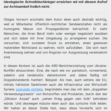
Ideologische Schreibtischkrieger erreichen wir mit diesem Aufruf
zur Achtsamkeit freilich nicht.
Obiges Vorwort erscheint dem Autor eben auch deshalb wichtig,
weil er Mitarbeiter öffentlich-rechtlicher Sendeanstalten nicht als
homogene Masse von Propagandisten betrachtet. Er sieht
Menschen, die ihren Beruf mehr oder weniger begeistert ausüben
und sich dabei mit ihrer Umgebung zu arrangieren suchen. Die
versuchen, sich sozialem Druck zu entziehen, einen gewissen
materiellen Wohlstand zu wahren, nicht aufzufallen. Die sich nach
Anerkennung sehnen und von Ängsten vor Ausgrenzung vereinnahmt
sind.
In diesen Kontext ist auch die ARD-Berichterstattung zum Ukraine-
Konflikt einzuordnen. Eine, die nach wie vor parteiisch, vorwertend,
selektiv und tendenziös daherkommt und dabei fleißig mit
Doppelstandards hantiert. Beispiel: Als man, auch seitens der EU,
mittels härtester Sanktionen auch die Infrastruktur und Wirtschaft
Syriens
zugrunde richtete
, begründete man das mit dem „doppelten
Verwendungszweck“ von Rohstoffen und Produkten, durch den der
„Diktator Assad“ auch „seinen Krieg gegen sein Volk“ betreiben
würde. Und deswegen müsste eben auch das syrische Volk leiden.
Wir halten an dieser Stelle fest, dass diese Vorwürfe sich im