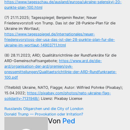
https://www.tagesschau.de/ausland/europa/ukraine-selenskyj-20-
punkte-plan-100.html
(7) 21.11.2025; Tagesspiegel; Benjamin Reuter; Neuer
Friedensvorstoß von Trump. Das ist der 28-Punkte-Plan für die
Ukraine im Wortlaut;
https://www.tagesspiegel.de/internationales/neuer-
friedensvorstoss-der-usa-das-ist-der-28-punkte-plan-fur-die-
ukraine-im-wortlaut-14903711.html
(8) 28.11.2023; ARD; Qualitätsrichtlinie der Rundfunkräte für die
ARD-Gemeinschaftsangebote;
https://www.ard.de/die-
ard/organisation-der-ard/gremien/gvk-
pressemitteilungen/Qualitaetsrichtlinie-der-ARD-Rundfunkraete-
100.pdf
(Titelbild) Ukraine, NATO, Flagge; Autor: Wilfried Pohnke (Pixabay);
15.04.2022;
https://pixabay.com/photos/nato-ukraine-flag-
solidarity-7131948/
; Lizenz: Pixabay License
Beitragsnavigation
Russlands Oligarchen und die City of London
Donald Trump — Provokation oder Irritation?
Von
Ped