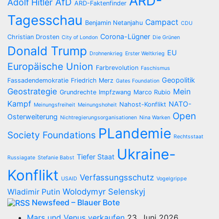
ARD-
AfD
Adolf Hitler
ARD-Faktenfinder
Tagesschau
Campact
Benjamin Netanjahu
CDU
Corona-Lügner
Christian Drosten
City of London
Die Grünen
Donald Trump
EU
Drohnenkrieg
Erster Weltkrieg
Europäische Union
Farbrevolution
Faschismus
Geopolitik
Fassadendemokratie
Friedrich Merz
Gates Foundation
Geostrategie
Mein
Grundrechte
Impfzwang
Marco Rubio
Kampf
NATO-
Nahost-Konflikt
Meinungsfreiheit
Meinungshoheit
Open
Osterweiterung
Nichtregierungsorganisationen
Nina Warken
PLandemie
Society Foundations
Rechtsstaat
Ukraine-
Tiefer Staat
Russiagate
Stefanie Babst
Konflikt
Verfassungsschutz
USAID
Vogelgrippe
Wolodymyr Selenskyj
Wladimir Putin
Newsfeed – Blauer Bote
Mars und Venus verkaufen
23. Juni 2026