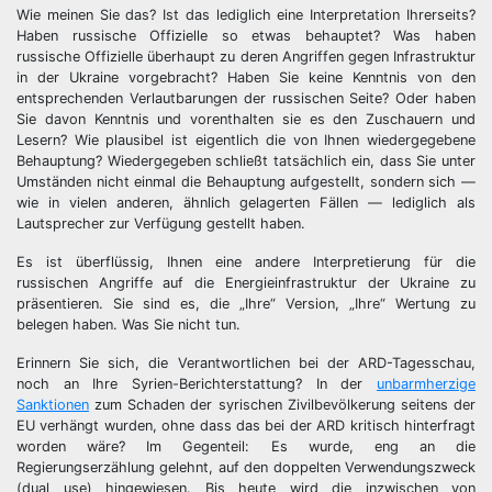
Wie meinen Sie das? Ist das lediglich eine Interpretation Ihrerseits?
Haben russische Offizielle so etwas behauptet? Was haben
russische Offizielle überhaupt zu deren Angriffen gegen Infrastruktur
in der Ukraine vorgebracht? Haben Sie keine Kenntnis von den
entsprechenden Verlautbarungen der russischen Seite? Oder haben
Sie davon Kenntnis und vorenthalten sie es den Zuschauern und
Lesern? Wie plausibel ist eigentlich die von Ihnen wiedergegebene
Behauptung? Wiedergegeben schließt tatsächlich ein, dass Sie unter
Umständen nicht einmal die Behauptung aufgestellt, sondern sich —
wie in vielen anderen, ähnlich gelagerten Fällen — lediglich als
Lautsprecher zur Verfügung gestellt haben.
Es ist überflüssig, Ihnen eine andere Interpretierung für die
russischen Angriffe auf die Energieinfrastruktur der Ukraine zu
präsentieren. Sie sind es, die „Ihre“ Version, „Ihre“ Wertung zu
belegen haben. Was Sie nicht tun.
Erinnern Sie sich, die Verantwortlichen bei der ARD-Tagesschau,
noch an Ihre Syrien-Berichterstattung? In der
unbarmherzige
Sanktionen
zum Schaden der syrischen Zivilbevölkerung seitens der
EU verhängt wurden, ohne dass das bei der ARD kritisch hinterfragt
worden wäre? Im Gegenteil: Es wurde, eng an die
Regierungserzählung gelehnt, auf den doppelten Verwendungszweck
(dual use) hingewiesen. Bis heute wird die inzwischen von