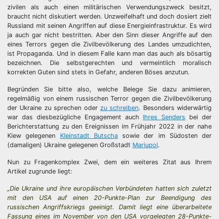
zivilen als auch einen militärischen Verwendungszweck besitzt,
braucht nicht diskutiert werden. Unzweifelhaft und doch dosiert zielt
Russland mit seinen Angriffen auf diese Energieinfrastruktur. Es wird
ja auch gar nicht bestritten. Aber den Sinn dieser Angriffe auf den
eines Terrors gegen die Zivilbevölkerung des Landes umzudichten,
ist Propaganda. Und in diesem Falle kann man das auch als bösartig
bezeichnen. Die selbstgerechten und vermeintlich moralisch
korrekten Guten sind stets in Gefahr, anderen Böses anzutun.
Begründen Sie bitte also, welche Belege Sie dazu animieren,
regelmäßig von einem russischen Terror gegen die Zivilbevölkerung
der Ukraine zu sprechen oder
zu schreiben
. Besonders widerwärtig
war das diesbezügliche Engagement auch
Ihres Senders
bei der
Berichterstattung zu den Ereignissen im Frühjahr 2022 in der nahe
Kiew gelegenen
Kleinstadt Butscha
sowie der im Südosten der
(damaligen) Ukraine gelegenen Großstadt
Mariupol
.
Nun zu Fragenkomplex Zwei, dem ein weiteres Zitat aus Ihrem
Artikel zugrunde liegt:
„Die Ukraine und ihre europäischen Verbündeten hatten sich zuletzt
mit den USA auf einen 20-Punkte-Plan zur Beendigung des
russischen Angriffskriegs geeinigt. Damit liegt eine überarbeitete
Fassung eines im November von den USA vorgelegten 28-Punkte-