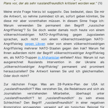
Plans vor, der als sehr russlandfreundlich kritisiert worden war.“
(1i)
Meine erste Frage hierzu ist suggestiv. Das bedeutet, dass Sie mir
die Antwort, so nehme zumindest ich an, sofort geben könnten, Sie
diese mir aber vorenthalten müssen. In diesem Sinne frage ich:
Warum verwenden Sie permanent den Begriff „russischer
Angriffskrieg“? So Sie doch weder damals noch heute von einem
völkerrechtswidrigen NATO-Angriffskrieg gegen Jugoslawien
sprachen, auch nicht von einem völkerrechtswidrigen NATO-
Angriffskrieg
gegen Libyen
oder von einem völkerrechtswidrigen
Angriffskrieg mehrerer NATO-Staaten gegen den Irak? Warum fiel
Ihnen außerdem nicht der Begriff völkerrechtswidriger Angriffskrieg
ein, als NATO-Truppen
in Afghanistan
einfielen? Also: Warum ist nun
ausgerechnet Russlands Intervention in der Ukraine als
„völkerrechtswidriger Angriffskrieg“ permanent und prominent
herauszustellen? Die Antwort kennen Sie und ich gleichermaßen.
Oder doch nicht?
Zur nächsten Frage: Was am 28-Punkte-Plan der USA ist
„russlandfreundlich“? Was verstehen Sie, die Redakteure und sich als
Journalisten verstehenden Mitarbeiter, überhaupt unter
„russlandfreundlich“? Ist „russlandfreundlich“ zu sein etwas
Schlechtes? Den Begriff „russlandfreundlich“ in einer negativen
Konnotation anzuwenden, verweist auf ein typisches Beispiel für