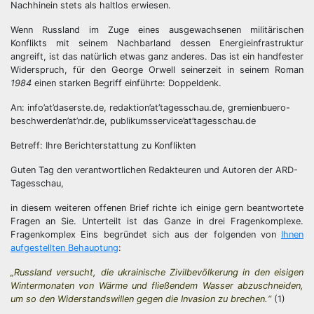
Nachhinein stets als haltlos erwiesen.
Wenn Russland im Zuge eines ausgewachsenen militärischen
Konflikts mit seinem Nachbarland dessen Energieinfrastruktur
angreift, ist das natürlich etwas ganz anderes. Das ist ein handfester
Widerspruch, für den George Orwell seinerzeit in seinem Roman
1984
einen starken Begriff einführte: Doppeldenk.
An: info’at’daserste.de, redaktion’at’tagesschau.de, gremienbuero-
beschwerden’at’ndr.de, publikumsservice’at’tagesschau.de
Betreff: Ihre Berichterstattung zu Konflikten
Guten Tag den verantwortlichen Redakteuren und Autoren der ARD-
Tagesschau,
in diesem weiteren offenen Brief richte ich einige gern beantwortete
Fragen an Sie. Unterteilt ist das Ganze in drei Fragenkomplexe.
Fragenkomplex Eins begründet sich aus der folgenden von
Ihnen
aufgestellten Behauptung
:
„Russland versucht, die ukrainische Zivilbevölkerung in den eisigen
Wintermonaten von Wärme und fließendem Wasser abzuschneiden,
um so den Widerstandswillen gegen die Invasion zu brechen.“
(1)