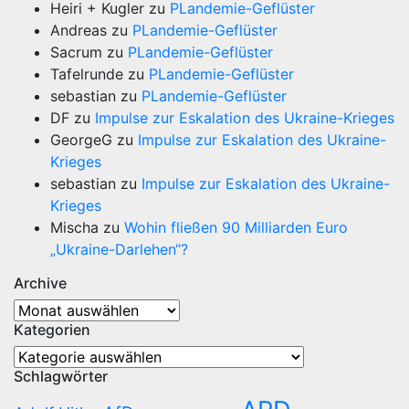
Heiri + Kugler
zu
PLandemie-Geflüster
Andreas
zu
PLandemie-Geflüster
Sacrum
zu
PLandemie-Geflüster
Tafelrunde
zu
PLandemie-Geflüster
sebastian
zu
PLandemie-Geflüster
DF
zu
Impulse zur Eskalation des Ukraine-Krieges
GeorgeG
zu
Impulse zur Eskalation des Ukraine-
Krieges
sebastian
zu
Impulse zur Eskalation des Ukraine-
Krieges
Mischa
zu
Wohin fließen 90 Milliarden Euro
„Ukraine-Darlehen“?
Archive
Archive
Kategorien
Kategorien
Schlagwörter