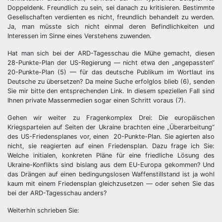
Doppeldenk. Freundlich zu sein, sei danach zu kritisieren. Bestimmte
Gesellschaften verdienten es nicht, freundlich behandelt zu werden.
Ja, man müsste sich nicht einmal deren Befindlichkeiten und
Interessen im Sinne eines Verstehens zuwenden.
Hat man sich bei der ARD-Tagesschau die Mühe gemacht, diesen
28-Punkte-Plan der US-Regierung — nicht etwa den „angepassten“
20-Punkte-Plan (5) — für das deutsche Publikum im Wortlaut ins
Deutsche zu übersetzen? Da meine Suche erfolglos blieb (6), senden
Sie mir bitte den entsprechenden Link. In diesem speziellen Fall sind
Ihnen private Massenmedien sogar einen Schritt voraus (7).
Gehen wir weiter zu Fragenkomplex Drei: Die europäischen
Kriegsparteien auf Seiten der Ukraine brachten eine „Überarbeitung“
des US-Friedensplanes vor, einen 20-Punkte-Plan. Sie agierten also
nicht, sie reagierten auf einen Friedensplan. Dazu frage ich Sie:
Welche initialen, konkreten Pläne für eine friedliche Lösung des
Ukraine-Konflikts sind bislang aus dem EU-Europa gekommen? Und
das Drängen auf einen bedingungslosen Waffenstillstand ist ja wohl
kaum mit einem Friedensplan gleichzusetzen — oder sehen Sie das
bei der ARD-Tagesschau anders?
Weiterhin schrieben Sie: