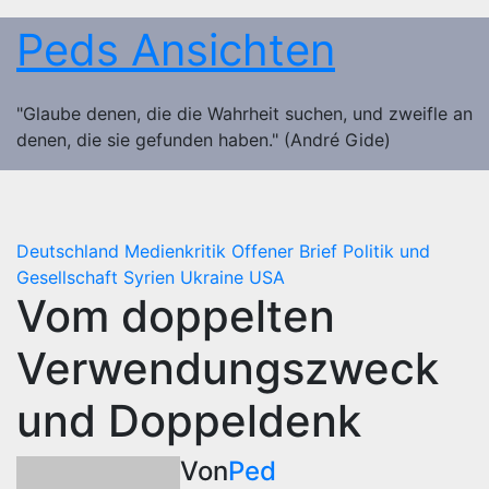
Zum
Peds Ansichten
Inhalt
springen
"Glaube denen, die die Wahrheit suchen, und zweifle an
denen, die sie gefunden haben." (André Gide)
Deutschland
Medienkritik
Offener Brief
Politik und
Gesellschaft
Syrien
Ukraine
USA
Vom doppelten
Verwendungszweck
und Doppeldenk
Von
Ped