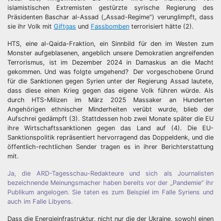
islamistischen Extremisten gestürzte syrische Regierung des
Präsidenten Baschar al-Assad („Assad-Regime“) verunglimpft, dass
sie ihr Volk mit
Giftgas
und
Fassbomben
terrorisiert hätte (2).
HTS, eine al-Qaida-Fraktion, ein Sinnbild für den im Westen zum
Monster aufgeblasenen, angeblich unsere Demokratien angreifenden
Terrorismus, ist im Dezember 2024 in Damaskus an die Macht
gekommen. Und was folgte umgehend? Der vorgeschobene Grund
für die Sanktionen gegen Syrien unter der Regierung Assad lautete,
dass diese einen Krieg gegen das eigene Volk führen würde. Als
durch HTS-Milizen im März 2025 Massaker an Hunderten
Angehörigen ethnischer Minderheiten verübt wurde, blieb der
Aufschrei gedämpft (3). Stattdessen hob zwei Monate später die EU
ihre Wirtschaftssanktionen gegen das Land auf (4). Die EU-
Sanktionspolitik repräsentiert hervorragend das Doppeldenk, und die
öffentlich-rechtlichen Sender tragen es in ihrer Berichterstattung
mit.
Ja, die ARD-Tagesschau-Redakteure und sich als Journalisten
bezeichnende Meinungsmacher haben bereits vor der „Pandemie“ ihr
Publikum angelogen. Sie taten es zum Beispiel im Falle Syriens und
auch im Falle Libyens.
Dass die Energieinfrastruktur, nicht nur die der Ukraine, sowohl einen