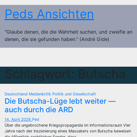
Zum
Peds Ansichten
Inhalt
springen
"Glaube denen, die die Wahrheit suchen, und zweifle an
denen, die sie gefunden haben." (André Gide)
Schlagwort:
Butscha
Deutschland
Medienkritik
Politik und Gesellschaft
Die Butscha-Lüge lebt weiter —
auch durch die ARD
14. April 2026
Ped
Über die ungebrochene Kriegspropaganda im Informationsraum Vier
Jahre nach der Inszenierung eines Massakers von Butscha beweisen
die öffentlich-rechtlichen Sender, dass…