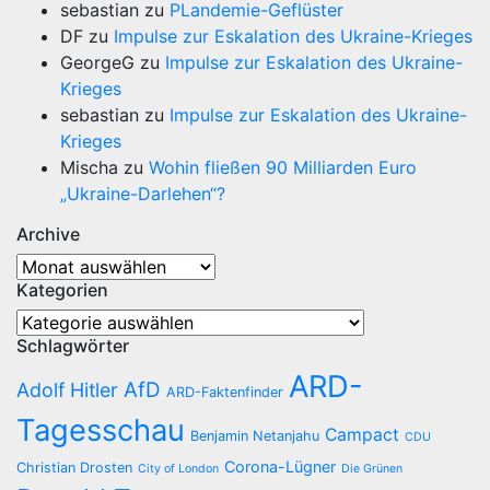
sebastian
zu
PLandemie-Geflüster
DF
zu
Impulse zur Eskalation des Ukraine-Krieges
GeorgeG
zu
Impulse zur Eskalation des Ukraine-
Krieges
sebastian
zu
Impulse zur Eskalation des Ukraine-
Krieges
Mischa
zu
Wohin fließen 90 Milliarden Euro
„Ukraine-Darlehen“?
Archive
Archive
Kategorien
Kategorien
Schlagwörter
ARD-
AfD
Adolf Hitler
ARD-Faktenfinder
Tagesschau
Campact
Benjamin Netanjahu
CDU
Corona-Lügner
Christian Drosten
City of London
Die Grünen