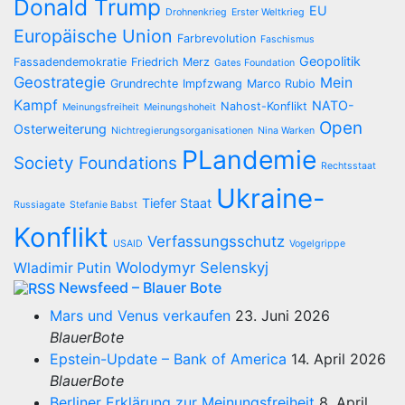
Donald Trump
EU
Drohnenkrieg
Erster Weltkrieg
Europäische Union
Farbrevolution
Faschismus
Geopolitik
Fassadendemokratie
Friedrich Merz
Gates Foundation
Geostrategie
Mein
Grundrechte
Impfzwang
Marco Rubio
Kampf
NATO-
Nahost-Konflikt
Meinungsfreiheit
Meinungshoheit
Open
Osterweiterung
Nichtregierungsorganisationen
Nina Warken
PLandemie
Society Foundations
Rechtsstaat
Ukraine-
Tiefer Staat
Russiagate
Stefanie Babst
Konflikt
Verfassungsschutz
USAID
Vogelgrippe
Wolodymyr Selenskyj
Wladimir Putin
Newsfeed – Blauer Bote
Mars und Venus verkaufen
23. Juni 2026
BlauerBote
Epstein-Update – Bank of America
14. April 2026
BlauerBote
Berliner Erklärung zur Meinungsfreiheit
8. April