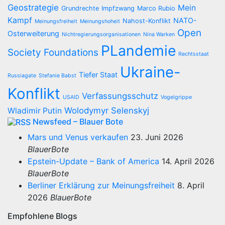
Geostrategie
Mein
Grundrechte
Impfzwang
Marco Rubio
Kampf
NATO-
Nahost-Konflikt
Meinungsfreiheit
Meinungshoheit
Open
Osterweiterung
Nichtregierungsorganisationen
Nina Warken
PLandemie
Society Foundations
Rechtsstaat
Ukraine-
Tiefer Staat
Russiagate
Stefanie Babst
Konflikt
Verfassungsschutz
USAID
Vogelgrippe
Wolodymyr Selenskyj
Wladimir Putin
Newsfeed – Blauer Bote
Mars und Venus verkaufen
23. Juni 2026
BlauerBote
Epstein-Update – Bank of America
14. April 2026
BlauerBote
Berliner Erklärung zur Meinungsfreiheit
8. April
2026
BlauerBote
Empfohlene Blogs