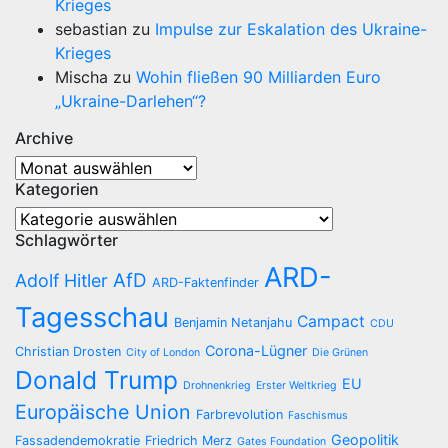
Krieges
sebastian
zu
Impulse zur Eskalation des Ukraine-
Krieges
Mischa
zu
Wohin fließen 90 Milliarden Euro
„Ukraine-Darlehen“?
Archive
Archive
Kategorien
Kategorien
Schlagwörter
ARD-
AfD
Adolf Hitler
ARD-Faktenfinder
Tagesschau
Campact
Benjamin Netanjahu
CDU
Corona-Lügner
Christian Drosten
City of London
Die Grünen
Donald Trump
EU
Drohnenkrieg
Erster Weltkrieg
Europäische Union
Farbrevolution
Faschismus
Geopolitik
Fassadendemokratie
Friedrich Merz
Gates Foundation