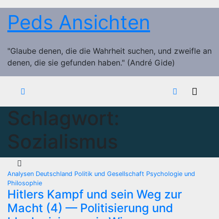
Zum
Peds Ansichten
Inhalt
springen
"Glaube denen, die die Wahrheit suchen, und zweifle an
denen, die sie gefunden haben." (André Gide)
Schlagwort:
Sozialismus
Analysen
Deutschland
Politik und Gesellschaft
Psychologie und
Philosophie
Hitlers Kampf und sein Weg zur
Macht (4) — Politisierung und