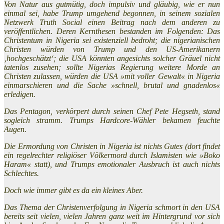
Von Natur aus gutmütig, doch impulsiv und gläubig, wie er nun
einmal sei, habe Trump umgehend begonnen, in seinem sozialen
Netzwerk Truth Social einen Beitrag nach dem anderen zu
veröffentlichen. Deren Kernthesen bestanden im Folgenden: Das
Christentum in Nigeria sei existenziell bedroht; die nigerianischen
Christen würden von Trump und den US-Amerikanern
‚hochgeschätzt‘; die USA könnten angesichts solcher Gräuel nicht
tatenlos zusehen; sollte Nigerias Regierung weitere Morde an
Christen zulassen, würden die USA »mit voller Gewalt« in Nigeria
einmarschieren und die Sache »schnell, brutal und gnadenlos«
erledigen.
Das Pentagon, verkörpert durch seinen Chef Pete Hegseth, stand
sogleich stramm. Trumps Hardcore-Wähler bekamen feuchte
Augen.
Die Ermordung von Christen in Nigeria ist nichts Gutes (dort findet
ein regelrechter religiöser Völkermord durch Islamisten wie »Boko
Haram« statt), und Trumps emotionaler Ausbruch ist auch nichts
Schlechtes.
Doch wie immer gibt es da ein kleines Aber.
Das Thema der Christenverfolgung in Nigeria schmort in den USA
bereits seit vielen, vielen Jahren ganz weit im Hintergrund vor sich