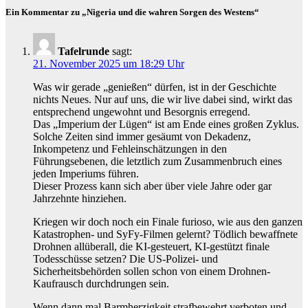
Ein Kommentar zu „Nigeria und die wahren Sorgen des Westens“
Tafelrunde
sagt:
21. November 2025 um 18:29 Uhr
Was wir gerade „genießen“ dürfen, ist in der Geschichte
nichts Neues. Nur auf uns, die wir live dabei sind, wirkt das
entsprechend ungewohnt und Besorgnis erregend.
Das „Imperium der Lügen“ ist am Ende eines großen Zyklus.
Solche Zeiten sind immer gesäumt von Dekadenz,
Inkompetenz und Fehleinschätzungen in den
Führungsebenen, die letztlich zum Zusammenbruch eines
jeden Imperiums führen.
Dieser Prozess kann sich aber über viele Jahre oder gar
Jahrzehnte hinziehen.
Kriegen wir doch noch ein Finale furioso, wie aus den ganzen
Katastrophen- und SyFy-Filmen gelernt? Tödlich bewaffnete
Drohnen allüberall, die KI-gesteuert, KI-gestützt finale
Todesschüsse setzen? Die US-Polizei- und
Sicherheitsbehörden sollen schon von einem Drohnen-
Kaufrausch durchdrungen sein.
Wenn dann mal Barmherzigkeit strafbewehrt verboten und