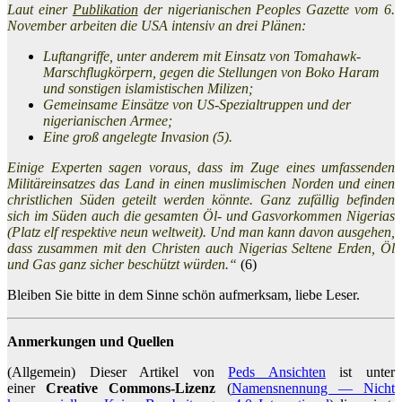
Laut einer
Publikation
der nigerianischen Peoples Gazette vom 6.
November arbeiten die USA intensiv an drei Plänen:
Luftangriffe, unter anderem mit Einsatz von Tomahawk-
Marschflugkörpern, gegen die Stellungen von Boko Haram
und sonstigen islamistischen Milizen;
Gemeinsame Einsätze von US-Spezialtruppen und der
nigerianischen Armee;
Eine groß angelegte Invasion (5).
Einige Experten sagen voraus, dass im Zuge eines umfassenden
Militäreinsatzes das Land in einen muslimischen Norden und einen
christlichen Süden geteilt werden könnte. Ganz zufällig befinden
sich im Süden auch die gesamten Öl- und Gasvorkommen Nigerias
(Platz elf respektive neun weltweit). Und man kann davon ausgehen,
dass zusammen mit den Christen auch Nigerias Seltene Erden, Öl
und Gas ganz sicher beschützt würden.“
(6)
Bleiben Sie bitte in dem Sinne schön aufmerksam, liebe Leser.
Anmerkungen und Quellen
(Allgemein) Dieser Artikel von
Peds Ansichten
ist unter
einer
Creative Commons-Lizenz
(
Namensnennung — Nicht