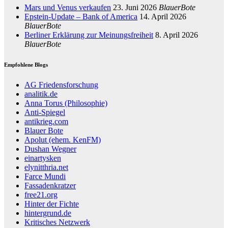
Mars und Venus verkaufen
23. Juni 2026
BlauerBote
Epstein-Update – Bank of America
14. April 2026
BlauerBote
Berliner Erklärung zur Meinungsfreiheit
8. April 2026
BlauerBote
Empfohlene Blogs
AG Friedensforschung
analitik.de
Anna Torus (Philosophie)
Anti-Spiegel
antikrieg.com
Blauer Bote
Apolut (ehem. KenFM)
Dushan Wegner
einartysken
elynitthria.net
Farce Mundi
Fassadenkratzer
free21.org
Hinter der Fichte
hintergrund.de
Kritisches Netzwerk