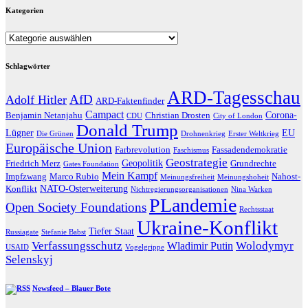
Kategorien
Kategorien
Schlagwörter
ARD-Tagesschau
AfD
Adolf Hitler
ARD-Faktenfinder
Campact
Corona-
Benjamin Netanjahu
Christian Drosten
CDU
City of London
Donald Trump
Lügner
EU
Die Grünen
Drohnenkrieg
Erster Weltkrieg
Europäische Union
Farbrevolution
Fassadendemokratie
Faschismus
Geostrategie
Geopolitik
Friedrich Merz
Grundrechte
Gates Foundation
Mein Kampf
Impfzwang
Marco Rubio
Nahost-
Meinungsfreiheit
Meinungshoheit
NATO-Osterweiterung
Konflikt
Nichtregierungsorganisationen
Nina Warken
PLandemie
Open Society Foundations
Rechtsstaat
Ukraine-Konflikt
Tiefer Staat
Russiagate
Stefanie Babst
Verfassungsschutz
Wolodymyr
Wladimir Putin
USAID
Vogelgrippe
Selenskyj
Newsfeed – Blauer Bote