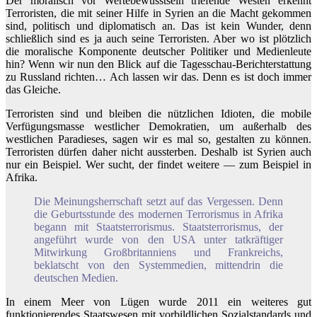
Der moralisch vor Wertebewusstsein triefende Westen erkennt
Terroristen, die mit seiner Hilfe in Syrien an die Macht gekommen
sind, politisch und diplomatisch an. Das ist kein Wunder, denn
schließlich sind es ja auch seine Terroristen. Aber wo ist plötzlich
die moralische Komponente deutscher Politiker und Medienleute
hin? Wenn wir nun den Blick auf die Tagesschau-Berichterstattung
zu Russland richten… Ach lassen wir das. Denn es ist doch immer
das Gleiche.
Terroristen sind und bleiben die nützlichen Idioten, die mobile
Verfügungsmasse westlicher Demokratien, um außerhalb des
westlichen Paradieses, sagen wir es mal so, gestalten zu können.
Terroristen dürfen daher nicht aussterben. Deshalb ist Syrien auch
nur ein Beispiel. Wer sucht, der findet weitere — zum Beispiel in
Afrika.
Die Meinungsherrschaft setzt auf das Vergessen. Denn
die Geburtsstunde des modernen Terrorismus in Afrika
begann mit Staatsterrorismus. Staatsterrorismus, der
angeführt wurde von den USA unter tatkräftiger
Mitwirkung Großbritanniens und Frankreichs,
beklatscht von den Systemmedien, mittendrin die
deutschen Medien.
In einem Meer von Lügen wurde 2011 ein weiteres gut
funktionierendes Staatswesen mit vorbildlichen Sozialstandards und