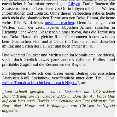
entwickelter Infrastruktur zerschlagen:
Libyen
. Dafür fütterten die
Staatsterroristen die Terroristen vor Ort in Libyen mit Geld, Waffen,
Informationen und Logistik. Ohne dieses Verbrechen gäbe es heute
auch nicht die islamistischen Terroristen von Boko Haram, die heute
weite Teile Nordafrikas
unsicher machen
. Denn Unmengen von
Waffen, auch der zerschlagenen libyschen Armee, strömten in
Richtung Sahel-Zone. Abgesehen einmal davon, dass die Terroristen
von Boko Haram die gleiche Rolle übernommen haben, wie das
beim Islamischen Staat und al-Qaida (im Grunde ein und dasselbe)
im Irak und Syrien der Fall war und noch immer ist (4).
Und während Politiker und Medien sich im Moralisieren überbieten,
steckt doch letztlich etwas ganz anderes dahinter: Einfluss und
profitabler Zugriff auf die Ressourcen der Regionen.
Im Folgenden biete ich dem Leser einen Beitrag des russischen
Analysten Kirill Strelnikow, veröffentlicht unter dem Titel „
USA
wollen Tomahawks schicken … nach Nigeria
”, an:
„Laut schnell gereiften urbanen Legenden hat US-Präsident
Donald Trump am 31. Oktober 2025 an Bord der Air Force One
auf dem Weg nach Florida eine Sendung des Fernsehkanals Fox
News über Morde und Verfolgungen von Christen in Nigeria
angesehen.