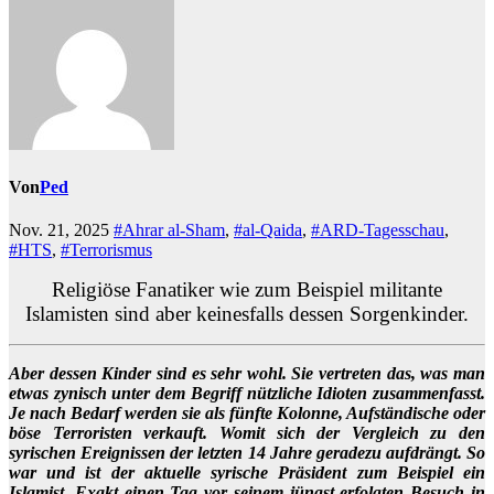
Von
Ped
Nov. 21, 2025
#Ahrar al-Sham
,
#al-Qaida
,
#ARD-Tagesschau
,
#HTS
,
#Terrorismus
Religiöse Fanatiker wie zum Beispiel militante
Islamisten sind aber keinesfalls dessen Sorgenkinder.
Aber dessen Kinder sind es sehr wohl. Sie vertreten das, was man
etwas zynisch unter dem Begriff nützliche Idioten zusammenfasst.
Je nach Bedarf werden sie als fünfte Kolonne, Aufständische oder
böse Terroristen verkauft. Womit sich der Vergleich zu den
syrischen Ereignissen der letzten 14 Jahre geradezu aufdrängt. So
war und ist der aktuelle syrische Präsident zum Beispiel ein
Islamist. Exakt einen Tag vor seinem jüngst erfolgten Besuch in