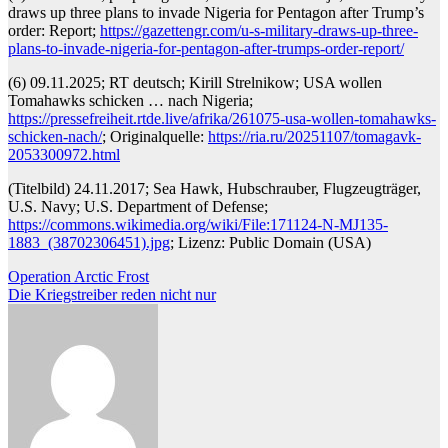
draws up three plans to invade Nigeria for Pentagon after Trump’s
order: Report;
https://gazettengr.com/u-s-military-draws-up-three-
plans-to-invade-nigeria-for-pentagon-after-trumps-order-report/
(6) 09.11.2025; RT deutsch; Kirill Strelnikow; USA wollen
Tomahawks schicken … nach Nigeria;
https://pressefreiheit.rtde.live/afrika/261075-usa-wollen-tomahawks-
schicken-nach/
; Originalquelle:
https://ria.ru/20251107/tomagavk-
2053300972.html
(Titelbild) 24.11.2017; Sea Hawk, Hubschrauber, Flugzeugträger,
U.S. Navy; U.S. Department of Defense;
https://commons.wikimedia.org/wiki/File:171124-N-MJ135-
1883_(38702306451).jpg
; Lizenz: Public Domain (USA)
Beitragsnavigation
Operation Arctic Frost
Die Kriegstreiber reden nicht nur