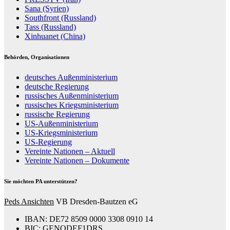
Sana (Syrien)
Southfront (Russland)
Tass (Russland)
Xinhuanet (China)
Behörden, Organisationen
deutsches Außenministerium
deutsche Regierung
russisches Außenministerium
russisches Kriegsministerium
russische Regierung
US-Außenministerium
US-Kriegsministerium
US-Regierung
Vereinte Nationen – Aktuell
Vereinte Nationen – Dokumente
Sie möchten PA unterstützen?
Peds Ansichten
VB Dresden-Bautzen eG
IBAN: DE72 8509 0000 3308 0910 14
BIC: GENODEF1DRS