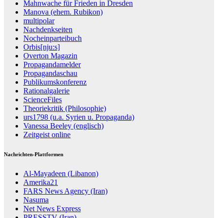
Mahnwache für Frieden in Dresden
Manova (ehem. Rubikon)
multipolar
Nachdenkseiten
Nocheinparteibuch
Orbis[nju:s]
Overton Magazin
Propagandamelder
Propagandaschau
Publikumskonferenz
Rationalgalerie
ScienceFiles
Theoriekritik (Philosophie)
urs1798 (u.a. Syrien u. Propaganda)
Vanessa Beeley (englisch)
Zeitgeist online
Nachrichten-Plattformen
Al-Mayadeen (Libanon)
Amerika21
FARS News Agency (Iran)
Nasuma
Net News Express
PRESSTV (Iran)