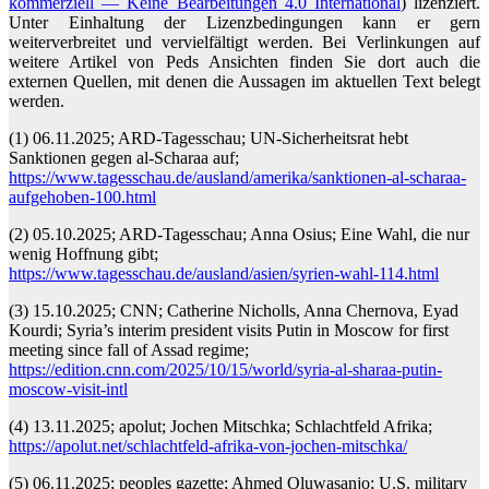
kommerziell
—
Keine Bearbeitungen 4.0 International
) lizenziert.
Unter Einhaltung der Lizenzbedingungen kann er gern
weiterverbreitet und vervielfältigt werden. Bei Verlinkungen auf
weitere Artikel von Peds Ansichten finden Sie dort auch die
externen Quellen, mit denen die Aussagen im aktuellen Text belegt
werden.
(1) 06.11.2025; ARD-Tagesschau; UN-Sicherheitsrat hebt
Sanktionen gegen al-Scharaa auf;
https://www.tagesschau.de/ausland/amerika/sanktionen-al-scharaa-
aufgehoben-100.html
(2) 05.10.2025; ARD-Tagesschau; Anna Osius; Eine Wahl, die nur
wenig Hoffnung gibt;
https://www.tagesschau.de/ausland/asien/syrien-wahl-114.html
(3) 15.10.2025; CNN; Catherine Nicholls, Anna Chernova, Eyad
Kourdi; Syria’s interim president visits Putin in Moscow for first
meeting since fall of Assad regime;
https://edition.cnn.com/2025/10/15/world/syria-al-sharaa-putin-
moscow-visit-intl
(4) 13.11.2025; apolut; Jochen Mitschka; Schlachtfeld Afrika;
https://apolut.net/schlachtfeld-afrika-von-jochen-mitschka/
(5) 06.11.2025; peoples gazette; Ahmed Oluwasanjo; U.S. military