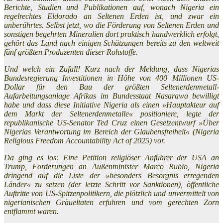
Berichte, Studien und Publikationen auf, wonach Nigeria ein
regelrechtes Eldorado an Seltenen Erden ist, und zwar ein
unberührtes. Selbst jetzt, wo die Förderung von Seltenen Erden und
sonstigen begehrten Mineralien dort praktisch handwerklich erfolgt,
gehört das Land nach einigen Schätzungen bereits zu den weltweit
fünf größten Produzenten dieser Rohstoffe.
Und welch ein Zufall! Kurz nach der Meldung, dass Nigerias
Bundesregierung Investitionen in Höhe von 400 Millionen US-
Dollar für den Bau der größten Seltenerdenmetall-
Aufarbeitungsanlage Afrikas im Bundesstaat Nasarawa bewilligt
habe und dass diese Initiative Nigeria als einen »Hauptakteur auf
dem Markt der Seltenerdenmetalle« positioniere, legte der
republikanische US-Senator Ted Cruz einen Gesetzentwurf »Über
Nigerias Verantwortung im Bereich der Glaubensfreiheit« (Nigeria
Religious Freedom Accountability Act of 2025) vor.
Da ging es los: Eine Petition religiöser Anführer der USA an
Trump, Forderungen an Außenminister Marco Rubio, Nigeria
dringend auf die Liste der »besonders Besorgnis erregenden
Länder« zu setzen (der letzte Schritt vor Sanktionen), öffentliche
Auftritte von US-Spitzenpolitikern, die plötzlich und unvermittelt von
nigerianischen Gräueltaten erfuhren und vom gerechten Zorn
entflammt waren.