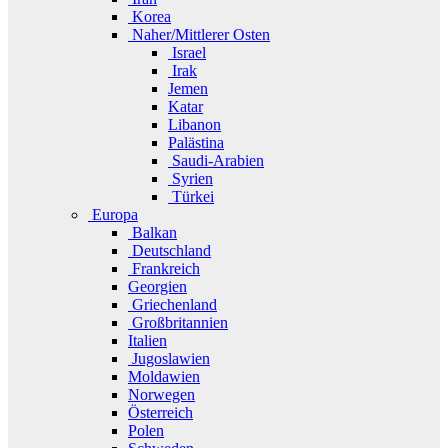
Korea
Naher/Mittlerer Osten
Israel
Irak
Jemen
Katar
Libanon
Palästina
Saudi-Arabien
Syrien
Türkei
Europa
Balkan
Deutschland
Frankreich
Georgien
Griechenland
Großbritannien
Italien
Jugoslawien
Moldawien
Norwegen
Österreich
Polen