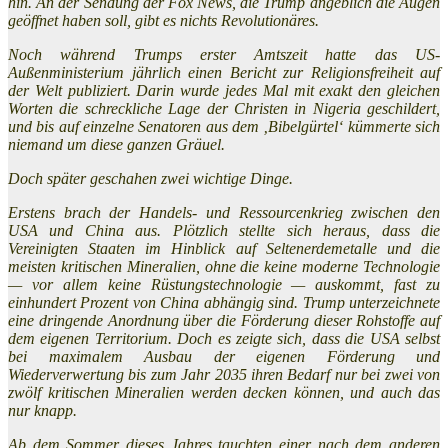
hin. An der Sendung der Fox News, die Trump angeblich die Augen
geöffnet haben soll, gibt es nichts Revolutionäres.
Noch während Trumps erster Amtszeit hatte das US-
Außenministerium jährlich einen Bericht zur Religionsfreiheit auf
der Welt publiziert. Darin wurde jedes Mal mit exakt den gleichen
Worten die schreckliche Lage der Christen in Nigeria geschildert,
und bis auf einzelne Senatoren aus dem ‚Bibelgürtel‘ kümmerte sich
niemand um diese ganzen Gräuel.
Doch später geschahen zwei wichtige Dinge.
Erstens brach der Handels- und Ressourcenkrieg zwischen den
USA und China aus. Plötzlich stellte sich heraus, dass die
Vereinigten Staaten im Hinblick auf Seltenerdemetalle und die
meisten kritischen Mineralien, ohne die keine moderne Technologie
— vor allem keine Rüstungstechnologie — auskommt, fast zu
einhundert Prozent von China abhängig sind. Trump unterzeichnete
eine dringende Anordnung über die Förderung dieser Rohstoffe auf
dem eigenen Territorium. Doch es zeigte sich, dass die USA selbst
bei maximalem Ausbau der eigenen Förderung und
Wiederverwertung bis zum Jahr 2035 ihren Bedarf nur bei zwei von
zwölf kritischen Mineralien werden decken können, und auch das
nur knapp.
Ab dem Sommer dieses Jahres tauchten einer nach dem anderen