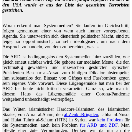
den USA wurde er aus der Liste der gesuchten Terroristen
gestrichen.
Woran erkennt man Systemmedien? Sie laufen im Gleichschritt,
folgen gemeinsam einer von wem auch immer vorgegebenen
Agenda. Sie unterwerfen sich dienerisch politischer Macht, sind zu
feige, zu opportunistisch, zu sehr ideologisiert, um nach dem
Anspruch zu handeln, von dem zu berichten, was ist.
Die ARD ist bedingungslos den Systemmedien hinzuzuzählen, wie
gleich erneut sichtbar wird. Sie gehörte zur medialen Meute, die den
rechtmäßig gewählten und inzwischen gestürzten syrischen
Präsidenten Baschar al-Assad zum blutigen Diktator abstempelte,
ihm substanzlos den Einsatz von Giftgas und Fassbomben gegen
sein eigenes Volk vorwarf. Diese Lügengemälde hat man bei der
ARD bis heute nicht kritisch verarbeitet. Ganz so, wie man in
diesem Haus das Lügengemälde einer Corona-Pandemie
weitgehend unbeschädigt weiterpflegt.
Das Wüten islamistischer Hardcore-Islamisten des Islamischen
Staates, von Ahrar al-Sham, den
al-Zenki-Brigaden
, Jabhat al-Nusra
und Haiat Tahrir al-Scham (HTS) in Syrien war
kein Problem
für
die Systemmedien, auch kein Problem
für ARD und ZDF
. Man
pflegte eher gute Verbindungen. Denken wir da nur an die