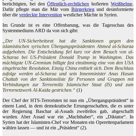
berüchtigten, bei den
Öffentlich-rechtlichen
hofierten
Weißhelme
.
Dafür pflegte man die Mär vom
Bürgerkrieg
und desinformierte
über die
verdeckte Intervention
westlicher Mächte in Syrien.
Im Grunde ist es eine Offenbarung, was die Tagesschau des
Systemmediums ARD da von sich gibt:
„Der UN-Sicherheitsrat hat die Sanktionen gegen den
islamistischen syrischen Übergangspräsidenten Ahmed al-Scharaa
aufgehoben. Die Entscheidung fiel kurz vor dem Besuch von al-
Scharaa bei US-Präsident Donald Trump in Washington. Das
mächtigste UN-Gremium billigte fast einstimmig eine von den USA
eingebrachte Resolution. Einzig China enthielt sich. Dem Beschluss
zufolge werden al-Scharaa und sein Innenminister Anas Hasan
Chattab von der Sanktionsliste für Personen und Gruppen mit
Verbindungen zur Terrormiliz Islamischer Staat (IS) und zum
Terrornetzwerk Al-Kaida gestrichen.“
(1)
Der Chef der HTS-Terroristen ist nun ein „Übergangspräsident“ in
einem Land, in dem demokratische Errungenschaften, die es unter
der Regierung Baschar al-Assads zweifellos gab, abgeschafft
wurden. Aber Assad war ein „Machthaber“, ein „Diktator“. In
Syrien hat der Islamisten-Chef vor Monaten ein Operettenparlament
wählen lassen — und ist ein „Präsident“ (2).