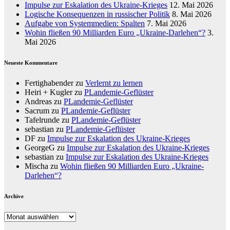
Impulse zur Eskalation des Ukraine-Krieges
12. Mai 2026
Logische Konsequenzen in russischer Politik
8. Mai 2026
Aufgabe von Systemmedien: Spalten
7. Mai 2026
Wohin fließen 90 Milliarden Euro „Ukraine-Darlehen“?
3.
Mai 2026
Neueste Kommentare
Fertighabender
zu
Verlernt zu lernen
Heiri + Kugler
zu
PLandemie-Geflüster
Andreas
zu
PLandemie-Geflüster
Sacrum
zu
PLandemie-Geflüster
Tafelrunde
zu
PLandemie-Geflüster
sebastian
zu
PLandemie-Geflüster
DF
zu
Impulse zur Eskalation des Ukraine-Krieges
GeorgeG
zu
Impulse zur Eskalation des Ukraine-Krieges
sebastian
zu
Impulse zur Eskalation des Ukraine-Krieges
Mischa
zu
Wohin fließen 90 Milliarden Euro „Ukraine-
Darlehen“?
Archive
Archive