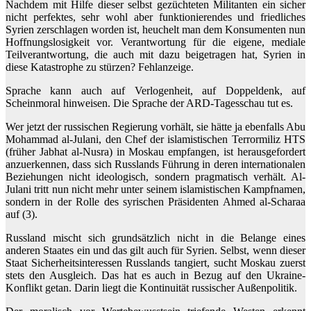
Nachdem mit Hilfe dieser selbst gezüchteten Militanten ein sicher
nicht perfektes, sehr wohl aber funktionierendes und friedliches
Syrien zerschlagen worden ist, heuchelt man dem Konsumenten nun
Hoffnungslosigkeit vor. Verantwortung für die eigene, mediale
Teilverantwortung, die auch mit dazu beigetragen hat, Syrien in
diese Katastrophe zu stürzen? Fehlanzeige.
Sprache kann auch auf Verlogenheit, auf Doppeldenk, auf
Scheinmoral hinweisen. Die Sprache der ARD-Tagesschau tut es.
Wer jetzt der russischen Regierung vorhält, sie hätte ja ebenfalls Abu
Mohammad al-Julani, den Chef der islamistischen Terrormiliz HTS
(früher Jabhat al-Nusra) in Moskau empfangen, ist herausgefordert
anzuerkennen, dass sich Russlands Führung in deren internationalen
Beziehungen nicht ideologisch, sondern pragmatisch verhält. Al-
Julani tritt nun nicht mehr unter seinem islamistischen Kampfnamen,
sondern in der Rolle des syrischen Präsidenten Ahmed al-Scharaa
auf (3).
Russland mischt sich grundsätzlich nicht in die Belange eines
anderen Staates ein und das gilt auch für Syrien. Selbst, wenn dieser
Staat Sicherheitsinteressen Russlands tangiert, sucht Moskau zuerst
stets den Ausgleich. Das hat es auch in Bezug auf den Ukraine-
Konflikt getan. Darin liegt die Kontinuität russischer Außenpolitik.