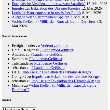
Europäische Vasallen — aber wessen Vasallen?
15. Mai 2026
Impulse zur Eskalation des Ukraine-Krieges
12. Mai 2026
Logische Konsequenzen in russischer Politik
8. Mai 2026
Aufgabe von Systemmedien: Spalten
7. Mai 2026
Wohin fließen 90 Milliarden Euro „Ukraine-Darlehen“?
3.
Mai 2026
Neueste Kommentare
Fertighabender
zu
Verlernt zu lernen
Heiri + Kugler
zu
PLandemie-Geflüster
Andreas
zu
PLandemie-Geflüster
Sacrum
zu
PLandemie-Geflüster
Tafelrunde
zu
PLandemie-Geflüster
sebastian
zu
PLandemie-Geflüster
DF
zu
Impulse zur Eskalation des Ukraine-Krieges
GeorgeG
zu
Impulse zur Eskalation des Ukraine-Krieges
sebastian
zu
Impulse zur Eskalation des Ukraine-Krieges
Mischa
zu
Wohin fließen 90 Milliarden Euro „Ukraine-
Darlehen“?
Archive
Archive