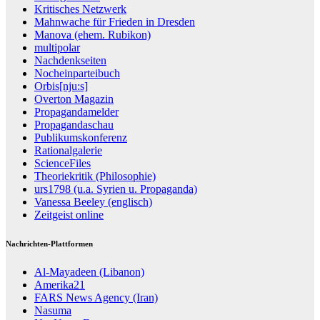
Kritisches Netzwerk
Mahnwache für Frieden in Dresden
Manova (ehem. Rubikon)
multipolar
Nachdenkseiten
Nocheinparteibuch
Orbis[nju:s]
Overton Magazin
Propagandamelder
Propagandaschau
Publikumskonferenz
Rationalgalerie
ScienceFiles
Theoriekritik (Philosophie)
urs1798 (u.a. Syrien u. Propaganda)
Vanessa Beeley (englisch)
Zeitgeist online
Nachrichten-Plattformen
Al-Mayadeen (Libanon)
Amerika21
FARS News Agency (Iran)
Nasuma