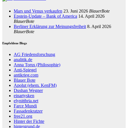
Mars und Venus verkaufen
23. Juni 2026
BlauerBote
Epstein-Update – Bank of America
14. April 2026
BlauerBote
Berliner Erklärung zur Meinungsfreiheit
8. April 2026
BlauerBote
Empfohlene Blogs
AG Friedensforschung
analitik.de
Anna Torus (Philosophie)
Anti-Spiegel
antikrieg.com
Blauer Bote
Apolut (ehem. KenFM)
Dushan Wegner
einartysken
elynitthria.net
Farce Mundi
Fassadenkratzer
free21.org
Hinter der Fichte
hintergrund.de