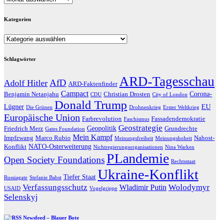
Kategorien
Kategorien
Schlagwörter
ARD-Tagesschau
AfD
Adolf Hitler
ARD-Faktenfinder
Campact
Corona-
Benjamin Netanjahu
Christian Drosten
CDU
City of London
Donald Trump
Lügner
EU
Die Grünen
Drohnenkrieg
Erster Weltkrieg
Europäische Union
Farbrevolution
Fassadendemokratie
Faschismus
Geostrategie
Geopolitik
Friedrich Merz
Grundrechte
Gates Foundation
Mein Kampf
Impfzwang
Marco Rubio
Nahost-
Meinungsfreiheit
Meinungshoheit
NATO-Osterweiterung
Konflikt
Nichtregierungsorganisationen
Nina Warken
PLandemie
Open Society Foundations
Rechtsstaat
Ukraine-Konflikt
Tiefer Staat
Russiagate
Stefanie Babst
Verfassungsschutz
Wolodymyr
Wladimir Putin
USAID
Vogelgrippe
Selenskyj
Newsfeed – Blauer Bote