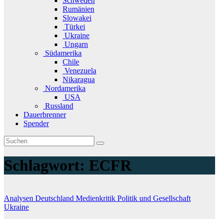
Schweden
Rumänien
Slowakei
Türkei
Ukraine
Ungarn
Südamerika
Chile
Venezuela
Nikaragua
Nordamerika
USA
Russland
Dauerbrenner
Spender
Schlagwort:
ECFR
Analysen
Deutschland
Medienkritik
Politik und Gesellschaft
Ukraine