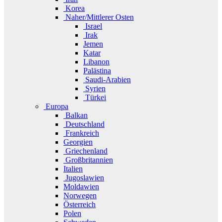
Korea
Naher/Mittlerer Osten
Israel
Irak
Jemen
Katar
Libanon
Palästina
Saudi-Arabien
Syrien
Türkei
Europa
Balkan
Deutschland
Frankreich
Georgien
Griechenland
Großbritannien
Italien
Jugoslawien
Moldawien
Norwegen
Österreich
Polen