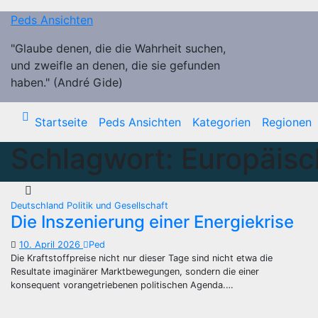
Zum
Peds Ansichten
Inhalt
springen
"Glaube denen, die die Wahrheit suchen,
und zweifle an denen, die sie gefunden
haben." (André Gide)
Startseite
Peds Ansichten
Kategorien
Regionen
Schlagwort:
Europäis
Deutschland
Politik und Gesellschaft
Die Inszenierung einer Energiekrise
10. April 2026
Ped
Die Kraftstoffpreise nicht nur dieser Tage sind nicht etwa die
Resultate imaginärer Marktbewegungen, sondern die einer
konsequent vorangetriebenen politischen Agenda.…