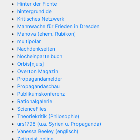
Hinter der Fichte
hintergrund.de
Kritisches Netzwerk
Mahnwache für Frieden in Dresden
Manova (ehem. Rubikon)
multipolar
Nachdenkseiten
Nocheinparteibuch
Orbis[nju:s]
Overton Magazin
Propagandamelder
Propagandaschau
Publikumskonferenz
Rationalgalerie
ScienceFiles
Theoriekritik (Philosophie)
urs1798 (u.a. Syrien u. Propaganda)
Vanessa Beeley (englisch)
Zeitgeist online