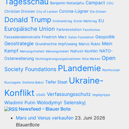
Tagesschau
Campact
Benjamin Netanjahu
CDU
Corona-Lügner
Christian Drosten
City of London
Die Grünen
Donald Trump
EU
Drohnenkrieg
Erster Weltkrieg
Europäische Union
Farbrevolution
Faschismus
Geopolitik
Fassadendemokratie
Friedrich Merz
Gates Foundation
Geostrategie
Mein
Grundrechte
Impfzwang
Marco Rubio
Kampf
NATO-
Nahost-Konflikt
Meinungsfreiheit
Meinungshoheit
Open
Osterweiterung
Nichtregierungsorganisationen
Nina Warken
PLandemie
Society Foundations
Rechtsstaat
Ukraine-
Tiefer Staat
Russiagate
Stefanie Babst
Konflikt
Verfassungsschutz
USAID
Vogelgrippe
Wolodymyr Selenskyj
Wladimir Putin
Newsfeed – Blauer Bote
Mars und Venus verkaufen
23. Juni 2026
BlauerBote