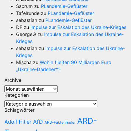
Sacrum
zu
PLandemie-Geflüster
Tafelrunde
zu
PLandemie-Geflüster
sebastian
zu
PLandemie-Geflüster
DF
zu
Impulse zur Eskalation des Ukraine-Krieges
GeorgeG
zu
Impulse zur Eskalation des Ukraine-
Krieges
sebastian
zu
Impulse zur Eskalation des Ukraine-
Krieges
Mischa
zu
Wohin fließen 90 Milliarden Euro
„Ukraine-Darlehen“?
Archive
Archive
Kategorien
Kategorien
Schlagwörter
ARD-
AfD
Adolf Hitler
ARD-Faktenfinder