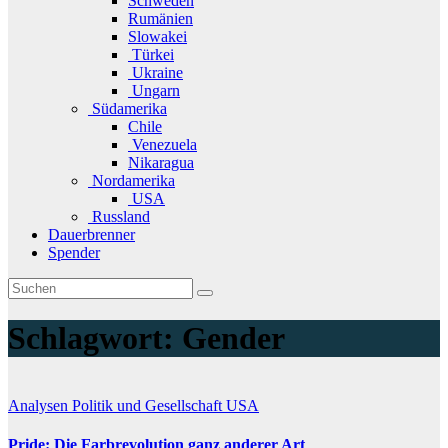
Schweden
Rumänien
Slowakei
Türkei
Ukraine
Ungarn
Südamerika
Chile
Venezuela
Nikaragua
Nordamerika
USA
Russland
Dauerbrenner
Spender
Schlagwort:
Gender
Analysen
Politik und Gesellschaft
USA
Pride: Die Farbrevolution ganz anderer Art