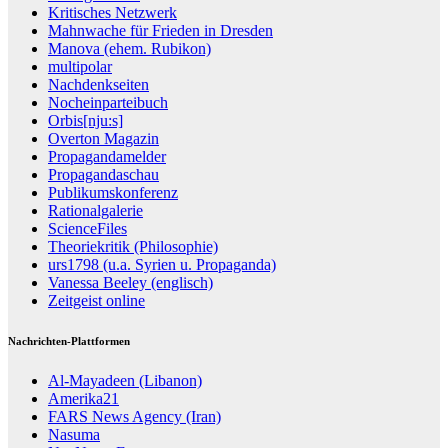
Kritisches Netzwerk
Mahnwache für Frieden in Dresden
Manova (ehem. Rubikon)
multipolar
Nachdenkseiten
Nocheinparteibuch
Orbis[nju:s]
Overton Magazin
Propagandamelder
Propagandaschau
Publikumskonferenz
Rationalgalerie
ScienceFiles
Theoriekritik (Philosophie)
urs1798 (u.a. Syrien u. Propaganda)
Vanessa Beeley (englisch)
Zeitgeist online
Nachrichten-Plattformen
Al-Mayadeen (Libanon)
Amerika21
FARS News Agency (Iran)
Nasuma