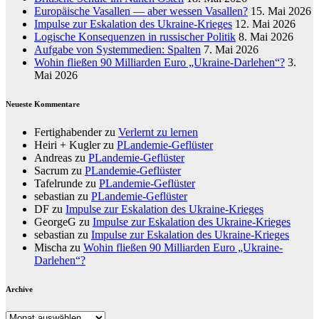
Europäische Vasallen — aber wessen Vasallen?
15. Mai 2026
Impulse zur Eskalation des Ukraine-Krieges
12. Mai 2026
Logische Konsequenzen in russischer Politik
8. Mai 2026
Aufgabe von Systemmedien: Spalten
7. Mai 2026
Wohin fließen 90 Milliarden Euro „Ukraine-Darlehen“?
3.
Mai 2026
Neueste Kommentare
Fertighabender
zu
Verlernt zu lernen
Heiri + Kugler
zu
PLandemie-Geflüster
Andreas
zu
PLandemie-Geflüster
Sacrum
zu
PLandemie-Geflüster
Tafelrunde
zu
PLandemie-Geflüster
sebastian
zu
PLandemie-Geflüster
DF
zu
Impulse zur Eskalation des Ukraine-Krieges
GeorgeG
zu
Impulse zur Eskalation des Ukraine-Krieges
sebastian
zu
Impulse zur Eskalation des Ukraine-Krieges
Mischa
zu
Wohin fließen 90 Milliarden Euro „Ukraine-
Darlehen“?
Archive
Archive