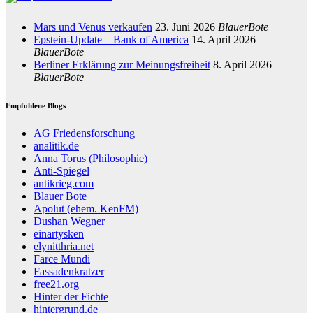
Mars und Venus verkaufen
23. Juni 2026
BlauerBote
Epstein-Update – Bank of America
14. April 2026
BlauerBote
Berliner Erklärung zur Meinungsfreiheit
8. April 2026
BlauerBote
Empfohlene Blogs
AG Friedensforschung
analitik.de
Anna Torus (Philosophie)
Anti-Spiegel
antikrieg.com
Blauer Bote
Apolut (ehem. KenFM)
Dushan Wegner
einartysken
elynitthria.net
Farce Mundi
Fassadenkratzer
free21.org
Hinter der Fichte
hintergrund.de