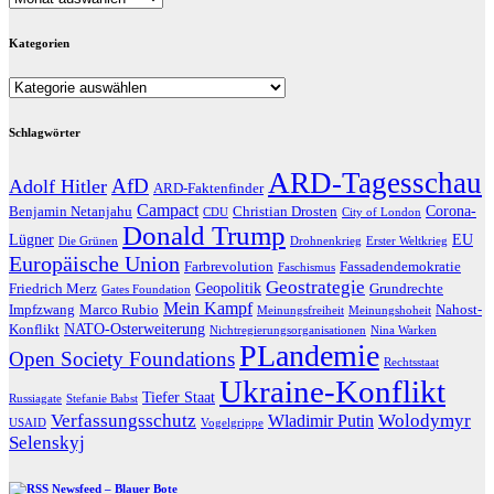
Kategorien
Kategorien
Schlagwörter
ARD-Tagesschau
AfD
Adolf Hitler
ARD-Faktenfinder
Campact
Corona-
Benjamin Netanjahu
Christian Drosten
CDU
City of London
Donald Trump
Lügner
EU
Die Grünen
Drohnenkrieg
Erster Weltkrieg
Europäische Union
Farbrevolution
Fassadendemokratie
Faschismus
Geostrategie
Geopolitik
Friedrich Merz
Grundrechte
Gates Foundation
Mein Kampf
Impfzwang
Marco Rubio
Nahost-
Meinungsfreiheit
Meinungshoheit
NATO-Osterweiterung
Konflikt
Nichtregierungsorganisationen
Nina Warken
PLandemie
Open Society Foundations
Rechtsstaat
Ukraine-Konflikt
Tiefer Staat
Russiagate
Stefanie Babst
Verfassungsschutz
Wolodymyr
Wladimir Putin
USAID
Vogelgrippe
Selenskyj
Newsfeed – Blauer Bote