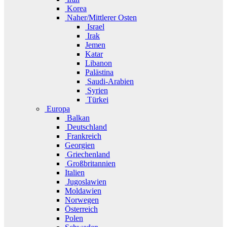
Korea
Naher/Mittlerer Osten
Israel
Irak
Jemen
Katar
Libanon
Palästina
Saudi-Arabien
Syrien
Türkei
Europa
Balkan
Deutschland
Frankreich
Georgien
Griechenland
Großbritannien
Italien
Jugoslawien
Moldawien
Norwegen
Österreich
Polen