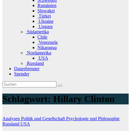
Schweden
Rumänien
Slowakei
Türkei
Ukraine
Ungarn
Südamerika
Chile
Venezuela
Nikaragua
Nordamerika
USA
Russland
Dauerbrenner
Spender
Schlagwort:
Hillary Clinton
Analysen
Politik und Gesellschaft
Psychologie und Philosophie
Russland
USA