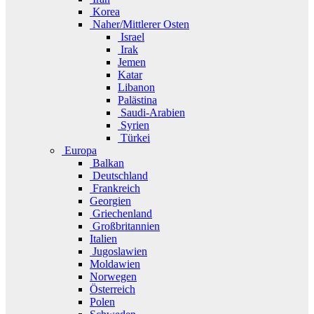
Korea
Naher/Mittlerer Osten
Israel
Irak
Jemen
Katar
Libanon
Palästina
Saudi-Arabien
Syrien
Türkei
Europa
Balkan
Deutschland
Frankreich
Georgien
Griechenland
Großbritannien
Italien
Jugoslawien
Moldawien
Norwegen
Österreich
Polen