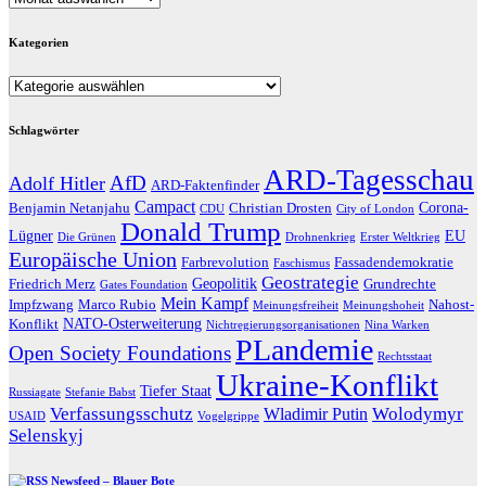
Kategorien
Kategorien
Schlagwörter
ARD-Tagesschau
AfD
Adolf Hitler
ARD-Faktenfinder
Campact
Corona-
Benjamin Netanjahu
Christian Drosten
CDU
City of London
Donald Trump
Lügner
EU
Die Grünen
Drohnenkrieg
Erster Weltkrieg
Europäische Union
Farbrevolution
Fassadendemokratie
Faschismus
Geostrategie
Geopolitik
Friedrich Merz
Grundrechte
Gates Foundation
Mein Kampf
Impfzwang
Marco Rubio
Nahost-
Meinungsfreiheit
Meinungshoheit
NATO-Osterweiterung
Konflikt
Nichtregierungsorganisationen
Nina Warken
PLandemie
Open Society Foundations
Rechtsstaat
Ukraine-Konflikt
Tiefer Staat
Russiagate
Stefanie Babst
Verfassungsschutz
Wolodymyr
Wladimir Putin
USAID
Vogelgrippe
Selenskyj
Newsfeed – Blauer Bote