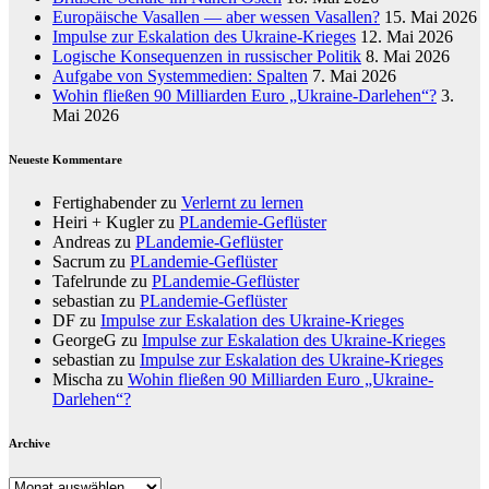
Europäische Vasallen — aber wessen Vasallen?
15. Mai 2026
Impulse zur Eskalation des Ukraine-Krieges
12. Mai 2026
Logische Konsequenzen in russischer Politik
8. Mai 2026
Aufgabe von Systemmedien: Spalten
7. Mai 2026
Wohin fließen 90 Milliarden Euro „Ukraine-Darlehen“?
3.
Mai 2026
Neueste Kommentare
Fertighabender
zu
Verlernt zu lernen
Heiri + Kugler
zu
PLandemie-Geflüster
Andreas
zu
PLandemie-Geflüster
Sacrum
zu
PLandemie-Geflüster
Tafelrunde
zu
PLandemie-Geflüster
sebastian
zu
PLandemie-Geflüster
DF
zu
Impulse zur Eskalation des Ukraine-Krieges
GeorgeG
zu
Impulse zur Eskalation des Ukraine-Krieges
sebastian
zu
Impulse zur Eskalation des Ukraine-Krieges
Mischa
zu
Wohin fließen 90 Milliarden Euro „Ukraine-
Darlehen“?
Archive
Archive