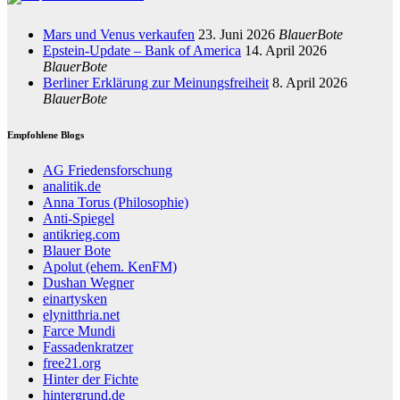
Mars und Venus verkaufen
23. Juni 2026
BlauerBote
Epstein-Update – Bank of America
14. April 2026
BlauerBote
Berliner Erklärung zur Meinungsfreiheit
8. April 2026
BlauerBote
Empfohlene Blogs
AG Friedensforschung
analitik.de
Anna Torus (Philosophie)
Anti-Spiegel
antikrieg.com
Blauer Bote
Apolut (ehem. KenFM)
Dushan Wegner
einartysken
elynitthria.net
Farce Mundi
Fassadenkratzer
free21.org
Hinter der Fichte
hintergrund.de