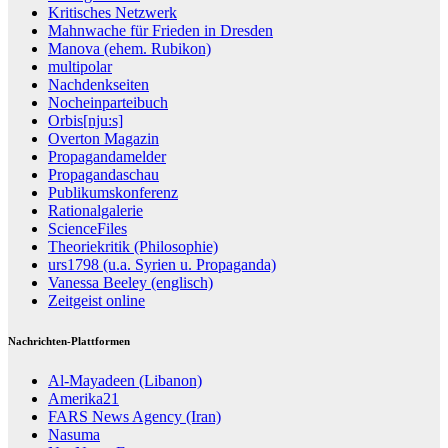
Kritisches Netzwerk
Mahnwache für Frieden in Dresden
Manova (ehem. Rubikon)
multipolar
Nachdenkseiten
Nocheinparteibuch
Orbis[nju:s]
Overton Magazin
Propagandamelder
Propagandaschau
Publikumskonferenz
Rationalgalerie
ScienceFiles
Theoriekritik (Philosophie)
urs1798 (u.a. Syrien u. Propaganda)
Vanessa Beeley (englisch)
Zeitgeist online
Nachrichten-Plattformen
Al-Mayadeen (Libanon)
Amerika21
FARS News Agency (Iran)
Nasuma