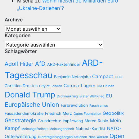
Mischa
zu
Wohin fließen 90 Milliarden Euro
„Ukraine-Darlehen“?
Archive
Archive
Kategorien
Kategorien
Schlagwörter
ARD-
AfD
Adolf Hitler
ARD-Faktenfinder
Tagesschau
Campact
Benjamin Netanjahu
CDU
Corona-Lügner
Christian Drosten
City of London
Die Grünen
Donald Trump
EU
Drohnenkrieg
Erster Weltkrieg
Europäische Union
Farbrevolution
Faschismus
Geopolitik
Fassadendemokratie
Friedrich Merz
Gates Foundation
Geostrategie
Mein
Grundrechte
Impfzwang
Marco Rubio
Kampf
NATO-
Nahost-Konflikt
Meinungsfreiheit
Meinungshoheit
Open
Osterweiterung
Nichtregierungsorganisationen
Nina Warken