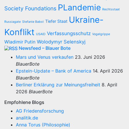
PLandemie
Society Foundations
Rechtsstaat
Ukraine-
Tiefer Staat
Russiagate
Stefanie Babst
Konflikt
Verfassungsschutz
USAID
Vogelgrippe
Wolodymyr Selenskyj
Wladimir Putin
Newsfeed – Blauer Bote
Mars und Venus verkaufen
23. Juni 2026
BlauerBote
Epstein-Update – Bank of America
14. April 2026
BlauerBote
Berliner Erklärung zur Meinungsfreiheit
8. April
2026
BlauerBote
Empfohlene Blogs
AG Friedensforschung
analitik.de
Anna Torus (Philosophie)