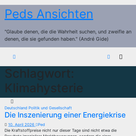
Zum
Peds Ansichten
Inhalt
springen
"Glaube denen, die die Wahrheit suchen, und zweifle an
denen, die sie gefunden haben." (André Gide)
Schlagwort:
Klimahysterie
Deutschland
Politik und Gesellschaft
Die Inszenierung einer Energiekrise
10. April 2026
Ped
Die Kraftstoffpreise nicht nur dieser Tage sind nicht etwa die