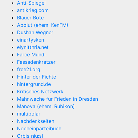
Anti-Spiegel
antikrieg.com
Blauer Bote
Apolut (ehem. KenFM)
Dushan Wegner
einartysken
elynitthria.net
Farce Mundi
Fassadenkratzer
free21.org
Hinter der Fichte
hintergrund.de
Kritisches Netzwerk
Mahnwache für Frieden in Dresden
Manova (ehem. Rubikon)
multipolar
Nachdenkseiten
Nocheinparteibuch
Orbis[nju:s]