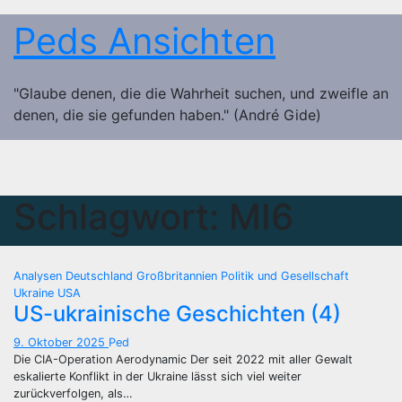
Zum
Peds Ansichten
Inhalt
springen
"Glaube denen, die die Wahrheit suchen, und zweifle an
denen, die sie gefunden haben." (André Gide)
Schlagwort:
MI6
Analysen
Deutschland
Großbritannien
Politik und Gesellschaft
Ukraine
USA
US-ukrainische Geschichten (4)
9. Oktober 2025
Ped
Die CIA-Operation Aerodynamic Der seit 2022 mit aller Gewalt
eskalierte Konflikt in der Ukraine lässt sich viel weiter
zurückverfolgen, als…