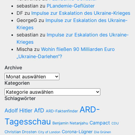
sebastian
zu
PLandemie-Geflüster
DF
zu
Impulse zur Eskalation des Ukraine-Krieges
GeorgeG
zu
Impulse zur Eskalation des Ukraine-
Krieges
sebastian
zu
Impulse zur Eskalation des Ukraine-
Krieges
Mischa
zu
Wohin fließen 90 Milliarden Euro
„Ukraine-Darlehen“?
Archive
Archive
Kategorien
Kategorien
Schlagwörter
ARD-
AfD
Adolf Hitler
ARD-Faktenfinder
Tagesschau
Campact
Benjamin Netanjahu
CDU
Corona-Lügner
Christian Drosten
City of London
Die Grünen