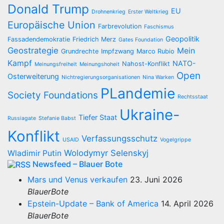
Donald Trump
EU
Drohnenkrieg
Erster Weltkrieg
Europäische Union
Farbrevolution
Faschismus
Geopolitik
Fassadendemokratie
Friedrich Merz
Gates Foundation
Geostrategie
Mein
Grundrechte
Impfzwang
Marco Rubio
Kampf
NATO-
Nahost-Konflikt
Meinungsfreiheit
Meinungshoheit
Open
Osterweiterung
Nichtregierungsorganisationen
Nina Warken
PLandemie
Society Foundations
Rechtsstaat
Ukraine-
Tiefer Staat
Russiagate
Stefanie Babst
Konflikt
Verfassungsschutz
USAID
Vogelgrippe
Wolodymyr Selenskyj
Wladimir Putin
Newsfeed – Blauer Bote
Mars und Venus verkaufen
23. Juni 2026
BlauerBote
Epstein-Update – Bank of America
14. April 2026
BlauerBote