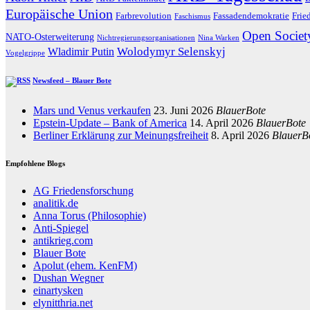
Europäische Union
Farbrevolution
Fassadendemokratie
Frie
Faschismus
Open Societ
NATO-Osterweiterung
Nichtregierungsorganisationen
Nina Warken
Wolodymyr Selenskyj
Wladimir Putin
Vogelgrippe
Newsfeed – Blauer Bote
Mars und Venus verkaufen
23. Juni 2026
BlauerBote
Epstein-Update – Bank of America
14. April 2026
BlauerBote
Berliner Erklärung zur Meinungsfreiheit
8. April 2026
BlauerB
Empfohlene Blogs
AG Friedensforschung
analitik.de
Anna Torus (Philosophie)
Anti-Spiegel
antikrieg.com
Blauer Bote
Apolut (ehem. KenFM)
Dushan Wegner
einartysken
elynitthria.net