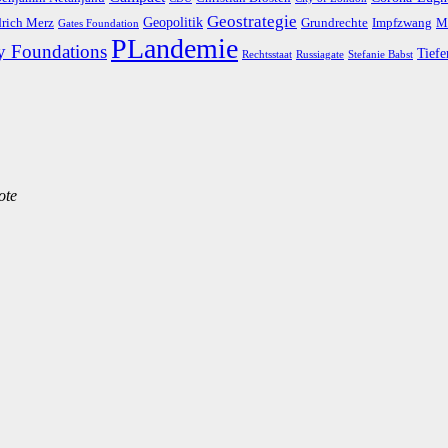
Geostrategie
Geopolitik
drich Merz
Grundrechte
Impfzwang
M
Gates Foundation
PLandemie
y Foundations
Tiefe
Rechtsstaat
Russiagate
Stefanie Babst
ote