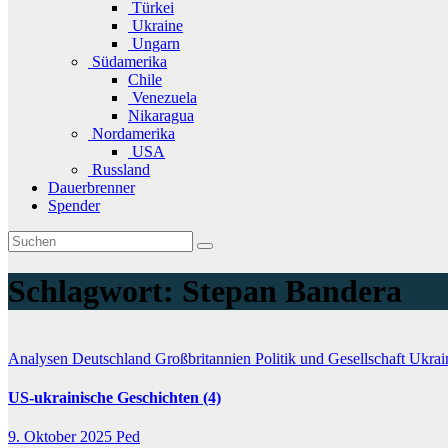
Türkei
Ukraine
Ungarn
Südamerika
Chile
Venezuela
Nikaragua
Nordamerika
USA
Russland
Dauerbrenner
Spender
Schlagwort:
Stepan Bandera
Analysen
Deutschland
Großbritannien
Politik und Gesellschaft
Ukra
US-ukrainische Geschichten (4)
9. Oktober 2025
Ped