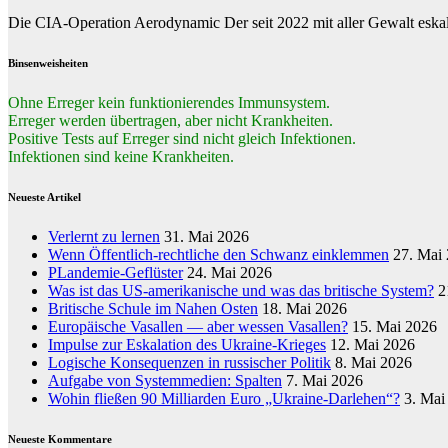
Die CIA-Operation Aerodynamic Der seit 2022 mit aller Gewalt eskalie
Binsenweisheiten
Ohne Erreger kein funktionierendes Immunsystem.
Erreger werden übertragen, aber nicht Krankheiten.
Positive Tests auf Erreger sind nicht gleich Infektionen.
Infektionen sind keine Krankheiten.
Neueste Artikel
Verlernt zu lernen
31. Mai 2026
Wenn Öffentlich-rechtliche den Schwanz einklemmen
27. Mai
PLandemie-Geflüster
24. Mai 2026
Was ist das US-amerikanische und was das britische System?
2
Britische Schule im Nahen Osten
18. Mai 2026
Europäische Vasallen — aber wessen Vasallen?
15. Mai 2026
Impulse zur Eskalation des Ukraine-Krieges
12. Mai 2026
Logische Konsequenzen in russischer Politik
8. Mai 2026
Aufgabe von Systemmedien: Spalten
7. Mai 2026
Wohin fließen 90 Milliarden Euro „Ukraine-Darlehen“?
3. Mai
Neueste Kommentare