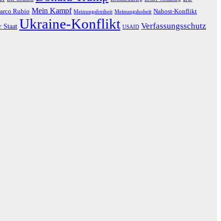
Mein Kampf
arco Rubio
Nahost-Konflikt
Meinungsfreiheit
Meinungshoheit
Ukraine-Konflikt
Verfassungsschutz
r Staat
USAID