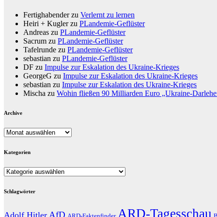
Fertighabender
zu
Verlernt zu lernen
Heiri + Kugler
zu
PLandemie-Geflüster
Andreas
zu
PLandemie-Geflüster
Sacrum
zu
PLandemie-Geflüster
Tafelrunde
zu
PLandemie-Geflüster
sebastian
zu
PLandemie-Geflüster
DF
zu
Impulse zur Eskalation des Ukraine-Krieges
GeorgeG
zu
Impulse zur Eskalation des Ukraine-Krieges
sebastian
zu
Impulse zur Eskalation des Ukraine-Krieges
Mischa
zu
Wohin fließen 90 Milliarden Euro „Ukraine-Darleh
Archive
Archive
Kategorien
Kategorien
Schlagwörter
ARD-Tagesschau
AfD
Adolf Hitler
ARD-Faktenfinder
B