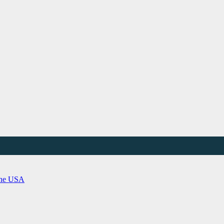
ine
USA