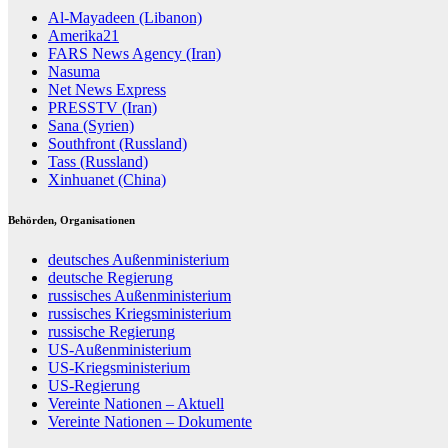
Al-Mayadeen (Libanon)
Amerika21
FARS News Agency (Iran)
Nasuma
Net News Express
PRESSTV (Iran)
Sana (Syrien)
Southfront (Russland)
Tass (Russland)
Xinhuanet (China)
Behörden, Organisationen
deutsches Außenministerium
deutsche Regierung
russisches Außenministerium
russisches Kriegsministerium
russische Regierung
US-Außenministerium
US-Kriegsministerium
US-Regierung
Vereinte Nationen – Aktuell
Vereinte Nationen – Dokumente