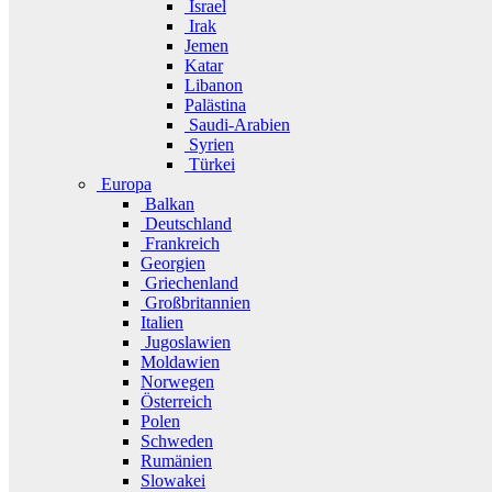
Israel
Irak
Jemen
Katar
Libanon
Palästina
Saudi-Arabien
Syrien
Türkei
Europa
Balkan
Deutschland
Frankreich
Georgien
Griechenland
Großbritannien
Italien
Jugoslawien
Moldawien
Norwegen
Österreich
Polen
Schweden
Rumänien
Slowakei