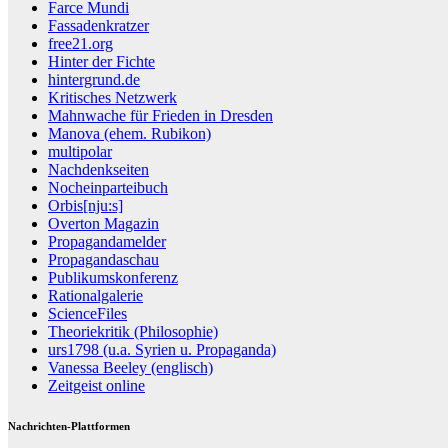
Farce Mundi
Fassadenkratzer
free21.org
Hinter der Fichte
hintergrund.de
Kritisches Netzwerk
Mahnwache für Frieden in Dresden
Manova (ehem. Rubikon)
multipolar
Nachdenkseiten
Nocheinparteibuch
Orbis[nju:s]
Overton Magazin
Propagandamelder
Propagandaschau
Publikumskonferenz
Rationalgalerie
ScienceFiles
Theoriekritik (Philosophie)
urs1798 (u.a. Syrien u. Propaganda)
Vanessa Beeley (englisch)
Zeitgeist online
Nachrichten-Plattformen