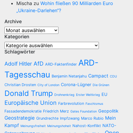
Mischa
zu
Wohin fließen 90 Milliarden Euro
„Ukraine-Darlehen“?
Archive
Archive
Kategorien
Kategorien
Schlagwörter
ARD-
AfD
Adolf Hitler
ARD-Faktenfinder
Tagesschau
Campact
Benjamin Netanjahu
CDU
Corona-Lügner
Christian Drosten
City of London
Die Grünen
Donald Trump
EU
Drohnenkrieg
Erster Weltkrieg
Europäische Union
Farbrevolution
Faschismus
Geopolitik
Fassadendemokratie
Friedrich Merz
Gates Foundation
Geostrategie
Mein
Grundrechte
Impfzwang
Marco Rubio
Kampf
NATO-
Nahost-Konflikt
Meinungsfreiheit
Meinungshoheit
Open