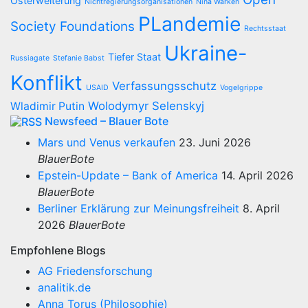
Osterweiterung
Nichtregierungsorganisationen
Nina Warken
PLandemie
Society Foundations
Rechtsstaat
Ukraine-
Tiefer Staat
Russiagate
Stefanie Babst
Konflikt
Verfassungsschutz
USAID
Vogelgrippe
Wolodymyr Selenskyj
Wladimir Putin
Newsfeed – Blauer Bote
Mars und Venus verkaufen
23. Juni 2026
BlauerBote
Epstein-Update – Bank of America
14. April 2026
BlauerBote
Berliner Erklärung zur Meinungsfreiheit
8. April
2026
BlauerBote
Empfohlene Blogs
AG Friedensforschung
analitik.de
Anna Torus (Philosophie)