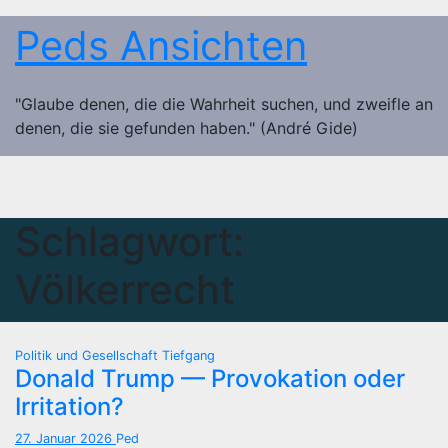
Zum
Peds Ansichten
Inhalt
springen
"Glaube denen, die die Wahrheit suchen, und zweifle an
denen, die sie gefunden haben." (André Gide)
Schlagwort:
Völkerrecht
Politik und Gesellschaft
Tiefgang
Donald Trump — Provokation oder
Irritation?
27. Januar 2026
Ped