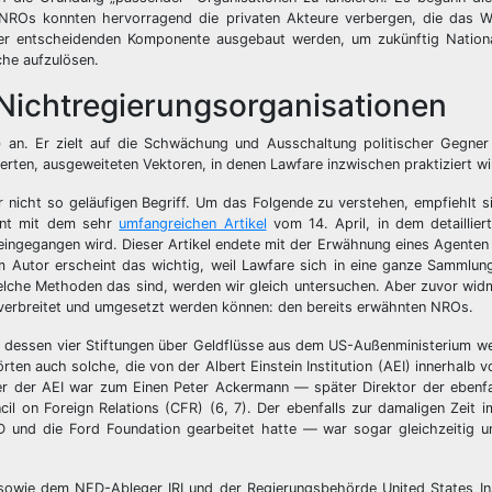
NROs konnten hervorragend die privaten Akteure verbergen, die das 
er entscheidenden Komponente ausgebaut werden, um zukünftig Nationa
lche aufzulösen.
Nichtregierungsorganisationen
) an. Er zielt auf die Schwächung und Ausschaltung politischer Gegner 
erten, ausgeweiteten Vektoren, in denen Lawfare inzwischen praktiziert wi
er nicht so geläufigen Begriff. Um das Folgende zu verstehen, empfiehlt s
innt mit dem sehr
umfangreichen Artikel
vom 14. April, in dem detaillier
ingegangen wird. Dieser Artikel endete mit der Erwähnung eines Agenten 
m Autor erscheint das wichtig, weil Lawfare sich in eine ganze Sammlu
elche Methoden das sind, werden wir gleich untersuchen. Aber zuvor wi
 verbreitet und umgesetzt werden können: den bereits erwähnten NROs.
essen vier Stiftungen über Geldflüsse aus dem US-Außenministerium wel
ten auch solche, die von der Albert Einstein Institution (AEI) innerhalb v
er der AEI war zum Einen Peter Ackermann — später Direktor der ebenfa
 on Foreign Relations (CFR) (6, 7). Der ebenfalls zur damaligen Zeit i
und die Ford Foundation gearbeitet hatte — war sogar gleichzeitig und
 sowie dem NED-Ableger IRI und der Regierungsbehörde United States In