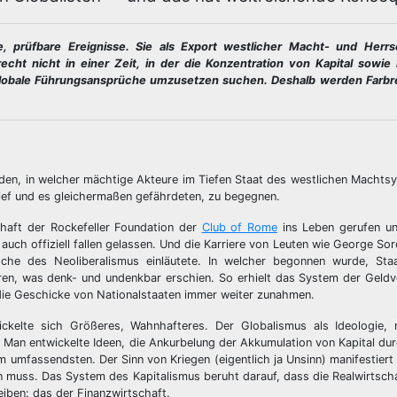
, prüfbare Ereignisse. Sie als Export westlicher Macht- und Herrsc
echt nicht in einer Zeit, in der die Konzentration von Kapital sowie 
n globale Führungsansprüche umzusetzen suchen. Deshalb werden Farbr
anden, in welcher mächtige Akteure im Tiefen Staat des westlichen Macht
ief und es gleichermaßen gefährdeten, zu begegnen.
chaft der Rockefeller Foundation der
Club of Rome
ins Leben gerufen und
ch offiziell fallen gelassen. Und die Karriere von Leuten wie George So
oche des Neoliberalismus einläutete. In welcher begonnen wurde, St
isieren, was denk- und undenkbar erschien. So erhielt das System der Gel
 die Geschicke von Nationalstaaten immer weiter zunahmen.
ickelte sich Größeres, Wahnhafteres. Der Globalismus als Ideologie,
us. Man entwickelte Ideen, die Ankurbelung der Akkumulation von Kapital du
am umfassendsten. Der Sinn von Kriegen (eigentlich ja Unsinn) manifestiert
n muss. Das System des Kapitalismus beruht darauf, dass die Realwirtscha
iben: das der Finanzwirtschaft.