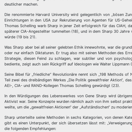
deutlicher machen.
Die renommierte Harvard University wird gelegentlich von „bösen Zunge
Einrichtungen in den USA zur Rekrutierung von Agenten für US-Gehei
Thomas Schelling warb Sharp in jener Zeit erfolgreich für das CIAH, das
späterer CIA-Angestellter tummelten (18), und in dem Sharp 30 Jahre w
würde (19 bis 21).
Was Sharp aber bei all seiner gelebten Ethik innewohnte, war die grun
oder nur einfach Diktaturen. Er trug also mit seinen Methoden des Erre
Strategie, diesen Feind zu schlagen, war subtiler und von psycho
bediente, zeigt auch sein Rückgriff auf Ideologen wie Walter Lippmann 
Seine Bibel für „friedliche“ Revolutionäre nennt sich „198 Methods of 
Teil zwei des dreibändigen Werkes „Die Politik gewaltfreier Aktion“, 
AEI-, CIA- und RAND-Kollegen Thomas Schelling gewürdigt (23).
In den Würdigungen des Lebenswerkes von Gene Sharp wird übrigens 
Aktivist war. Seine Konzepte wurden nämlich auch von ihm selbst prak
weilte, um die „gewaltfreien Aktionen“ der „Aufständischen“ zu moderier
Sharp unterteilte seine Methoden in sechs Kategorien, von denen Ka
gibt es einen Unterpunkt, der sich übersetzen lässt mit: „Verweigeru
die folgenden Empfehlungen: