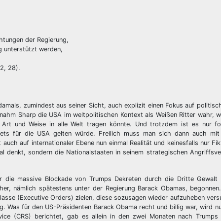
htungen der Regierung,
g unterstützt werden,
2, 28).
amals, zumindest aus seiner Sicht, auch explizit einen Fokus auf politi
nahm Sharp die USA im weltpolitischen Kontext als Weißen Ritter wahr, 
Art und Weise in alle Welt tragen könnte. Und trotzdem ist es nur fol
tets für die USA gelten würde. Freilich muss man sich dann auch m
auch auf internationaler Ebene nun einmal Realität und keinesfalls nur Fik
onal denkt, sondern die Nationalstaaten in seinem strategischen Angriffsve
 die massive Blockade von Trumps Dekreten durch die Dritte Gewalt al
 früher, nämlich spätestens unter der Regierung Barack Obamas, begonne
lasse (Executive Orders) zielen, diese sozusagen wieder aufzuheben versu
g. Was für den US-Präsidenten Barack Obama recht und billig war, wird nu
vice (CRS) berichtet, gab es allein in den zwei Monaten nach Trumps