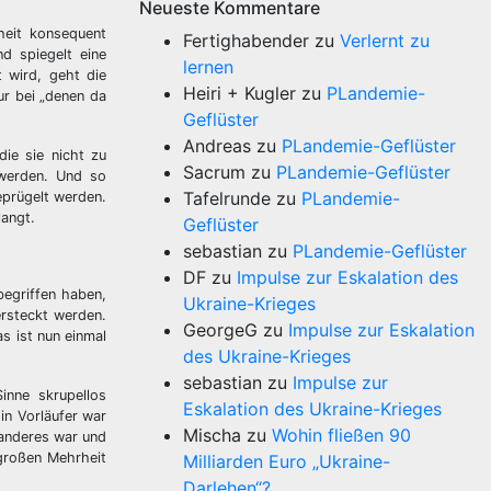
Neueste Kommentare
theit konsequent
Fertighabender
zu
Verlernt zu
d spiegelt eine
lernen
 wird, geht die
Heiri + Kugler
zu
PLandemie-
ur bei „denen da
Geflüster
Andreas
zu
PLandemie-Geflüster
die sie nicht zu
Sacrum
zu
PLandemie-Geflüster
 werden. Und so
Tafelrunde
zu
PLandemie-
eprügelt werden.
angt.
Geflüster
sebastian
zu
PLandemie-Geflüster
DF
zu
Impulse zur Eskalation des
egriffen haben,
Ukraine-Krieges
ersteckt werden.
GeorgeG
zu
Impulse zur Eskalation
as ist nun einmal
des Ukraine-Krieges
sebastian
zu
Impulse zur
inne skrupellos
Eskalation des Ukraine-Krieges
in Vorläufer war
Mischa
zu
Wohin fließen 90
s anderes war und
rgroßen Mehrheit
Milliarden Euro „Ukraine-
Darlehen“?