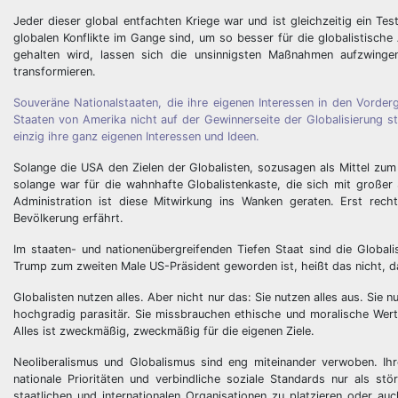
Jeder dieser global entfachten Kriege war und ist gleichzeitig ein Te
globalen Konflikte im Gange sind, um so besser für die globalistische 
gehalten wird, lassen sich die unsinnigsten Maßnahmen aufzwingen
transformieren.
Souveräne Nationalstaaten, die ihre eigenen Interessen in den Vorderg
Staaten von Amerika nicht auf der Gewinnerseite der Globalisierung st
einzig ihre ganz eigenen Interessen und Ideen.
Solange die USA den Zielen der Globalisten, sozusagen als Mittel zum
solange war für die wahnhafte Globalistenkaste, die sich mit großer 
Administration ist diese Mitwirkung ins Wanken geraten. Erst rech
Bevölkerung erfährt.
Im staaten- und nationenübergreifenden Tiefen Staat sind die Globali
Trump zum zweiten Male US-Präsident geworden ist, heißt das nicht, 
Globalisten nutzen alles. Aber nicht nur das: Sie nutzen alles aus. Sie 
hochgradig parasitär. Sie missbrauchen ethische und moralische Wer
Alles ist zweckmäßig, zweckmäßig für die eigenen Ziele.
Neoliberalismus und Globalismus sind eng miteinander verwoben. Ihr
nationale Prioritäten und verbindliche soziale Standards nur als st
staatlichen und internationalen Organisationen zu platzieren oder a