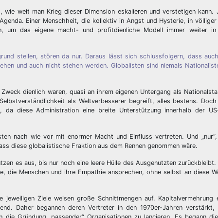
st, wie weit man Krieg dieser Dimension eskalieren und verstetigen kann.
Agenda. Einer Menschheit, die kollektiv in Angst und Hysterie, in völliger
, um das eigene macht- und profitdienliche Modell immer weiter in 
rund stellen, stören da nur. Daraus lässt sich schlussfolgern, dass auch
ehen und auch nicht stehen werden. Globalisten sind niemals Nationaliste
 Zweck dienlich waren, quasi an ihrem eigenen Untergang als Nationalst
Selbstverständlichkeit als Weltverbesserer begreift, alles bestens. Doc
t, da diese Administration eine breite Unterstützung innerhalb der US
sten nach wie vor mit enormer Macht und Einfluss vertreten. Und „nur“,
dass diese globalistische Fraktion aus dem Rennen genommen wäre.
nutzen es aus, bis nur noch eine leere Hülle des Ausgenutzten zurückbleibt.
te, die Menschen und ihre Empathie ansprechen, ohne selbst an diese We
e jeweiligen Ziele weisen große Schnittmengen auf. Kapitalvermehrung e
örend. Daher begannen deren Vertreter in den 1970er-Jahren verstärkt,
uch die Gründung „passender“ Organisationen zu lancieren. Es begann di