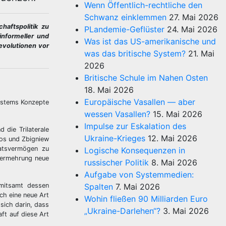
Wenn Öffentlich-rechtliche den
Schwanz einklemmen
27. Mai 2026
haftspolitik zu
PLandemie-Geflüster
24. Mai 2026
informeller und
Was ist das US-amerikanische und
evolutionen vor
was das britische System?
21. Mai
2026
Britische Schule im Nahen Osten
18. Mai 2026
Europäische Vasallen — aber
systems Konzepte
wessen Vasallen?
15. Mai 2026
Impulse zur Eskalation des
 die Trilaterale
Ukraine-Krieges
12. Mai 2026
ros und Zbigniew
aatsvermögen zu
Logische Konsequenzen in
dvermehrung neue
russischer Politik
8. Mai 2026
Aufgabe von Systemmedien:
 mitsamt dessen
Spalten
7. Mai 2026
rch eine neue Art
Wohin fließen 90 Milliarden Euro
 sich darin, dass
„Ukraine-Darlehen“?
3. Mai 2026
ft auf diese Art