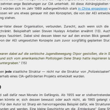
hrzehnten enge Beziehungen zur CIA unterhielt. All diese Abhängigkeite
 AEI würden sich im Jahr 1989 außergewöhnlich stark
in China engagieren
u
ssen wir uns etwas genauer mit den Konzepten, die von der AEI entwicke
ang stehen.
-Vater dieser Organisation, verbunden. Zurecht, auch wenn sich die T
schränkt. Beispielhaft seien Steven Huxleys Arbeiten erwähnt (13). Auc
ps fasziniert. Dabei sind dessen Ideen nur auf den ersten Blick gewalt
von der AEI umgesetzten Konzepte zum zuvor sorgfältig geplanten Stur
nd waren dabei auf die serbische Jugendbewegung Otpor gestoßen, die in 
 und sich vom amerikanischen Politologen Gene Sharp hatte inspirieren l
 untergraben.
“
(15)
ugen
jede
staatliche Struktur — nicht nur die Struktur von „Polizeistaate
rhalb eines CIA-geförderten Projekts entwickelt wurden.
p
d saß dafür neun Monate im Gefängnis. Ab 1955 war er stellvertretende
ten könnte er, sich dessen bewusst oder auch nicht, ab 1965 gelangt s
Für den Autor ist Sharp ein hervorragendes Beispiel dafür, wie Strukturen
 wurden und werden. Eine kleine Geschichte um die „Entdeckung“ Gene 