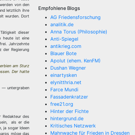
n werden von den
Empfohlene Blogs
nd letztlich ihre
lt wurden. Dort
AG Friedensforschung
analitik.de
Anna Torus (Philosophie)
ätigkeit dieser
h heute ist eine
Anti-Spiegel
frei. Jahrzehnte
antikrieg.com
z der Regierung
Blauer Bote
Apolut (ehem. KenFM)
Serbien am Sturz
Dushan Wegner
assen. Der hatte
einartysken
elynitthria.net
n“ — untergraben
Farce Mundi
Fassadenkratzer
free21.org
Hinter der Fichte
r Redakteur des
hintergrund.de
ein, als er die
Kritisches Netzwerk
, ja sogar Ideen
Mahnwache für Frieden in Dresden
Sharps möge das