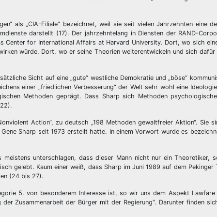
n“ als „CIA-Filiale“ bezeichnet, weil sie seit vielen Jahrzehnten eine 
mdienste darstellt (17). Der jahrzehntelang in Diensten der RAND-Corpo
 Center for International Affairs at Harvard University. Dort, wo sich ein
irken würde. Dort, wo er seine Theorien weiterentwickeln und sich dafür
dsätzliche Sicht auf eine „gute“ westliche Demokratie und „böse“ kommun
ichens einer „friedlichen Verbesserung“ der Welt sehr wohl eine Ideologie 
logischen Methoden geprägt. Dass Sharp sich Methoden psychologische
(22).
Nonviolent Action“, zu deutsch „198 Methoden gewaltfreier Aktion“. Sie sin
das Gene Sharp seit 1973 erstellt hatte. In einem Vorwort wurde es bezeic
meistens unterschlagen, dass dieser Mann nicht nur ein Theoretiker, s
tisch gelebt. Kaum einer weiß, dass Sharp im Juni 1989 auf dem Pekinger
en (24 bis 27).
tegorie 5. von besonderem Interesse ist, so wir uns dem Aspekt Lawfare
ng der Zusammenarbeit der Bürger mit der Regierung“. Darunter finden si