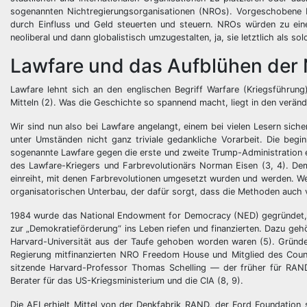
sogenannten Nichtregierungsorganisationen (NROs). Vorgeschobene 
durch Einfluss und Geld steuerten und steuern. NROs würden zu ein
neoliberal und dann globalistisch umzugestalten, ja, sie letztlich als so
Lawfare und das Aufblühen der 
Lawfare lehnt sich an den englischen Begriff Warfare (Kriegsführung
Mitteln (2). Was die Geschichte so spannend macht, liegt in den veränd
Wir sind nun also bei Lawfare angelangt, einem bei vielen Lesern sich
unter Umständen nicht ganz triviale gedankliche Vorarbeit. Die beg
sogenannte Lawfare gegen die erste und zweite Trump-Administration e
des Lawfare-Kriegers und Farbrevolutionärs Norman Eisen (3, 4). De
einreiht, mit denen Farbrevolutionen umgesetzt wurden und werden. W
organisatorischen Unterbau, der dafür sorgt, dass die Methoden auch
1984 wurde das National Endowment for Democracy (NED) gegründet, d
zur „Demokratieförderung“ ins Leben riefen und finanzierten. Dazu gehör
Harvard-Universität aus der Taufe gehoben worden waren (5). Gründ
Regierung mitfinanzierten NRO Freedom House und Mitglied des Council
sitzende Harvard-Professor Thomas Schelling — der früher für RAND 
Berater für das US-Kriegsministerium und die CIA (8, 9).
Die AEI erhielt Mittel von der Denkfabrik RAND, der Ford Foundation