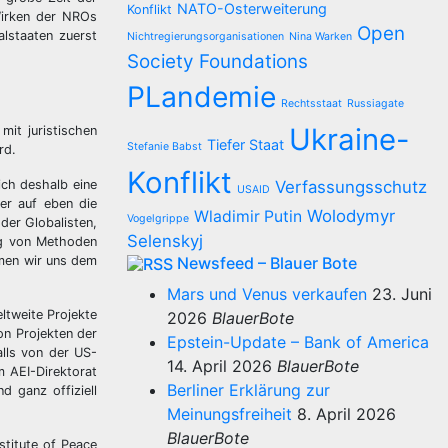
NATO-Osterweiterung
Konflikt
Wirken der NROs
Open
lstaaten zuerst
Nichtregierungsorganisationen
Nina Warken
Society Foundations
PLandemie
Rechtsstaat
Russiagate
Ukraine-
mit juristischen
Tiefer Staat
Stefanie Babst
rd.
Konflikt
ich deshalb eine
Verfassungsschutz
USAID
ter auf eben die
Wolodymyr
Wladimir Putin
Vogelgrippe
der Globalisten,
Selenskyj
ng von Methoden
dmen wir uns dem
Newsfeed – Blauer Bote
Mars und Venus verkaufen
23. Juni
tweite Projekte
2026
BlauerBote
on Projekten der
Epstein-Update – Bank of America
lls von der US-
14. April 2026
BlauerBote
m AEI-Direktorat
Berliner Erklärung zur
 ganz offiziell
Meinungsfreiheit
8. April 2026
BlauerBote
stitute of Peace