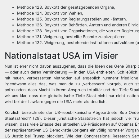
Methode 123. Boykott der gesetzgebenden Organe,
Methode 124. Boykott von Wahlen,
Methode 125. Boykott von Regierungsstellen und -ämtern,
Methode 126. Boykott von Behörden, Ämtern und anderen Einric
Methode 128. Boykott von Organisationen, die von der Regierun
Methode 131. Weigerung, bestellte Beamte zu akzeptieren,
Methode 132. Weigerung, bestehende Institutionen aufzulösen (a
Nationalstaat USA im Visier
Nun ist eher nicht davon auszugehen, dass die Ideen des Gene Sharp d
— oder auch deren Verhinderung — in den USA enthielten. Schließlich 
mit neuen, verbesserten Methoden auf angeblich nunmehr friedliche 
irgendwann alles das, was man da zu „verbessern“ vorgab, auch s
anfreunden, dass Macht in ihrem Anspruch totalitär und der Tiefe Staat 
wir uns klar, dass der globalistische Tiefe Staat nicht nur nicht nati
wird bei der Lawfare gegen die USA mehr als deutlich.
Kürzlich bezeichnete der US-republikanische Abgeordnete Bob Onder
Staatsstreich“ (29). Dieser juristische Staatstreich hat jedoch viel
wissen, dass viele Erlasse des aktuellen US-Präsidenten auf Obamas Er
der repräsentativen US-Demokratie übrigens ein völlig normaler Vorgan
US-Justiz bei Trump blockiert. Wie der Congressional Research Ser