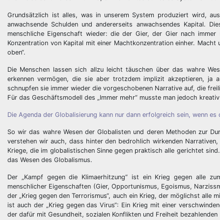
Grundsätzlich ist alles, was in unserem System produziert wird, aus f
anwachsende Schulden und andererseits anwachsendes Kapital. Dies
menschliche Eigenschaft wieder: die der Gier, der Gier nach immer
Konzentration von Kapital mit einer Machtkonzentration einher. Macht 
oben“.
Die Menschen lassen sich allzu leicht täuschen über das wahre Wesen
erkennen vermögen, die sie aber trotzdem implizit akzeptieren, ja 
schnupfen sie immer wieder die vorgeschobenen Narrative auf, die frei
Für das Geschäftsmodell des „Immer mehr“ musste man jedoch kreativ
Die Agenda der Globalisierung kann nur dann erfolgreich sein, wenn es d
So wir das wahre Wesen der Globalisten und deren Methoden zur Dur
verstehen wir auch, dass hinter den bedrohlich wirkenden Narrativen, 
Kriege, die im globalistischen Sinne gegen praktisch alle gerichtet sind
das Wesen des Globalismus.
Der „Kampf gegen die Klimaerhitzung“ ist ein Krieg gegen alle zu
menschlicher Eigenschaften (Gier, Opportunismus, Egoismus, Narzissmus
der „Krieg gegen den Terrorismus“, auch ein Krieg, der möglichst alle m
ist auch der „Krieg gegen das Virus“: Ein Krieg mit einer verschwind
der dafür mit Gesundheit, sozialen Konflikten und Freiheit bezahlenden