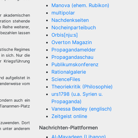
Manova (ehem. Rubikon)
multipolar
der akademischen
Nachdenkseiten
ration stehende
Nocheinparteibuch
e Reihe weiterer,
 bezahlen lassen
Orbis[nju:s]
Overton Magazin
Propagandamelder
istische Regimes
in sich. Nur die
Propagandaschau
r Kriegsführung
Publikumskonferenz
Rationalgalerie
d aufgelistet in
ScienceFiles
hnenderweise vom
Theoriekritik (Philosophie)
urs1798 (u.a. Syrien u.
ondern auch ein
Propaganda)
 Tiananmen-Platz
Vanessa Beeley (englisch)
Zeitgeist online
 zuwenden. Dort
Nachrichten-Plattformen
ch unter anderem
Al-Mayadeen (Libanon)