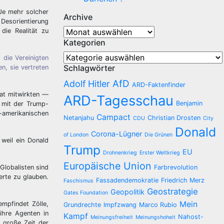
 Je mehr solcher
Archive
 Desorientierung
Archive
die Realität zu
Kategorien
Kategorien
 die Vereinigten
Schlagwörter
n, sie vertreten
AfD
Adolf Hitler
ARD-Faktenfinder
aat mitwirkten —
ARD-Tagesschau
Benjamin
h mit der Trump-
-amerikanischen
Campact
Netanjahu
Christian Drosten
CDU
City
Donald
Corona-Lügner
of London
Die Grünen
 weil ein Donald
Trump
EU
Drohnenkrieg
Erster Weltkrieg
Europäische Union
 Globalisten sind
Farbrevolution
rte zu glauben.
Fassadendemokratie
Friedrich Merz
Faschismus
Geostrategie
Geopolitik
Gates Foundation
Mein
mpfindet Zölle,
Grundrechte
Impfzwang
Marco Rubio
 ihre Agenten in
Kampf
Nahost-
Meinungsfreiheit
Meinungshoheit
e große Zeit der