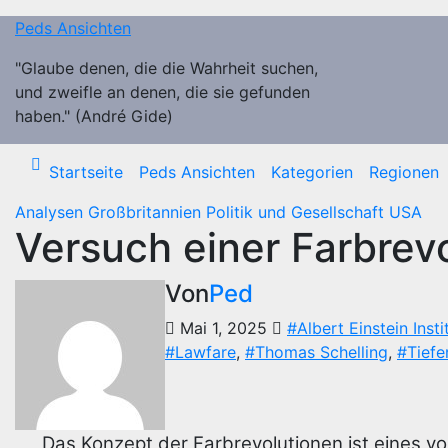
Zum
Peds Ansichten
Inhalt
springen
"Glaube denen, die die Wahrheit suchen,
und zweifle an denen, die sie gefunden
haben." (André Gide)
Startseite
Peds Ansichten
Kategorien
Regionen
Analysen
Großbritannien
Politik und Gesellschaft
USA
Versuch einer Farbrev
Von
Ped
Mai 1, 2025
#Albert Einstein Insti
#Lawfare
,
#Thomas Schelling
,
#Tiefe
Das Konzept der Farbrevolutionen ist eines 