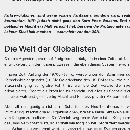
Farbrevolutionen sind keine wilden Fantasien, sondern ganz reale
betrachten, trifft jedoch nicht ganz den Kern ihres Wesens. Erst r
politischer Macht ein Maß erreicht hat, bei dem die Protagoniste
keinem Staat halt machen — auch nicht vor den USA.
Die Welt der Globalisten
Globale Agenden gehen auf Ereignisse zurück, die in einer Zeit stattf
entwickelten, um den Krisenprozessen, die eben dieses System hervorr
In jener Zeit, Anfang der 1970er-Jahre, wurde unter der Schirmherrs
Kommission gegründet (1). Die Golddeckung des US-Dollars wurde nun au
Brzezinski ging auf große Fahrt. Es war die Zeit, welche die Ep
privatisieren, Kredite als Produkte zu handeln und alles zu finanzial
Impulse, während gleichzeitig Macht und Einfluss privater Akteure auf
Aber all das genügte nicht. Im Schatten des Neoliberalismus entw
Infiltrierung internationaler Organisationen, breitete seine Tentakeln a
von Kriegen zu realisieren. Die Vernichtung realer Werte ist in Kriegen 
das, was vernichtet wird, so schnell wie möglich neu produziert werde
und Weise dazu verdammt wird, ein verzerrtes surreales System anzutre