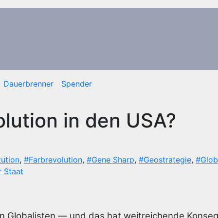
Dauerbrenner
Spender
olution in den USA?
tution
,
#Farbrevolution
,
#Gene Sharp
,
#Geostrategie
,
#Glob
r Staat
von Globalisten — und das hat weitreichende Konse