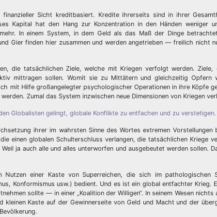
inanzieller Sicht kreditbasiert. Kredite ihrerseits sind in ihrer Gesam
es Kapital hat den Hang zur Konzentration in den Händen weniger un
 mehr. In einem System, in dem Geld als das Maß der Dinge betrachtet
und Gier finden hier zusammen und werden angetrieben — freilich nicht n
, die tatsächlichen Ziele, welche mit Kriegen verfolgt werden. Ziele, 
aktiv mittragen sollen. Womit sie zu Mittätern und gleichzeitig Opfern
lich mit Hilfe großangelegter psychologischer Operationen in ihre Köpfe g
 werden. Zumal das System inzwischen neue Dimensionen von Kriegen verl
en Globalisten gelingt, globale Konflikte zu entfachen und zu verstetigen.
chsetzung ihrer im wahrsten Sinne des Wortes extremen Vorstellungen b
die einen globalen Schulterschluss verlangen, die tatsächlichen Kriege v
. Weil ja auch alle und alles unterworfen und ausgebeutet werden sollen. D
m Nutzen einer Kaste von Superreichen, die sich im pathologischen S
, Konformismus usw.) bedient. Und es ist ein global entfachter Krieg. E
itnehmen sollte — in einer „Koalition der Willigen“. In seinem Wesen nicht
end kleinen Kaste auf der Gewinnerseite von Geld und Macht und der übe
 Bevölkerung.