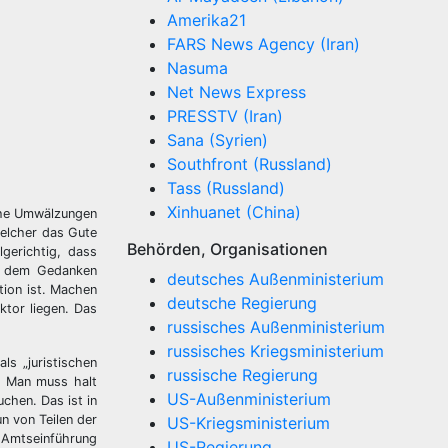
Amerika21
FARS News Agency (Iran)
Nasuma
Net News Express
PRESSTV (Iran)
Sana (Syrien)
Southfront (Russland)
Tass (Russland)
Xinhuanet (China)
sche Umwälzungen
welcher das Gute
Behörden, Organisationen
gerichtig, dass
it dem Gedanken
deutsches Außenministerium
tion ist. Machen
deutsche Regierung
ktor liegen. Das
russisches Außenministerium
russisches Kriegsministerium
s „juristischen
russische Regierung
n. Man muss halt
US-Außenministerium
chen. Das ist in
n von Teilen der
US-Kriegsministerium
 Amtseinführung
US-Regierung