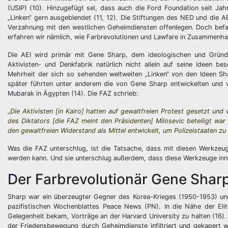
(USIP) (10). Hinzugefügt sei, dass auch die Ford Foundation seit Ja
„Linken“ gern ausgeblendet (11, 12). Die Stiftungen des NED und die
Verzahnung mit den westlichen Geheimdiensten offenlegen. Doch befa
erfahren wir nämlich, wie Farbrevolutionen und Lawfare in Zusammenh
Die AEI wird primär mit Gene Sharp, dem ideologischen und Gründer
Aktivisten- und Denkfabrik natürlich nicht allein auf seine Ideen be
Mehrheit der sich so sehenden weltweiten „Linken“ von den Ideen Shar
später führten unter anderem die von Gene Sharp entwickelten und 
Mubarak in Ägypten (14). Die FAZ schrieb:
„
Die Aktivisten [in Kairo] hatten auf gewaltfreien Protest gesetzt u
des Diktators [die FAZ meint den Präsidenten] Milosevic beteiligt war
den gewaltfreien Widerstand als Mittel entwickelt, um Polizeistaaten zu
Was die FAZ unterschlug, ist die Tatsache, dass mit diesen Werkze
werden kann. Und sie unterschlug außerdem, dass diese Werkzeuge inne
Der Farbrevolutionär Gene Shar
Sharp war ein überzeugter Gegner des Korea-Krieges (1950-1953) un
pazifistischen Wochenblattes Peace News (PN). In die Nähe der Eli
Gelegenheit bekam, Vorträge an der Harvard University zu halten (16). 
der Friedensbewegung durch Geheimdienste infiltriert und gekapert