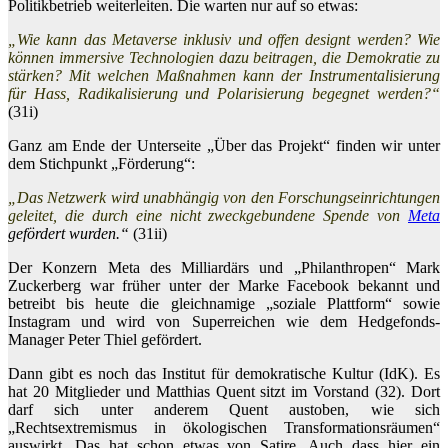
Politikbetrieb weiterleiten. Die warten nur auf so etwas:
„Wie kann das Metaverse inklusiv und offen designt werden? Wie
können immersive Technologien dazu beitragen, die Demokratie zu
stärken? Mit welchen Maßnahmen kann der Instrumentalisierung
für Hass, Radikalisierung und Polarisierung begegnet werden?“
(31i)
Ganz am Ende der Unterseite „Über das Projekt“ finden wir unter
dem Stichpunkt „Förderung“:
„Das Netzwerk wird unabhängig von den Forschungseinrichtungen
geleitet, die durch eine nicht zweckgebundene Spende von
Meta
gefördert wurden.“
(31ii)
Der Konzern Meta des Milliardärs und „Philanthropen“ Mark
Zuckerberg war früher unter der Marke Facebook bekannt und
betreibt bis heute die gleichnamige „soziale Plattform“ sowie
Instagram und wird von Superreichen wie dem Hedgefonds-
Manager Peter Thiel gefördert.
Dann gibt es noch das Institut für demokratische Kultur (IdK). Es
hat 20 Mitglieder und Matthias Quent sitzt im Vorstand (32). Dort
darf sich unter anderem Quent austoben, wie sich
„Rechtsextremismus in ökologischen Transformationsräumen“
auswirkt. Das hat schon etwas von Satire. Auch dass hier ein