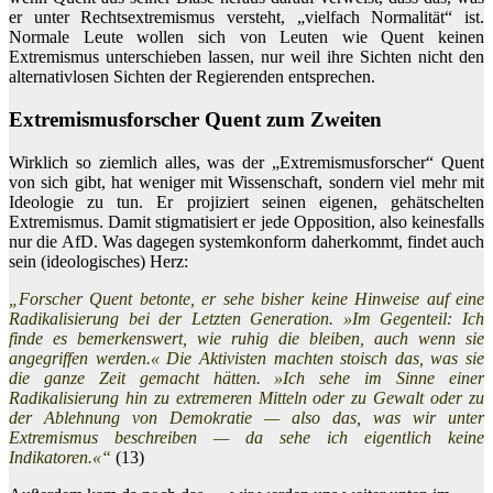
er unter Rechtsextremismus versteht, „vielfach Normalität“ ist.
Normale Leute wollen sich von Leuten wie Quent keinen
Extremismus unterschieben lassen, nur weil ihre Sichten nicht den
alternativlosen Sichten der Regierenden entsprechen.
Extremismusforscher Quent zum Zweiten
Wirklich so ziemlich alles, was der „Extremismusforscher“ Quent
von sich gibt, hat weniger mit Wissenschaft, sondern viel mehr mit
Ideologie zu tun. Er projiziert seinen eigenen, gehätschelten
Extremismus. Damit stigmatisiert er jede Opposition, also keinesfalls
nur die AfD. Was dagegen systemkonform daherkommt, findet auch
sein (ideologisches) Herz:
„Forscher Quent betonte, er sehe bisher keine Hinweise auf eine
Radikalisierung bei der Letzten Generation. »Im Gegenteil: Ich
finde es bemerkenswert, wie ruhig die bleiben, auch wenn sie
angegriffen werden.« Die Aktivisten machten stoisch das, was sie
die ganze Zeit gemacht hätten. »Ich sehe im Sinne einer
Radikalisierung hin zu extremeren Mitteln oder zu Gewalt oder zu
der Ablehnung von Demokratie — also das, was wir unter
Extremismus beschreiben — da sehe ich eigentlich keine
Indikatoren.«“
(13)