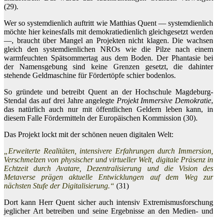
(29).
Wer so systemdienlich auftritt wie Matthias Quent — systemdienlich
möchte hier keinesfalls mit demokratiedienlich gleichgesetzt werden
—, braucht über Mangel an Projekten nicht klagen. Die wachsen
gleich den systemdienlichen NROs wie die Pilze nach einem
warmfeuchten Spätsommertag aus dem Boden. Der Phantasie bei
der Namensgebung sind keine Grenzen gesetzt, die dahinter
stehende Geldmaschine für Fördertöpfe schier bodenlos.
So gründete und betreibt Quent an der Hochschule Magdeburg-
Stendal das auf drei Jahre angelegte
Projekt Immersive Demokratie
,
das natürlich auch nur mit öffentlichen Geldern leben kann, in
diesem Falle Fördermitteln der Europäischen Kommission (30).
Das Projekt lockt mit der schönen neuen digitalen Welt:
„Erweiterte Realitäten, intensivere Erfahrungen durch Immersion,
Verschmelzen von physischer und virtueller Welt, digitale Präsenz in
Echtzeit durch Avatare, Dezentralisierung und die Vision des
Metaverse prägen aktuelle Entwicklungen auf dem Weg zur
nächsten Stufe der Digitalisierung.“
(31)
Dort kann Herr Quent sicher auch intensiv Extremismusforschung
jeglicher Art betreiben und seine Ergebnisse an den Medien- und