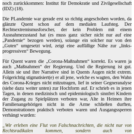
noch zurückkommen: Institut für Demokratie und Zivilgesellschaft
(IDZ) (18).
Die PLandemie war gerade erst so richtig angeschoben worden, da
glänzte Quent schon auf dem medialen Laufsteg. Der
Rechtsextremismusforscher, der kein Problem mit einem
Ausnahmezustand hat (es muss ganz sicher nicht nur auf eine
„Pandemie“ bezogen werden), solange ein solcher nur von den
„Guten“ umgesetzt wird, zeigt eine auffällige Nähe zur „links-
progressiven“ Bewegung.
Für Quent waren die „Corona-Maßnahmen“ korrekt. Es waren ja
auch „Maßnahmen“ der Regierung. Und die Regierung ist gut.
Allein sie und ihre Narrative sind in Quents Augen nicht extrem.
Folgerichtig stigmatisiert(e) er all jene, welche es wagten, den Wahn
des Corona-Krieges nicht mitzutragen, lief in seiner Gegneranalyse
(siehe dazu weiter unten) zur Hochform auf. Er schrieb es in jenen
Tagen, in denen medizinisch und epidemiologisch sinnfrei Kindern
der Zugang zu Spielplätzen verboten war, Alte in Heimen ihre
Familienangehörigen nicht in die Arme schließen durften,
Demonstrationen praktisch verboten waren und Ausgangssperren
verhängt wurden:
„Wir erleben eine Flut von Falschnachrichten, die nicht nur von
Rechtsradikalen kommen, sondern auch von