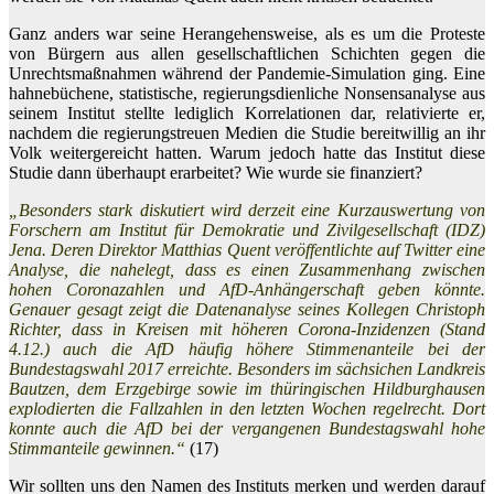
Ganz anders war seine Herangehensweise, als es um die Proteste
von Bürgern aus allen gesellschaftlichen Schichten gegen die
Unrechtsmaßnahmen während der Pandemie-Simulation ging. Eine
hahnebüchene, statistische, regierungsdienliche Nonsensanalyse aus
seinem Institut stellte lediglich Korrelationen dar, relativierte er,
nachdem die regierungstreuen Medien die Studie bereitwillig an ihr
Volk weitergereicht hatten. Warum jedoch hatte das Institut diese
Studie dann überhaupt erarbeitet? Wie wurde sie finanziert?
„Besonders stark diskutiert wird derzeit eine Kurzauswertung von
Forschern am Institut für Demokratie und Zivilgesellschaft (IDZ)
Jena. Deren Direktor Matthias Quent veröffentlichte auf Twitter eine
Analyse, die nahelegt, dass es einen Zusammenhang zwischen
hohen Coronazahlen und AfD-Anhängerschaft geben könnte.
Genauer gesagt zeigt die Datenanalyse seines Kollegen Christoph
Richter, dass in Kreisen mit höheren Corona-Inzidenzen (Stand
4.12.) auch die AfD häufig höhere Stimmenanteile bei der
Bundestagswahl 2017 erreichte. Besonders im sächsichen Landkreis
Bautzen, dem Erzgebirge sowie im thüringischen Hildburghausen
explodierten die Fallzahlen in den letzten Wochen regelrecht. Dort
konnte auch die AfD bei der vergangenen Bundestagswahl hohe
Stimmanteile gewinnen.“
(17)
Wir sollten uns den Namen des Instituts merken und werden darauf