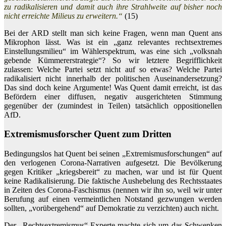
zu radikalisieren und damit auch ihre Strahlweite auf bisher noch
nicht erreichte Milieus zu erweitern.“
(15)
Bei der ARD stellt man sich keine Fragen, wenn man Quent ans
Mikrophon lässt. Was ist ein „ganz relevantes rechtsextremes
Einstellungsmilieu“ im Wählerspektrum, was eine sich „volksnah
gebende Kümmererstrategie“? So wir letztere Begrifflichkeit
zulassen: Welche Partei setzt nicht auf so etwas? Welche Partei
radikalisiert nicht innerhalb der politischen Auseinandersetzung?
Das sind doch keine Argumente! Was Quent damit erreicht, ist das
Befördern einer diffusen, negativ ausgerichteten Stimmung
gegenüber der (zumindest in Teilen) tatsächlich oppositionellen
AfD.
Extremismusforscher Quent zum Dritten
Bedingungslos hat Quent bei seinen „Extremismusforschungen“ auf
den verlogenen Corona-Narrativen aufgesetzt. Die Bevölkerung
gegen Kritiker „kriegsbereit“ zu machen, war und ist für Quent
keine Radikalisierung. Die faktische Aushebelung des Rechtsstaates
in Zeiten des Corona-Faschismus (nennen wir ihn so, weil wir unter
Berufung auf einen vermeintlichen Notstand gezwungen werden
sollten, „vorübergehend“ auf Demokratie zu verzichten) auch nicht.
Der „Rechtsextremismus“-Experte machte sich um das Schwenken