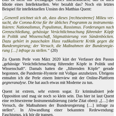
Idiotie eines Intellektuellen. Wer bezahlt das? Noch ein letztes
Beispiel für intellektuellen Unsinn des Matthias Quent:
„Gene­rell zeich­net sich ab, dass dieses [rechtsextreme] Milieu ver­
sucht, die Corona-Krise für ihr übli­ches Pro­gramm zu instru­men­ta­
li­sie­ren: Natio­na­lis­mus, Popu­lis­mus, Ras­sis­mus. For­de­run­gen nach
Grenz­schlie­ßung, gehäs­sige Ver­ächt­lich­ma­chung füh­ren­der Köpfe
in Politik und Wis­sen­schaft, Stig­ma­ti­sie­rung von Sün­den­bö­cken.
Dazu gehört in pau­scha­len Hass radi­ka­li­sierte Kritik gegen die
Bun­des­re­gie­rung; der Versuch, die Maß­nah­men der Bun­des­re­gie­
rung […] infrage zu stellen.“
(20)
Zu Quents Perle vom März 2020 kürt der Verfasser den Passus
„gehässige Verächtlichmachung führender Köpfe in Politik und
Wissenschaft“. Damals hatten die „führenden Köpfe“ gerade
begonnen, die Pandemie-Hysterie mit Vollgas anzuheizen. Übrigens
entnahm ich die Perle einem Interview mit der Online-Plattform
gegneranalyse
. Die hat auch etwas mit Moderne zu tun.
Quent ist extrem, sehr extrem sogar. Er kriminalisiert jede
Opposition und mag sie noch so klein sein. Das hier ist laut Quent
eine rechtsextreme Instrumentalisierung (siehe Zitat oben): „[…] der
Versuch, die Maßnahmen der Bundesregierung […] infrage zu
stellen“. In Abwandlung einer bekannten Redewendung:
Faschismus, ick hör dir trapsen.