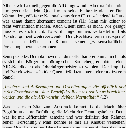
All das wird aktuell gegen die AfD angewandt. Aber natürlich nicht
nur gegen sie allein. Quent muss seine Elaborate nicht erklären.
Warum der „völkische Nationalismus der AfD entscheidend ist“ und
was genau damit überhaupt gemeint ist (11), kann mir keiner so
recht verständlich machen. Auch Quent kann es nicht. Wie gesagt,
muss er es auch nicht. Es wird hingenommen, verbreitet und als
Pseudoargument weiterverwendet. Der „Rechtsextremismusexperte“
hat das schließlich im Rahmen seiner „wissenschaftlichen
Forschung“ herausbekommen.
Sein spezielles Demokratieverständnis offenbarte er einmal mehr, als
es sich die Bürger im thüringischen Sonneberg erlaubten, einen
AfD-Kandidaten als Oberbürgermeister zu wählen. Der Populist
und Pseudowissenschaftler Quent ließ dazu unter anderem dies vom
Stapel:
„Insofern sind Äußerungen und Orientierungen, die öffentlich und
in der Forschung mit dem Begriff des Rechtsextremismus bezeichnet
werden und die die AfD vertritt, vielfach Normalität.“
(12)
Was in diesem Zitat zum Ausdruck kommt, ist die Macht über
Begriffe und ihre Befüllung, die Macht der Deutungshoheit. Denn
was ist mit „öffentlich“ gemeint und wer definiert den Rahmen
seiner „Forschung“? Man könnte es fast als Kalauer verstehen,
wenn Quent aus seiner Blase heraus darauf verweist, dass das, was