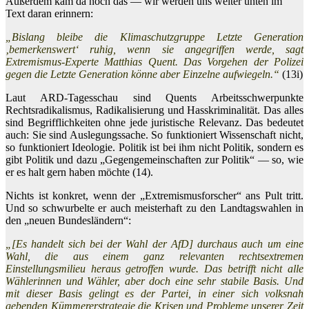
Außerdem kam da noch das — wir werden uns weiter unten im
Text daran erinnern:
„Bislang bleibe die Klimaschutzgruppe Letzte Generation
‚bemerkenswert‘ ruhig, wenn sie angegriffen werde, sagt
Extremismus-Experte Matthias Quent. Das Vorgehen der Polizei
gegen die Letzte Generation könne aber Einzelne aufwiegeln.“
(13i)
Laut ARD-Tagesschau sind Quents Arbeitsschwerpunkte
Rechtsradikalismus, Radikalisierung und Hasskriminalität. Das alles
sind Begrifflichkeiten ohne jede juristische Relevanz. Das bedeutet
auch: Sie sind Auslegungssache. So funktioniert Wissenschaft nicht,
so funktioniert Ideologie. Politik ist bei ihm nicht Politik, sondern es
gibt Politik und dazu „Gegengemeinschaften zur Politik“ — so, wie
er es halt gern haben möchte (14).
Nichts ist konkret, wenn der „Extremismusforscher“ ans Pult tritt.
Und so schwurbelte er auch meisterhaft zu den Landtagswahlen in
den „neuen Bundesländern“:
„[Es handelt sich bei der Wahl der AfD] durchaus auch um eine
Wahl, die aus einem ganz relevanten rechtsextremen
Einstellungsmilieu heraus getroffen wurde. Das betrifft nicht alle
Wählerinnen und Wähler, aber doch eine sehr stabile Basis. Und
mit dieser Basis gelingt es der Partei, in einer sich volksnah
gebenden Kümmererstrategie die Krisen und Probleme unserer Zeit