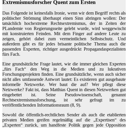
Extremismusforscher Quent zum Ersten
Das Folgende ist keinesfalls Ironie, wenn wir dem Begriff rechts als
politischer Strömung überhaupt einen Sinn abringen wollen: Der
tatsächlich hochextreme Rechtsextremismus, der in Zeiten der
PLandemie von Regierungsseite gelebt wurde, wird weggewischt
mit konstruierten Feinden. Mit dem Finger auf andere Leute zu
zeigen, gehört dabei zum vermeintlichen Selbstschutz. Und
außerdem gibt es für jedes brisante politische Thema auch die
passenden Experten, richtiger ausgedrückt Propagandaspezialisten
fürs Fach.
Eine grundsätzliche Frage lautet, wie die immer gleichen Experten
„fürs Fach“ den Weg in die Medien und zu lukrativen
Forschungsprojekten finden. Eine grundsätzliche, wenn auch sicher
nicht alles umfassende Antwort lautet: Es existieren gut ausgebaute
informelle Netzwerke. Wer baut die auf? Wer pflegt diese
Netzwerke? Fakt ist, dass Matthias Quent in diesen Netzwerken gut
eingebettet ist. Seine Pseudowissenschaft, genannt
Rechtsextremismusforschung, ist sehr gefragt im zu
veröffentlichenden Informationsraum (8, 9).
Sowohl die öffentlich-rechtlichen Sender als auch die etablierten
privaten Medien greifen regelmäßig auf die „Expertisen“ des
„Experten“ zurück, um handfeste Politik gegen jede Opposition