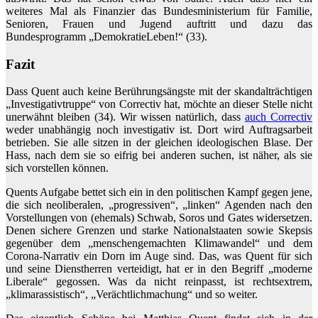
weiteres Mal als Finanzier das Bundesministerium für Familie,
Senioren, Frauen und Jugend auftritt und dazu das
Bundesprogramm „DemokratieLeben!“ (33).
Fazit
Dass Quent auch keine Berührungsängste mit der skandalträchtigen
„Investigativtruppe“ von Correctiv hat, möchte an dieser Stelle nicht
unerwähnt bleiben (34). Wir wissen natürlich, dass
auch Correctiv
weder unabhängig noch investigativ ist. Dort wird Auftragsarbeit
betrieben. Sie alle sitzen in der gleichen ideologischen Blase. Der
Hass, nach dem sie so eifrig bei anderen suchen, ist näher, als sie
sich vorstellen können.
Quents Aufgabe bettet sich ein in den politischen Kampf gegen jene,
die sich neoliberalen, „progressiven“, „linken“ Agenden nach den
Vorstellungen von (ehemals) Schwab, Soros und Gates widersetzen.
Denen sichere Grenzen und starke Nationalstaaten sowie Skepsis
gegenüber dem „menschengemachten Klimawandel“ und dem
Corona-Narrativ ein Dorn im Auge sind. Das, was Quent für sich
und seine Dienstherren verteidigt, hat er in den Begriff „moderne
Liberale“ gegossen. Was da nicht reinpasst, ist rechtsextrem,
„klimarassistisch“, „Verächtlichmachung“ und so weiter.