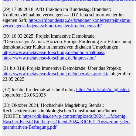
(29) 17.09.2018; AfD-Fraktion im Bundestag; Brandner:
Konferenzteilnahme verweigert — IDZ Jena schmort weiter im
eigenen Saft;
https://afdbundestag.de/brandner-konferenzteilnahme-
verweigert-idz-jena-schmort-weiter-im-eigenen-saft/
(30) 10.03.2025; Projekt Immersive Demokratie;
#DemocracyinAction: Horizon-Europe-Förderung zur Erforschung
demokratischer Kultur in immersiven digitalen Umgebungen;
https://www.metaverse-forschung.de/author/matthias/
;
https://www.metaverse-forschung.de/impressum/
(31 bis 31ii) Projekt Immersive Demokratie; Über das Projekt;
https://www.metaverse-forschung.de/ueber-das-projekt/
; abgerufen:
23.05.2025
(32) Institut für demokratische Kultur;
https://idk-lsa.de/mitglieder/
;
abgerufen: 23.05.2025
(33) Oktober 2024; Hochschule Magdeburg-Stendal;
Rechtsextremismus in ökologischen Transformationsräumen
(RIOET);
https://idk-lsa.de/wp-content/uploads/2024/11/Moenig-
Hascher-Kerst-Osterberger-Quent-2024-RIOET_Auswertung-der-
quantitativen-Befragung.pdf