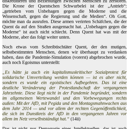
diskreditieren und Beziehungen zwischen Menschen zu zerstören.
Die Krone der Quentschen Schwurbelei ist der „Antrieb“:
„getrieben vom Unbehagen gegen die Moderne und die
Wissenschaft, gegen die Regierung und die Medien“. Oh Gott,
möchte man da ausrufen. Diese armen verirrten Schäfchen, die der
Quent da auf den Straßen ausgemacht hat. „Unbehagen gegen die
Moderne“ ist auch nicht schlecht. Denn Quent hat was mit der
Moderne, aber das folgt weiter unten.
Noch etwas vom Schreibtischtäter Quent, der den mutigen,
selbstbestimmten Menschen, denen wir überhaupt zu verdanken
haben, dass die Pandemie-Simulation (vorerst) abgebrochen wurde,
auch noch Egoismus unterstellt:
„Es hätte ja auch ein kapitalismuskritischer Sozialprotest für
solidarische Umverteilung werden können — ist es aber nicht,
sondern es wurde ein egoistisches Aufbegehren. Das ist eine
deutliche Veränderung der Protestlandschaft der vergangenen
Jahrzehnte. Diese liegt nicht in der Pandemie begründet, sondern
im allgemeinen Wertewandel und den Vorbewegungen rechts
außen: Mit der AfD, mit Pegida und den Montagsmahnwachen aus
dem Jahr 2014 — und vor allem der rechten Gegenöffentlichkeit,
die sich im Dunstkreis der AfD in den vergangenen Jahren vor
allem im Netz verselbstständigt hat.“
(14ii)
Das ist nicht nur Demagogie eines Intellektuellen, das ist auch