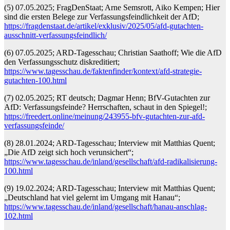
(5) 07.05.2025; FragDenStaat; Arne Semsrott, Aiko Kempen; Hier
sind die ersten Belege zur Verfassungsfeindlichkeit der AfD;
https://fragdenstaat.de/artikel/exklusiv/2025/05/afd-gutachten-
ausschnitt-verfassungsfeindlich/
(6) 07.05.2025; ARD-Tagesschau; Christian Saathoff; Wie die AfD
den Verfassungsschutz diskreditiert;
https://www.tagesschau.de/faktenfinder/kontext/afd-strategie-
gutachten-100.html
(7) 02.05.2025; RT deutsch; Dagmar Henn; BfV-Gutachten zur
AfD: Verfassungsfeinde? Herrschaften, schaut in den Spiegel!;
https://freedert.online/meinung/243955-bfv-gutachten-zur-afd-
verfassungsfeinde/
(8) 28.01.2024; ARD-Tagesschau; Interview mit Matthias Quent;
„Die AfD zeigt sich hoch verunsichert“;
https://www.tagesschau.de/inland/gesellschaft/afd-radikalisierung-
100.html
(9) 19.02.2024; ARD-Tagesschau; Interview mit Matthias Quent;
„Deutschland hat viel gelernt im Umgang mit Hanau“;
https://www.tagesschau.de/inland/gesellschaft/hanau-anschlag-
102.html