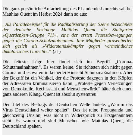
Die ganz persönliche Aufarbeitung des PLandemie-Unrechts sah bei
Matthias Quent im Herbst 2024 dann so aus:
„Als Paradebeispiel für die Radikalisierung der Szene bezeichnete
der deutsche Soziologe Matthias Quent die Stuttgarter
»Querdenken-Gruppe 711«, eine der ersten Protestbewegungen
gegen die Corona-Schutzmaßnamen. Ihre Mitglieder präsentierten
sich gezielt als »Widerstandskämpfer gegen vermeintliches
diktatorisches Unrecht«.“
(21)
Die fetteste Lüge hier findet sich im Begriff „Corona-
Schutzmaßnahmen“. Es waren keine. Sie richteten sich nicht gegen
Corona und es waren in keinerlei Hinsicht Schutzmaßnahmen. Aber
der Begriff ist ein Vehikel, der die Proteste dagegen in den Köpfen
der Adressaten kriminalisieren kann. „Proteste gegen Verletzungen
von Demokratie, Rechtsstaat und Menschenwürde“ hätte doch einen
ganz anderen Klang. Quent ist absolut systemtreu.
Der Titel des Beitrags der Deutschen Welle lautete: „Warum das
Virus Deutschland weiter spaltet“. Das ist reine Propaganda und
gleichzeitig Unsinn, was nicht in Widerspruch zu Erstgenanntem
steht. Es waren und sind Menschen wie Matthias Quent, die
Deutschland spalten.