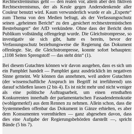
Rechtsextremismus geht — den realen vor, allem aber den fiktiven
Rechtsextremismus, der als Keule gegen Andersdenkende aller
Couleur benutzt wird. Kaum verwunderlich wurde er als „Experte“
zum Thema von den Medien befragt, als der Verfassungsschutz
seinen „geheimen Bericht“ zu den „gesichert rechtsextremistischen
Bestrebungen“ der AfD verkündete. Ohne dass der Bericht dem
Publikum vollständig offengelegt wurde. Die Gleichstrompresse, so
investigativ sie sich gibt, hatte es bereits, bevor der
Verfassungsschutz beziehungsweise die Regierung das Dokument
offenlegte. Sie, die Gleichstrompresse, konnte sofort behaupten:
„1108 Seiten Sprengstoff — das steht drin“ (1).
Bei diesem Gutachten können wir davon ausgehen, dass es sich um
ein Pamphlet handelt — Pamphlet ganz ausdrücklich im negativen
Sinne gemeint. Wir können das annehmen, weil andere Gutachten
(der wissenschaftliche Anspruch im Begriff ist irreführend) uns
darauf schließen lassen (2 bis 4). Es ist nicht mehr und nicht weniger
als eine politische Auftragsarbeit, um einen ernsthaften
Konkurrenten innerhalb der parlamentarischen Fassadendemokratie
(wohlgemerkt!) aus dem Rennen zu nehmen. Allein schon, dass die
Systemmedien offenbar das Dokument in Gänze erhielten, es aber
dem Konsumenten vorenthielten — ganz abgesehen davon, dass
dies eine Aufgabe der Regierungsbehörden darstellt —, spricht
Bände (5 bis 7).