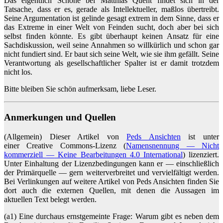
Das eigentlich Schöne bei Matthias Quent findet sich in der
Tatsache, dass er es, gerade als Intellektueller, maßlos übertreibt.
Seine Argumentation ist gelinde gesagt extrem in dem Sinne, dass er
das Extreme in einer Welt von Feinden sucht, doch aber bei sich
selbst finden könnte. Es gibt überhaupt keinen Ansatz für eine
Sachdiskussion, weil seine Annahmen so willkürlich und schon gar
nicht fundiert sind. Er baut sich seine Welt, wie sie ihm gefällt. Seine
Verantwortung als gesellschaftlicher Spalter ist er damit trotzdem
nicht los.
Bitte bleiben Sie schön aufmerksam, liebe Leser.
Anmerkungen und Quellen
(Allgemein) Dieser Artikel von
Peds Ansichten
ist unter
einer Creative Commons-Lizenz (
Namensnennung — Nicht
kommerziell
—
Keine Bearbeitungen 4.0 International
) lizenziert.
Unter Einhaltung der Lizenzbedingungen kann er — einschließlich
der Primärquelle — gern weiterverbreitet und vervielfältigt werden.
Bei Verlinkungen auf weitere Artikel von Peds Ansichten finden Sie
dort auch die externen Quellen, mit denen die Aussagen im
aktuellen Text belegt werden.
(a1) Eine durchaus ernstgemeinte Frage: Warum gibt es neben dem