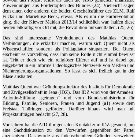
Zuwendungen aus Fördertöpfen des Bundes (24). Vielleicht sagen
dem einen oder anderen die beiden Geschäftsführer des ZLM, Ralf
Fücks und Marieluise Beck, etwas. Als es um die Farbrevolution
ging, die der Kiewer Maidan 2013/14 schließlich war, halfen diese
beiden tatkräftig vor Ort mit, die Revolution mitzuentfalten. (25, 26)
Das sind interessante Verbindungen des Matthias Quent.
Verbindungen, die erklärbar machen, warum sich Quent nicht als
Wissenschaftler, sondern als Politagitator strapaziert. Bei Quent
erscheint es vorstellbar, dass ihm seine Rolle nicht einmal bewusst
ist. Tritt er doch wie ein religiöser Eiferer auf und ist dabei gut
eingebettet in ein informell-ideologisches Netzwerk von Medien und
Nichtregierungsorganisationen. So lässt es sich freilich gut in der
Blase aushalten.
Matthias Quent war Gründungsdirektor des Instituts für Demokratie
und Zivilgesellschaft in Jena (IDZ). Das IDZ wird von der Amadeu-
Antonio-Stiftung „getragen“ und vom Bundesministerium für
Bildung, Familie, Senioren, Frauen und Jugend (a1) sowie dem
Freistaat Thüringen gefördert. Darüber hinaus wird man mit
Projektaufträgen bedacht (27, 28).
Vor Jahren hat die AfD übrigens den Kontakt zum IDZ gesucht, um
eine Sachdiskussion zu den Vorwürfen gegenüber der Partei
anzustoßen. Das wurde aus fadenscheinigen Gründen verweigert