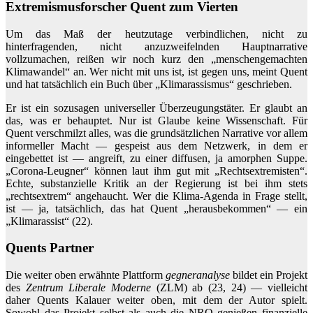
Extremismusforscher Quent zum Vierten
Um das Maß der heutzutage verbindlichen, nicht zu
hinterfragenden, nicht anzuzweifelnden Hauptnarrative
vollzumachen, reißen wir noch kurz den „menschengemachten
Klimawandel“ an. Wer nicht mit uns ist, ist gegen uns, meint Quent
und hat tatsächlich ein Buch über „Klimarassismus“ geschrieben.
Er ist ein sozusagen universeller Überzeugungstäter. Er glaubt an
das, was er behauptet. Nur ist Glaube keine Wissenschaft. Für
Quent verschmilzt alles, was die grundsätzlichen Narrative vor allem
informeller Macht — gespeist aus dem Netzwerk, in dem er
eingebettet ist — angreift, zu einer diffusen, ja amorphen Suppe.
„Corona-Leugner“ können laut ihm gut mit „Rechtsextremisten“.
Echte, substanzielle Kritik an der Regierung ist bei ihm stets
„rechtsextrem“ angehaucht. Wer die Klima-Agenda in Frage stellt,
ist — ja, tatsächlich, das hat Quent „herausbekommen“ — ein
„Klimarassist“ (22).
Quents Partner
Die weiter oben erwähnte Plattform
gegneranalyse
bildet ein Projekt
des
Zentrum Liberale Moderne
(ZLM) ab (23, 24) — vielleicht
daher Quents Kalauer weiter oben, mit dem der Autor spielt.
Sowohl das Projekt selbst als auch die NRO genießen finanzielle