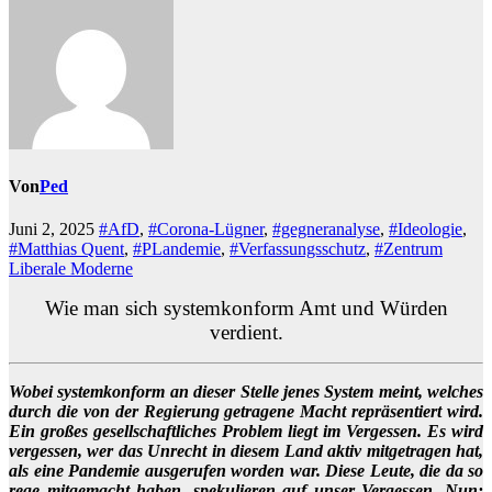
Von
Ped
Juni 2, 2025
#AfD
,
#Corona-Lügner
,
#gegneranalyse
,
#Ideologie
,
#Matthias Quent
,
#PLandemie
,
#Verfassungsschutz
,
#Zentrum
Liberale Moderne
Wie man sich systemkonform Amt und Würden
verdient.
Wobei systemkonform an dieser Stelle jenes System meint, welches
durch die von der Regierung getragene Macht repräsentiert wird.
Ein großes gesellschaftliches Problem liegt im Vergessen. Es wird
vergessen, wer das Unrecht in diesem Land aktiv mitgetragen hat,
als eine Pandemie ausgerufen worden war. Diese Leute, die da so
rege mitgemacht haben, spekulieren auf unser Vergessen. Nun: