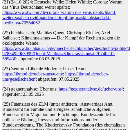
(21) 24.10.2024; Deutsche Welle; Helen Whittle; Corona: Warum
das Virus Deutschland weiter spaltet;
https://www.dw.com/de/corona-warum-das-virus-deutschland-
weiter-spaltet-covid-pandemie-impfung-maske-abstand-rki-
medizin/a-70564062
(22) buchhaus.ch; Matthias Quent, Christoph Richter, Axel
Salheiser; Klimarassismus — Der Kampf der Rechten gegen die
ökologische Wende;
https://www.buchhaus.ch/de/buecher/fachbuecher/geschichte/politik/d
9783492063999/Quent-Matthias/Klimarassismus#r707402-0-
589430
; abgerufen: 08.05.2025
(23) Zentrum Liberale Moderne; Unser Team;
https://libmod.de/ueber-uns/team/
;
https://libmod.de/ueber-
uns/gesellschafter/
; abgerufen: 07.05.2025
(24) gegneranalyse; Über uns;
https://gegneranalyse.de/ueber-uns/
;
abgerufen: 23.05.2025
(25) Finanziers des ZLM (unter anderem): Auswärtiges Amt,
Bundesamt für Familie und zivilgesellschaftliche Aufgaben,
Bundesamt für Migration und Flüchtlinge, Bundeszentrale für
politische Bildung, Presse- und Informationsamt der
Bundesregierung, The Khodorkovsky Foundation (des ehemaligen