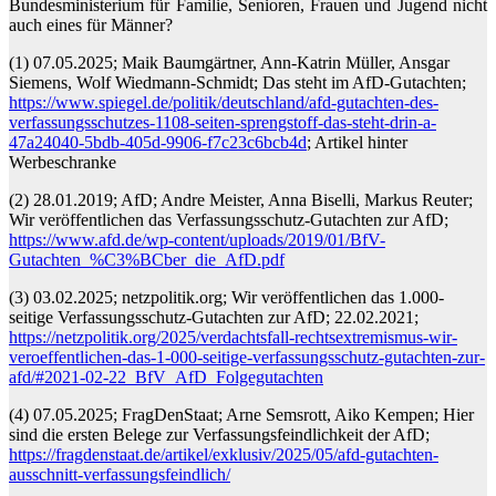
Bundesministerium für Familie, Senioren, Frauen und Jugend nicht
auch eines für Männer?
(1) 07.05.2025; Maik Baumgärtner, Ann-Katrin Müller, Ansgar
Siemens, Wolf Wiedmann-Schmidt; Das steht im AfD-Gutachten;
https://www.spiegel.de/politik/deutschland/afd-gutachten-des-
verfassungsschutzes-1108-seiten-sprengstoff-das-steht-drin-a-
47a24040-5bdb-405d-9906-f7c23c6bcb4d
; Artikel hinter
Werbeschranke
(2) 28.01.2019; AfD; Andre Meister, Anna Biselli, Markus Reuter;
Wir veröffentlichen das Verfassungsschutz-Gutachten zur AfD;
https://www.afd.de/wp-content/uploads/2019/01/BfV-
Gutachten_%C3%BCber_die_AfD.pdf
(3) 03.02.2025; netzpolitik.org; Wir veröffentlichen das 1.000-
seitige Verfassungsschutz-Gutachten zur AfD; 22.02.2021;
https://netzpolitik.org/2025/verdachtsfall-rechtsextremismus-wir-
veroeffentlichen-das-1-000-seitige-verfassungsschutz-gutachten-zur-
afd/#2021-02-22_BfV_AfD_Folgegutachten
(4) 07.05.2025; FragDenStaat; Arne Semsrott, Aiko Kempen; Hier
sind die ersten Belege zur Verfassungsfeindlichkeit der AfD;
https://fragdenstaat.de/artikel/exklusiv/2025/05/afd-gutachten-
ausschnitt-verfassungsfeindlich/