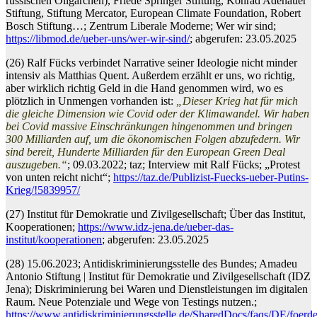
russischen Oligarchen), Friede Springer Stiftung, Konrad Adenauer
Stiftung, Stiftung Mercator, European Climate Foundation, Robert
Bosch Stiftung…; Zentrum Liberale Moderne; Wer wir sind;
https://libmod.de/ueber-uns/wer-wir-sind/
; abgerufen: 23.05.2025
(26) Ralf Fücks verbindet Narrative seiner Ideologie nicht minder
intensiv als Matthias Quent. Außerdem erzählt er uns, wo richtig,
aber wirklich richtig Geld in die Hand genommen wird, wo es
plötzlich in Unmengen vorhanden ist:
„Dieser Krieg hat für mich
die gleiche Dimension wie Covid oder der Klimawandel. Wir haben
bei Covid massive Einschränkungen hingenommen und bringen
300 Milliarden auf, um die ökonomischen Folgen abzufedern. Wir
sind bereit, Hunderte Milliarden für den European Green Deal
auszugeben.“
; 09.03.2022; taz; Interview mit Ralf Fücks; „Protest
von unten reicht nicht“;
https://taz.de/Publizist-Fuecks-ueber-Putins-
Krieg/!5839957/
(27) Institut für Demokratie und Zivilgesellschaft; Über das Institut,
Kooperationen;
https://www.idz-jena.de/ueber-das-
institut/kooperationen
; abgerufen: 23.05.2025
(28) 15.06.2023; Antidiskriminierungsstelle des Bundes; Amadeu
Antonio Stiftung | Institut für Demokratie und Zivilgesellschaft (IDZ
Jena); Diskriminierung bei Waren und Dienstleistungen im digitalen
Raum. Neue Potenziale und Wege von Testings nutzen.;
https://www.antidiskriminierungsstelle.de/SharedDocs/faqs/DE/foe