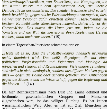
Verschwörungstheoretikern, von Esoterikern, von Kampagnen, die
der Kreml steuert, mit dem gemeinsamen Ziel, die liberale
Demokratie zu destabilisieren. Die sozialen Netzwerke sind so sehr
damit beschäftigt, gegen solche Falschmeldungen vorzugehen, dass
sie weniger Personal dafür einsetzen können, Hass-Postings zu
löschen. Es bleibt mehr Menschenverachtendes stehen als vor der
Corona-Krise. Das nutzen die Hater jetzt aus, indem sie die
Vorurteile und die Wut, die sowieso in ihren Köpfen und Herzen
wuchert, dann auch rauslassen.“
(19)
In einem Tagesschau-Interview schwadronierte er:
„Heute ist es so, dass die Protestbewegung inhaltlich strukturell
rechts dominiert wird. Das heißt, diejenigen, die mit einer
politischen Professionalität und Erfahrung und Ideologie da
reingehen und steuern, sind Rechtsextreme. Viele andere Teilnehmer
sind vielleicht nicht ideologisch, sondern aus diffusen Motiven gegen
alles — gegen die Politik oder generell getrieben vom Unbehagen
gegen die Moderne und die Wissenschaft, gegen die Regierung und
die Medien …“
(14i)
Da hier Rechtsextremismus nach Lust und Laune definiert und
bestimmten gesellschaftlichen Gruppen und Menschen
zugeschrieben wird, ist das völliger Humbug. Es hat keinen
wissenschaftlichen Wert. Aber es hat ein Ziel: Menschen zu