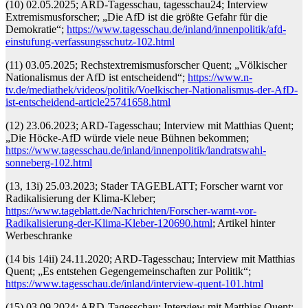
(10) 02.05.2025; ARD-Tagesschau, tagesschau24; Interview
Extremismusforscher; „Die AfD ist die größte Gefahr für die
Demokratie“;
https://www.tagesschau.de/inland/innenpolitik/afd-
einstufung-verfassungsschutz-102.html
(11) 03.05.2025; Rechstextremismusforscher Quent; „Völkischer
Nationalismus der AfD ist entscheidend“;
https://www.n-
tv.de/mediathek/videos/politik/Voelkischer-Nationalismus-der-AfD-
ist-entscheidend-article25741658.html
(12) 23.06.2023; ARD-Tagesschau; Interview mit Matthias Quent;
„Die Höcke-AfD würde viele neue Bühnen bekommen;
https://www.tagesschau.de/inland/innenpolitik/landratswahl-
sonneberg-102.html
(13, 13i) 25.03.2023; Stader TAGEBLATT; Forscher warnt vor
Radikalisierung der Klima-Kleber;
https://www.tageblatt.de/Nachrichten/Forscher-warnt-vor-
Radikalisierung-der-Klima-Kleber-120690.html
; Artikel hinter
Werbeschranke
(14 bis 14ii) 24.11.2020; ARD-Tagesschau; Interview mit Matthias
Quent; „Es entstehen Gegengemeinschaften zur Politik“;
https://www.tagesschau.de/inland/interview-quent-101.html
(15) 03.09.2024; ARD-Tagesschau; Interview mit Matthias Quent;