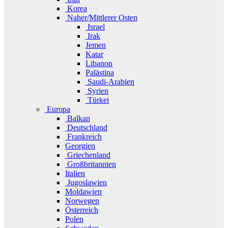
Korea
Naher/Mittlerer Osten
Israel
Irak
Jemen
Katar
Libanon
Palästina
Saudi-Arabien
Syrien
Türkei
Europa
Balkan
Deutschland
Frankreich
Georgien
Griechenland
Großbritannien
Italien
Jugoslawien
Moldawien
Norwegen
Österreich
Polen