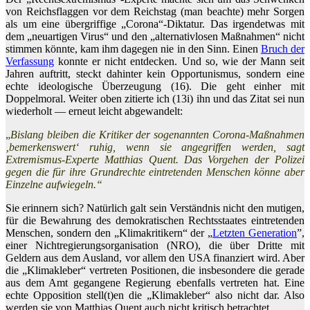
von Reichsflaggen vor dem Reichstag (man beachte) mehr Sorgen
als um eine übergriffige „Corona“-Diktatur. Das irgendetwas mit
dem „neuartigen Virus“ und den „alternativlosen Maßnahmen“ nicht
stimmen könnte, kam ihm dagegen nie in den Sinn. Einen
Bruch der
Verfassung
konnte er nicht entdecken. Und so, wie der Mann seit
Jahren auftritt, steckt dahinter kein Opportunismus, sondern eine
echte ideologische Überzeugung (16). Die geht einher mit
Doppelmoral. Weiter oben zitierte ich (13i) ihn und das Zitat sei nun
wiederholt — erneut leicht abgewandelt:
„
Bislang bleiben die Kritiker der sogenannten Corona-Maßnahmen
‚bemerkenswert‘ ruhig, wenn sie angegriffen werden, sagt
Extremismus-Experte Matthias Quent. Das Vorgehen der Polizei
gegen die für ihre Grundrechte eintretenden Menschen könne aber
Einzelne aufwiegeln.“
Sie erinnern sich? Natürlich galt sein Verständnis nicht den mutigen,
für die Bewahrung des demokratischen Rechtsstaates eintretenden
Menschen, sondern den „Klimakritikern“ der „
Letzten Generation
”,
einer Nichtregierungsorganisation (NRO), die über Dritte mit
Geldern aus dem Ausland, vor allem den USA finanziert wird. Aber
die „Klimakleber“ vertreten Positionen, die insbesondere die gerade
aus dem Amt gegangene Regierung ebenfalls vertreten hat. Eine
echte Opposition stell(t)en die „Klimakleber“ also nicht dar. Also
werden sie von Matthias Quent auch nicht kritisch betrachtet.