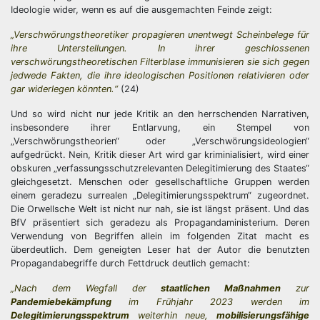
Ideologie wider, wenn es auf die ausgemachten Feinde zeigt:
„Verschwörungstheoretiker propagieren unentwegt Scheinbelege für
ihre Unterstellungen. In ihrer geschlossenen
verschwörungstheoretischen Filterblase immunisieren sie sich gegen
jedwede Fakten, die ihre ideologischen Positionen relativieren oder
gar widerlegen könnten.“
(24)
Und so wird nicht nur jede Kritik an den herrschenden Narrativen,
insbesondere ihrer Entlarvung, ein Stempel von
„Verschwörungstheorien“ oder „Verschwörungsideologien“
aufgedrückt. Nein, Kritik dieser Art wird gar kriminialisiert, wird einer
obskuren „verfassungsschutzrelevanten Delegitimierung des Staates“
gleichgesetzt. Menschen oder gesellschaftliche Gruppen werden
einem geradezu surrealen „Delegitimierungsspektrum“ zugeordnet.
Die Orwellsche Welt ist nicht nur nah, sie ist längst präsent. Und das
BfV präsentiert sich geradezu als Propagandaministerium. Deren
Verwendung von Begriffen allein im folgenden Zitat macht es
überdeutlich. Dem geneigten Leser hat der Autor die benutzten
Propagandabegriffe durch Fettdruck deutlich gemacht:
„Nach dem Wegfall der
staatlichen Maßnahmen
zur
Pandemiebekämpfung
im Frühjahr 2023 werden im
Delegitimierungsspektrum
weiterhin neue,
mobilisierungsfähige