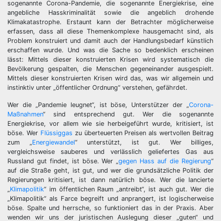
sogenannte Corona-Pandemie, die sogenannte Energiekrise, eine
angebliche Hasskriminalität sowie die angeblich drohende
Klimakatastrophe. Erstaunt kann der Betrachter möglicherweise
erfassen, dass all diese Themenkomplexe hausgemacht sind, als
Problem konstruiert und damit auch der Handlungsbedarf künstlich
erschaffen wurde. Und was die Sache so bedenklich erscheinen
lässt: Mittels dieser konstruierten Krisen wird systematisch die
Bevölkerung gespalten, die Menschen gegeneinander ausgespielt.
Mittels dieser konstruierten Krisen wird das, was wir allgemein und
instinktiv unter „öffentlicher Ordnung“ verstehen, gefährdet.
Wer die „Pandemie leugnet“, ist böse, Unterstützer der „
Corona-
Maßnahmen
“ sind entsprechend gut. Wer die sogenannte
Energiekrise, vor allem wie sie herbeigeführt wurde, kritisiert, ist
böse. Wer
Flüssiggas
zu überteuerten Preisen als wertvollen Beitrag
zum „
Energiewandel
“ unterstützt, ist gut. Wer billiges,
vergleichsweise sauberes und verlässlich geliefertes Gas aus
Russland gut findet, ist böse. Wer „
gegen Hass auf die Regierung
“
auf die Straße geht, ist gut, und wer die grundsätzliche Politik der
Regierungen kritisiert, ist dann natürlich böse. Wer die lancierte
„
Klimapolitik
“ im öffentlichen Raum „antreibt“, ist auch gut. Wer die
„Klimapolitik“ als Farce begreift und anprangert, ist logischerweise
böse. Spalte und herrsche, so funktioniert das in der Praxis. Aber
wenden wir uns der juristischen Auslegung dieser „guten“ und