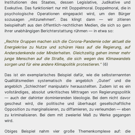
Institutionen des Staates, dessen Legislative, Judikative und
Exekutive. Das funktioniert nur mit Doppelmoral. Doppelmoral, die in
psychologische Operationen eingepackt wird, um den Bürger
sozusagen „mitzunehmen“. Das klingt dann — wir zitieren
beispielhaft aus den öffentlich-rechtlichen Medien, die sich so gern
ihrer unabhängigen Berichterstattung rühmen — in etwa so:
„Rechte Gruppen machen sich die Corona-Pandemie oder aktuell die
Energiekrise zu Nutze und schüren Hass auf die Regierung, auf
Andersdenkende oder Minderheiten. Gleichzeitig gehen immer mehr
junge Menschen auf die Straße, die sich wegen des Klimawandels
sorgen und für eine andere Klimapolitik protestieren.“
(6)
Das ist ein exemplarisches Beispiel dafür, wie die selbsternannten
Qualitätsmedien systematisch die angeblich „Guten“ und die
angeblich „Schlechten“ manipulativ herausstellten. Zudem ist es ein
vollständiges, absolut unkritisches Mittragen von Regierungspolitik
— auch der dahinter dominierenden Ideologie. Bei dem nicht davor
gescheut wird, die politische und überhaupt gesellschaftliche
Opposition zu marginalisieren, zu diffamieren, zu verleumden — eben
zu kriminalisieren. Bei dem mit zweierlei Maß zu Werke gegangen
wird.
Obiges Beispiel nahm vier große Themenkomplexe auf: die