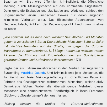
Beachten wir: Erst wird öffentlich kriminalisiert, die öffentliche
Meinung durch Meinungsmacht auf das Kommende eingestimmt.
Dann geht die Exekutive und Judikative ans Werk und schiebt den
Stigmatisierten einen juristischen Beweis für deren angeblich
kriminelles Verhalten unter. Das öffentliche Abschlachten von
Gegnern, falsch, Kritikern der Regierungspolitik fand zuvor in etwa
so statt:
„Wie schlimm soll es denn noch werden? Seit Wochen und Monaten
gehen in zahlreichen Städten Deutschlands Menschen Seite an Seite
mit Rechtsextremisten auf die Straße, um gegen die Corona-
Maßnahmen zu demonstrieren. […] Längst haben die rechtsextremen
Akteure die Führung und Organisation der als Spaziergänge
getarnten Demos und Aufmärsche übernommen.“
(7ii)
Sagte der als Extremismusforscher in den Medien herumgereichte
Systemling
Matthias Quendt
. Und kriminalisierte jene Menschen, die
ihr Recht auf freie Meinungsäußerung im öffentlichen Raum im
Rahmen des Grundgesetzes wahrnahmen. Menschen, welche aktiv
Demokratie lebten. Wobei die überwältigende Mehrheit dieser
Menschen eine bemerkenswerte Friedfertigkeit in ihren Protesten
(Stichwort „Spaziergänge“) demonstrierten:
„Bislang bleiben die Kritiker der »Corona-Maßnahmen«