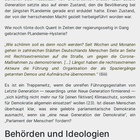
Generation
setzte also auf einen Zustand, den die Bevölkerung bei
der jüngsten PLandemie gerade erst erduldet hatte. Einen Zustand,
der von der herrschenden Macht gezielt herbeigeführt worden war.
Wie noch tönte doch Quent in Zeiten der regierungsseitig in Gang
gebrachten PLandemie-Hysterie?
„Wie schlimm soll es denn noch werden? Seit Wochen und Monaten
gehen in zahlreichen Städten Deutschlands Menschen Seite an Seite
mit Rechtsextremisten auf die Straße, um gegen die Corona-
Maßnahmen zu demonstrieren. […] Längst haben die rechtsextremen
Akteure die Führung und Organisation der als Spaziergänge
getarnten Demos und Aufmärsche übernommen.“
(6iii)
Es ist ein Treppenwitz, wenn die unreifen Führungsgestalten von
Letzte Generation
— neuerdings unter
Neue Generation
firmierend —
„sich künftig nicht mehr nur für [einen fiktiven] Klimaschutz, sondern
für Demokratie allgemein einsetzen“ wollen (23). Ist diesen Menschen
überhaupt klar, was eine gelebte parlamentarische Demokratie
ausmacht, wenn sie „eine neue Generation der Demokratie“, ein
„Parlament der Menschen“ fordern?
Behörden und Ideologien