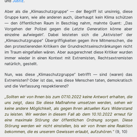
und
Justiz
.
Aber als die „Klimaschutzgruppe“ — der Begriff ist unsinnig, diese
Gruppe kann, wie alle anderen auch, überhaupt kein Klima schützen
— den öffentlichen Raum in Beschlag nahm, mahnte Quent: „Das
Vorgehen der Polizei gegen die
Letzte Generation
könne aber
einzelne aufwiegeln“. Dabei leisteten sich die „Aktivisten“ der
„Klimaschutzgruppe“ Übergriffigkeiten gegen ihre Mitmenschen, die
den protestierenden Kritikern der Grundrechtseinschränkungen nicht
im Traum eingefallen wären. Aber ausgerechnet diese Kritiker wurden
immer wieder in einen Kontext mit Extremisten, Rechtsextremisten
natürlich, gestellt.
Nun, was diese „Klimaschutzgruppe“ betrifft — sind (waren) das
Extremisten? Oder ist das, was diese Menschen taten, demokratisch
und die Verfassung respektierend?
„Sollten wir von Ihnen bis zum 07.10.2022 keine Antwort erhalten, die
uns zeigt, dass Sie diese Maßnahme umsetzen werden, sehen wir
keine andere Möglichkeit, als gegen Ihren aktuellen Kurs Widerstand
zu leisten. Wir werden in diesem Fall ab dem 10.10.2022 erneut für
eine maximale Störung der öffentlichen Ordnung sorgen. Diese
Störung werden wir nicht einstellen, bis wir von Ihnen eine Reaktion
bekommen, die es unserem Gewissen erlaubt, aufzuhören.“
(9, 10)