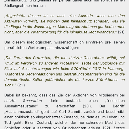
„Klimaschutz“ und „Klimakrise“ perlten daher auch nur so aus seinen
Stellungnahmen heraus:
„Angesichts dessen ist es auch eine Ausrede, wenn man den
Aktivisten vorwirft, sie würden dem Klimaschutz schaden, weil sie
die Finger in die Wunde legen. Man mag die Aktionen gut finden oder
nicht, aber die Verantwortung für die Klimakrise liegt woanders.“
(21)
Um diesem ideologischen, wissenschaftlich sinnfreien Brei seinen
persönlichen Wertekompass hinzuzufügen:
„Die Form des Protestes, die die »Letzte Generation« wählt, sei
»mild im Vergleich zu anderen Protesten«, sagte der Soziologe mit
Blick auf Ausschreitungen wie beim G20-Gipfel 2017 in Hamburg.
»Autoritäre Gegenreaktionen und Bestrafungsphantasien sind für die
demokratische Kultur gefährlicher als die kurzen Störaktionen an
sich«.“
(21i)
Dabei ist bekannt, dass das Ziel der Aktionen von Mitgliedern bei
Letzte Generation
darin bestand, einen „friedlichen
Ausnahmezustand“ zu erschaffen (20i). Der Begriff
„Ausnahmezustand“ geht auf Carl Schmitt zurück und beschreibt
einen politisch so eingeschätzten Zustand, bei dem es um Leben und
Tod geht. Einen Zustand, welcher der herrschenden Macht das
Schleifen oder Aussetzen von Grundrechten erlaubt (22).
Letzte