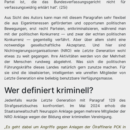
Partei ist, die das Bundesverfassungsgericht nicht für
verfassungswidrig erklärt hat“. (25i)
Aus Sicht des Autors kann man mit diesem Paragrafen sehr flexibel
die aus Eigeninteressen geförderten und opportunen politischen
Bewegungen, erst recht Parteien, entkriminalisieren, während man
mit der politischen Konkurrenz — und zwar der echten politischen
Konkurrenz — gegenteilig verfährt. Aber über allem steht eine
notwendige gesellschaftliche Akzeptanz. Und hier sind
Nichtregierungsorganisationen (NRO) wie
Letzte Generation
wohl
etwas zu weit gegangen. Ihre Aktivitäten werden von der Mehrheit
der Menschen rundweg abgelehnt. Was sich die politischen
Führungskräfte dieses Landes natürlich gern zunutze machen. Für
sie sind die idealisierten, intelligenten wie unreifen Mitglieder von
Letzte Generation
eine beliebig benutzbare Verfügungsmasse.
Wer definiert kriminell?
Jedenfalls wurde
Letzte Generation
mit Paragraf 129 des
Strafgesetzbuches konfrontiert. Im Mai 2024 erhob die
Staatsanwaltschaft Neuruppin Anklage gegen mehrere Mitglieder der
NRO Anklage wegen der Bildung einer kriminellen Vereinigung.
„Es geht dabei um Angriffe gegen Anlagen der Ölraffinerie PCK in