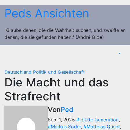
Zum
Peds Ansichten
Inhalt
springen
"Glaube denen, die die Wahrheit suchen, und zweifle an
denen, die sie gefunden haben." (André Gide)
Deutschland
Politik und Gesellschaft
Die Macht und das
Strafrecht
Von
Ped
Sep. 1, 2025
#Letzte Generation
,
#Markus Söder
,
#Matthias Quent
,