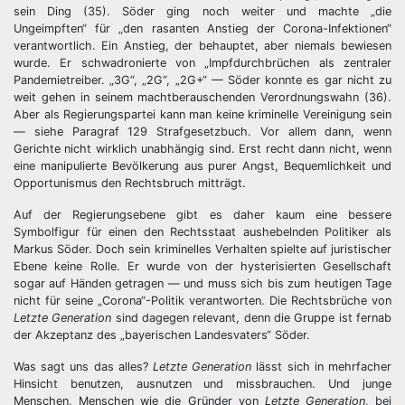
sein Ding (35). Söder ging noch weiter und machte „die
Ungeimpften“ für „den rasanten Anstieg der Corona-Infektionen“
verantwortlich. Ein Anstieg, der behauptet, aber niemals bewiesen
wurde. Er schwadronierte von „Impfdurchbrüchen als zentraler
Pandemietreiber. „3G“, „2G“, „2G+“ — Söder konnte es gar nicht zu
weit gehen in seinem machtberauschenden Verordnungswahn (36).
Aber als Regierungspartei kann man keine kriminelle Vereinigung sein
— siehe Paragraf 129 Strafgesetzbuch. Vor allem dann, wenn
Gerichte nicht wirklich unabhängig sind. Erst recht dann nicht, wenn
eine manipulierte Bevölkerung aus purer Angst, Bequemlichkeit und
Opportunismus den Rechtsbruch mitträgt.
Auf der Regierungsebene gibt es daher kaum eine bessere
Symbolfigur für einen den Rechtsstaat aushebelnden Politiker als
Markus Söder. Doch sein kriminelles Verhalten spielte auf juristischer
Ebene keine Rolle. Er wurde von der hysterisierten Gesellschaft
sogar auf Händen getragen — und muss sich bis zum heutigen Tage
nicht für seine „Corona“-Politik verantworten. Die Rechtsbrüche von
Letzte Generation
sind dagegen relevant, denn die Gruppe ist fernab
der Akzeptanz des „bayerischen Landesvaters“ Söder.
Was sagt uns das alles?
Letzte Generation
lässt sich in mehrfacher
Hinsicht benutzen, ausnutzen und missbrauchen. Und junge
Menschen, Menschen wie die Gründer von
Letzte Generation
, bei