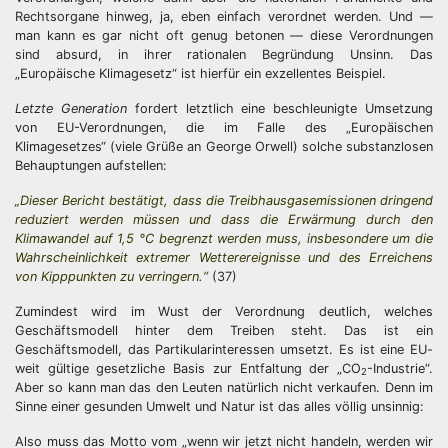
Rechtsorgane hinweg, ja, eben einfach verordnet werden. Und —
man kann es gar nicht oft genug betonen — diese Verordnungen
sind absurd, in ihrer rationalen Begründung Unsinn. Das
„Europäische Klimagesetz“ ist hierfür ein exzellentes Beispiel.
Letzte Generation
fordert letztlich eine beschleunigte Umsetzung
von EU-Verordnungen, die im Falle des „Europäischen
Klimagesetzes“ (viele Grüße an George Orwell) solche substanzlosen
Behauptungen aufstellen:
„Dieser Bericht bestätigt, dass die Treibhausgasemissionen dringend
reduziert werden müssen und dass die Erwärmung durch den
Klimawandel auf 1,5 °C begrenzt werden muss, insbesondere um die
Wahrscheinlichkeit extremer Wetterereignisse und des Erreichens
von Kipppunkten zu verringern.“
(37)
Zumindest wird im Wust der Verordnung deutlich, welches
Geschäftsmodell hinter dem Treiben steht. Das ist ein
Geschäftsmodell, das Partikularinteressen umsetzt. Es ist eine EU-
weit gültige gesetzliche Basis zur Entfaltung der „CO
-Industrie“.
2
Aber so kann man das den Leuten natürlich nicht verkaufen. Denn im
Sinne einer gesunden Umwelt und Natur ist das alles völlig unsinnig:
Also muss das Motto vom „wenn wir jetzt nicht handeln, werden wir