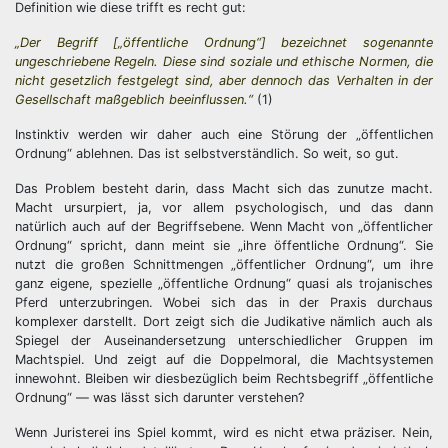
Definition wie diese trifft es recht gut:
„Der Begriff [„öffentliche Ordnung“] bezeichnet sogenannte
ungeschriebene Regeln. Diese sind soziale und ethische Normen, die
nicht gesetzlich festgelegt sind, aber dennoch das Verhalten in der
Gesellschaft maßgeblich beeinflussen.“
(1)
Instinktiv werden wir daher auch eine Störung der „öffentlichen
Ordnung“ ablehnen. Das ist selbstverständlich. So weit, so gut.
Das Problem besteht darin, dass Macht sich das zunutze macht.
Macht ursurpiert, ja, vor allem psychologisch, und das dann
natürlich auch auf der Begriffsebene. Wenn Macht von „öffentlicher
Ordnung“ spricht, dann meint sie „ihre öffentliche Ordnung“. Sie
nutzt die großen Schnittmengen „öffentlicher Ordnung“, um ihre
ganz eigene, spezielle „öffentliche Ordnung“ quasi als trojanisches
Pferd unterzubringen. Wobei sich das in der Praxis durchaus
komplexer darstellt. Dort zeigt sich die Judikative nämlich auch als
Spiegel der Auseinandersetzung unterschiedlicher Gruppen im
Machtspiel. Und zeigt auf die Doppelmoral, die Machtsystemen
innewohnt. Bleiben wir diesbezüglich beim Rechtsbegriff „öffentliche
Ordnung“ — was lässt sich darunter verstehen?
Wenn Juristerei ins Spiel kommt, wird es nicht etwa präziser. Nein,