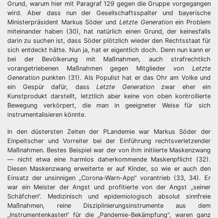
Grund, warum hier mit Paragraf 129 gegen die Gruppe vorgegangen
wird. Aber dass nun der Gesellschaftsspalter und bayerische
Ministerpräsident Markus Söder und
Letzte Generation
ein Problem
miteinander haben (30), hat natürlich einen Grund, der keinesfalls
darin zu suchen ist, dass Söder plötzlich wieder den Rechtsstaat für
sich entdeckt hätte. Nun ja, hat er eigentlich doch. Denn nun kann er
bei der Bevölkerung mit Maßnahmen, auch strafrechtlich
vorangetriebenen Maßnahmen gegen Mitglieder von
Letzte
Generation
punkten (31). Als Populist hat er das Ohr am Volke und
ein Gespür dafür, dass
Letzte Generation
zwar eher ein
Kunstprodukt darstellt, letztlich aber keine von oben kontrollierte
Bewegung verkörpert, die man in geeigneter Weise für sich
instrumentalisieren könnte.
In den düstersten Zeiten der PLandemie war Markus Söder der
Einpeitscher und Vorreiter bei der Einführung rechtsverletzender
Maßnahmen. Bestes Beispiel war der von ihm initiierte Maskenzwang
— nicht etwa eine harmlos daherkommende Maskenpflicht (32).
Diesen Maskenzwang erweiterte er auf Kinder, so wie er auch den
Einsatz der unsinnigen „Corona-Warn-App“ vorantrieb (33, 34). Er
war ein Meister der Angst und profitierte von der Angst „seiner
Schäfchen“. Medizinisch und epidemiologisch absolut sinnfreie
Maßnahmen, reine Disziplinierungsinstrumente aus dem
„Instrumentenkasten“ für die „Pandemie-Bekämpfung“, waren ganz