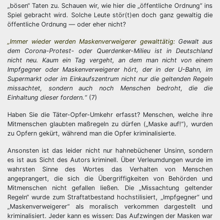
„bösen“ Taten zu. Schauen wir, wie hier die „öffentliche Ordnung“ ins
Spiel gebracht wird. Solche Leute stör(t)en doch ganz gewaltig die
öffentliche Ordnung — oder eher nicht?
„Immer wieder werden Maskenverweigerer gewalttätig:
Gewalt aus
dem Corona-Protest- oder Querdenker-Milieu ist in Deutschland
nicht neu. Kaum ein Tag vergeht, an dem man nicht von einem
Impfgegner oder Maskenverweigerer hört, der in der U-Bahn, im
Supermarkt oder im Einkaufszentrum nicht nur die geltenden Regeln
missachtet, sondern auch noch Menschen bedroht, die die
Einhaltung dieser fordern.“
(7)
Haben Sie die Täter-Opfer-Umkehr erfasst? Menschen, welche ihre
Mitmenschen glaubten maßregeln zu dürfen („Maske auf!“), wurden
zu Opfern gekürt, während man die Opfer kriminalisierte.
Ansonsten ist das leider nicht nur hahnebüchener Unsinn, sondern
es ist aus Sicht des Autors kriminell. Über Verleumdungen wurde im
wahrsten Sinne des Wortes das Verhalten von Menschen
angeprangert, die sich die Übergriffigkeiten von Behörden und
Mitmenschen nicht gefallen ließen. Die „Missachtung geltender
Regeln“ wurde zum Straftatbestand hochstilisiert, „Impfgegner“ und
„Maskenverweigerer“ als moralisch verkommen dargestellt und
kriminalisiert. Jeder kann es wissen: Das Aufzwingen der Masken war