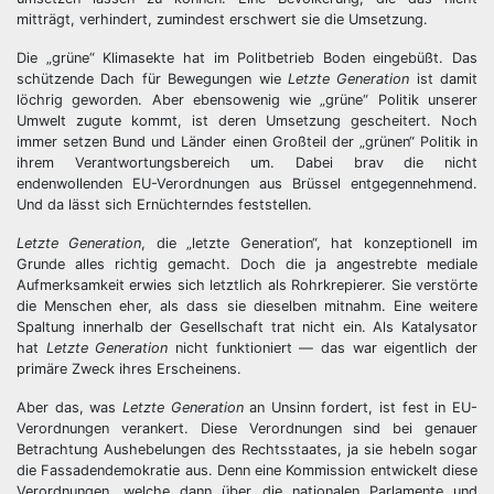
mitträgt, verhindert, zumindest erschwert sie die Umsetzung.
Die „grüne“ Klimasekte hat im Politbetrieb Boden eingebüßt. Das
schützende Dach für Bewegungen wie
Letzte Generation
ist damit
löchrig geworden. Aber ebensowenig wie „grüne“ Politik unserer
Umwelt zugute kommt, ist deren Umsetzung gescheitert. Noch
immer setzen Bund und Länder einen Großteil der „grünen“ Politik in
ihrem Verantwortungsbereich um. Dabei brav die nicht
endenwollenden EU-Verordnungen aus Brüssel entgegennehmend.
Und da lässt sich Ernüchterndes feststellen.
Letzte Generation
, die „letzte Generation“, hat konzeptionell im
Grunde alles richtig gemacht. Doch die ja angestrebte mediale
Aufmerksamkeit erwies sich letztlich als Rohrkrepierer. Sie verstörte
die Menschen eher, als dass sie dieselben mitnahm. Eine weitere
Spaltung innerhalb der Gesellschaft trat nicht ein. Als Katalysator
hat
Letzte Generation
nicht funktioniert — das war eigentlich der
primäre Zweck ihres Erscheinens.
Aber das, was
Letzte Generation
an Unsinn fordert, ist fest in EU-
Verordnungen verankert. Diese Verordnungen sind bei genauer
Betrachtung Aushebelungen des Rechtsstaates, ja sie hebeln sogar
die Fassadendemokratie aus. Denn eine Kommission entwickelt diese
Verordnungen, welche dann über die nationalen Parlamente und