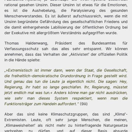
rational gesehen Unsinn. Dieser Unsinn ist etwas für die Emotionen,
es ist die Aushebelung, die Paralysierung des gesunden
Menschenverstandes. Es ist äußerst aufschlussreich, wenn die mit
Unsinn begründete Gefährdung des gesellschaftlichen Friedens und
die damit einhergehende Labilisierung der öffentlichen Ordnung bei
der Exekutive mit allergrößtem Verständnis aufgegriffen wurde.
Thomas Haldenwang, Präsident des Bundesamtes für
Verfassungsschutz sah das alles sehr entspannt. Wir können
annehmen, dass das Verhalten der „Aktivisten“ der offiziellen Politik
in die Hände spielte:
„»Extremistisch ist immer dann, wenn der Staat, die Gesellschaft,
die freiheitlich-demokratische Grundordnung in Frage gestellt wird.
Und genau das tun die Leute ja eigentlich nicht. Die sagen: Hey,
Regierung, ihr habt so lange geschlafen. Ihr, Regierung, müsstet
jetzt endlich mal was tun.« Anders könne man gar nicht ausdrücken,
wie sehr man dieses System respektiert, wenn man die
Funktionsträger zum Handeln auffordert.“
(9iii)
Aber das sind keine Klimaschutzgruppen, das sind „Klima“-
Extremisten. Leute, oft sehr junge Menschen, die meinen,
„Klimaweisheiten“ als nicht mehr zu hinterfragende Naturgesetze
verbreiten zu dürfen, und auf dieser Basis absurde