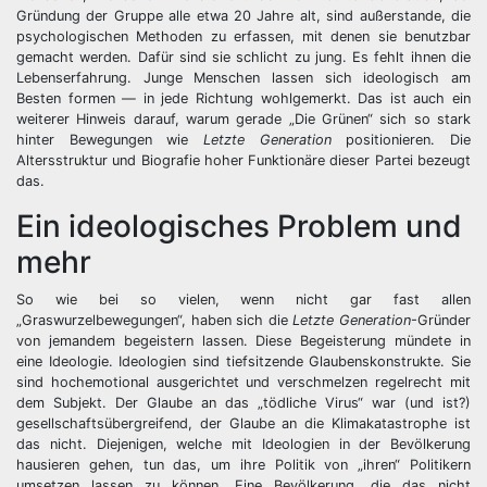
Gründung der Gruppe alle etwa 20 Jahre alt, sind außerstande, die
psychologischen Methoden zu erfassen, mit denen sie benutzbar
gemacht werden. Dafür sind sie schlicht zu jung. Es fehlt ihnen die
Lebenserfahrung. Junge Menschen lassen sich ideologisch am
Besten formen — in jede Richtung wohlgemerkt. Das ist auch ein
weiterer Hinweis darauf, warum gerade „Die Grünen“ sich so stark
hinter Bewegungen wie
Letzte Generation
positionieren. Die
Altersstruktur und Biografie hoher Funktionäre dieser Partei bezeugt
das.
Ein ideologisches Problem und
mehr
So wie bei so vielen, wenn nicht gar fast allen
„Graswurzelbewegungen“, haben sich die
Letzte Generation
-Gründer
von jemandem begeistern lassen. Diese Begeisterung mündete in
eine Ideologie. Ideologien sind tiefsitzende Glaubenskonstrukte. Sie
sind hochemotional ausgerichtet und verschmelzen regelrecht mit
dem Subjekt. Der Glaube an das „tödliche Virus“ war (und ist?)
gesellschaftsübergreifend, der Glaube an die Klimakatastrophe ist
das nicht. Diejenigen, welche mit Ideologien in der Bevölkerung
hausieren gehen, tun das, um ihre Politik von „ihren“ Politikern
umsetzen lassen zu können. Eine Bevölkerung, die das nicht