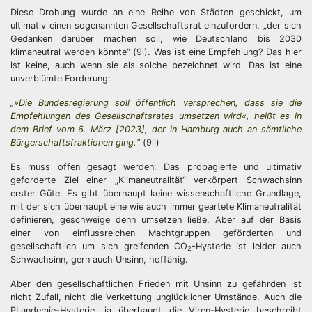
Diese Drohung wurde an eine Reihe von Städten geschickt, um
ultimativ einen sogenannten Gesellschaftsrat einzufordern, „der sich
Gedanken darüber machen soll, wie Deutschland bis 2030
klimaneutral werden könnte“ (9i). Was ist eine Empfehlung? Das hier
ist keine, auch wenn sie als solche bezeichnet wird. Das ist eine
unverblümte Forderung:
„»Die Bundesregierung soll öffentlich versprechen, dass sie die
Empfehlungen des Gesellschaftsrates umsetzen wird«, heißt es in
dem Brief vom 6. März [2023], der in Hamburg auch an sämtliche
Bürgerschaftsfraktionen ging.“
(9ii)
Es muss offen gesagt werden: Das propagierte und ultimativ
geforderte Ziel einer „Klimaneutralität“ verkörpert Schwachsinn
erster Güte. Es gibt überhaupt keine wissenschaftliche Grundlage,
mit der sich überhaupt eine wie auch immer geartete Klimaneutralität
definieren, geschweige denn umsetzen ließe. Aber auf der Basis
einer von einflussreichen Machtgruppen geförderten und
gesellschaftlich um sich greifenden CO
-Hysterie ist leider auch
2
Schwachsinn, gern auch Unsinn, hoffähig.
Aber den gesellschaftlichen Frieden mit Unsinn zu gefährden ist
nicht Zufall, nicht die Verkettung unglücklicher Umstände. Auch die
PLandemie-Hysterie, ja überhaupt die Viren-Hysterie beschreibt