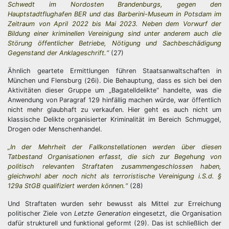
Schwedt im Nordosten Brandenburgs, gegen den
Hauptstadtflughafen BER und das Barberini-Museum in Potsdam im
Zeitraum von April 2022 bis Mai 2023. Neben dem Vorwurf der
Bildung einer kriminellen Vereinigung sind unter anderem auch die
Störung öffentlicher Betriebe, Nötigung und Sachbeschädigung
Gegenstand der Anklageschrift.“
(27)
Ähnlich geartete Ermittlungen führen Staatsanwaltschaften in
München und Flensburg (26i). Die Behauptung, dass es sich bei den
Aktivitäten dieser Gruppe um „Bagatelldelikte“ handelte, was die
Anwendung von Paragraf 129 hinfällig machen würde, war öffentlich
nicht mehr glaubhaft zu verkaufen. Hier geht es auch nicht um
klassische Delikte organisierter Kriminalität im Bereich Schmuggel,
Drogen oder Menschenhandel.
„In der Mehrheit der Fallkonstellationen werden über diesen
Tatbestand Organisationen erfasst, die sich zur Begehung von
politisch relevanten Straftaten zusammengeschlossen haben,
gleichwohl aber noch nicht als terroristische Vereinigung i.S.d. §
129a StGB qualifiziert werden können.“
(28)
Und Straftaten wurden sehr bewusst als Mittel zur Erreichung
politischer Ziele von
Letzte Generation
eingesetzt, die Organisation
dafür strukturell und funktional geformt (29). Das ist schließlich der