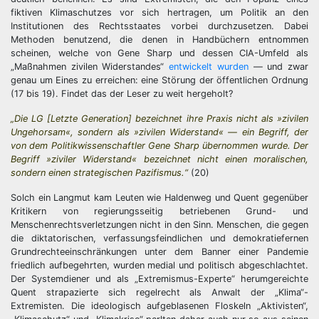
fiktiven Klimaschutzes vor sich hertragen, um Politik an den
Institutionen des Rechtsstaates vorbei durchzusetzen. Dabei
Methoden benutzend, die denen in Handbüchern entnommen
scheinen, welche von Gene Sharp und dessen CIA-Umfeld als
„Maßnahmen zivilen Widerstandes“
entwickelt wurden
— und zwar
genau um Eines zu erreichen: eine Störung der öffentlichen Ordnung
(17 bis 19). Findet das der Leser zu weit hergeholt?
„Die LG [Letzte Generation] bezeichnet ihre Praxis nicht als »zivilen
Ungehorsam«, sondern als »zivilen Widerstand« — ein Begriff, der
von dem Politikwissenschaftler Gene Sharp übernommen wurde. Der
Begriff »ziviler Widerstand« bezeichnet nicht einen moralischen,
sondern einen strategischen Pazifismus.“
(20)
Solch ein Langmut kam Leuten wie Haldenweg und Quent gegenüber
Kritikern von regierungsseitig betriebenen Grund- und
Menschenrechtsverletzungen nicht in den Sinn. Menschen, die gegen
die diktatorischen, verfassungsfeindlichen und demokratiefernen
Grundrechteeinschränkungen unter dem Banner einer Pandemie
friedlich aufbegehrten, wurden medial und politisch abgeschlachtet.
Der Systemdiener und als „Extremismus-Experte“ herumgereichte
Quent strapazierte sich regelrecht als Anwalt der „Klima“-
Extremisten. Die ideologisch aufgeblasenen Floskeln „Aktivisten“,