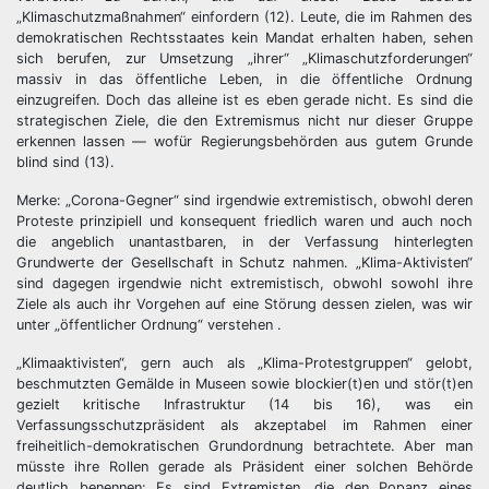
„Klimaschutzmaßnahmen“ einfordern (12). Leute, die im Rahmen des
demokratischen Rechtsstaates kein Mandat erhalten haben, sehen
sich berufen, zur Umsetzung „ihrer“ „Klimaschutzforderungen“
massiv in das öffentliche Leben, in die öffentliche Ordnung
einzugreifen. Doch das alleine ist es eben gerade nicht. Es sind die
strategischen Ziele, die den Extremismus nicht nur dieser Gruppe
erkennen lassen — wofür Regierungsbehörden aus gutem Grunde
blind sind (13).
Merke: „Corona-Gegner“ sind irgendwie extremistisch, obwohl deren
Proteste prinzipiell und konsequent friedlich waren und auch noch
die angeblich unantastbaren, in der Verfassung hinterlegten
Grundwerte der Gesellschaft in Schutz nahmen. „Klima-Aktivisten“
sind dagegen irgendwie nicht extremistisch, obwohl sowohl ihre
Ziele als auch ihr Vorgehen auf eine Störung dessen zielen, was wir
unter „öffentlicher Ordnung“ verstehen .
„Klimaaktivisten“, gern auch als „Klima-Protestgruppen“ gelobt,
beschmutzten Gemälde in Museen sowie blockier(t)en und stör(t)en
gezielt kritische Infrastruktur (14 bis 16), was ein
Verfassungsschutzpräsident als akzeptabel im Rahmen einer
freiheitlich-demokratischen Grundordnung betrachtete. Aber man
müsste ihre Rollen gerade als Präsident einer solchen Behörde
deutlich benennen: Es sind Extremisten, die den Popanz eines