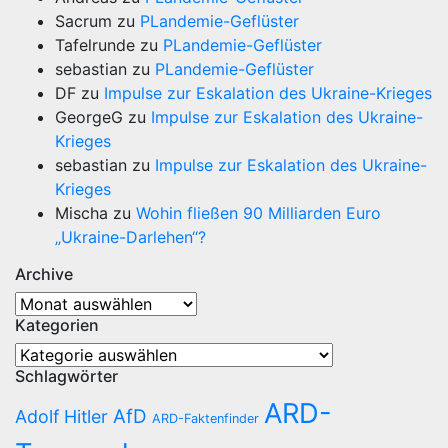
Sacrum
zu
PLandemie-Geflüster
Tafelrunde
zu
PLandemie-Geflüster
sebastian
zu
PLandemie-Geflüster
DF
zu
Impulse zur Eskalation des Ukraine-Krieges
GeorgeG
zu
Impulse zur Eskalation des Ukraine-
Krieges
sebastian
zu
Impulse zur Eskalation des Ukraine-
Krieges
Mischa
zu
Wohin fließen 90 Milliarden Euro
„Ukraine-Darlehen“?
Archive
Archive
Kategorien
Kategorien
Schlagwörter
ARD-
AfD
Adolf Hitler
ARD-Faktenfinder