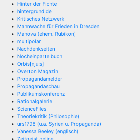
Hinter der Fichte
hintergrund.de
Kritisches Netzwerk
Mahnwache für Frieden in Dresden
Manova (ehem. Rubikon)
multipolar
Nachdenkseiten
Nocheinparteibuch
Orbis[nju:s]
Overton Magazin
Propagandamelder
Propagandaschau
Publikumskonferenz
Rationalgalerie
ScienceFiles
Theoriekritik (Philosophie)
urs1798 (u.a. Syrien u. Propaganda)
Vanessa Beeley (englisch)
Zeitgeist online