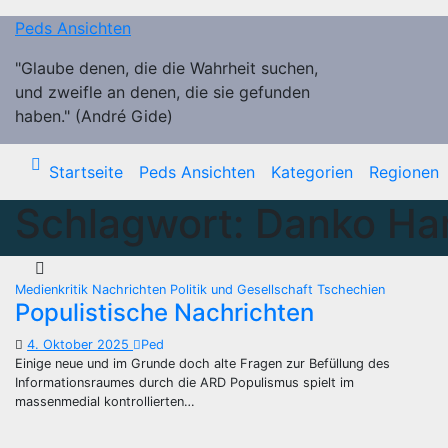
Zum
Peds Ansichten
Inhalt
springen
"Glaube denen, die die Wahrheit suchen,
und zweifle an denen, die sie gefunden
haben." (André Gide)
Startseite
Peds Ansichten
Kategorien
Regionen
Schlagwort:
Danko Ha
Medienkritik
Nachrichten
Politik und Gesellschaft
Tschechien
Populistische Nachrichten
4. Oktober 2025
Ped
Einige neue und im Grunde doch alte Fragen zur Befüllung des
Informationsraumes durch die ARD Populismus spielt im
massenmedial kontrollierten…