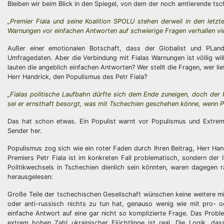
Bleiben wir beim Blick in den Spiegel, von dem der noch amtierende tsch
„Premier Fiala und seine Koalition SPOLU stehen derweil in den letz
Warnungen vor einfachen Antworten auf schwierige Fragen verhallen vie
Außer einer emotionalen Botschaft, dass der Globalist und PLande
Umfragedaten. Aber die Verbindung mit Fialas Warnungen ist völlig wil
lauten die angeblich einfachen Antworten? Wer stellt die Fragen, wer 
Herr Handrick, den Populismus des Petr Fiala?
„Fialas politische Laufbahn dürfte sich dem Ende zuneigen, doch der
sei er ernsthaft besorgt, was mit Tschechien geschehen könne, wenn Po
Das hat schon etwas. Ein Populist warnt vor Populismus und Extremis
Sender her.
Populismus zog sich wie ein roter Faden durch Ihren Beitrag, Herr Ha
Premiers Petr Fiala ist im konkreten Fall problematisch, sondern der
Politikwechsels in Tschechien dienlich sein könnten, waren dagegen 
herausgelesen:
Große Teile der tschechischen Gesellschaft wünschen keine weitere mil
oder anti-russisch nichts zu tun hat, genauso wenig wie mit pro- od
einfache Antwort auf eine gar nicht so komplizierte Frage. Das Probl
extrem hohen Zahl ukrainischer Flüchtlinge ist real. Die Logik, da