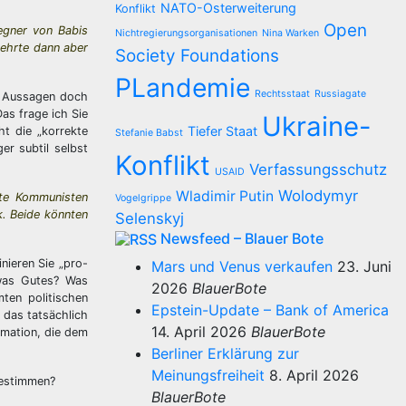
NATO-Osterweiterung
Konflikt
Open
egner von Babis
Nichtregierungsorganisationen
Nina Warken
kehrte dann aber
Society Foundations
PLandemie
Rechtsstaat
Russiagate
ne Aussagen doch
as frage ich Sie
Ukraine-
Tiefer Staat
t die „korrekte
Stefanie Babst
er subtil selbst
Konflikt
Verfassungsschutz
USAID
Wolodymyr
Wladimir Putin
ite Kommunisten
Vogelgrippe
k. Beide könnten
Selenskyj
Newsfeed – Blauer Bote
nieren Sie „pro-
Mars und Venus verkaufen
23. Juni
twas Gutes? Was
2026
BlauerBote
ten politischen
Epstein-Update – Bank of America
 das tatsächlich
14. April 2026
BlauerBote
rmation, die dem
Berliner Erklärung zur
Meinungsfreiheit
8. April 2026
bestimmen?
BlauerBote