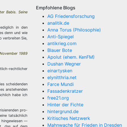
Empfohlene Blogs
ter Babis. Seine
AG Friedensforschung
analitik.de
ediglich in den
Anna Torus (Philosophie)
 es denn und wie
Anti-Spiegel
 verbreiten Sie,
antikrieg.com
Blauer Bote
it November 1989
Apolut (ehem. KenFM)
Dushan Wegner
lich-rechtlicher
einartysken
elynitthria.net
Farce Mundi
 des scheidenden
 des anstehenden
Fassadenkratzer
ächlich habe ich
free21.org
Hinter der Fichte
risierenden pro-
hintergrund.de
eine tatsächlich
Kritisches Netzwerk
uf hingewiesen —
Mahnwache für Frieden in Dresden
lt, das auf dem