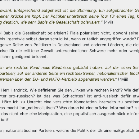
swahl. Entsprechend aufgeheizt ist die Stimmung. Ein aufgebrachter G
iner Krücke am Kopf. Der Politiker unterbrach seine Tour für einen Tag, 
 deutlich, wie sehr Babis die Gesellschaft polarisiert.“
(4vii)
j Babis die Gesellschaft polarisiert? Fiala polarisiert nicht, obwohl sei
is irgendwie selbst daran schuld ist, wenn er tätlich angegriffen wurde? D
anze Reihe von Politikern in Deutschland und anderen Ländern, die nich
Weise für die erlittene Gewalt unterschiedlicher Schwere mehr oder wenig
 sicher genügend bekannt.
nken wie rechten Rand neue Bündnisse gebildet haben: auf der einen Se
teien; auf der anderen Seite ein rechtsextremer, nationalistischer Bloc
erenden über den EU- und NATO-Verbleib abgehalten werden.“
(4viii)
 Herr Handrick. Wie definieren Sie den „linken wie rechten Rand“? Wie defi
nter pro-russisch? Ist das was Schlechtes? Ist anti-russisch dafür e
? Höre ich zu Unrecht eine versuchte Konnotation Ihrerseits zu bestimm
s macht ihn „nationalistisch“? Was daran ist eine präzise Information? Ist
t das nicht eher eine Manipulation, eine populistisch ausgeschmückte Info
tion?
en, nationalistischen Parteien, welche die Politik der Ukraine maßgeblich 