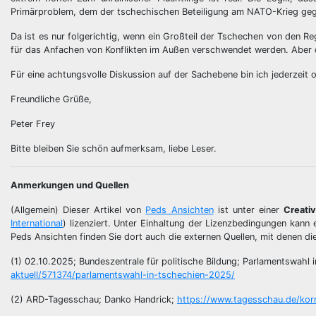
Primärproblem, dem der tschechischen Beteiligung am NATO-Krieg gegen 
Da ist es nur folgerichtig, wenn ein Großteil der Tschechen von den Re
für das Anfachen von Konflikten im Außen verschwendet werden. Aber da
Für eine achtungsvolle Diskussion auf der Sachebene bin ich jederzeit o
Freundliche Grüße,
Peter Frey
Bitte bleiben Sie schön aufmerksam, liebe Leser.
Anmerkungen und Quellen
(Allgemein) Dieser Artikel von
Peds Ansichten
ist unter einer
Creati
International
) lizenziert. Unter Einhaltung der Lizenzbedingungen kann e
Peds Ansichten finden Sie dort auch die externen Quellen, mit denen di
(1) 02.10.2025; Bundeszentrale für politische Bildung; Parlamentswahl
aktuell/571374/parlamentswahl-in-tschechien-2025/
(2) ARD-Tagesschau; Danko Handrick;
https://www.tagesschau.de/kor