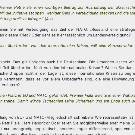
 Premier Petr Fiala einen wichtigen Beitrag zur Ausrüstung der ukrainis
ll die Initiative stoppen, weniger Geld in Verteidigung stecken und die Mil
tung stellt er infrage.“
(4iv)
inen Sie mit Verteidigung das Ziel der NATO, „Russland eine strategi
 an diesem Krieg? Oder geht es hier tatsächlich um Landesverteidigung?
ich überfordert von den internationalen Krisen, will eine Konzentration
spekt. Das gilt übrigens auch für Deutschland. Die Ursachen lassen wir 
 Teil überfordert fühlt von den internationalen Krisen“? Wollen Sie da
iche Gruppe nicht in der Lage ist, diese internationalen Krisen zu begr
s vermitteln, dass es vor allem Unbedarfte sind, die eine Hinwendung 
 erläutern?
inen Platz in EU und NATO gefährdet. Premier Fiala warnte in einer Wahl
ten treibe. Damit würde Tschechien seine Sicherheit und am Ende auch s
ung von EU- und NATO-Mitgliedschaft schreiben? Wie repräsentativ ist 
Petr Fiala, Herr Handrick? Oder teilen Sie möglicherweise eher meine Si
t nur hochgradig populistisch, sondern sogar diffamierend, spaltend u
zitiert, wird allerdings im nächsten Absatz quasi umgedreht: