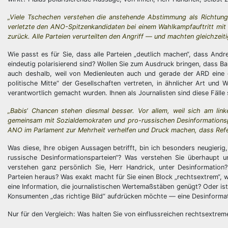
„Viele Tschechen verstehen die anstehende Abstimmung als Richtung
verletzte den ANO-Spitzenkandidaten bei einem Wahlkampfauftritt mit e
zurück. Alle Parteien verurteilten den Angriff — und machten gleichzeitig
Wie passt es für Sie, dass alle Parteien „deutlich machen“, dass Andre
eindeutig polarisierend sind? Wollen Sie zum Ausdruck bringen, dass Bab
auch deshalb, weil von Medienleuten auch und gerade der ARD eine g
politische Mitte“ der Gesellschaften vertreten, in ähnlicher Art und 
verantwortlich gemacht wurden. Ihnen als Journalisten sind diese Fälle
„Babis‘ Chancen stehen diesmal besser. Vor allem, weil sich am li
gemeinsam mit Sozialdemokraten und pro-russischen Desinformationspar
ANO im Parlament zur Mehrheit verhelfen und Druck machen, dass Ref
Was diese, Ihre obigen Aussagen betrifft, bin ich besonders neugierig,
russische Desinformationsparteien“? Was verstehen Sie überhaupt u
verstehen ganz persönlich Sie, Herr Handrick, unter Desinformation
Parteien heraus? Was exakt macht für Sie einen Block „rechtsextrem“, wa
eine Information, die journalistischen Wertemaßstäben genügt? Oder is
Konsumenten „das richtige Bild“ aufdrücken möchte — eine Desinforma
Nur für den Vergleich: Was halten Sie von einflussreichen rechtsextrem