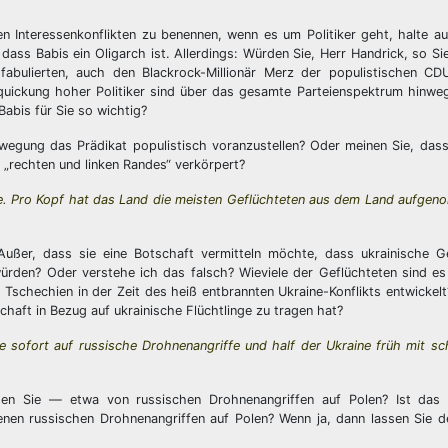
 Interessenkonflikten zu benennen, wenn es um Politiker geht, halte au
 dass Babis ein Oligarch ist. Allerdings: Würden Sie, Herr Handrick, so Si
fabulierten, auch den Blackrock-Millionär Merz der populistischen CDU
 Verquickung hoher Politiker sind über das gesamte Parteienspektrum hinwe
Babis für Sie so wichtig?
egung das Prädikat populistisch voranzustellen? Oder meinen Sie, dass
 „rechten und linken Randes“ verkörpert?
ine. Pro Kopf hat das Land die meisten Geflüchteten aus dem Land aufgen
ußer, dass sie eine Botschaft vermitteln möchte, dass ukrainische Ge
rden? Oder verstehe ich das falsch? Wieviele der Geflüchteten sind es
n Tschechien in der Zeit des heiß entbrannten Ukraine-Konflikts entwickel
schaft in Bezug auf ukrainische Flüchtlinge zu tragen hat?
 sofort auf russische Drohnenangriffe und half der Ukraine früh mit s
en Sie — etwa von russischen Drohnenangriffen auf Polen? Ist das 
senen russischen Drohnenangriffen auf Polen? Wenn ja, dann lassen Sie 