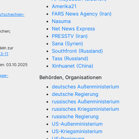
Amerika21
FARS News Agency (Iran)
/tschechien-
Nasuma
Net News Express
echen;
PRESSTV (Iran)
Sana (Syrien)
eln zur
Southfront (Russland)
23-11
Tass (Russland)
fen: 03.10.2025
Xinhuanet (China)
ger-
Behörden, Organisationen
deutsches Außenministerium
deutsche Regierung
russisches Außenministerium
russisches Kriegsministerium
russische Regierung
US-Außenministerium
US-Kriegsministerium
US-Regierung