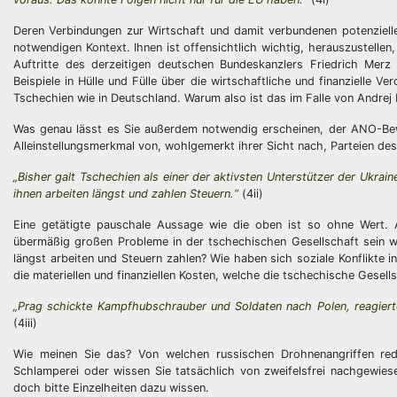
Deren Verbindungen zur Wirtschaft und damit verbundenen potenziellen
notwendigen Kontext. Ihnen ist offensichtlich wichtig, herauszustellen,
Auftritte des derzeitigen deutschen Bundeskanzlers Friedrich Merz 
Beispiele in Hülle und Fülle über die wirtschaftliche und finanzielle
Tschechien wie in Deutschland. Warum also ist das im Falle von Andrej 
Was genau lässt es Sie außerdem notwendig erscheinen, der ANO-Bew
Alleinstellungsmerkmal von, wohlgemerkt ihrer Sicht nach, Parteien des
„Bisher galt Tschechien als einer der aktivsten Unterstützer der Ukra
ihnen arbeiten längst und zahlen Steuern.“
(4ii)
Eine getätigte pauschale Aussage wie die oben ist so ohne Wert. A
übermäßig großen Probleme in der tschechischen Gesellschaft sein wü
längst arbeiten und Steuern zahlen? Wie haben sich soziale Konflikte i
die materiellen und finanziellen Kosten, welche die tschechische Gesell
„Prag schickte Kampfhubschrauber und Soldaten nach Polen, reagierte
(4iii)
Wie meinen Sie das? Von welchen russischen Drohnenangriffen red
Schlamperei oder wissen Sie tatsächlich von zweifelsfrei nachgewie
doch bitte Einzelheiten dazu wissen.