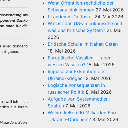
Wenn Öffentlich-rechtliche den
Schwanz einklemmen
27. Mai 2026
 Verwendung als
PLandemie-Geflüster
24. Mai 2026
espondent Danko
Was ist das US-amerikanische und
se auch für die
was das britische System?
21. Mai
2026
Britische Schule im Nahen Osten
 einer dringend
18. Mai 2026
icht geben.
Europäische Vasallen — aber
wessen Vasallen?
15. Mai 2026
Impulse zur Eskalation des
Ukraine-Krieges
12. Mai 2026
Logische Konsequenzen in
russischer Politik
8. Mai 2026
Aufgabe von Systemmedien:
b, weil ich mich
Spalten
7. Mai 2026
hrlich aus Ihrem
Wohin fließen 90 Milliarden Euro
„Ukraine-Darlehen“?
3. Mai 2026
lliardärs Babis