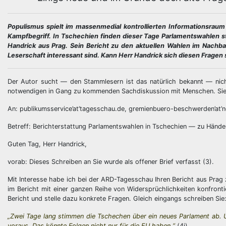
Populismus spielt im massenmedial kontrollierten Informationsraum
Kampfbegriff. In Tschechien finden dieser Tage Parlamentswahlen s
Handrick aus Prag. Sein Bericht zu den aktuellen Wahlen im Nachba
Leserschaft interessant sind. Kann Herr Handrick sich diesen Fragen 
Der Autor sucht — den Stammlesern ist das natürlich bekannt — nic
notwendigen in Gang zu kommenden Sachdiskussion mit Menschen. Sie, 
An: publikumsservice’at’tagesschau.de, gremienbuero-beschwerden’at’n
Betreff: Berichterstattung Parlamentswahlen in Tschechien — zu Händ
Guten Tag, Herr Handrick,
vorab: Dieses Schreiben an Sie wurde als offener Brief verfasst (3).
Mit Interesse habe ich bei der ARD-Tagesschau Ihren Bericht aus Prag 
im Bericht mit einer ganzen Reihe von Widersprüchlichkeiten konfrontie
Bericht und stelle dazu konkrete Fragen. Gleich eingangs schreiben Sie
„Zwei Tage lang stimmen die Tschechen über ein neues Parlament ab.
voraus. Das könnte Folgen nicht nur für die EU haben.“
(4i)