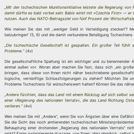
„Mit der tschechischen Munitionsinitiative leistete die Regierung von
damit dürfte es bald vorbei sein: Babis wirbt mit »Czechia First« — er wi
nutzen. Auch das NATO-Beitragsziel von fünf Prozent der Wirtschaftsleis
Wie meinen Sie das mit „weniger Geld in Verteidigung stecken“? Me
beizubringen“ (5, 6) und die damit verbundene Beteiligung Tschechiens
„Die tschechische Gesellschaft ist gespalten. Ein großer Teil fühlt s
Probleme.“
(4v)
Die gesellschaftliche Spaltung ist ein wichtiger und zu benennender A
einmal außen vor. Woran aber machen Sie fest, dass sich „ein großer
bringen, dass diese von Ihnen nicht näher beschriebene gesellschaftl
logische, vernünftige Schlussfolgerungen zu ziehen? Möchten Sie un
Probleme Tschechiens für wünschenswert halten? Können Sie das näher
„Andere fürchten, dass das Land mit einem Rückzug auf sich selbst se
einer »Regierung des nationalen Verrats«, die das Land Richtung Os
verlieren.“
(4vi)
Wen meinen Sie mit „Andere“, wenn Sie von Ängsten über eine Gefährd
Sie die Sicht des noch amtierenden tschechischen Ministerpräsidenten 
Behauptung einer drohenden „Regierung des nationalen Verrrats“ nich
wirkt? Fialas polarisierende Aussage, von Ihnen, Herr Handrick, selbst 