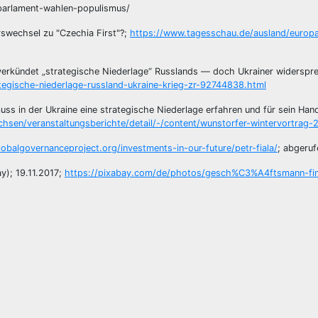
parlament-wahlen-populismus/
swechsel zu "Czechia First"?;
https://www.tagesschau.de/ausland/europa
verkündet „strategische Niederlage“ Russlands — doch Ukrainer widerspr
ategische-niederlage-russland-ukraine-krieg-zr-92744838.html
ss in der Ukraine eine strategische Niederlage erfahren und für sein Hand
hsen/veranstaltungsberichte/detail/-/content/wunstorfer-wintervortrag-
obalgovernanceproject.org/investments-in-our-future/petr-fiala/
; abgeru
ay); 19.11.2017;
https://pixabay.com/de/photos/gesch%C3%A4ftsmann-fin