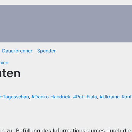
Dauerbrenner
Spender
hien
hten
-Tagesschau
,
#Danko Handrick
,
#Petr Fiala
,
#Ukraine-Konfl
en zur Befüllung des Informationsraumes durch di