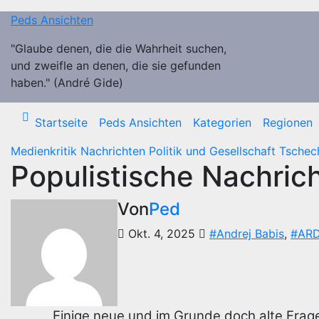
Zum
Peds Ansichten
Inhalt
springen
"Glaube denen, die die Wahrheit suchen,
und zweifle an denen, die sie gefunden
haben." (André Gide)
Startseite
Peds Ansichten
Kategorien
Regionen
Medienkritik
Nachrichten
Politik und Gesellschaft
Tschec
Populistische Nachric
Von
Ped
Okt. 4, 2025
#Andrej Babis
,
#ARD
Einige neue und im Grunde doch alte Frag