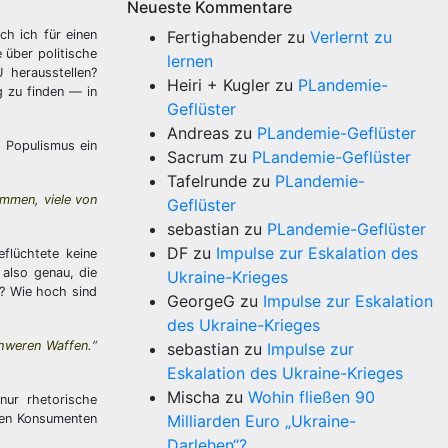
Neueste Kommentare
ch ich für einen
Fertighabender
zu
Verlernt zu
e über politische
lernen
 herausstellen?
Heiri + Kugler
zu
PLandemie-
g zu finden — in
Geflüster
Andreas
zu
PLandemie-Geflüster
 Populismus ein
Sacrum
zu
PLandemie-Geflüster
Tafelrunde
zu
PLandemie-
ommen, viele von
Geflüster
sebastian
zu
PLandemie-Geflüster
DF
zu
Impulse zur Eskalation des
flüchtete keine
 also genau, die
Ukraine-Krieges
t? Wie hoch sind
GeorgeG
zu
Impulse zur Eskalation
des Ukraine-Krieges
chweren Waffen.“
sebastian
zu
Impulse zur
Eskalation des Ukraine-Krieges
Mischa
zu
Wohin fließen 90
nur rhetorische
den Konsumenten
Milliarden Euro „Ukraine-
Darlehen“?