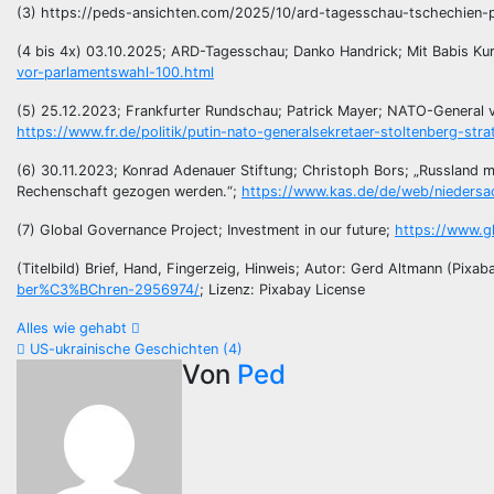
(3) https://peds-ansichten.com/2025/10/ard-tagesschau-tschechien-
(4 bis 4x) 03.10.2025; ARD-Tagesschau; Danko Handrick; Mit Babis Kur
vor-parlamentswahl-100.html
(5) 25.12.2023; Frankfurter Rundschau; Patrick Mayer; NATO-General 
https://www.fr.de/politik/putin-nato-generalsekretaer-stoltenberg-str
(6) 30.11.2023; Konrad Adenauer Stiftung; Christoph Bors; „Russland mu
Rechenschaft gezogen werden.“;
https://www.kas.de/de/web/niedersac
(7) Global Governance Project; Investment in our future;
https://www.gl
(Titelbild) Brief, Hand, Fingerzeig, Hinweis; Autor: Gerd Altmann (Pixab
ber%C3%BChren-2956974/
; Lizenz: Pixabay License
Beitragsnavigation
Alles wie gehabt
US-ukrainische Geschichten (4)
Von
Ped