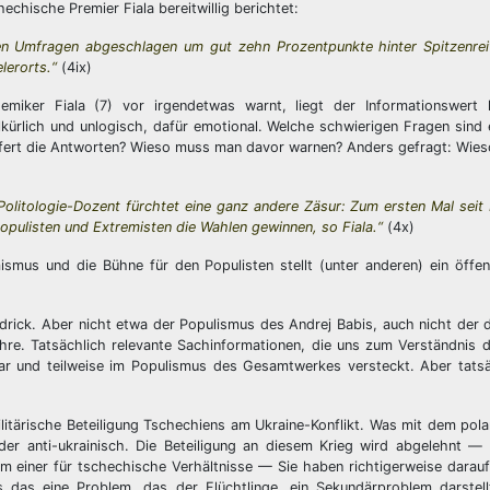
echische Premier Fiala bereitwillig berichtet:
ten Umfragen abgeschlagen um gut zehn Prozentpunkte hinter Spitzenrei
lerorts.“
(4ix)
miker Fiala (7) vor irgendetwas warnt, liegt der Informationswert l
lkürlich und unlogisch, dafür emotional. Welche schwierigen Fragen sind
liefert die Antworten? Wieso muss man davor warnen? Anders gefragt: Wieso
 Politologie-Dozent fürchtet eine ganz andere Zäsur: Zum ersten Mal se
pulisten und Extremisten die Wahlen gewinnen, so Fiala.“
(4x)
mus und die Bühne für den Populisten stellt (unter anderen) ein öffent
ndrick. Aber nicht etwa der Populismus des Andrej Babis, auch nicht der
 Ihre. Tatsächlich relevante Sachinformationen, die uns zum Verständnis
rar und teilweise im Populismus des Gesamtwerkes versteckt. Aber tats
itärische Beteiligung Tschechiens am Ukraine-Konflikt. Was mit dem pola
er anti-ukrainisch. Die Beteiligung an diesem Krieg wird abgelehnt — 
em einer für tschechische Verhältnisse — Sie haben richtigerweise dara
ss das eine Problem, das der Flüchtlinge, ein Sekundärproblem darstel