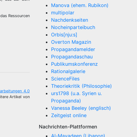
Manova (ehem. Rubikon)
multipolar
s das Ressourcen
Nachdenkseiten
Nocheinparteibuch
Orbis[nju:s]
Overton Magazin
Propagandamelder
Propagandaschau
Publikumskonferenz
Rationalgalerie
ScienceFiles
Theoriekritik (Philosophie)
arbeitungen 4.0
urs1798 (u.a. Syrien u.
itere Artikel von
Propaganda)
Vanessa Beeley (englisch)
Zeitgeist online
Nachrichten-Plattformen
Al-Mayadeen (Libanon)