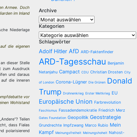
chen Armee. Doch
Archive
liarden im Inland
Archive
Kategorien
sche Niederlage
Kategorien
Schlagwörter
 auf die eigenen
AfD
Adolf Hitler
ARD-Faktenfinder
ARD-Tagesschau
an dieser Stelle
Benjamin
mit zum Ausdruck
Campact
Netanjahu
Christian Drosten
CDU
City
eifen und daraus
Donald
auf die inneren
Corona-Lügner
of London
Die Grünen
Trump
EU
Drohnenkrieg
Erster Weltkrieg
kampfdebatte vor
Europäische Union
Farbrevolution
einen Wohlstand
Fassadendemokratie
Friedrich Merz
Faschismus
Geostrategie
Geopolitik
Gates Foundation
„Andere“? Teilen
Mein
cht, dass Fialas
Grundrechte
Impfzwang
Marco Rubio
nd polarisierend
Kampf
Nahost-
Meinungsfreiheit
Meinungshoheit