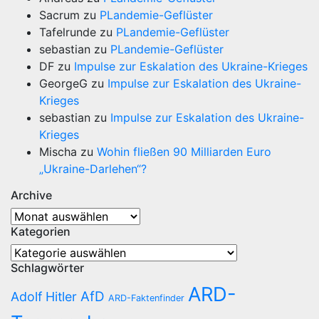
Sacrum
zu
PLandemie-Geflüster
Tafelrunde
zu
PLandemie-Geflüster
sebastian
zu
PLandemie-Geflüster
DF
zu
Impulse zur Eskalation des Ukraine-Krieges
GeorgeG
zu
Impulse zur Eskalation des Ukraine-
Krieges
sebastian
zu
Impulse zur Eskalation des Ukraine-
Krieges
Mischa
zu
Wohin fließen 90 Milliarden Euro
„Ukraine-Darlehen“?
Archive
Archive
Kategorien
Kategorien
Schlagwörter
ARD-
AfD
Adolf Hitler
ARD-Faktenfinder