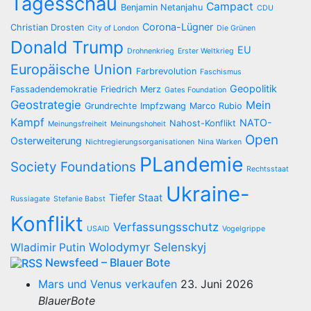
Tagesschau
Campact
Benjamin Netanjahu
CDU
Corona-Lügner
Christian Drosten
City of London
Die Grünen
Donald Trump
EU
Drohnenkrieg
Erster Weltkrieg
Europäische Union
Farbrevolution
Faschismus
Geopolitik
Fassadendemokratie
Friedrich Merz
Gates Foundation
Geostrategie
Mein
Grundrechte
Impfzwang
Marco Rubio
Kampf
NATO-
Nahost-Konflikt
Meinungsfreiheit
Meinungshoheit
Open
Osterweiterung
Nichtregierungsorganisationen
Nina Warken
PLandemie
Society Foundations
Rechtsstaat
Ukraine-
Tiefer Staat
Russiagate
Stefanie Babst
Konflikt
Verfassungsschutz
USAID
Vogelgrippe
Wolodymyr Selenskyj
Wladimir Putin
Newsfeed – Blauer Bote
Mars und Venus verkaufen
23. Juni 2026
BlauerBote