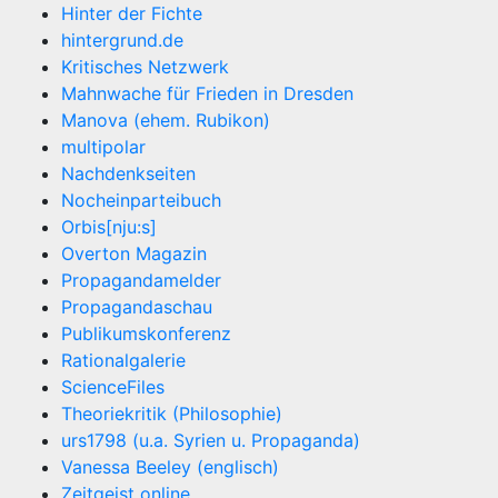
Hinter der Fichte
hintergrund.de
Kritisches Netzwerk
Mahnwache für Frieden in Dresden
Manova (ehem. Rubikon)
multipolar
Nachdenkseiten
Nocheinparteibuch
Orbis[nju:s]
Overton Magazin
Propagandamelder
Propagandaschau
Publikumskonferenz
Rationalgalerie
ScienceFiles
Theoriekritik (Philosophie)
urs1798 (u.a. Syrien u. Propaganda)
Vanessa Beeley (englisch)
Zeitgeist online