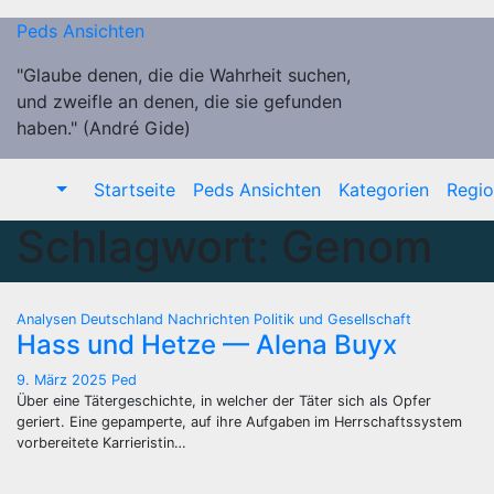
Zum
Peds Ansichten
Inhalt
springen
"Glaube denen, die die Wahrheit suchen,
und zweifle an denen, die sie gefunden
haben." (André Gide)
Startseite
Peds Ansichten
Kategorien
Regi
Schlagwort:
Genom
Analysen
Deutschland
Nachrichten
Politik und Gesellschaft
Hass und Hetze — Alena Buyx
9. März 2025
Ped
Über eine Tätergeschichte, in welcher der Täter sich als Opfer
geriert. Eine gepamperte, auf ihre Aufgaben im Herrschaftssystem
vorbereitete Karrieristin…