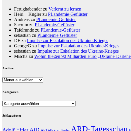
Fertighabender
zu
Verlernt zu lernen
Heiri + Kugler
zu
PLandemie-Geflüster
Andreas
zu
PLandemie-Geflüster
Sacrum
zu
PLandemie-Geflüster
Tafelrunde
zu
PLandemie-Geflüster
sebastian
zu
PLandemie-Geflüster
DF
zu
Impulse zur Eskalation des Ukraine-Krieges
GeorgeG
zu
Impulse zur Eskalation des Ukraine-Krieges
sebastian
zu
Impulse zur Eskalation des Ukraine-Krieges
Mischa
zu
Wohin fließen 90 Milliarden Euro „Ukraine-Darleh
Archive
Archive
Kategorien
Kategorien
Schlagwörter
ARD-Tagesschau
AfD
Adolf Hitler
ARD-Faktenfinder
B