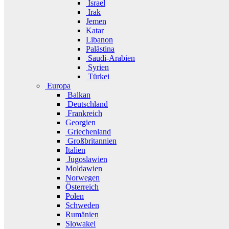
Israel
Irak
Jemen
Katar
Libanon
Palästina
Saudi-Arabien
Syrien
Türkei
Europa
Balkan
Deutschland
Frankreich
Georgien
Griechenland
Großbritannien
Italien
Jugoslawien
Moldawien
Norwegen
Österreich
Polen
Schweden
Rumänien
Slowakei