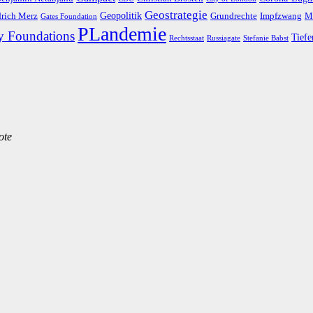
Geostrategie
Geopolitik
drich Merz
Grundrechte
Impfzwang
M
Gates Foundation
PLandemie
y Foundations
Tiefe
Rechtsstaat
Russiagate
Stefanie Babst
ote