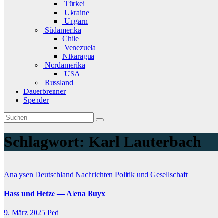
Türkei
Ukraine
Ungarn
Südamerika
Chile
Venezuela
Nikaragua
Nordamerika
USA
Russland
Dauerbrenner
Spender
Schlagwort:
Karl Lauterbach
Analysen
Deutschland
Nachrichten
Politik und Gesellschaft
Hass und Hetze — Alena Buyx
9. März 2025
Ped