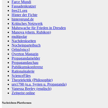
Farce Mundi
Fassadenkratzer
free21.org
Hinter der Fichte
hintergrund.de
Kritisches Netzwerk
Mahnwache für Frieden in Dresden
Manova (ehem. Rubikon)
multipolar
Nachdenkseiten
Nocheinparteibuch
Orbis[nju:s]
Overton Magazin
Propagandamelder
Propagandaschau
Publikumskonferenz
Rationalgalerie
ScienceFiles
Theoriekritik (Philosophie)
urs1798 (u.a. Syrien u. Propaganda)
Vanessa Beeley (englisch)
Zeitgeist online
Nachrichten-Plattformen