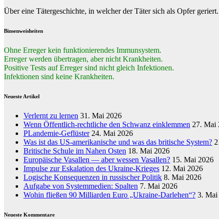
Über eine Tätergeschichte, in welcher der Täter sich als Opfer gerier
Binsenweisheiten
Ohne Erreger kein funktionierendes Immunsystem.
Erreger werden übertragen, aber nicht Krankheiten.
Positive Tests auf Erreger sind nicht gleich Infektionen.
Infektionen sind keine Krankheiten.
Neueste Artikel
Verlernt zu lernen
31. Mai 2026
Wenn Öffentlich-rechtliche den Schwanz einklemmen
27. Mai
PLandemie-Geflüster
24. Mai 2026
Was ist das US-amerikanische und was das britische System?
2
Britische Schule im Nahen Osten
18. Mai 2026
Europäische Vasallen — aber wessen Vasallen?
15. Mai 2026
Impulse zur Eskalation des Ukraine-Krieges
12. Mai 2026
Logische Konsequenzen in russischer Politik
8. Mai 2026
Aufgabe von Systemmedien: Spalten
7. Mai 2026
Wohin fließen 90 Milliarden Euro „Ukraine-Darlehen“?
3. Mai
Neueste Kommentare