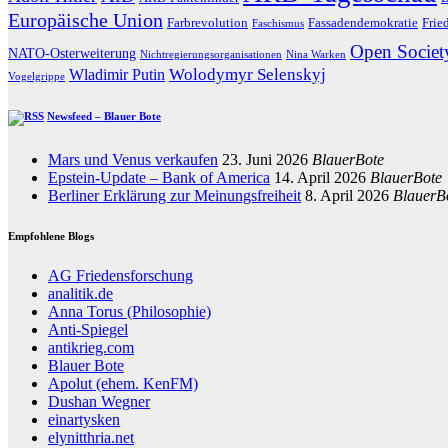
Europäische Union
Farbrevolution
Fassadendemokratie
Frie
Faschismus
Open Societ
NATO-Osterweiterung
Nichtregierungsorganisationen
Nina Warken
Wolodymyr Selenskyj
Wladimir Putin
Vogelgrippe
Newsfeed – Blauer Bote
Mars und Venus verkaufen
23. Juni 2026
BlauerBote
Epstein-Update – Bank of America
14. April 2026
BlauerBote
Berliner Erklärung zur Meinungsfreiheit
8. April 2026
BlauerB
Empfohlene Blogs
AG Friedensforschung
analitik.de
Anna Torus (Philosophie)
Anti-Spiegel
antikrieg.com
Blauer Bote
Apolut (ehem. KenFM)
Dushan Wegner
einartysken
elynitthria.net