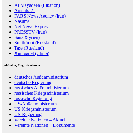
Al-Mayadeen (Libanon)
Amerika21
FARS News Agency (Iran)
Nasuma
Net News Express
PRESSTV (Iran)
Sana (Syrien)
Southfront (Russland)
Tass (Russland)
Xinhuanet (China)
Behörden, Organisationen
deutsches Außenministerium
deutsche Regierung
russisches Außenministerium
russisches Kriegsministerium
russische Regierung
US-Außenministerium
US-Kriegsministerium
US-Regierung
Vereinte Nationen – Aktuell
Vereinte Nationen – Dokumente