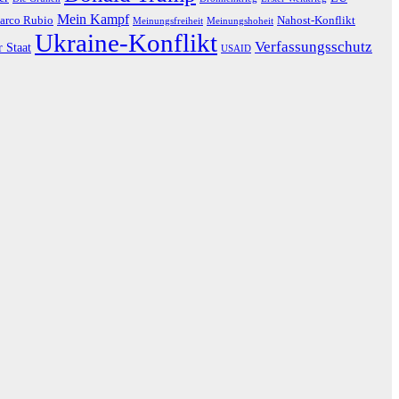
Mein Kampf
arco Rubio
Nahost-Konflikt
Meinungsfreiheit
Meinungshoheit
Ukraine-Konflikt
Verfassungsschutz
r Staat
USAID