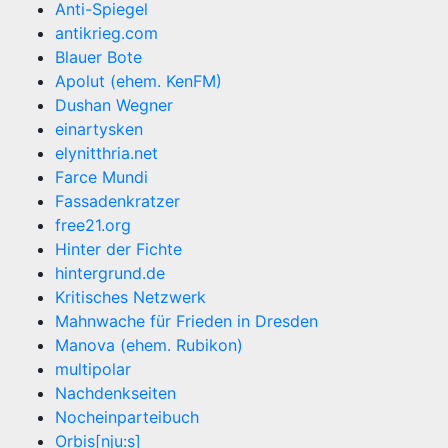
Anti-Spiegel
antikrieg.com
Blauer Bote
Apolut (ehem. KenFM)
Dushan Wegner
einartysken
elynitthria.net
Farce Mundi
Fassadenkratzer
free21.org
Hinter der Fichte
hintergrund.de
Kritisches Netzwerk
Mahnwache für Frieden in Dresden
Manova (ehem. Rubikon)
multipolar
Nachdenkseiten
Nocheinparteibuch
Orbis[nju:s]