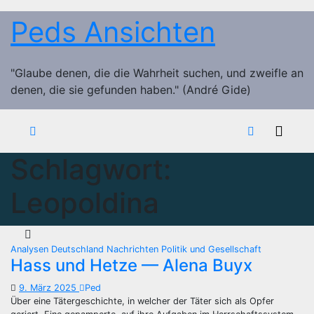
Zum
Peds Ansichten
Inhalt
springen
"Glaube denen, die die Wahrheit suchen, und zweifle an
denen, die sie gefunden haben." (André Gide)
Schlagwort:
Leopoldina
Analysen
Deutschland
Nachrichten
Politik und Gesellschaft
Hass und Hetze — Alena Buyx
9. März 2025
Ped
Über eine Tätergeschichte, in welcher der Täter sich als Opfer