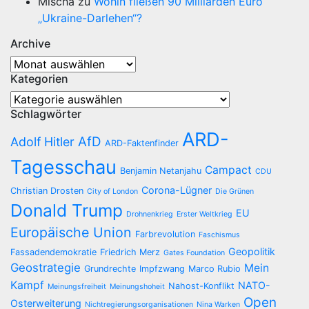
Mischa
zu
Wohin fließen 90 Milliarden Euro
„Ukraine-Darlehen“?
Archive
Archive
Kategorien
Kategorien
Schlagwörter
ARD-
AfD
Adolf Hitler
ARD-Faktenfinder
Tagesschau
Campact
Benjamin Netanjahu
CDU
Corona-Lügner
Christian Drosten
City of London
Die Grünen
Donald Trump
EU
Drohnenkrieg
Erster Weltkrieg
Europäische Union
Farbrevolution
Faschismus
Geopolitik
Fassadendemokratie
Friedrich Merz
Gates Foundation
Geostrategie
Mein
Grundrechte
Impfzwang
Marco Rubio
Kampf
NATO-
Nahost-Konflikt
Meinungsfreiheit
Meinungshoheit
Open
Osterweiterung
Nichtregierungsorganisationen
Nina Warken