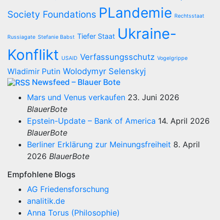
PLandemie
Society Foundations
Rechtsstaat
Ukraine-
Tiefer Staat
Russiagate
Stefanie Babst
Konflikt
Verfassungsschutz
USAID
Vogelgrippe
Wolodymyr Selenskyj
Wladimir Putin
Newsfeed – Blauer Bote
Mars und Venus verkaufen
23. Juni 2026
BlauerBote
Epstein-Update – Bank of America
14. April 2026
BlauerBote
Berliner Erklärung zur Meinungsfreiheit
8. April
2026
BlauerBote
Empfohlene Blogs
AG Friedensforschung
analitik.de
Anna Torus (Philosophie)