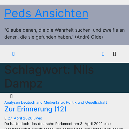
Zum
Peds Ansichten
Inhalt
springen
"Glaube denen, die die Wahrheit suchen, und zweifle an
denen, die sie gefunden haben." (André Gide)
Schlagwort:
Nils
Dampz
Analysen
Deutschland
Medienkritik
Politik und Gesellschaft
Zur Erinnerung (12)
27. April 2026
Ped
Da hatte doch das deutsche Parlament am 3. April 2021 eine