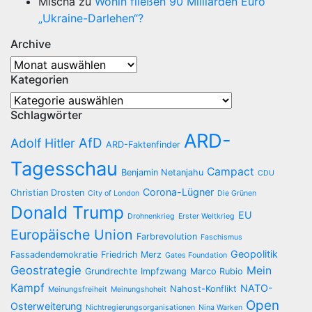
Mischa
zu
Wohin fließen 90 Milliarden Euro
„Ukraine-Darlehen“?
Archive
Archive
Kategorien
Kategorien
Schlagwörter
ARD-
AfD
Adolf Hitler
ARD-Faktenfinder
Tagesschau
Campact
Benjamin Netanjahu
CDU
Corona-Lügner
Christian Drosten
City of London
Die Grünen
Donald Trump
EU
Drohnenkrieg
Erster Weltkrieg
Europäische Union
Farbrevolution
Faschismus
Geopolitik
Fassadendemokratie
Friedrich Merz
Gates Foundation
Geostrategie
Mein
Grundrechte
Impfzwang
Marco Rubio
Kampf
NATO-
Nahost-Konflikt
Meinungsfreiheit
Meinungshoheit
Open
Osterweiterung
Nichtregierungsorganisationen
Nina Warken