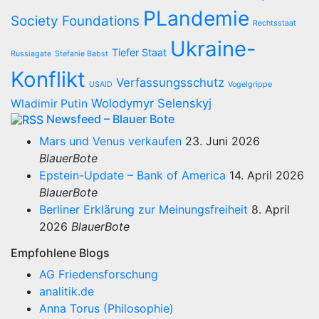
PLandemie
Society Foundations
Rechtsstaat
Ukraine-
Tiefer Staat
Russiagate
Stefanie Babst
Konflikt
Verfassungsschutz
USAID
Vogelgrippe
Wolodymyr Selenskyj
Wladimir Putin
Newsfeed – Blauer Bote
Mars und Venus verkaufen
23. Juni 2026
BlauerBote
Epstein-Update – Bank of America
14. April 2026
BlauerBote
Berliner Erklärung zur Meinungsfreiheit
8. April
2026
BlauerBote
Empfohlene Blogs
AG Friedensforschung
analitik.de
Anna Torus (Philosophie)