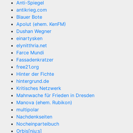
Anti-Spiegel
antikrieg.com
Blauer Bote
Apolut (ehem. KenFM)
Dushan Wegner
einartysken
elynitthria.net
Farce Mundi
Fassadenkratzer
free21.org
Hinter der Fichte
hintergrund.de
Kritisches Netzwerk
Mahnwache für Frieden in Dresden
Manova (ehem. Rubikon)
multipolar
Nachdenkseiten
Nocheinparteibuch
Orbis[nju:s]