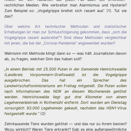
rechtlichen Medien. Wie verbreitet man Alarmismus und Hysterie?
Zum Beispiel so: „Vogelgrippe breitet sich rasant aus“ (1). Tut sie
das?
Über welche Art technischer Methoden und statistischer
Erhebungen ist man zur Schlussfolgerung gekommen, dass „sich die
Vogelgrippe rasant ausbreitet“? Sind diese Methoden vergleichbar
mit jenen, die bei der „Corona-Pandemie“ angewendet wurden?
Wahnsinn mit Methode klingt dann so — was hält Journalisten davon
ab, zu fragen, welchen Sinn das haben soll?
„In einem Betrieb mit 25.500 Puten in der Gemeinde Heinrichswalde
(Landkreis Vorpommern-Greifswald) ist die Vogelgrippe
ausgebrochen. Das hat ein Sprecher des
Landwirtschaftsministeriums am Freitag mitgeteilt. Die Puten sollen
nach Informationen des NDR an diesem Wochenende getötet
werden. Heinrichswalde liegt gut drei Kilometer von einem
Legehennenbetrieb in Rothemühl entfernt. Dort wurden am Dienstag
vorsorglich 93.000 Legehennen gekeult, nachdem das H5N1-Virus
festgestellt wurde.“
(2)
Zehntausende Tiere wurden getötet — und das nur zu ihrem besten?
Wozu wirklich? Waren Tiere erkrankt? Gab es eine außergewöhnliche