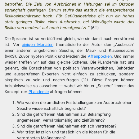
betroffen. Die Zahl von Ausbrüchen in Haltungen sei im Oktober
sprunghaft gestiegen. Darum stufte das Institut die entsprechende
Risikoeinschätzung hoch: Für Geflügelbetriebe gilt nun ein hohes
statt geringes Risiko eines Ausbruchs, bei Wildvögeln wurde das
Risiko von moderat auf hoch heraufgesetzt.“
(6iii)
Die Sprache ist so verblüffend gleich, wie sie damit auch verstörend
ist. Vor
einigen Monaten
thematisierte der Autor den „Ausbruch“
einer anderen angeblichen Seuche, der Maul- und Klauenseuche
(MKS). Zuvor hypten Politik und Medien die
Affenpocken
. Und immer
wieder treffen wir auf das gleiche Schema. Die PLandemie hat uns
gelehrt, die Botschaften von politisch Verantwortlichen, Behörden
und ausgerufenen Experten nicht einfach zu schlucken, sondern
skeptisch zu sein und nachzufragen (11). Diese Fragen können
beispielsweise so aussehen — wobei wir hinter „Seuche“ immer das
Konzept der
PLandemie
abfragen können:
Wie wurden die amtlichen Feststellungen zum Ausbruch einer
Seuche wissenschaftlich begründet?
Sind die getroffenen Maßnahmen zur Bekämpfung
angemessen, verhältnismäßig und zielführend?
Sind die getroffenen Maßnahmen ethisch vertretbar?
Wer trägt letztlich und tatsächlich die Kosten für die
verordneten Maßnahmen?