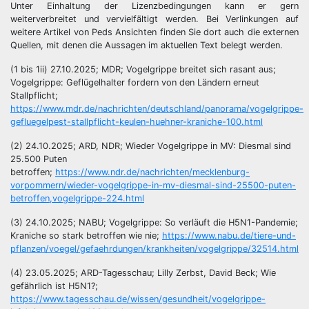
Unter Einhaltung der Lizenzbedingungen kann er gern
weiterverbreitet und vervielfältigt werden. Bei Verlinkungen auf
weitere Artikel von Peds Ansichten finden Sie dort auch die externen
Quellen, mit denen die Aussagen im aktuellen Text belegt werden.
(1 bis 1ii) 27.10.2025; MDR; Vogelgrippe breitet sich rasant aus;
Vogelgrippe: Geflügelhalter fordern von den Ländern erneut
Stallpflicht;
https://www.mdr.de/nachrichten/deutschland/panorama/vogelgrippe-
gefluegelpest-stallpflicht-keulen-huehner-kraniche-100.html
(2) 24.10.2025; ARD, NDR; Wieder Vogelgrippe in MV: Diesmal sind
25.500 Puten
betroffen;
https://www.ndr.de/nachrichten/mecklenburg-
vorpommern/wieder-vogelgrippe-in-mv-diesmal-sind-25500-puten-
betroffen,vogelgrippe-224.html
(3) 24.10.2025; NABU; Vogelgrippe: So verläuft die H5N1-Pandemie;
Kraniche so stark betroffen wie nie;
https://www.nabu.de/tiere-und-
pflanzen/voegel/gefaehrdungen/krankheiten/vogelgrippe/32514.html
(4) 23.05.2025; ARD-Tagesschau; Lilly Zerbst, David Beck; Wie
gefährlich ist H5N1?;
https://www.tagesschau.de/wissen/gesundheit/vogelgrippe-