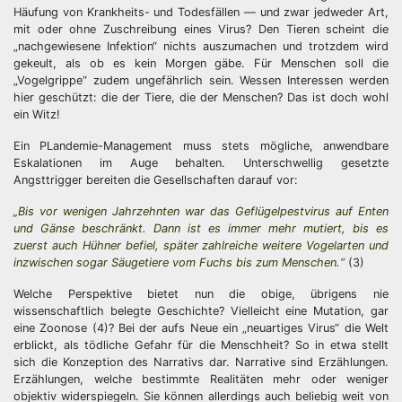
Häufung von Krankheits- und Todesfällen — und zwar jedweder Art,
mit oder ohne Zuschreibung eines Virus? Den Tieren scheint die
„nachgewiesene Infektion“ nichts auszumachen und trotzdem wird
gekeult, als ob es kein Morgen gäbe. Für Menschen soll die
„Vogelgrippe“ zudem ungefährlich sein. Wessen Interessen werden
hier geschützt: die der Tiere, die der Menschen? Das ist doch wohl
ein Witz!
Ein PLandemie-Management muss stets mögliche, anwendbare
Eskalationen im Auge behalten. Unterschwellig gesetzte
Angsttrigger bereiten die Gesellschaften darauf vor:
„Bis vor wenigen Jahrzehnten war das Geflügelpestvirus auf Enten
und Gänse beschränkt. Dann ist es immer mehr mutiert, bis es
zuerst auch Hühner befiel, später zahlreiche weitere Vogelarten und
inzwischen sogar Säugetiere vom Fuchs bis zum Menschen.“
(3)
Welche Perspektive bietet nun die obige, übrigens nie
wissenschaftlich belegte Geschichte? Vielleicht eine Mutation, gar
eine Zoonose (4)? Bei der aufs Neue ein „neuartiges Virus“ die Welt
erblickt, als tödliche Gefahr für die Menschheit? So in etwa stellt
sich die Konzeption des Narrativs dar. Narrative sind Erzählungen.
Erzählungen, welche bestimmte Realitäten mehr oder weniger
objektiv widerspiegeln. Sie können allerdings auch beliebig weit von