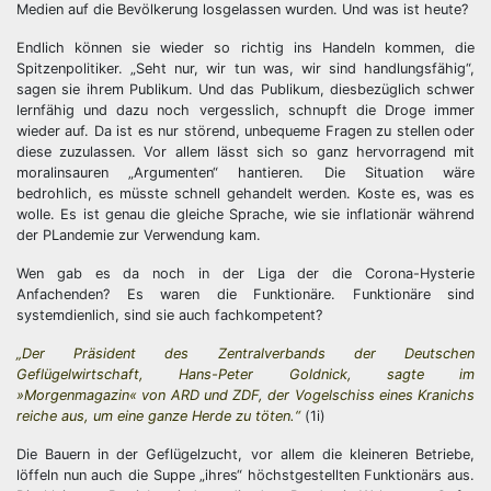
Medien auf die Bevölkerung losgelassen wurden. Und was ist heute?
Endlich können sie wieder so richtig ins Handeln kommen, die
Spitzenpolitiker. „Seht nur, wir tun was, wir sind handlungsfähig“,
sagen sie ihrem Publikum. Und das Publikum, diesbezüglich schwer
lernfähig und dazu noch vergesslich, schnupft die Droge immer
wieder auf. Da ist es nur störend, unbequeme Fragen zu stellen oder
diese zuzulassen. Vor allem lässt sich so ganz hervorragend mit
moralinsauren „Argumenten“ hantieren. Die Situation wäre
bedrohlich, es müsste schnell gehandelt werden. Koste es, was es
wolle. Es ist genau die gleiche Sprache, wie sie inflationär während
der PLandemie zur Verwendung kam.
Wen gab es da noch in der Liga der die Corona-Hysterie
Anfachenden? Es waren die Funktionäre. Funktionäre sind
systemdienlich, sind sie auch fachkompetent?
„Der Präsident des Zentralverbands der Deutschen
Geflügelwirtschaft, Hans-Peter Goldnick, sagte im
»Morgenmagazin« von ARD und ZDF, der Vogelschiss eines Kranichs
reiche aus, um eine ganze Herde zu töten.“
(1i)
Die Bauern in der Geflügelzucht, vor allem die kleineren Betriebe,
löffeln nun auch die Suppe „ihres“ höchstgestellten Funktionärs aus.