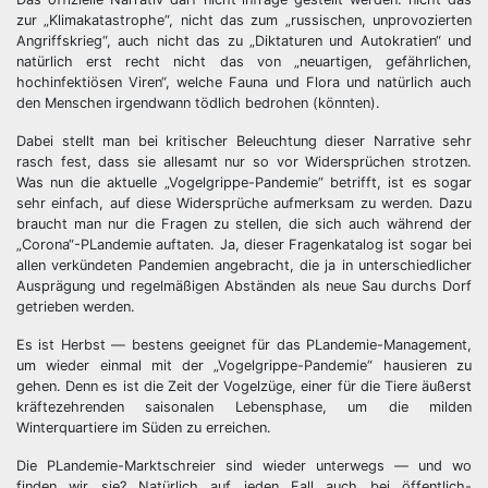
zur „Klimakatastrophe“, nicht das zum „russischen, unprovozierten
Angriffskrieg“, auch nicht das zu „Diktaturen und Autokratien“ und
natürlich erst recht nicht das von „neuartigen, gefährlichen,
hochinfektiösen Viren“, welche Fauna und Flora und natürlich auch
den Menschen irgendwann tödlich bedrohen (könnten).
Dabei stellt man bei kritischer Beleuchtung dieser Narrative sehr
rasch fest, dass sie allesamt nur so vor Widersprüchen strotzen.
Was nun die aktuelle „Vogelgrippe-Pandemie“ betrifft, ist es sogar
sehr einfach, auf diese Widersprüche aufmerksam zu werden. Dazu
braucht man nur die Fragen zu stellen, die sich auch während der
„Corona“-PLandemie auftaten. Ja, dieser Fragenkatalog ist sogar bei
allen verkündeten Pandemien angebracht, die ja in unterschiedlicher
Ausprägung und regelmäßigen Abständen als neue Sau durchs Dorf
getrieben werden.
Es ist Herbst — bestens geeignet für das PLandemie-Management,
um wieder einmal mit der „Vogelgrippe-Pandemie“ hausieren zu
gehen. Denn es ist die Zeit der Vogelzüge, einer für die Tiere äußerst
kräftezehrenden saisonalen Lebensphase, um die milden
Winterquartiere im Süden zu erreichen.
Die PLandemie-Marktschreier sind wieder unterwegs — und wo
finden wir sie? Natürlich auf jeden Fall auch bei öffentlich-