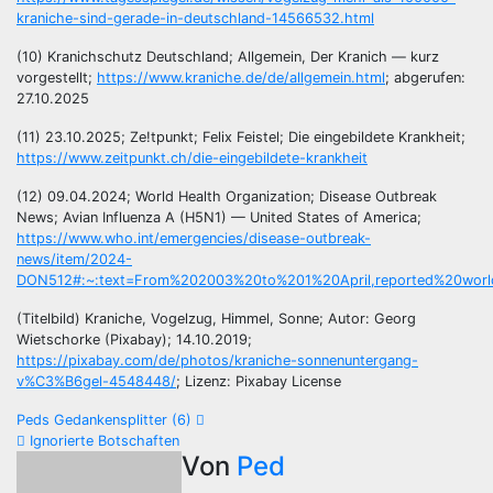
kraniche-sind-gerade-in-deutschland-14566532.html
(10) Kranichschutz Deutschland; Allgemein, Der Kranich — kurz
vorgestellt;
https://www.kraniche.de/de/allgemein.html
; abgerufen:
27.10.2025
(11) 23.10.2025; Ze!tpunkt; Felix Feistel; Die eingebildete Krankheit;
https://www.zeitpunkt.ch/die-eingebildete-krankheit
(12) 09.04.2024; World Health Organization; Disease Outbreak
News; Avian Influenza A (H5N1) — United States of America;
https://www.who.int/emergencies/disease-outbreak-
news/item/2024-
DON512#:~:text=From%202003%20to%201%20April,reported%20worl
(Titelbild) Kraniche, Vogelzug, Himmel, Sonne; Autor: Georg
Wietschorke (Pixabay); 14.10.2019;
https://pixabay.com/de/photos/kraniche-sonnenuntergang-
v%C3%B6gel-4548448/
; Lizenz: Pixabay License
Beitragsnavigation
Peds Gedankensplitter (6)
Ignorierte Botschaften
Von
Ped