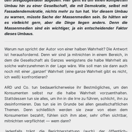
den Steigbügelhalter abgeben. Hier geht es um einen kompletten
Umbau hin zu einer Gesellschaft, die mit Demokratie, selbst mit
Fassadendemokratie, nichts mehr zu tun hat. Vor diesem Umbau
zu warnen, müsste Sache der Massenmedien sein. So hätten wir
es vielleicht gern, aber die Dinge liegen anders. Denn die
Massenmedien sind ein wichtiger, ja ein entscheidender Faktor
dieses Umbaus.
Warum nun spricht der Autor von einer halben Wahrheit? Die Antwort
ist herausfordernd. Denn wir sind ja mitnichten in einem Bereich, in
dem die Gesellschaft als Ganzes wenigstens die halbe Wahrheit als
solche wahrzunehmen in der Lage wäre. Wie soll man sie dann auch
noch mit einer „ganzen“ Wahrheit (eine ganze Wahrheit gibt es nicht,
ich weiß) konfrontieren?
ARD und Co. tun bedauerlicherweise ihr Bestmögliches, um den
Konsumenten selbst nur die halbe Wahrheit vorzuenthalten.
Stattdessen tun sie alles, um ihn in die Irre zu führen, schlicht, ihn zu
desinformieren. Das tun sie im Grunde bei allen gesellschaftlichen
Themen. Denn schließlich werden sie zwar von eben dem
Konsumenten bezahlt, fühlen sich ihm aber, sehr offen sichtbar,
mitnichten verpflichtet — wem dann?
Jedenfalls trägt die Berichterstattung (auch) der öffentlich-