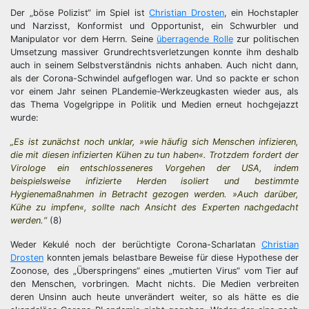
Der „böse Polizist“ im Spiel ist
Christian Drosten
, ein Hochstapler
und Narzisst, Konformist und Opportunist, ein Schwurbler und
Manipulator vor dem Herrn. Seine
überragende Rolle
zur politischen
Umsetzung massiver Grundrechtsverletzungen konnte ihm deshalb
auch in seinem Selbstverständnis nichts anhaben. Auch nicht dann,
als der Corona-Schwindel aufgeflogen war. Und so packte er schon
vor einem Jahr seinen PLandemie-Werkzeugkasten wieder aus, als
das Thema Vogelgrippe in Politik und Medien erneut hochgejazzt
wurde:
„Es ist zunächst noch unklar, »wie häufig sich Menschen infizieren,
die mit diesen infizierten Kühen zu tun haben«. Trotzdem fordert der
Virologe ein entschlosseneres Vorgehen der USA, indem
beispielsweise infizierte Herden isoliert und bestimmte
Hygienemaßnahmen in Betracht gezogen werden. »Auch darüber,
Kühe zu impfen«, sollte nach Ansicht des Experten nachgedacht
werden.“
(8)
Weder Kekulé noch der berüchtigte Corona-Scharlatan
Christian
Drosten
konnten jemals belastbare Beweise für diese Hypothese der
Zoonose, des „Überspringens“ eines „mutierten Virus“ vom Tier auf
den Menschen, vorbringen. Macht nichts. Die Medien verbreiten
deren Unsinn auch heute unverändert weiter, so als hätte es die