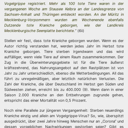
Vogelgrippe registriert. Mehr als 100 tote Tiere waren in der
vergangenen Woche am Stausee Kelbra an der Landesgrenze von
Sachsen-Anhalt und Thüringen entdeckt worden. An der Müritz in
Mecklenburg-Vorpommern wurden am Wochenende ebenfalls
Dutzende tote Kraniche geborgen, wie der Landkreis
Mecklenburgische Seenplatte berichtete.“
(6ii)
Stellen wir fest, dass tote Kraniche geborgen wurden. Wenn es der
Autor richtig verstanden hat, werden jedes Jahr im Herbst tote
Kraniche geborgen. Tiere sterben irgendwann und das wird
auffälliger, wenn viele Tiere auf einem Raum zusammenkommen. Der
Zug in die Überwinterungsgebiete ist für die Tiere äußerst
kräftezehrend, das Nahrungsangebot auf den Rastplätzen ist von
Jahr zu Jahr unterschiedlich, ebenso die Wetterbedingungen. All das
führt zu unregelmäßigen, aber letztlich natürlichen Verlusten. Die
Zahl der Kraniche, die über Deutschland im Herbst gen Süden und
Südwesten ziehen, erreicht bis zu 400.000 (9). Wenn dann in einer
Saison 2.000 Kraniche an den Entbehrungen zugrunde gehen,
entspricht das einer Mortalität von 0,5 Prozent.
Noch eine Parallele zur jüngeren Vergangenheit: Sterben neuerdings
Kraniche einzig und allein am Vogelgrippe-Virus? So, wie, überspitzt
ausgedrückt, über zwei Jahre hinweg Menschen nur an „Corona“ und
dessen vorgeblichen Nachwirkungen gestorben seien? Gibt es