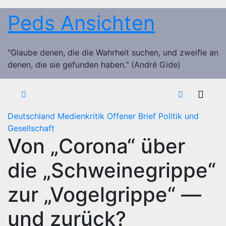
Zum
Peds Ansichten
Inhalt
springen
"Glaube denen, die die Wahrheit suchen, und zweifle an
denen, die sie gefunden haben." (André Gide)
Deutschland
Medienkritik
Offener Brief
Politik und
Gesellschaft
Von „Corona“ über
die „Schweinegrippe“
zur „Vogelgrippe“ —
und zurück?