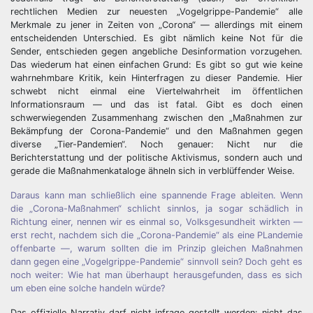
rechtlichen Medien zur neuesten „Vogelgrippe-Pandemie“ alle
Merkmale zu jener in Zeiten von „Corona“ — allerdings mit einem
entscheidenden Unterschied. Es gibt nämlich keine Not für die
Sender, entschieden gegen angebliche Desinformation vorzugehen.
Das wiederum hat einen einfachen Grund: Es gibt so gut wie keine
wahrnehmbare Kritik, kein Hinterfragen zu dieser Pandemie. Hier
schwebt nicht einmal eine Viertelwahrheit im öffentlichen
Informationsraum — und das ist fatal. Gibt es doch einen
schwerwiegenden Zusammenhang zwischen den „Maßnahmen zur
Bekämpfung der Corona-Pandemie“ und den Maßnahmen gegen
diverse „Tier-Pandemien“. Noch genauer: Nicht nur die
Berichterstattung und der politische Aktivismus, sondern auch und
gerade die Maßnahmenkataloge ähneln sich in verblüffender Weise.
Daraus kann man schließlich eine spannende Frage ableiten. Wenn
die „Corona-Maßnahmen“ schlicht sinnlos, ja sogar schädlich in
Richtung einer, nennen wir es einmal so, Volksgesundheit wirkten —
erst recht, nachdem sich die „Corona-Pandemie“ als eine PLandemie
offenbarte —, warum sollten die im Prinzip gleichen Maßnahmen
dann gegen eine „Vogelgrippe-Pandemie“ sinnvoll sein? Doch geht es
noch weiter: Wie hat man überhaupt herausgefunden, dass es sich
um eben eine solche handeln würde?
Das offizielle Narrativ darf nicht infrage gestellt werden: nicht das