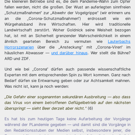
Die kleineren Betriebe sind es, die dem Pandemie-Wahn zum Opfer
fallen werden, nicht die großen. Der Wust an auferlegten sinnfreien
„Schutzmaßnahmen“ zur „Abwehr der Vogelgrippe“ (wir erinnern uns
an die „Corona-Schutzmaßnahmen“) erdrosselt wie ein
Würgehalsband ihre Wirtschaften. Hier wird traditionelle
Landwirtschaft zerstört. Woher Goldnick seine Weisheit bezogen
hat, ist mit an Sicherheit grenzender Wahrscheinlichkeit in einem
ähnlich gearteten Bereich zu vermuten wie
Lauterbachs
Horrorszenarien
über die „Ansteckung“ mit „Corona-Viren“ im
häuslichen Abwasser —
und darüber hinaus
. Wer stellt die Bühne?
ARD und ZDF.
Und wie bei „Corona“ dürfen auch passende wissenschaftliche
Experten mit dem entsprechenden Spin zu Wort kommen. Ganz nach
Bedarf dürfen sie Entwarnung geben oder zur Achtsamkeit mahnen.
Was nicht ist, kann ja noch werden:
„Die Gefahr einer sogenannten sekundären Ausbreitung — also dass
das Virus von einem betroffenen Geflügelbetrieb auf den nächsten
überspringt — sieht Beer derzeit aber nicht.“
(6)
Es hat bis zum heutigen Tage keine Aufarbeitung der Vorgänge
während der PLandemie gegeben — und damit sind die Vorgänge in
den Redaktionsstuben der Medien selbst, insbesondere jener, die