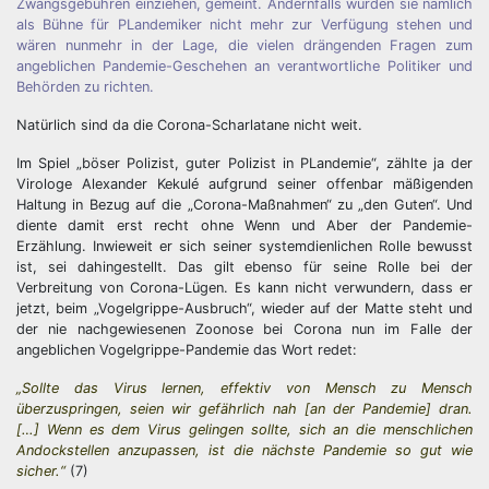
Zwangsgebühren einziehen, gemeint. Andernfalls würden sie nämlich
als Bühne für PLandemiker nicht mehr zur Verfügung stehen und
wären nunmehr in der Lage, die vielen drängenden Fragen zum
angeblichen Pandemie-Geschehen an verantwortliche Politiker und
Behörden zu richten.
Natürlich sind da die Corona-Scharlatane nicht weit.
Im Spiel „böser Polizist, guter Polizist in PLandemie“, zählte ja der
Virologe Alexander Kekulé aufgrund seiner offenbar mäßigenden
Haltung in Bezug auf die „Corona-Maßnahmen“ zu „den Guten“. Und
diente damit erst recht ohne Wenn und Aber der Pandemie-
Erzählung. Inwieweit er sich seiner systemdienlichen Rolle bewusst
ist, sei dahingestellt. Das gilt ebenso für seine Rolle bei der
Verbreitung von Corona-Lügen. Es kann nicht verwundern, dass er
jetzt, beim „Vogelgrippe-Ausbruch“, wieder auf der Matte steht und
der nie nachgewiesenen Zoonose bei Corona nun im Falle der
angeblichen Vogelgrippe-Pandemie das Wort redet:
„Sollte das Virus lernen, effektiv von Mensch zu Mensch
überzuspringen, seien wir gefährlich nah [an der Pandemie] dran.
[…] Wenn es dem Virus gelingen sollte, sich an die menschlichen
Andockstellen anzupassen, ist die nächste Pandemie so gut wie
sicher.“
(7)