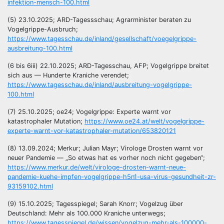
infektion-mensch-100.html
(5) 23.10.2025; ARD-Tagessschau; Agrarminister beraten zu
Vogelgrippe-Ausbruch;
https://www.tagesschau.de/inland/gesellschaft/voegelgrippe-
ausbreitung-100.html
(6 bis 6iii) 22.10.2025; ARD-Tagesschau, AFP; Vogelgrippe breitet
sich aus — Hunderte Kraniche verendet;
https://www.tagesschau.de/inland/ausbreitung-vogelgrippe-
100.html
(7) 25.10.2025; oe24; Vogelgrippe: Experte warnt vor
katastrophaler Mutation;
https://www.oe24.at/welt/vogelgrippe-
experte-warnt-vor-katastrophaler-mutation/653820121
(8) 13.09.2024; Merkur; Julian Mayr; Virologe Drosten warnt vor
neuer Pandemie — „So etwas hat es vorher noch nicht gegeben“;
https://www.merkur.de/welt/virologe-drosten-warnt-neue-
pandemie-kuehe-impfen-vogelgrippe-h5n1-usa-virus-gesundheit-zr-
93159102.html
(9) 15.10.2025; Tagesspiegel; Sarah Knorr;
Vogelzug über
Deutschland
:
Mehr als 100.000 Kraniche unterwegs
;
https://www.tagesspiegel.de/wissen/vogelzug-mehr-als-100000-