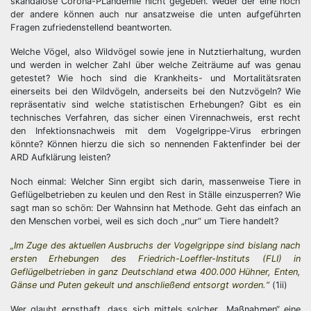
skandalöse Corona-PLandemie nicht gegeben. Weder der eine noch
der andere können auch nur ansatzweise die unten aufgeführten
Fragen zufriedenstellend beantworten.
Welche Vögel, also Wildvögel sowie jene in Nutztierhaltung, wurden
und werden in welcher Zahl über welche Zeiträume auf was genau
getestet? Wie hoch sind die Krankheits- und Mortalitätsraten
einerseits bei den Wildvögeln, anderseits bei den Nutzvögeln? Wie
repräsentativ sind welche statistischen Erhebungen? Gibt es ein
technisches Verfahren, das sicher einen Virennachweis, erst recht
den Infektionsnachweis mit dem Vogelgrippe-Virus erbringen
könnte? Können hierzu die sich so nennenden Faktenfinder bei der
ARD Aufklärung leisten?
Noch einmal: Welcher Sinn ergibt sich darin, massenweise Tiere in
Geflügelbetrieben zu keulen und den Rest in Ställe einzusperren? Wie
sagt man so schön: Der Wahnsinn hat Methode. Geht das einfach an
den Menschen vorbei, weil es sich doch „nur“ um Tiere handelt?
„Im Zuge des aktuellen Ausbruchs der Vogelgrippe sind bislang nach
ersten Erhebungen des Friedrich-Loeffler-Instituts (FLI) in
Geflügelbetrieben in ganz Deutschland etwa 400.000 Hühner, Enten,
Gänse und Puten gekeult und anschließend entsorgt worden.“
(1ii)
Wer glaubt ernsthaft, dass sich mittels solcher „Maßnahmen“ eine