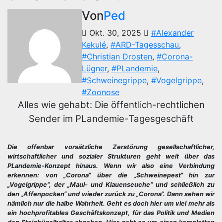
Von
Ped
Okt. 30, 2025
#Alexander
Kekulé
,
#ARD-Tagesschau
,
#Christian Drosten
,
#Corona-
Lügner
,
#PLandemie
,
#Schweinegrippe
,
#Vogelgrippe
,
#Zoonose
Alles wie gehabt: Die öffentlich-rechtlichen
Sender im PLandemie-Tagesgeschäft
Die offenbar vorsätzliche Zerstörung gesellschaftlicher,
wirtschaftlicher und sozialer Strukturen geht weit über das
PLandemie-Konzept hinaus. Wenn wir also eine Verbindung
erkennen: von „Corona“ über die „Schweinepest“ hin zur
„Vogelgrippe“, der „Maul- und Klauenseuche“ und schließlich zu
den „Affenpocken“ und wieder zurück zu „Corona“. Dann sehen wir
nämlich nur die halbe Wahrheit. Geht es doch hier um viel mehr als
ein hochprofitables Geschäftskonzept, für das Politik und Medien