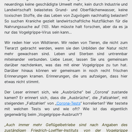
neuerdings keine geschädigte Umwelt mehr, kein durch Industrie und
Landwirtschaft belastetes Grund- und Oberflächenwasser, keine
toxischen Stoffe, die das Leben von Zugvögeln nachhaltig belasten?
So suchen Kraniche gezielt landwirtschaftliche Nutzflächen für die
Nahrungssuche auf (10). Man müsste halt forschen, aber da es ja
nur das Vogelgrippe-Virus sein kann…
Wir reden hier von Wildtieren. Wir reden von Tieren, die nicht zum
Tierarzt gebracht werden, wenn sie den Unbilden der Natur nicht
mehr gewachsen sind. Leben und Sterben sind untrennbar
miteinander verbunden. Liebe Leser, lassen Sie uns gemeinsam
darüber nachdenken, was das mit einer Vogelgrippe zu tun hat.
Darüber hinaus können wir gemeinsam in noch recht frischen
Erinnerungen kramen. Erinnerungen, die uns aufzeigen, dass hier
etwas nicht stimmt.
Der Leser erinnert sich, wie „Ausbrüche“ bei „Corona“ zustande
kamen? Er erinnert sich, dass die „Ausbrüche“, die „Fallzahlen“, mit
steigenden „Fallzahlen“ von „
Corona-Tests
“ korrelierten? Wer testete
mit welchen Tests wo und wie oft? Wie ist das eigentlich
gegenwärtig beim „Vogelgrippe-Ausbruch“?
„Auch immer mehr Geflügelbetriebe sind nach Angaben des
zuständigen Friedrich-Loeffler-Instituts von der Vogelgrippe