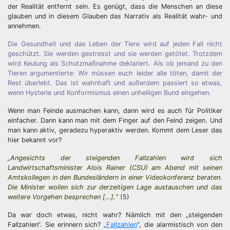
der Realität entfernt sein. Es genügt, dass die Menschen an diese
glauben und in diesem Glauben das Narrativ als Realität wahr- und
annehmen.
Die Gesundheit und das Leben der Tiere wird auf jeden Fall nicht
geschützt. Sie werden gestresst und sie werden getötet. Trotzdem
wird Keulung als Schutzmaßnahme deklariert. Als ob jemand zu den
Tieren argumentierte: Wir müssen euch leider alle töten, damit der
Rest überlebt. Das ist wahnhaft und außerdem passiert so etwas,
wenn Hysterie und Konformismus einen unheiligen Bund eingehen.
Wenn man Feinde ausmachen kann, dann wird es auch für Politiker
einfacher. Dann kann man mit dem Finger auf den Feind zeigen. Und
man kann aktiv, geradezu hyperaktiv werden. Kommt dem Leser das
hier bekannt vor?
„Angesichts der steigenden Fallzahlen wird sich
Landwirtschaftsminister Alois Rainer (CSU) am Abend mit seinen
Amtskollegen in den Bundesländern in einer Videokonferenz beraten.
Die Minister wollen sich zur derzeitigen Lage austauschen und das
weitere Vorgehen besprechen […].“
(5)
Da war doch etwas, nicht wahr? Nämlich mit den „steigenden
Fallzahlen“. Sie erinnern sich? „
Fallzahlen
”, die alarmistisch von den