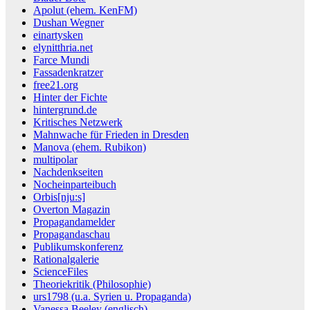
Apolut (ehem. KenFM)
Dushan Wegner
einartysken
elynitthria.net
Farce Mundi
Fassadenkratzer
free21.org
Hinter der Fichte
hintergrund.de
Kritisches Netzwerk
Mahnwache für Frieden in Dresden
Manova (ehem. Rubikon)
multipolar
Nachdenkseiten
Nocheinparteibuch
Orbis[nju:s]
Overton Magazin
Propagandamelder
Propagandaschau
Publikumskonferenz
Rationalgalerie
ScienceFiles
Theoriekritik (Philosophie)
urs1798 (u.a. Syrien u. Propaganda)
Vanessa Beeley (englisch)