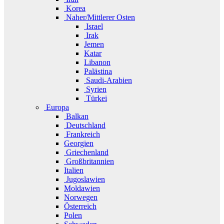
Korea
Naher/Mittlerer Osten
Israel
Irak
Jemen
Katar
Libanon
Palästina
Saudi-Arabien
Syrien
Türkei
Europa
Balkan
Deutschland
Frankreich
Georgien
Griechenland
Großbritannien
Italien
Jugoslawien
Moldawien
Norwegen
Österreich
Polen