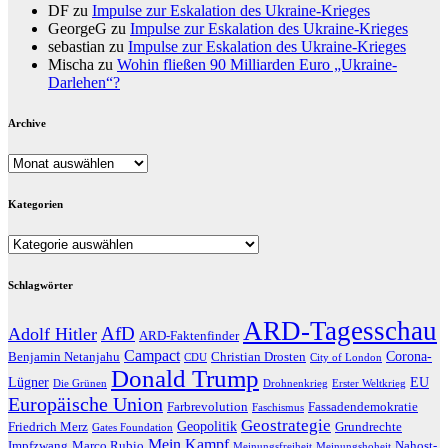
DF
zu
Impulse zur Eskalation des Ukraine-Krieges
GeorgeG
zu
Impulse zur Eskalation des Ukraine-Krieges
sebastian
zu
Impulse zur Eskalation des Ukraine-Krieges
Mischa
zu
Wohin fließen 90 Milliarden Euro „Ukraine-
Darlehen“?
Archive
Archive
Kategorien
Kategorien
Schlagwörter
ARD-Tagesschau
AfD
Adolf Hitler
ARD-Faktenfinder
Campact
Corona-
Benjamin Netanjahu
Christian Drosten
CDU
City of London
Donald Trump
Lügner
EU
Die Grünen
Drohnenkrieg
Erster Weltkrieg
Europäische Union
Farbrevolution
Fassadendemokratie
Faschismus
Geostrategie
Geopolitik
Friedrich Merz
Grundrechte
Gates Foundation
Mein Kampf
Impfzwang
Marco Rubio
Nahost-
Meinungsfreiheit
Meinungshoheit