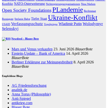
NATO-Osterweiterung
Konflikt
Nichtregierungsorganisationen
Nina Warken
PLandemie
Open Society Foundations
Rechtsstaat
Ukraine-Konflikt
Tiefer Staat
Russiagate
Stefanie Babst
Verfassungsschutz
Wolodymyr
Wladimir Putin
USAID
Vogelgrippe
Selenskyj
Newsfeed – Blauer Bote
Mars und Venus verkaufen
23. Juni 2026
BlauerBote
Epstein-Update – Bank of America
14. April 2026
BlauerBote
Berliner Erklärung zur Meinungsfreiheit
8. April 2026
BlauerBote
Empfohlene Blogs
AG Friedensforschung
analitik.de
Anna Torus (Philosophie)
Anti-Spiegel
antikrieg.com
Blauer Bote