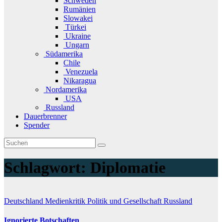
Schweden
Rumänien
Slowakei
Türkei
Ukraine
Ungarn
Südamerika
Chile
Venezuela
Nikaragua
Nordamerika
USA
Russland
Dauerbrenner
Spender
Schlagwort:
Diplomatie
Deutschland
Medienkritik
Politik und Gesellschaft
Russland
Ignorierte Botschaften