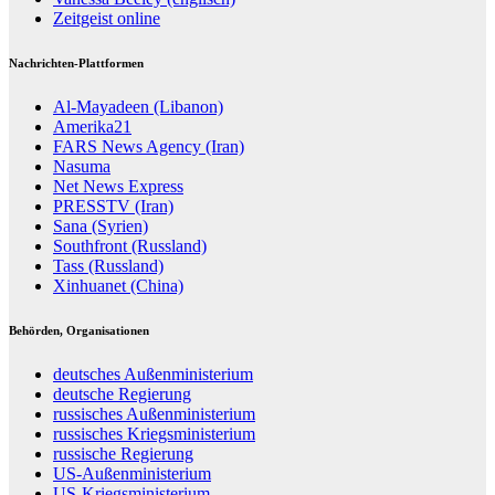
Zeitgeist online
Nachrichten-Plattformen
Al-Mayadeen (Libanon)
Amerika21
FARS News Agency (Iran)
Nasuma
Net News Express
PRESSTV (Iran)
Sana (Syrien)
Southfront (Russland)
Tass (Russland)
Xinhuanet (China)
Behörden, Organisationen
deutsches Außenministerium
deutsche Regierung
russisches Außenministerium
russisches Kriegsministerium
russische Regierung
US-Außenministerium
US-Kriegsministerium